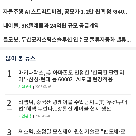
자율주행 AI 스트라드비젼, 공모가 1.2만 원 확정 ‘840억 수혈’
네이블, SK텔레콤과 24억원 규모 공급계약
클로봇, 두산로지스틱스솔루션 인수로 물류자동화 밸류체인 확장 추진 - IBK투자증권
많이 본 뉴스
1
마키나락스, 美 아마존도 인정한 '한국판 팔란티
어'··삼성·현대 등 6000개 AI모델 현장적용
기업분석
2026-08-06
2
티엠씨, 중국산 광케이블 수입금지...美 '우선구매
법' 혜택 누린다...광통신 케이블 현지 생산
기업분석
2026-08-05
3
져스텍, 초정밀 모션제어 원천기술로 "반도체·로