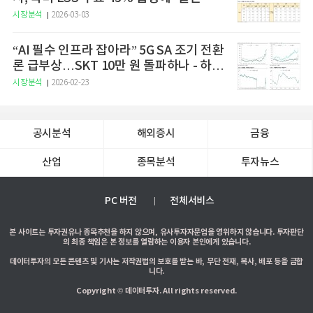
시장분석
2026-03-03
“AI 필수 인프라 잡아라” 5G SA 조기 전환
론 급부상…SKT 10만 원 돌파하나 - 하나
증권
시장분석
2026-02-23
공시분석
해외증시
금융
산업
종목분석
투자뉴스
PC 버전
전체서비스
본 사이트는 투자권유나 종목추천을 하지 않으며, 유사투자자문업을 영위하지 않습니다. 투자판단
의 최종 책임은 본 정보를 열람하는 이용자 본인에게 있습니다.
데이터투자의 모든 콘텐츠 및 기사는 저작권법의 보호를 받는 바, 무단 전재, 복사, 배포 등을 금합
니다.
Copyright © 데이터투자. All rights reserved.