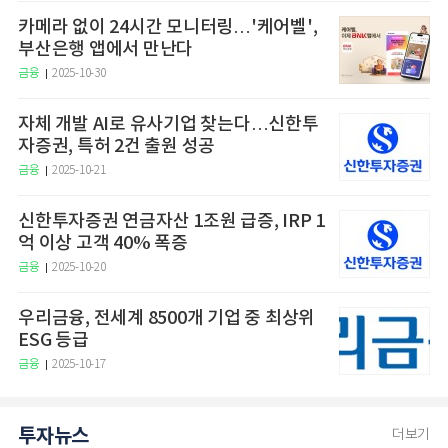
카메라 없이 24시간 모니터링…'케어벨',
부산은행 앱에서 만난다
금융
2025-10-30
자체 개발 AI로 유사기업 찾는다…신한투
자증권, 특허 2건 출원 성공
금융
2025-10-21
신한투자증권 연금자산 1조원 급증, IRP 1
억 이상 고객 40% 폭증
금융
2025-10-20
우리금융, 전세계 8500개 기업 중 최상위
ESG 등급
금융
2025-10-17
투자뉴스
더보기