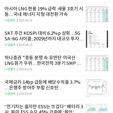
아시아 LNG 현물 19% 급락·새울 3호기 시
동…국내 에너지 지형 대전환 가속
시장분석
2026-04-20
SKT 주간 KOSPI 대비 6.2%p 상회…5G
SA~6G 사이클, 2029년까지 대규모 투자
예고
시장분석
2026-04-13
하나증권 "중동 분쟁 속 유연탄·미국산
LNG 원가 우위…한국전력 3분기 SMP 상
승 전망"
시장분석
2026-03-16
국채금리 14bp 급등에 배당수익률 3.7%
…은행주 방어주 부활 신호탄
시장분석
2026-03-09
“전기차는 춥지만 ESS는 뜨겁다” 배터리 3
사, 북미 ESS 수요 45% 급증에 ‘올인’