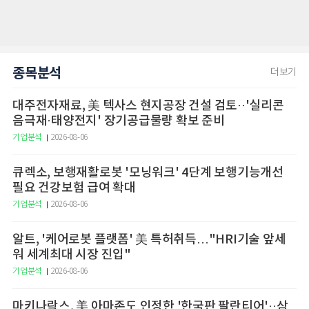
종목분석
더보기
대주전자재료, 美 텍사스 현지공장 건설 검토··'실리콘
음극재·태양전지' 장기공급물량 확보 준비
기업분석
2026-08-06
큐렉소, 보행재활로봇 '모닝워크' 4단계 보행기능개선
필요 건강보험 급여 확대
기업분석
2026-08-06
알트, '케어로봇 플랫폼' 美 특허취득…"HRI기술 앞세
워 세계최대 시장 진입"
기업분석
2026-08-06
마키나락스, 美 아마존도 인정한 '한국판 팔란티어'··삼