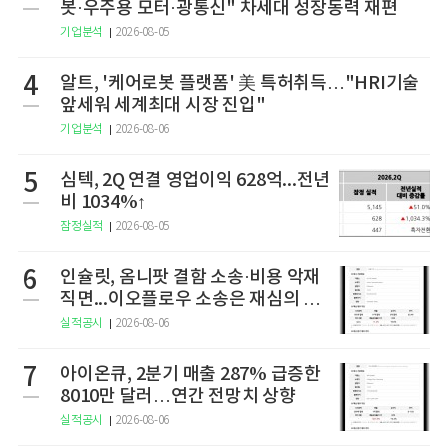
봇·우주용 모터·광통신" 차세대 성장동력 재편
기업분석
2026-08-05
4
알트, '케어로봇 플랫폼' 美 특허취득…"HRI기술
앞세워 세계최대 시장 진입"
기업분석
2026-08-06
5
심텍, 2Q 연결 영업이익 628억...전년
비 1034%↑
잠정실적
2026-08-05
6
인슐릿, 옴니팟 결함 소송·비용 악재
직면...이오플로우 소송은 재심의 청
구
실적공시
2026-08-06
7
아이온큐, 2분기 매출 287% 급증한
8010만 달러…연간 전망치 상향
실적공시
2026-08-06