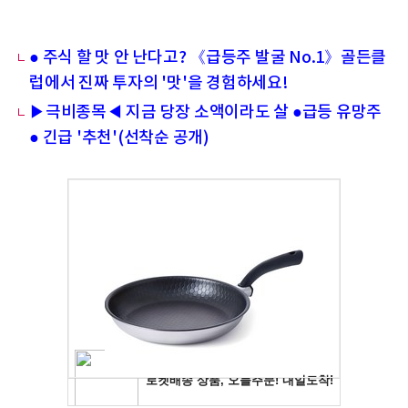
● 주식 할 맛 안 난다고? 《급등주 발굴 No.1》골든클
럽에서 진짜 투자의 '맛'을 경험하세요!
▶극비종목◀ 지금 당장 소액이라도 살 ●급등 유망주
● 긴급 '추천'(선착순 공개)