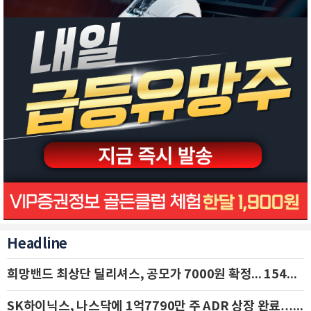
Headline
희망밴드 최상단 딜리셔스, 공모가 7000원 확정... 154억 규모 IPO 돌입
SK하이닉스, 나스닥에 1억7790만 주 ADR 상장 완료…29일 국내 추가 상장