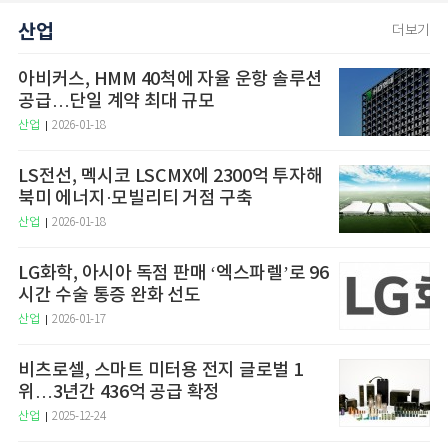
산업
더보기
아비커스, HMM 40척에 자율 운항 솔루션
공급…단일 계약 최대 규모
산업
2026-01-18
LS전선, 멕시코 LSCMX에 2300억 투자해
북미 에너지·모빌리티 거점 구축
산업
2026-01-18
LG화학, 아시아 독점 판매 ‘엑스파렐’로 96
시간 수술 통증 완화 선도
산업
2026-01-17
비츠로셀, 스마트 미터용 전지 글로벌 1
위…3년간 436억 공급 확정
산업
2025-12-24