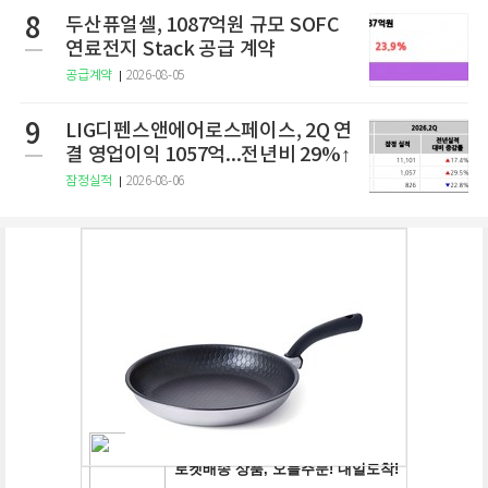
8
두산퓨얼셀, 1087억원 규모 SOFC
연료전지 Stack 공급 계약
공급계약
2026-08-05
9
LIG디펜스앤에어로스페이스, 2Q 연
결 영업이익 1057억...전년비 29%↑
잠정실적
2026-08-06