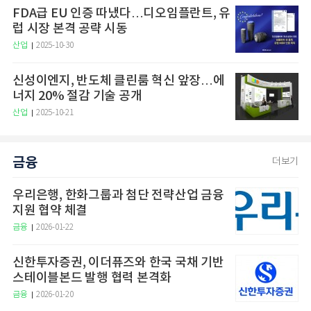
FDA급 EU 인증 따냈다…디오임플란트, 유
럽 시장 본격 공략 시동
산업
2025-10-30
신성이엔지, 반도체 클린룸 혁신 앞장…에
너지 20% 절감 기술 공개
산업
2025-10-21
금융
더보기
우리은행, 한화그룹과 첨단 전략산업 금융
지원 협약 체결
금융
2026-01-22
신한투자증권, 이더퓨즈와 한국 국채 기반
스테이블본드 발행 협력 본격화
금융
2026-01-20