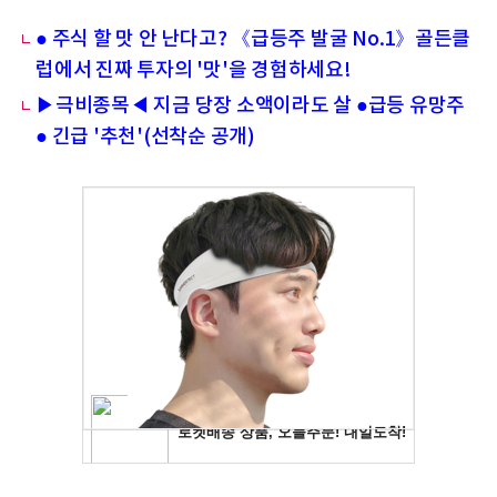
● 주식 할 맛 안 난다고? 《급등주 발굴 No.1》골든클
럽에서 진짜 투자의 '맛'을 경험하세요!
▶극비종목◀ 지금 당장 소액이라도 살 ●급등 유망주
● 긴급 '추천'(선착순 공개)