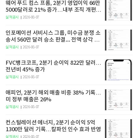
웨어 푸드 컴스 프롬, 2분기 영업이익 66만
5000달러로 21% 증가…내부 조직 개편으
로 1개 세그먼트 통합 운영
실적공시
2026-08-07
인포메이션 서비시스 그룹, 미수금 분쟁 소
송서 560만 달러 승소 판결... 전액 상각 처
리
실적공시
2026-08-07
FVC뱅크코프, 2분기 순이익 822만 달러…
전년비 45% 증가
실적공시
2026-08-07
애피언, 2분기 해외 매출 비중 38% 기록…
미 정부 매출은 26%
실적공시
2026-08-07
컨스털레이션 에너지, 2분기 순이익 5억
1300만 달러 기록…칼파인 인수 효과 반영
실적공시
2026-08-07