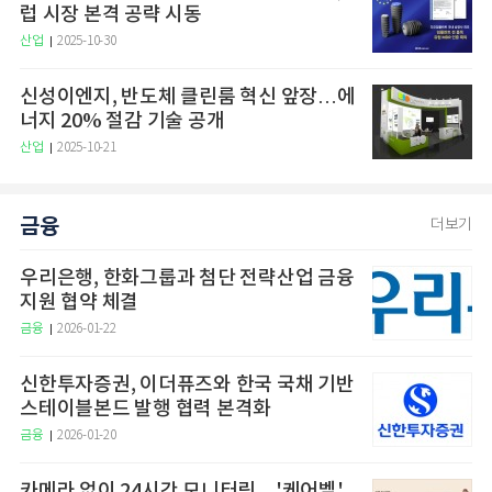
럽 시장 본격 공략 시동
산업
2025-10-30
신성이엔지, 반도체 클린룸 혁신 앞장…에
너지 20% 절감 기술 공개
산업
2025-10-21
금융
더보기
우리은행, 한화그룹과 첨단 전략산업 금융
지원 협약 체결
금융
2026-01-22
신한투자증권, 이더퓨즈와 한국 국채 기반
스테이블본드 발행 협력 본격화
금융
2026-01-20
카메라 없이 24시간 모니터링…'케어벨',