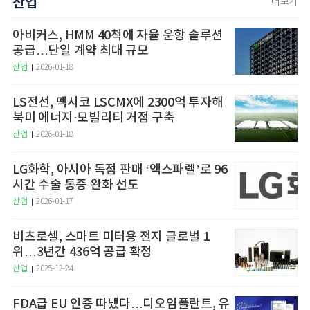
산업
더보기
아비커스, HMM 40척에 자율 운항 솔루션
공급…단일 계약 최대 규모
산업
2026-01-18
LS전선, 멕시코 LSCMX에 2300억 투자해
북미 에너지·모빌리티 거점 구축
산업
2026-01-18
LG화학, 아시아 독점 판매 ‘엑스파렐’로 96
시간 수술 통증 완화 선도
산업
2026-01-17
비츠로셀, 스마트 미터용 전지 글로벌 1
위…3년간 436억 공급 확정
산업
2025-12-24
FDA급 EU 인증 따냈다…디오임플란트, 유