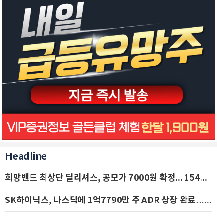
Headline
희망밴드 최상단 딜리셔스, 공모가 7000원 확정... 154억 규모 IPO 돌입
SK하이닉스, 나스닥에 1억7790만 주 ADR 상장 완료…29일 국내 추가 상장