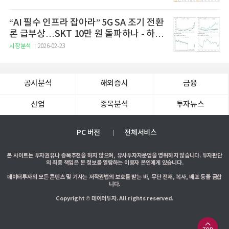
“AI 필수 인프라 잡아라” 5G SA 조기 전환
론 급부상…SKT 10만 원 돌파하나 - 하나
증권
시장분석
2026-02-23
공시분석
해외증시
금융
산업
종목분석
투자뉴스
PC 버전
전체서비스
본 사이트는 투자권유나 종목추천을 하지 않으며, 유사투자자문업을 영위하지 않습니다. 투자판단
의 최종 책임은 본 정보를 열람하는 이용자 본인에게 있습니다.
데이터투자의 모든 콘텐츠 및 기사는 저작권법의 보호를 받는 바, 무단 전재, 복사, 배포 등을 금합
니다.
Copyright © 데이터투자. All rights reserved.