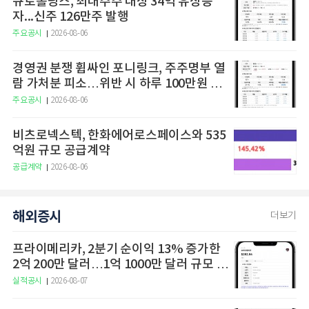
큐로홀딩스, 최대주주 대상 34억 유상증
자...신주 126만주 발행
주요공시
2026-08-06
경영권 분쟁 휩싸인 포니링크, 주주명부 열
람 가처분 피소…위반 시 하루 100만원 청
구
주요공시
2026-08-06
비츠로넥스텍, 한화에어로스페이스와 535
억원 규모 공급계약
공급계약
2026-08-06
해외증시
더보기
프라이메리카, 2분기 순이익 13% 증가한
2억 200만 달러…1억 1000만 달러 규모 태
양광 세액공제 투자 단행
실적공시
2026-08-07