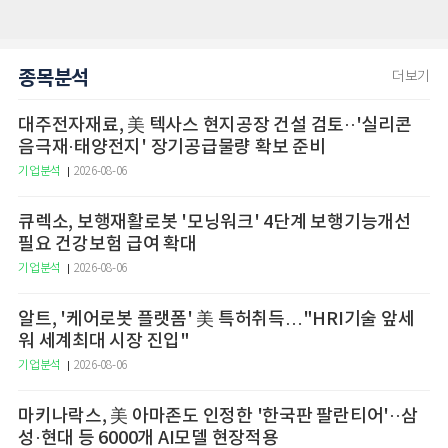
종목분석
더보기
대주전자재료, 美 텍사스 현지공장 건설 검토··'실리콘
음극재·태양전지' 장기공급물량 확보 준비
기업분석
2026-08-06
큐렉소, 보행재활로봇 '모닝워크' 4단계 보행기능개선
필요 건강보험 급여 확대
기업분석
2026-08-06
알트, '케어로봇 플랫폼' 美 특허취득…"HRI기술 앞세
워 세계최대 시장 진입"
기업분석
2026-08-06
마키나락스, 美 아마존도 인정한 '한국판 팔란티어'··삼
성·현대 등 6000개 AI모델 현장적용