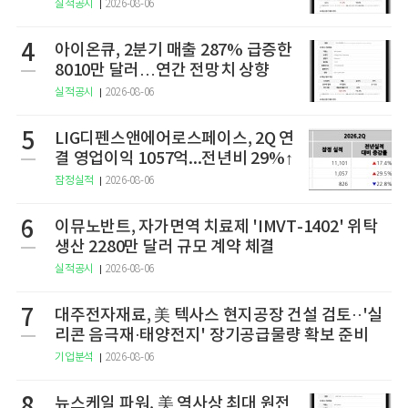
구
실적공시
2026-08-06
4
아이온큐, 2분기 매출 287% 급증한
8010만 달러…연간 전망치 상향
실적공시
2026-08-06
5
LIG디펜스앤에어로스페이스, 2Q 연
결 영업이익 1057억...전년비 29%↑
잠정실적
2026-08-06
6
이뮤노반트, 자가면역 치료제 'IMVT-1402' 위탁
생산 2280만 달러 규모 계약 체결
실적공시
2026-08-06
7
대주전자재료, 美 텍사스 현지공장 건설 검토··'실
리콘 음극재·태양전지' 장기공급물량 확보 준비
기업분석
2026-08-06
8
뉴스케일 파워, 美 역사상 최대 원전