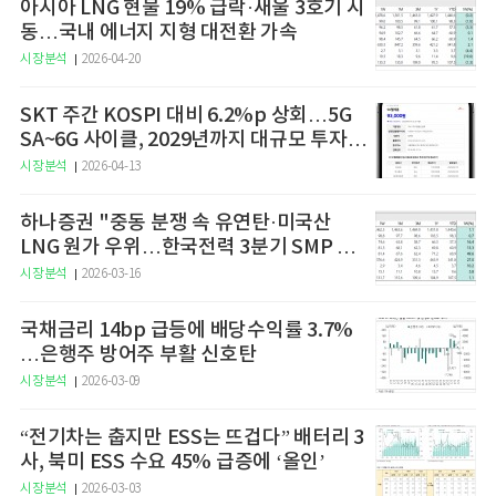
아시아 LNG 현물 19% 급락·새울 3호기 시
동…국내 에너지 지형 대전환 가속
시장분석
2026-04-20
SKT 주간 KOSPI 대비 6.2%p 상회…5G
SA~6G 사이클, 2029년까지 대규모 투자
예고
시장분석
2026-04-13
하나증권 "중동 분쟁 속 유연탄·미국산
LNG 원가 우위…한국전력 3분기 SMP 상
승 전망"
시장분석
2026-03-16
국채금리 14bp 급등에 배당수익률 3.7%
…은행주 방어주 부활 신호탄
시장분석
2026-03-09
“전기차는 춥지만 ESS는 뜨겁다” 배터리 3
사, 북미 ESS 수요 45% 급증에 ‘올인’
시장분석
2026-03-03