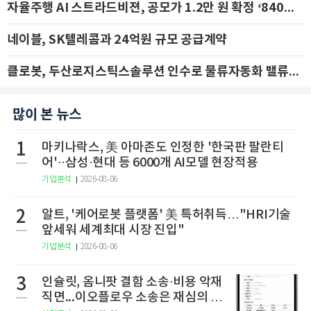
자율주행 AI 스트라드비젼, 공모가 1.2만 원 확정 ‘840억 수혈’
네이블, SK텔레콤과 24억원 규모 공급계약
클로봇, 두산로지스틱스솔루션 인수로 물류자동화 밸류체인 확장 추진 - IBK투자증권
많이 본 뉴스
1
마키나락스, 美 아마존도 인정한 '한국판 팔란티
어'··삼성·현대 등 6000개 AI모델 현장적용
기업분석
2026-08-06
2
알트, '케어로봇 플랫폼' 美 특허취득…"HRI기술
앞세워 세계최대 시장 진입"
기업분석
2026-08-06
3
인슐릿, 옴니팟 결함 소송·비용 악재
직면...이오플로우 소송은 재심의 청