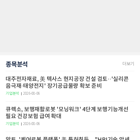
종목분석
더보기
대주전자재료, 美 텍사스 현지공장 건설 검토··'실리콘
음극재·태양전지' 장기공급물량 확보 준비
기업분석
2026-08-06
큐렉소, 보행재활로봇 '모닝워크' 4단계 보행기능개선
필요 건강보험 급여 확대
기업분석
2026-08-06
알트, '케어로봇 플랫폼' 美 특허취득…"HRI기술 앞세