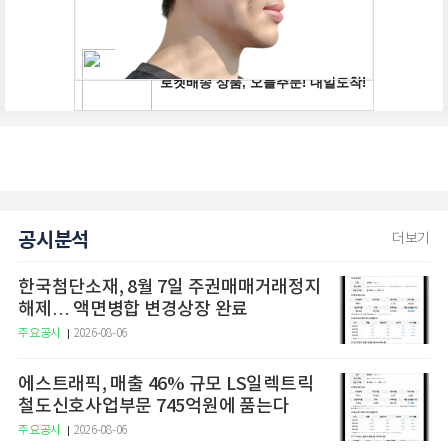
공시분석
더보기
한국첨단소재, 8월 7일 주권매매거래정지
해제… 액면병합 변경상장 완료
주요공시
2026-08-06
에스트래픽, 매출 46% 규모 LS일렉트릭
철도신호사업부문 745억원에 품는다
주요공시
2026-08-06