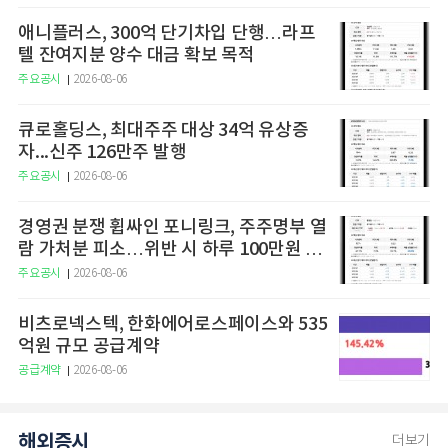
애니플러스, 300억 단기차입 단행…라프
텔 잔여지분 양수 대금 확보 목적
주요공시
2026-08-06
큐로홀딩스, 최대주주 대상 34억 유상증
자...신주 126만주 발행
주요공시
2026-08-06
경영권 분쟁 휩싸인 포니링크, 주주명부 열
람 가처분 피소…위반 시 하루 100만원 청
구
주요공시
2026-08-06
비츠로넥스텍, 한화에어로스페이스와 535
억원 규모 공급계약
공급계약
2026-08-06
해외증시
더보기