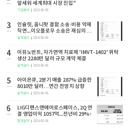
앞세워 세계최대 시장 진입"
기업분석
2026-08-06
3
인슐릿, 옴니팟 결함 소송·비용 악재
직면...이오플로우 소송은 재심의 청
구
실적공시
2026-08-06
4
이뮤노반트, 자가면역 치료제 'IMVT-1402' 위탁
생산 2280만 달러 규모 계약 체결
실적공시
2026-08-06
5
아이온큐, 2분기 매출 287% 급증한
8010만 달러…연간 전망치 상향
실적공시
2026-08-06
6
LIG디펜스앤에어로스페이스, 2Q 연
결 영업이익 1057억...전년비 29%↑
잠정실적
2026-08-06