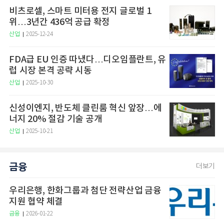
비츠로셀, 스마트 미터용 전지 글로벌 1
위…3년간 436억 공급 확정
산업
2025-12-24
FDA급 EU 인증 따냈다…디오임플란트, 유
럽 시장 본격 공략 시동
산업
2025-10-30
신성이엔지, 반도체 클린룸 혁신 앞장…에
너지 20% 절감 기술 공개
산업
2025-10-21
금융
더보기
우리은행, 한화그룹과 첨단 전략산업 금융
지원 협약 체결
금융
2026-01-22