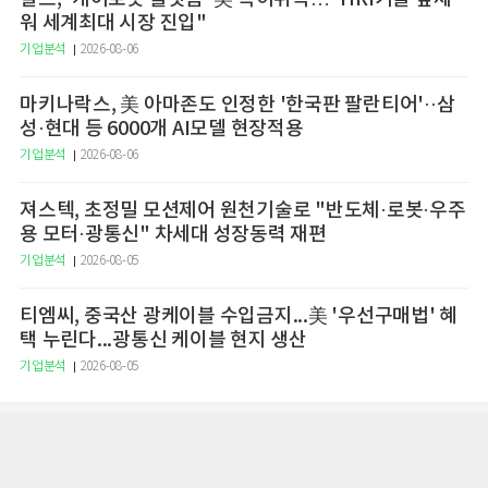
워 세계최대 시장 진입"
기업분석
2026-08-06
마키나락스, 美 아마존도 인정한 '한국판 팔란티어'··삼
성·현대 등 6000개 AI모델 현장적용
기업분석
2026-08-06
져스텍, 초정밀 모션제어 원천기술로 "반도체·로봇·우주
용 모터·광통신" 차세대 성장동력 재편
기업분석
2026-08-05
티엠씨, 중국산 광케이블 수입금지...美 '우선구매법' 혜
택 누린다...광통신 케이블 현지 생산
기업분석
2026-08-05