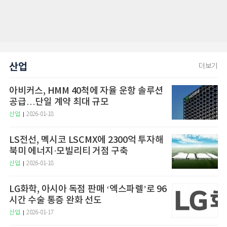
산업
더보기
아비커스, HMM 40척에 자율 운항 솔루션
공급…단일 계약 최대 규모
산업
2026-01-18
LS전선, 멕시코 LSCMX에 2300억 투자해
북미 에너지·모빌리티 거점 구축
산업
2026-01-18
LG화학, 아시아 독점 판매 ‘엑스파렐’로 96
시간 수술 통증 완화 선도
산업
2026-01-17