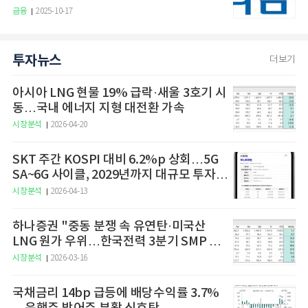
금융
2025-10-17
투자뉴스
더보기
아시아 LNG 현물 19% 급락·새울 3호기 시
동…국내 에너지 지형 대전환 가속
시장분석
2026-04-20
SKT 주간 KOSPI 대비 6.2%p 상회…5G
SA~6G 사이클, 2029년까지 대규모 투자
예고
시장분석
2026-04-13
하나증권 "중동 분쟁 속 유연탄·미국산
LNG 원가 우위…한국전력 3분기 SMP 상
승 전망"
시장분석
2026-03-16
국채금리 14bp 급등에 배당수익률 3.7%