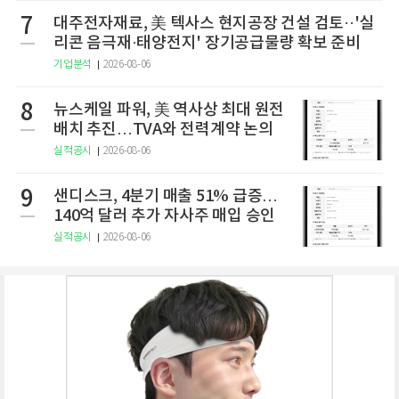
7
대주전자재료, 美 텍사스 현지공장 건설 검토··'실
리콘 음극재·태양전지' 장기공급물량 확보 준비
기업분석
2026-08-06
8
뉴스케일 파워, 美 역사상 최대 원전
배치 추진…TVA와 전력계약 논의
실적공시
2026-08-06
9
샌디스크, 4분기 매출 51% 급증…
140억 달러 추가 자사주 매입 승인
실적공시
2026-08-06