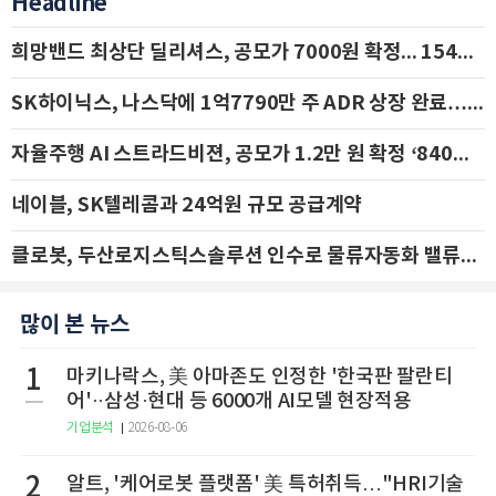
Headline
희망밴드 최상단 딜리셔스, 공모가 7000원 확정... 154억 규모 IPO 돌입
SK하이닉스, 나스닥에 1억7790만 주 ADR 상장 완료…29일 국내 추가 상장
자율주행 AI 스트라드비젼, 공모가 1.2만 원 확정 ‘840억 수혈’
네이블, SK텔레콤과 24억원 규모 공급계약
클로봇, 두산로지스틱스솔루션 인수로 물류자동화 밸류체인 확장 추진 - IBK투자증권
많이 본 뉴스
1
마키나락스, 美 아마존도 인정한 '한국판 팔란티
어'··삼성·현대 등 6000개 AI모델 현장적용
기업분석
2026-08-06
2
알트, '케어로봇 플랫폼' 美 특허취득…"HRI기술