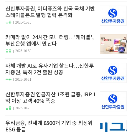
신한투자증권, 이더퓨즈와 한국 국채 기반
스테이블본드 발행 협력 본격화
금융
2026-01-20
카메라 없이 24시간 모니터링…'케어벨',
부산은행 앱에서 만난다
금융
2025-10-30
자체 개발 AI로 유사기업 찾는다…신한투
자증권, 특허 2건 출원 성공
금융
2025-10-21
신한투자증권 연금자산 1조원 급증, IRP 1
억 이상 고객 40% 폭증
금융
2025-10-20
우리금융, 전세계 8500개 기업 중 최상위
ESG 등급