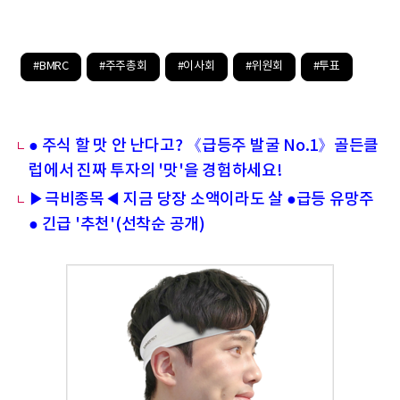
#BMRC
#주주총회
#이사회
#위원회
#투표
● 주식 할 맛 안 난다고? 《급등주 발굴 No.1》골든클
럽에서 진짜 투자의 '맛'을 경험하세요!
▶극비종목◀ 지금 당장 소액이라도 살 ●급등 유망주
● 긴급 '추천'(선착순 공개)