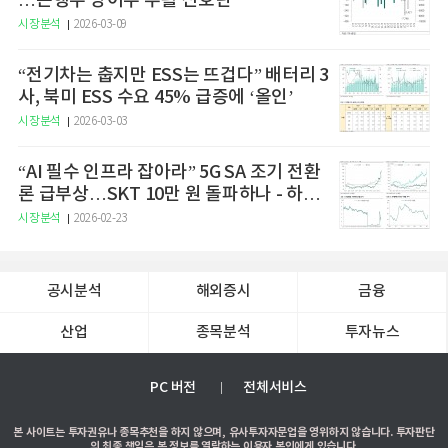
…은행주 방어주 부활 신호탄
시장분석
2026-03-09
“전기차는 춥지만 ESS는 뜨겁다” 배터리 3
사, 북미 ESS 수요 45% 급증에 ‘올인’
시장분석
2026-03-03
“AI 필수 인프라 잡아라” 5G SA 조기 전환
론 급부상…SKT 10만 원 돌파하나 - 하나
증권
시장분석
2026-02-23
공시분석
해외증시
금융
산업
종목분석
투자뉴스
PC 버전
전체서비스
본 사이트는 투자권유나 종목추천을 하지 않으며, 유사투자자문업을 영위하지 않습니다. 투자판단
의 최종 책임은 본 정보를 열람하는 이용자 본인에게 있습니다.