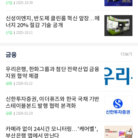
산업
2025-10-30
신성이엔지, 반도체 클린룸 혁신 앞장…에
너지 20% 절감 기술 공개
산업
2025-10-21
금융
더보기
우리은행, 한화그룹과 첨단 전략산업 금융
지원 협약 체결
금융
2026-01-22
신한투자증권, 이더퓨즈와 한국 국채 기반
스테이블본드 발행 협력 본격화
금융
2026-01-20
카메라 없이 24시간 모니터링…'케어벨',
부산은행 앱에서 만난다