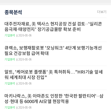
종목분석
더보기
대주전자재료, 美 텍사스 현지공장 건설 검토··'실리콘
음극재·태양전지' 장기공급물량 확보 준비
기업분석
2026-08-06
큐렉소, 보행재활로봇 '모닝워크' 4단계 보행기능개선
필요 건강보험 급여 확대
기업분석
2026-08-06
알트, '케어로봇 플랫폼' 美 특허취득…"HRI기술 앞세
워 세계최대 시장 진입"
기업분석
2026-08-06
마키나락스, 美 아마존도 인정한 '한국판 팔란티어'··삼
성·현대 등 6000개 AI모델 현장적용
기업분석
2026-08-06