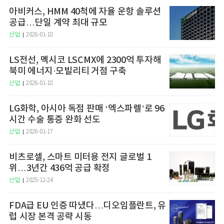
아비커스, HMM 40척에 자율 운항 솔루션
공급…단일 계약 최대 규모
산업
2026-01-18
LS전선, 멕시코 LSCMX에 2300억 투자해
북미 에너지·모빌리티 거점 구축
산업
2026-01-18
LG화학, 아시아 독점 판매 ‘엑스파렐’로 96
시간 수술 통증 완화 선도
산업
2026-01-17
비츠로셀, 스마트 미터용 전지 글로벌 1
위…3년간 436억 공급 확정
산업
2025-12-24
FDA급 EU 인증 따냈다…디오임플란트, 유
럽 시장 본격 공략 시동