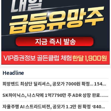
Headline
희망밴드 최상단 딜리셔스, 공모가 7000원 확정... 154억 규모 IPO 돌입
SK하이닉스, 나스닥에 1억7790만 주 ADR 상장 완료…29일 국내 추가 상장
자율주행 AI 스트라드비젼, 공모가 1.2만 원 확정 ‘840억 수혈’