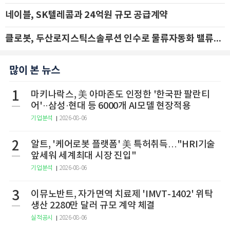
네이블, SK텔레콤과 24억원 규모 공급계약
클로봇, 두산로지스틱스솔루션 인수로 물류자동화 밸류체인 확장 추진 - IBK투자증권
많이 본 뉴스
1
마키나락스, 美 아마존도 인정한 '한국판 팔란티
어'··삼성·현대 등 6000개 AI모델 현장적용
기업분석
2026-08-06
2
알트, '케어로봇 플랫폼' 美 특허취득…"HRI기술
앞세워 세계최대 시장 진입"
기업분석
2026-08-06
3
이뮤노반트, 자가면역 치료제 'IMVT-1402' 위탁
생산 2280만 달러 규모 계약 체결
실적공시
2026-08-06