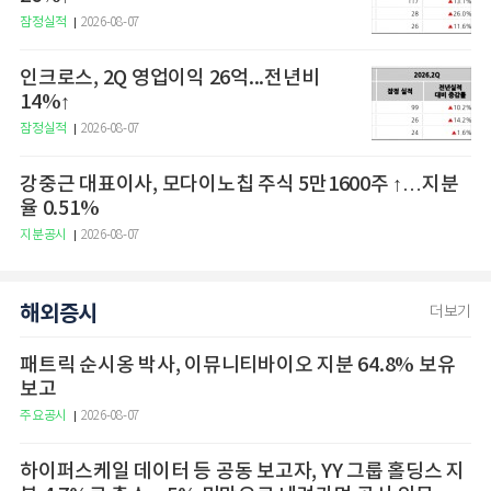
잠정실적
2026-08-07
인크로스, 2Q 영업이익 26억...전년비
14%↑
잠정실적
2026-08-07
강중근 대표이사, 모다이노칩 주식 5만1600주 ↑…지분
율 0.51%
지분공시
2026-08-07
해외증시
더보기
패트릭 순시옹 박사, 이뮤니티바이오 지분 64.8% 보유
보고
주요공시
2026-08-07
하이퍼스케일 데이터 등 공동 보고자, YY 그룹 홀딩스 지