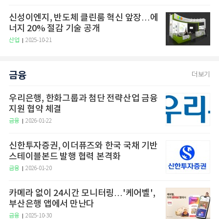
신성이엔지, 반도체 클린룸 혁신 앞장…에
너지 20% 절감 기술 공개
산업
2025-10-21
금융
더보기
우리은행, 한화그룹과 첨단 전략산업 금융
지원 협약 체결
금융
2026-01-22
신한투자증권, 이더퓨즈와 한국 국채 기반
스테이블본드 발행 협력 본격화
금융
2026-01-20
카메라 없이 24시간 모니터링…'케어벨',
부산은행 앱에서 만난다
금융
2025-10-30