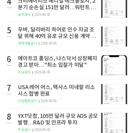
4
크리에이티브 메디컬 테크놀로지, 2
분기 순손실 151만 달러…워런트 행
사로 446만 달러 조달
실적공시
2026-08-08
5
우버, 딜리버리 히어로 인수 자금 조
달 위해 40억 유로 규모 신용 계약 체
결
계약체결공시
2026-08-08
6
에이트코 홀딩스, 나스닥서 상장폐지
경고 받아…"최소 입찰가 미달"
주요공시
2026-08-08
7
USA 레어 어스, 텍사스 미네랄 리소
시스 합병 완료
사업발표공시
2026-08-08
8
YXT닷컴, 105만 달러 규모 ADS 공모
발행…R&D 및 인프라 투자
주요공시
2026-08-08