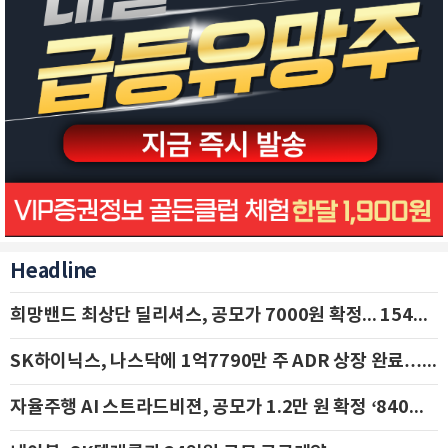
Headline
희망밴드 최상단 딜리셔스, 공모가 7000원 확정... 154억 규모 IPO 돌입
SK하이닉스, 나스닥에 1억7790만 주 ADR 상장 완료…29일 국내 추가 상장
자율주행 AI 스트라드비젼, 공모가 1.2만 원 확정 ‘840억 수혈’