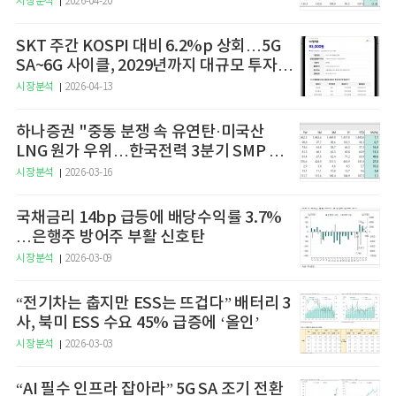
시장분석
2026-04-20
SKT 주간 KOSPI 대비 6.2%p 상회…5G
SA~6G 사이클, 2029년까지 대규모 투자
예고
시장분석
2026-04-13
하나증권 "중동 분쟁 속 유연탄·미국산
LNG 원가 우위…한국전력 3분기 SMP 상
승 전망"
시장분석
2026-03-16
국채금리 14bp 급등에 배당수익률 3.7%
…은행주 방어주 부활 신호탄
시장분석
2026-03-09
“전기차는 춥지만 ESS는 뜨겁다” 배터리 3
사, 북미 ESS 수요 45% 급증에 ‘올인’
시장분석
2026-03-03
“AI 필수 인프라 잡아라” 5G SA 조기 전환