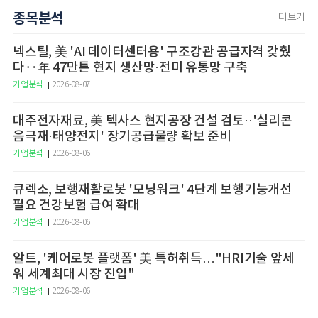
종목분석
더보기
넥스틸, 美 'AI 데이터센터용' 구조강관 공급자격 갖췄
다‥年 47만톤 현지 생산망·전미 유통망 구축
기업분석
2026-08-07
대주전자재료, 美 텍사스 현지공장 건설 검토··'실리콘
음극재·태양전지' 장기공급물량 확보 준비
기업분석
2026-08-06
큐렉소, 보행재활로봇 '모닝워크' 4단계 보행기능개선
필요 건강보험 급여 확대
기업분석
2026-08-06
알트, '케어로봇 플랫폼' 美 특허취득…"HRI기술 앞세
워 세계최대 시장 진입"
기업분석
2026-08-06