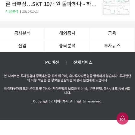
론 급부상…SKT 10만 원 돌파하나 - 하나
증권
시장분석
2026-02-23
공시분석
해외증시
금융
산업
종목분석
투자뉴스
PC 버전
전체서비스
본 사이트는 투자권유나 종목추천을 하지 않으며, 유사투자자문업을 영위하지 않습니다. 투자판단
의 최종 책임은 본 정보를 열람하는 이용자 본인에게 있습니다.
데이터투자의 모든 콘텐츠 및 기사는 저작권법의 보호를 받는 바, 무단 전재, 복사, 배포 등을 금합
니다.
Copyright © 데이터투자. All rights reserved.