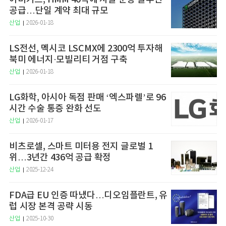
공급…단일 계약 최대 규모
산업
2026-01-18
LS전선, 멕시코 LSCMX에 2300억 투자해
북미 에너지·모빌리티 거점 구축
산업
2026-01-18
LG화학, 아시아 독점 판매 ‘엑스파렐’로 96
시간 수술 통증 완화 선도
산업
2026-01-17
비츠로셀, 스마트 미터용 전지 글로벌 1
위…3년간 436억 공급 확정
산업
2025-12-24
FDA급 EU 인증 따냈다…디오임플란트, 유
럽 시장 본격 공략 시동
산업
2025-10-30