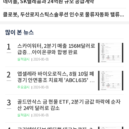
네이블, SK텔레콤과 24억원 규모 공급계약
클로봇, 두산로지스틱스솔루션 인수로 물류자동화 밸류체인 확장 추진 - IBK투자증권
많이 본 뉴스
1
스카이워터, 2분기 매출 156M달러로
급증…아이온큐와 합병 완료
실적공시
2026-08-08
2
앱셀레라 바이오로직스, 8월 10일 폐
경기 안면홍조 치료제 'ABCL635' 임
상 2상 결과 발표
주요공시
2026-08-08
3
골드만삭스 금 현물 ETF, 2분기 금값 하락에 순자
산 24억 달러로 감소
실적공시
2026-08-08