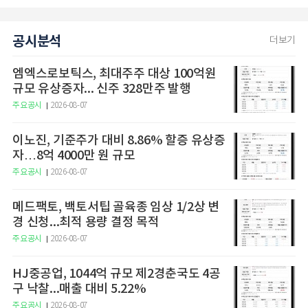
공시분석
더보기
엠엑스로보틱스, 최대주주 대상 100억원
규모 유상증자... 신주 328만주 발행
주요공시
2026-08-07
이노진, 기준주가 대비 8.86% 할증 유상증
자…8억 4000만 원 규모
주요공시
2026-08-07
메드팩토, 백토서팁 골육종 임상 1/2상 변
경 신청...최적 용량 결정 목적
주요공시
2026-08-07
HJ중공업, 1044억 규모 제2경춘국도 4공
구 낙찰...매출 대비 5.22%
주요공시
2026-08-07