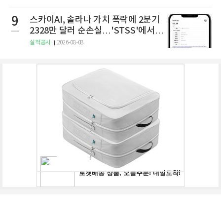
9
스카이AI, 솔라나 가치 폭락에 2분기
2328만 달러 순손실…'STSS'에서
사명·티커 변경 완료
실적공시
2026-08-08