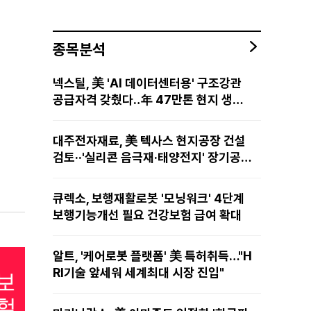
종목분석
넥스틸, 美 'AI 데이터센터용' 구조강관
공급자격 갖췄다‥年 47만톤 현지 생산
망·전미 유통망 구축
대주전자재료, 美 텍사스 현지공장 건설
검토··'실리콘 음극재·태양전지' 장기공급
물량 확보 준비
큐렉소, 보행재활로봇 '모닝워크' 4단계
보행기능개선 필요 건강보험 급여 확대
알트, '케어로봇 플랫폼' 美 특허취득…"H
RI기술 앞세워 세계최대 시장 진입"