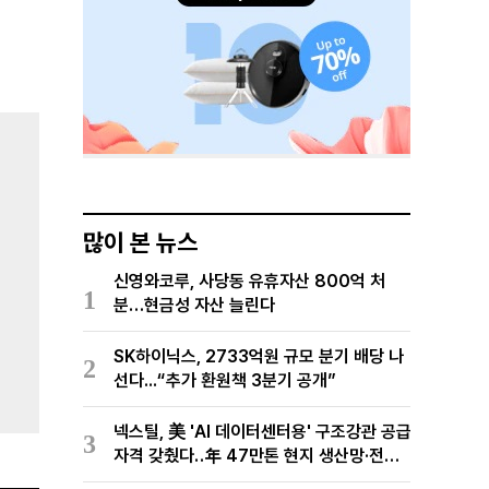
많이 본 뉴스
신영와코루, 사당동 유휴자산 800억 처
1
분…현금성 자산 늘린다
SK하이닉스, 2733억원 규모 분기 배당 나
2
선다...“추가 환원책 3분기 공개”
넥스틸, 美 'AI 데이터센터용' 구조강관 공급
3
자격 갖췄다‥年 47만톤 현지 생산망·전미
유통망 구축