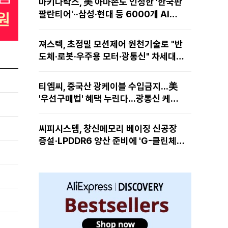
마키나락스, 美 아마존도 인정한 '한국판
팔란티어'··삼성·현대 등 6000개 AI모
델 현장적용
져스텍, 초정밀 모션제어 원천기술로 "반
도체·로봇·우주용 모터·광통신" 차세대
성장동력 재편
티엠씨, 중국산 광케이블 수입금지...美
'우선구매법' 혜택 누린다...광통신 케이
블 현지 생산
씨피시스템, 창신메모리 베이징 신공장
증설·LPDDR6 양산 준비에 'G-클린체
인' 공급 확대노린다