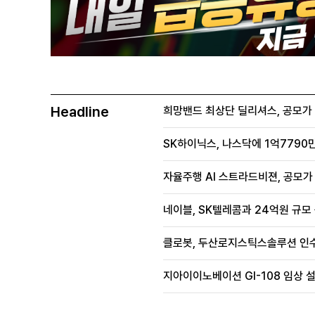
Headline
희망밴드 최상단 딜리셔스, 공모가 70
SK하이닉스, 나스닥에 1억7790만
자율주행 AI 스트라드비젼, 공모가 1
네이블, SK텔레콤과 24억원 규모
클로봇, 두산로지스틱스솔루션 인수
지아이이노베이션 GI-108 임상 설