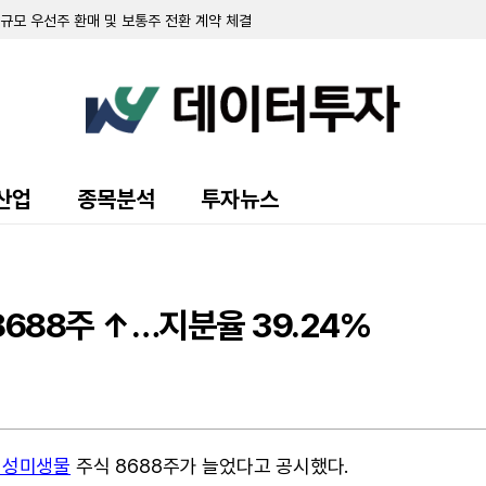
러 규모 우선주 환매 및 보통주 전환 계약 체결
 94.3% 확보
 7.8% 확보
 순손실 151만 달러…워런트 행사로 446만 달러 조달
규모 주주 등록 및 매각 추진
랜드 매각 완료 후 '이페트로반' 중심 희귀질환 치료제 개발 집중
주식 8만 5000주 장내 매수…지분율 13.9%로 확대
 10.7%로 축소…최근 6일간 16만여 주 장내 매도
55만 달러…자금조달로 현금 2억 3210만 달러 확보
산업
종목분석
투자뉴스
영해 2분기 순손실 1427만 달러 기록
70만 달러 기록…가상자산 평가이익에 흑자 전환
 9371주 발행
만 달러 기록…전년비 24% 증가
출 채권 457만 달러로 감소…대출 조건 조정액은 412만 달러
8688주 ↑…지분율 39.24%
만 달러 기록…가상자산 평가손실 영향
소에도 매출총이익률 32.4%로 대폭 개선
 규모 선순위 전환사채 발행 완료
 주식 및 전환사채 매각
대성미생물
주식 8688주가 늘었다고 공시했다.