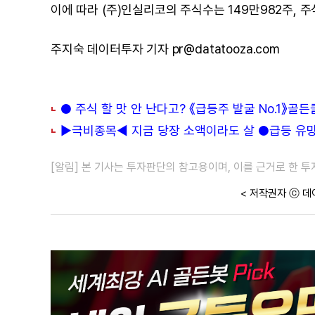
이에 따라 (주)인실리코의 주식수는 149만982주, 주식
주지숙 데이터투자 기자 pr@datatooza.com
● 주식 할 맛 안 난다고? 《급등주 발굴 No.1》골
▶극비종목◀ 지금 당장 소액이라도 살 ●급등 유망주
[알림] 본 기사는 투자판단의 참고용이며, 이를 근거로 한 
< 저작권자 ⓒ 데