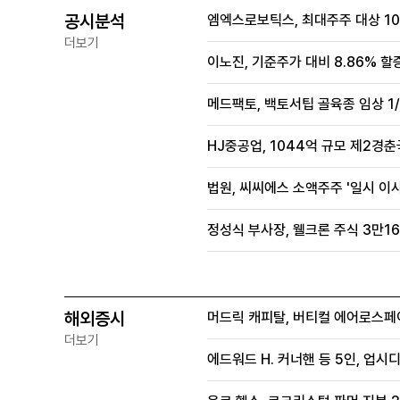
공시분석
엠엑스로보틱스, 최대주주 대상 100
더보기
이노진, 기준주가 대비 8.86% 할
메드팩토, 백토서팁 골육종 임상 1/
HJ중공업, 1044억 규모 제2경춘국
법원, 씨씨에스 소액주주 '일시 이
정성식 부사장, 웰크론 주식 3만16
해외증시
머드릭 캐피탈, 버티컬 에어로스페
더보기
에드워드 H. 커너핸 등 5인, 업시