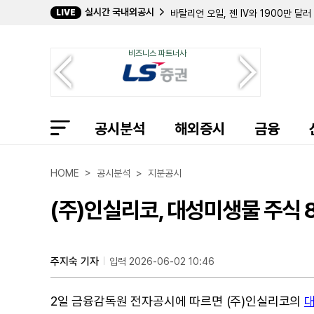
실시간 국내외공시
LIVE
바탈리언 오일, 젠 IV와 1900만 달
데이비드 E. 라자르, 퀀텀 사이버 지분
캐로네이드 캐피탈, 칸나에 홀딩스 지분
비즈니스 파트너사
크리에이티브 메디컬 테크놀로지, 2분기
바이오스템 테크놀로지스, 357만 주 
컴벌랜드 파머슈티컬스, 아포텍스에 브
필립 프로스트 박사, 코크리스털 파머 
길데 헬스케어, 숄더 이노베이션스 지분
공시분석
임믹스 바이오파머, 2분기 순손실 11
해외증시
금융
자이어 테라퓨틱스, 컬젠 합병 소급 반
에이트코 홀딩스, 2분기 순이익 17
볼리션RX, 린드 글로벌에 보통주 77만
HOME > 공시분석 > 지분공시
인디 세미컨덕터, 2분기 매출 6400
퍼스트 노던 커뮤니티 뱅코프, 부실 대
(주)인실리코, 대성미생물 주식 
샤프링크, 2분기 순손실 3억 9427
엑스피언360, 2분기 매출 32% 감
인디 세미컨덕터, 1억 7050만 달러
머드릭 캐피탈, 버티컬 에어로스페이스
주지숙 기자
입력 2026-06-02 10:46
2일 금융감독원 전자공시에 따르면 (주)인실리코의