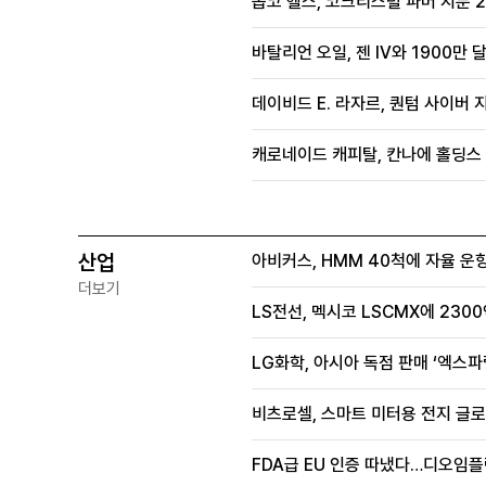
옵코 헬스, 코크리스털 파머 지분 2
바탈리언 오일, 젠 IV와 1900만
데이비드 E. 라자르, 퀀텀 사이버 지
캐로네이드 캐피탈, 칸나에 홀딩스 
산업
아비커스, HMM 40척에 자율 운
더보기
LS전선, 멕시코 LSCMX에 230
LG화학, 아시아 독점 판매 ‘엑스파
비츠로셀, 스마트 미터용 전지 글로
FDA급 EU 인증 따냈다…디오임플