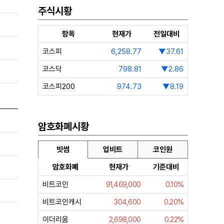
주식시황
항목
현재가
전일대비
코스피
6,258.77
▼37.61
코스닥
798.81
▼2.86
코스피200
974.73
▼8.19
암호화폐시황
빗썸
업비트
코인원
암호화폐
현재가
기준대비
비트코인
91,469,000
0.10%
비트코인캐시
304,600
0.20%
이더리움
2,698,000
0.22%