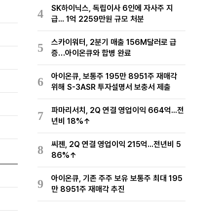
SK하이닉스, 독립이사 6인에 자사주 지
4
급... 1억 2259만원 규모 처분
스카이워터, 2분기 매출 156M달러로 급
5
증…아이온큐와 합병 완료
아이온큐, 보통주 195만 8951주 재매각
6
위해 S-3ASR 투자설명서 보충서 제출
파마리서치, 2Q 연결 영업이익 664억...전
7
년비 18%↑
씨젠, 2Q 연결 영업이익 215억...전년비 5
8
86%↑
아이온큐, 기존 주주 보유 보통주 최대 195
9
만 8951주 재매각 추진