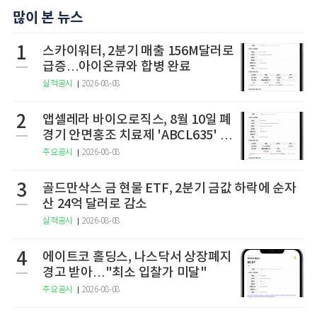
많이 본 뉴스
1
스카이워터, 2분기 매출 156M달러로
급증…아이온큐와 합병 완료
실적공시
2026-08-08
2
앱셀레라 바이오로직스, 8월 10일 폐
경기 안면홍조 치료제 'ABCL635' 임
상 2상 결과 발표
주요공시
2026-08-08
3
골드만삭스 금 현물 ETF, 2분기 금값 하락에 순자
산 24억 달러로 감소
실적공시
2026-08-08
4
에이트코 홀딩스, 나스닥서 상장폐지
경고 받아…"최소 입찰가 미달"
주요공시
2026-08-08