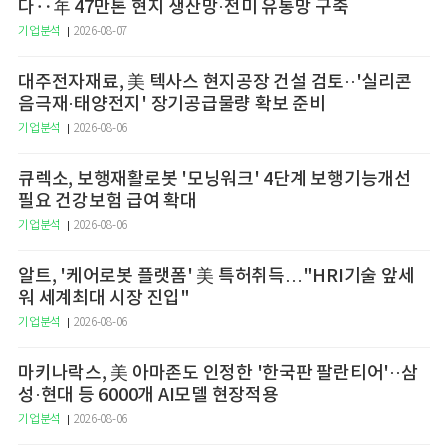
다‥年 47만톤 현지 생산망·전미 유통망 구축
기업분석
2026-08-07
대주전자재료, 美 텍사스 현지공장 건설 검토··'실리콘
음극재·태양전지' 장기공급물량 확보 준비
기업분석
2026-08-06
큐렉소, 보행재활로봇 '모닝워크' 4단계 보행기능개선
필요 건강보험 급여 확대
기업분석
2026-08-06
알트, '케어로봇 플랫폼' 美 특허취득…"HRI기술 앞세
워 세계최대 시장 진입"
기업분석
2026-08-06
마키나락스, 美 아마존도 인정한 '한국판 팔란티어'··삼
성·현대 등 6000개 AI모델 현장적용
기업분석
2026-08-06