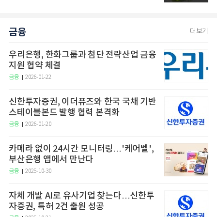
금융
더보기
우리은행, 한화그룹과 첨단 전략산업 금융
지원 협약 체결
금융
2026-01-22
신한투자증권, 이더퓨즈와 한국 국채 기반
스테이블본드 발행 협력 본격화
금융
2026-01-20
카메라 없이 24시간 모니터링…'케어벨',
부산은행 앱에서 만난다
금융
2025-10-30
자체 개발 AI로 유사기업 찾는다…신한투
자증권, 특허 2건 출원 성공