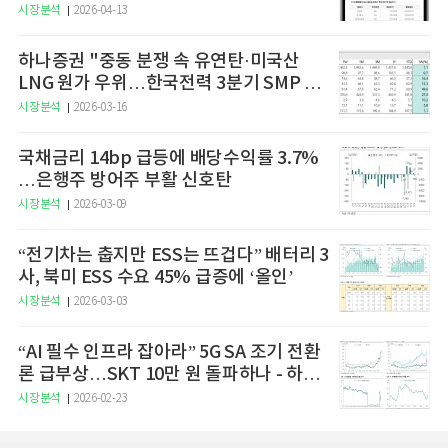
예고
시장분석
2026-04-13
하나증권 "중동 분쟁 속 유연탄·미국산
LNG 원가 우위…한국전력 3분기 SMP 상
승 전망"
시장분석
2026-03-16
국채금리 14bp 급등에 배당수익률 3.7%
…은행주 방어주 부활 신호탄
시장분석
2026-03-09
“전기차는 춥지만 ESS는 뜨겁다” 배터리 3
사, 북미 ESS 수요 45% 급증에 ‘올인’
시장분석
2026-03-03
“AI 필수 인프라 잡아라” 5G SA 조기 전환
론 급부상…SKT 10만 원 돌파하나 - 하나
증권
시장분석
2026-02-23