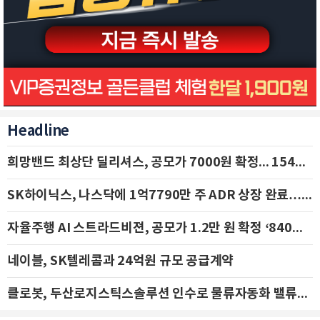
Headline
희망밴드 최상단 딜리셔스, 공모가 7000원 확정... 154억 규모 IPO 돌입
SK하이닉스, 나스닥에 1억7790만 주 ADR 상장 완료…29일 국내 추가 상장
자율주행 AI 스트라드비젼, 공모가 1.2만 원 확정 ‘840억 수혈’
네이블, SK텔레콤과 24억원 규모 공급계약
클로봇, 두산로지스틱스솔루션 인수로 물류자동화 밸류체인 확장 추진 - IBK투자증권