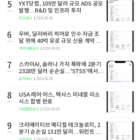
5
YXT닷컴, 105만 달러 규모 ADS 공모
발행…R&D 및 인프라 투자
주요공시
2026-08-08
6
우버, 딜리버리 히어로 인수 자금 조
달 위해 40억 유로 규모 신용 계약 체
결
계약체결공시
2026-08-08
7
스카이AI, 솔라나 가치 폭락에 2분기
2328만 달러 순손실…'STSS'에서
사명·티커 변경 완료
실적공시
2026-08-08
8
USA 레어 어스, 텍사스 미네랄 리소
시스 합병 완료
사업발표공시
2026-08-08
9
크리에이티브 메디컬 테크놀로지, 2
분기 순손실 151만 달러…워런트 행
사로 446만 달러 조달
실적공시
2026-08-08