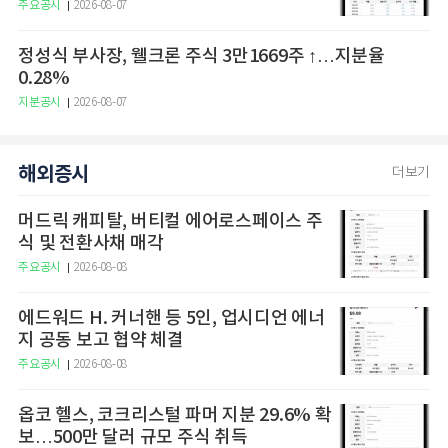
주요공시
2026-08-07
정성식 부사장, 웰크론 주식 3만1669주 ↑…지분율
0.28%
지분공시
2026-08-07
해외증시
더보기
머드릭 캐피탈, 버티컬 에어로스페이스 주
식 및 전환사채 매각
주요공시
2026-08-08
에드워드 H. 커너핸 등 5인, 업시디언 에너
지 공동 보고 협약 체결
주요공시
2026-08-08
옵코 헬스, 코크리스털 파머 지분 29.6% 확
보…500만 달러 규모 주식 취득