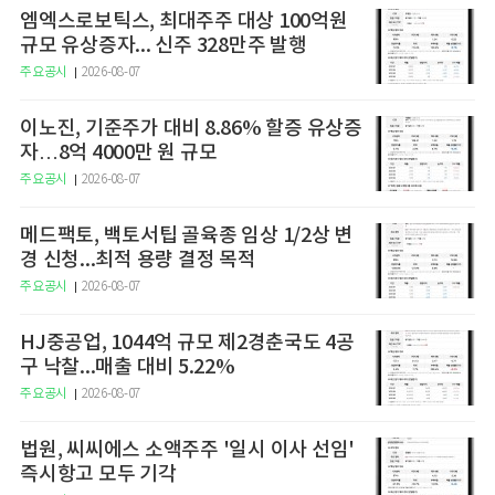
엠엑스로보틱스, 최대주주 대상 100억원
규모 유상증자... 신주 328만주 발행
주요공시
2026-08-07
이노진, 기준주가 대비 8.86% 할증 유상증
자…8억 4000만 원 규모
주요공시
2026-08-07
메드팩토, 백토서팁 골육종 임상 1/2상 변
경 신청...최적 용량 결정 목적
주요공시
2026-08-07
HJ중공업, 1044억 규모 제2경춘국도 4공
구 낙찰...매출 대비 5.22%
주요공시
2026-08-07
법원, 씨씨에스 소액주주 '일시 이사 선임'
즉시항고 모두 기각