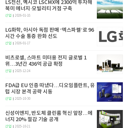
LS전선, 멕시코 LSCMX에 2300억 투자해
북미 에너지·모빌리티 거점 구축
산업
2026-01-18
LG화학, 아시아 독점 판매 ‘엑스파렐’로 96
시간 수술 통증 완화 선도
산업
2026-01-17
비츠로셀, 스마트 미터용 전지 글로벌 1
위…3년간 436억 공급 확정
산업
2025-12-24
FDA급 EU 인증 따냈다…디오임플란트, 유
럽 시장 본격 공략 시동
산업
2025-10-30
신성이엔지, 반도체 클린룸 혁신 앞장…에
너지 20% 절감 기술 공개
산업
2025-10-21