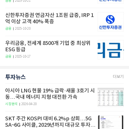
금융
2025-10-21
신한투자증권 연금자산 1조원 급증, IRP 1
억 이상 고객 40% 폭증
금융
2025-10-20
우리금융, 전세계 8500개 기업 중 최상위
ESG 등급
금융
2025-10-17
투자뉴스
더보기
아시아 LNG 현물 19% 급락·새울 3호기 시
동…국내 에너지 지형 대전환 가속
시장분석
2026-04-20
SKT 주간 KOSPI 대비 6.2%p 상회…5G
SA~6G 사이클, 2029년까지 대규모 투자