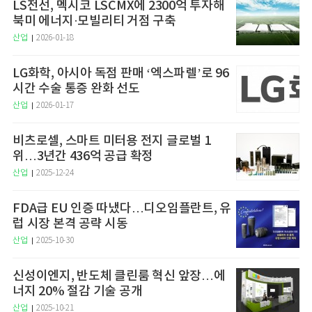
LS전선, 멕시코 LSCMX에 2300억 투자해
북미 에너지·모빌리티 거점 구축
산업
2026-01-18
LG화학, 아시아 독점 판매 ‘엑스파렐’로 96
시간 수술 통증 완화 선도
산업
2026-01-17
비츠로셀, 스마트 미터용 전지 글로벌 1
위…3년간 436억 공급 확정
산업
2025-12-24
FDA급 EU 인증 따냈다…디오임플란트, 유
럽 시장 본격 공략 시동
산업
2025-10-30
신성이엔지, 반도체 클린룸 혁신 앞장…에
너지 20% 절감 기술 공개
산업
2025-10-21