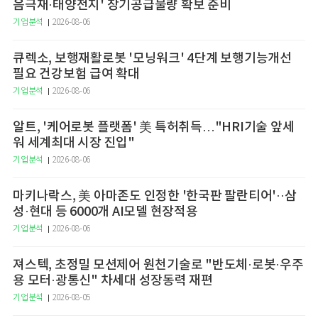
음극재·태양전지' 장기공급물량 확보 준비
기업분석
2026-08-06
큐렉소, 보행재활로봇 '모닝워크' 4단계 보행기능개선
필요 건강보험 급여 확대
기업분석
2026-08-06
알트, '케어로봇 플랫폼' 美 특허취득…"HRI기술 앞세
워 세계최대 시장 진입"
기업분석
2026-08-06
마키나락스, 美 아마존도 인정한 '한국판 팔란티어'··삼
성·현대 등 6000개 AI모델 현장적용
기업분석
2026-08-06
져스텍, 초정밀 모션제어 원천기술로 "반도체·로봇·우주
용 모터·광통신" 차세대 성장동력 재편
기업분석
2026-08-05