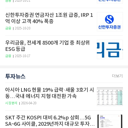
금융
2025-10-21
신한투자증권 연금자산 1조원 급증, IRP 1
억 이상 고객 40% 폭증
금융
2025-10-20
우리금융, 전세계 8500개 기업 중 최상위
ESG 등급
금융
2025-10-17
투자뉴스
더보기
아시아 LNG 현물 19% 급락·새울 3호기 시
동…국내 에너지 지형 대전환 가속
시장분석
2026-04-20
SKT 주간 KOSPI 대비 6.2%p 상회…5G
SA~6G 사이클, 2029년까지 대규모 투자