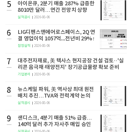
5
아이온큐, 2분기 매출 287% 급증한
8010만 달러…연간 전망치 상향
실적공시
2026-08-06
6
LIG디펜스앤에어로스페이스, 2Q 연
결 영업이익 1057억...전년비 29%↑
잠정실적
2026-08-06
7
대주전자재료, 美 텍사스 현지공장 건설 검토··'실
리콘 음극재·태양전지' 장기공급물량 확보 준비
기업분석
2026-08-06
8
뉴스케일 파워, 美 역사상 최대 원전
배치 추진…TVA와 전력계약 논의
실적공시
2026-08-06
9
샌디스크, 4분기 매출 51% 급증…
140억 달러 추가 자사주 매입 승인
실적공시
2026-08-06