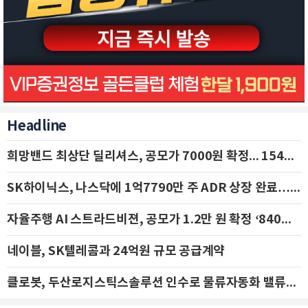
Headline
희망밴드 최상단 딜리셔스, 공모가 7000원 확정... 154억 규모 IPO 돌입
SK하이닉스, 나스닥에 1억7790만 주 ADR 상장 완료…29일 국내 추가 상장
자율주행 AI 스트라드비젼, 공모가 1.2만 원 확정 ‘840억 수혈’
네이블, SK텔레콤과 24억원 규모 공급계약
클로봇, 두산로지스틱스솔루션 인수로 물류자동화 밸류체인 확장 추진 - IBK투자증권