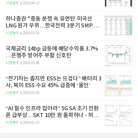
예고
시장분석
2026-04-13
하나증권 "중동 분쟁 속 유연탄·미국산
LNG 원가 우위…한국전력 3분기 SMP 상
승 전망"
시장분석
2026-03-16
국채금리 14bp 급등에 배당수익률 3.7%
…은행주 방어주 부활 신호탄
시장분석
2026-03-09
“전기차는 춥지만 ESS는 뜨겁다” 배터리 3
사, 북미 ESS 수요 45% 급증에 ‘올인’
시장분석
2026-03-03
“AI 필수 인프라 잡아라” 5G SA 조기 전환
론 급부상…SKT 10만 원 돌파하나 - 하나
증권
시장분석
2026-02-23