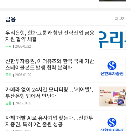
금융
더보기
우리은행, 한화그룹과 첨단 전략산업 금융
지원 협약 체결
금융
2026-01-22
신한투자증권, 이더퓨즈와 한국 국채 기반
스테이블본드 발행 협력 본격화
금융
2026-01-20
카메라 없이 24시간 모니터링…'케어벨',
부산은행 앱에서 만난다
금융
2025-10-30
자체 개발 AI로 유사기업 찾는다…신한투
자증권, 특허 2건 출원 성공