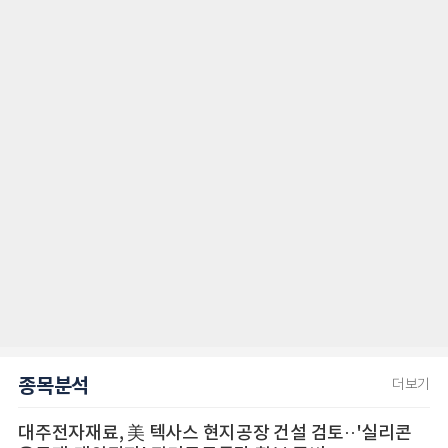
종목분석
더보기
대주전자재료, 美 텍사스 현지공장 건설 검토··'실리콘