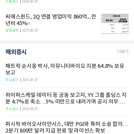
지분공시
2026-08-07
씨에스윈드, 2Q 연결 영업이익 860억...전
년비 45%↑
잠정실적
2026-08-07
해외증시
더보기
패트릭 순시옹 박사, 이뮤니티바이오 지분 64.8% 보유
보고
주요공시
2026-08-07
하이퍼스케일 데이터 등 공동 보고자, YY 그룹 홀딩스 지
분 4.7%로 축소…5% 미만으로 내려가며 공시 의무 종
료
주요공시
2026-08-07
퍼시픽 바이오사이언시스, 대만 PGI와 특허 소송 합의…
2분기 800만 달러 지급 완료 및 라이선스 확보