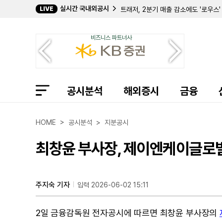
실시간 국내외공시
LIVE
트래저, 2분기 매출 감소에도 '로우스'
바이오미아 퓨전, 2분기 순손실 줄었으
에어게인, 2분기 매출 1370만 달러 
비즈니스 파트너사
에버코어, 2분기 매출 19% 증가한 
이베이, 2분기 매출 15% 성장한 31
오라슈어 테크놀로지스, 2분기 영업이
슈로딩거, 2분기 순이익 600만 달러로
아쿠스 바이오사이언시스, 2분기 순손실
공시분석
네오스텔라 캐피털, 2분기 순자산 가치
해외증시
금융
탈런 에너지, 2분기 조정 EBITDA 
바렛 비즈니스 서비시스, 2분기 매출 
백사이트, 2분기 순손실 2억 8430만 
HOME > 공시분석 > 지분공시
리얼티 인컴, 2분기 순이익 74.7%
콴타 서비시스, 20억 달러 규모 선순
최창윤 부사장, 제이엔케이글로벌 
켐퍼, 2분기 대규모 영업권 손상으로 
포워드 에어, '옴니 인수' 주주 소송
HMH 홀딩, 2분기 매출 16% 감소한
삼성 투자 유치한 그레일, 2분기 매출 
주지숙 기자
입력 2026-06-02 15:11
엑스페리, 2분기 영업이익 흑자 전환
2일 금융감독원 전자공시에 따르면 최창윤 부사장의