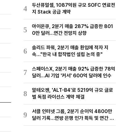
두산퓨얼셀, 1087억원 규모 SOFC 연료전
4
지 Stack 공급 계약
아이온큐, 2분기 매출 287% 급증한 801
5
0만 달러…연간 전망치 상향
솔리드 파워, 2분기 매출 환입에 적자 지
6
속…"한국 내 합작법인 설립 논의 중"
스페이스X, 2분기 매출 92% 급증한 78억
7
달러…AI 기업 '커서' 600억 달러에 인수
알테오젠, 'ALT-B4'로 5219억 규모 글로
8
벌 독점 라이선스 계약 체결
서클 인터넷 그룹, 2분기 순이익 4800만
9
달러 기록…연방 은행 인가 획득 및 연간 전
망치 상향