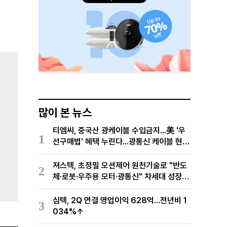
많이 본 뉴스
티엠씨, 중국산 광케이블 수입금지...美 '우
1
선구매법' 혜택 누린다...광통신 케이블 현지
생산
져스텍, 초정밀 모션제어 원천기술로 "반도
2
체·로봇·우주용 모터·광통신" 차세대 성장동
력 재편
심텍, 2Q 연결 영업이익 628억...전년비 1
3
034%↑