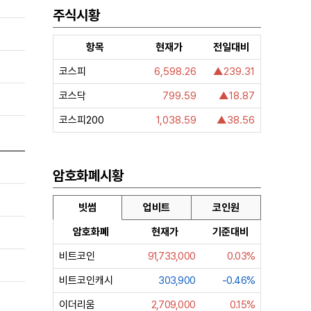
주식시황
항목
현재가
전일대비
코스피
6,598.26
▲239.31
코스닥
799.59
▲18.87
코스피200
1,038.59
▲38.56
암호화폐시황
빗썸
업비트
코인원
암호화폐
현재가
기준대비
비트코인
91,733,000
0.03%
비트코인캐시
303,900
-0.46%
이더리움
2,709,000
0.15%