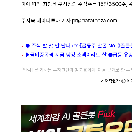
이에 따라 최창윤 부사장의 주식수는 15만3500주, 주
주지숙 데이터투자 기자 pr@datatooza.com
● 주식 할 맛 안 난다고? 《급등주 발굴 No.1》골
▶극비종목◀ 지금 당장 소액이라도 살 ●급등 유망주
[알림] 본 기사는 투자판단의 참고용이며, 이를 근거로 한 
< 저작권자 ⓒ 데