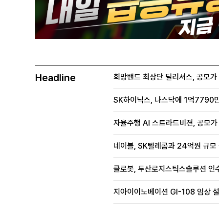
Headline
희망밴드 최상단 딜리셔스, 공모가 70
SK하이닉스, 나스닥에 1억7790만
자율주행 AI 스트라드비젼, 공모가 1
네이블, SK텔레콤과 24억원 규모
클로봇, 두산로지스틱스솔루션 인수
지아이이노베이션 GI-108 임상 설