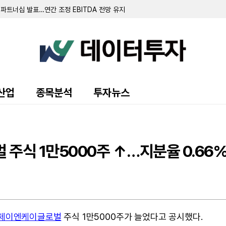
 파트너십 발표…연간 조정 EBITDA 전망 유지
나 '계속기업 존속' 의문 제기
기록…조정 EBITDA 흑자 전환
9억 9850만 달러…상반기 순이익은 63% 급증
억 달러…패션 플랫폼 '디팝' 인수 완료
익·순이익 흑자 전환…FDA 승인 성과 잇따라
 흑자 전환…AI 공동 과학자 '분센' 출시
 9100만 달러... 신장암 치료제 임상 협력 확대
 주당 13.44달러 기록…외부 관리 구조 전환 완료
산업
종목분석
투자뉴스
3억 7400만 달러…2026년 가이던스 상향 조정
3억 1930만 달러 기록…전년비 4% 증가
달러…'VAX-31' 임상 3상 데이터 연내 발표 예정
 급증…올해 연간 전망치 상향 조정
위 채권 발행…부채 상환 등에 사용
주식 1만5000주 ↑…지분율 0.66
4억 6480만 달러 순손실 적자 전환
 합의 법원 구두 승인…보험사 전액 부담
 1억 7082만 달러… IPO 자금으로 주주 대출 전액 상환
26% 성장…'갤러리' 테스트 35% 급증
…광고 및 커넥티드 카 사업 순항
제이엔케이글로벌
주식 1만5000주가 늘었다고 공시했다.