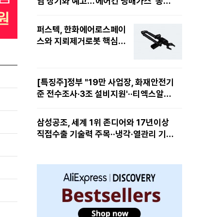
염 장기화 예고…'에어컨 냉매가스' 동난
다 11%
퍼스텍, 한화에어로스페이
스와 지뢰제거로봇 핵심
'다관절 매니퓰레이터 로
봇팔' 공급··EOD시장 선점
[특징주]정부 "19만 사업장, 화재안전기
준 전수조사·3조 설비지원'··티엑스알로
보, AI·로봇 대응책 마련에 14%↑
삼성공조, 세계 1위 존디어와 17년이상
직접수출 기술력 주목··냉각·열관리 기술
력 재평가