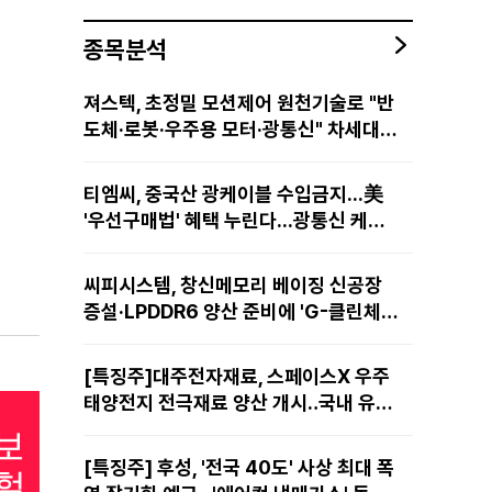
종목분석
져스텍, 초정밀 모션제어 원천기술로 "반
도체·로봇·우주용 모터·광통신" 차세대
성장동력 재편
티엠씨, 중국산 광케이블 수입금지...美
'우선구매법' 혜택 누린다...광통신 케이
블 현지 생산
씨피시스템, 창신메모리 베이징 신공장
증설·LPDDR6 양산 준비에 'G-클린체
인' 공급 확대노린다
[특징주]대주전자재료, 스페이스X 우주
태양전지 전극재료 양산 개시‥국내 유일
공급 레코드에 14%↑
[특징주] 후성, '전국 40도' 사상 최대 폭