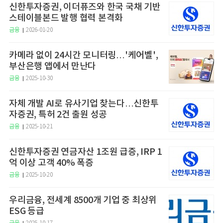
신한투자증권, 이더퓨즈와 한국 국채 기반
스테이블본드 발행 협력 본격화
금융
2026-01-20
카메라 없이 24시간 모니터링…'케어벨',
부산은행 앱에서 만난다
금융
2025-10-30
자체 개발 AI로 유사기업 찾는다…신한투
자증권, 특허 2건 출원 성공
금융
2025-10-21
신한투자증권 연금자산 1조원 급증, IRP 1
억 이상 고객 40% 폭증
금융
2025-10-20
우리금융, 전세계 8500개 기업 중 최상위
ESG 등급