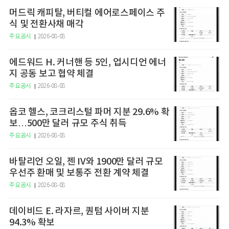
머드릭 캐피탈, 버티컬 에어로스페이스 주
식 및 전환사채 매각
주요공시
2026-08-08
에드워드 H. 커너핸 등 5인, 업시디언 에너
지 공동 보고 협약 체결
주요공시
2026-08-08
옵코 헬스, 코크리스털 파머 지분 29.6% 확
보…500만 달러 규모 주식 취득
주요공시
2026-08-08
바탈리언 오일, 젠 IV와 1900만 달러 규모
우선주 환매 및 보통주 전환 계약 체결
주요공시
2026-08-08
데이비드 E. 라자르, 퀀텀 사이버 지분
94.3% 확보