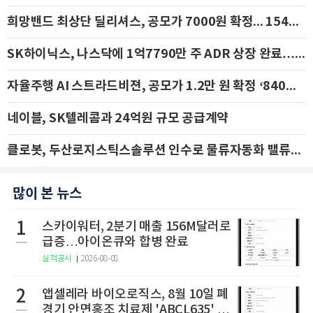
희망밴드 최상단 딜리셔스, 공모가 7000원 확정... 154억 규모 IPO 돌입
SK하이닉스, 나스닥에 1억7790만 주 ADR 상장 완료…29일 국내 추가 상장
자율주행 AI 스트라드비젼, 공모가 1.2만 원 확정 ‘840억 수혈’
네이블, SK텔레콤과 24억원 규모 공급계약
클로봇, 두산로지스틱스솔루션 인수로 물류자동화 밸류체인 확장 추진 - IBK투자증권
많이 본 뉴스
1
스카이워터, 2분기 매출 156M달러로
급증…아이온큐와 합병 완료
실적공시
2026-08-08
2
앱셀레라 바이오로직스, 8월 10일 폐
경기 안면홍조 치료제 'ABCL635' 임