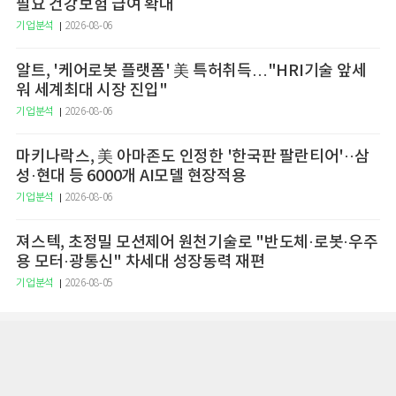
필요 건강보험 급여 확대
기업분석
2026-08-06
알트, '케어로봇 플랫폼' 美 특허취득…"HRI기술 앞세
워 세계최대 시장 진입"
기업분석
2026-08-06
마키나락스, 美 아마존도 인정한 '한국판 팔란티어'··삼
성·현대 등 6000개 AI모델 현장적용
기업분석
2026-08-06
져스텍, 초정밀 모션제어 원천기술로 "반도체·로봇·우주
용 모터·광통신" 차세대 성장동력 재편
기업분석
2026-08-05