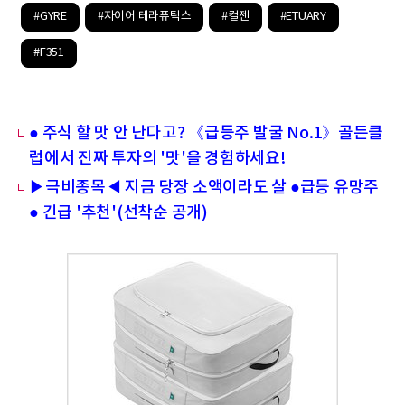
#GYRE
#자이어 테라퓨틱스
#컬젠
#ETUARY
#F351
● 주식 할 맛 안 난다고? 《급등주 발굴 No.1》골든클
럽에서 진짜 투자의 '맛'을 경험하세요!
▶극비종목◀ 지금 당장 소액이라도 살 ●급등 유망주
● 긴급 '추천'(선착순 공개)