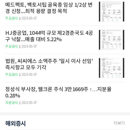
메드팩토, 백토서팁 골육종 임상 1/2상 변
경 신청...최적 용량 결정 목적
주요공시
2026-08-07
HJ중공업, 1044억 규모 제2경춘국도 4공
구 낙찰...매출 대비 5.22%
주요공시
2026-08-07
법원, 씨씨에스 소액주주 '일시 이사 선임'
즉시항고 모두 기각
주요공시
2026-08-07
정성식 부사장, 웰크론 주식 3만1669주 ↑…지분율
0.28%
지분공시
2026-08-07
해외증시
더보기