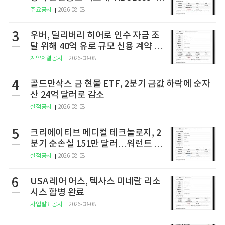
상 2상 결과 발표
주요공시
2026-08-08
3
우버, 딜리버리 히어로 인수 자금 조
달 위해 40억 유로 규모 신용 계약 체
결
계약체결공시
2026-08-08
4
골드만삭스 금 현물 ETF, 2분기 금값 하락에 순자
산 24억 달러로 감소
실적공시
2026-08-08
5
크리에이티브 메디컬 테크놀로지, 2
분기 순손실 151만 달러…워런트 행
사로 446만 달러 조달
실적공시
2026-08-08
6
USA 레어 어스, 텍사스 미네랄 리소
시스 합병 완료
사업발표공시
2026-08-08