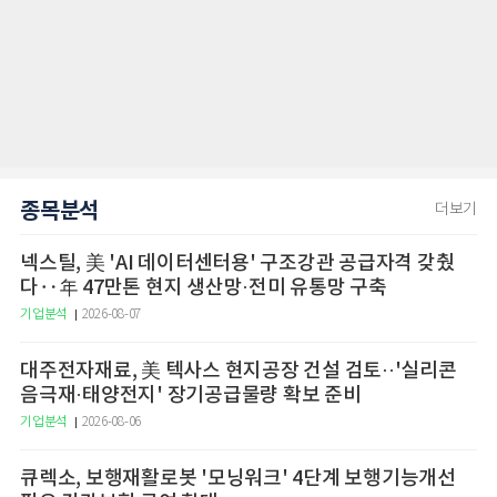
종목분석
더보기
넥스틸, 美 'AI 데이터센터용' 구조강관 공급자격 갖췄
다‥年 47만톤 현지 생산망·전미 유통망 구축
기업분석
2026-08-07
대주전자재료, 美 텍사스 현지공장 건설 검토··'실리콘
음극재·태양전지' 장기공급물량 확보 준비
기업분석
2026-08-06
큐렉소, 보행재활로봇 '모닝워크' 4단계 보행기능개선