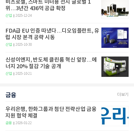
비츠로셀, 스마트 미터용 전지 글로벌 1
위…3년간 436억 공급 확정
산업
2025-12-24
FDA급 EU 인증 따냈다…디오임플란트, 유
럽 시장 본격 공략 시동
산업
2025-10-30
신성이엔지, 반도체 클린룸 혁신 앞장…에
너지 20% 절감 기술 공개
산업
2025-10-21
금융
더보기
우리은행, 한화그룹과 첨단 전략산업 금융
지원 협약 체결
금융
2026-01-22