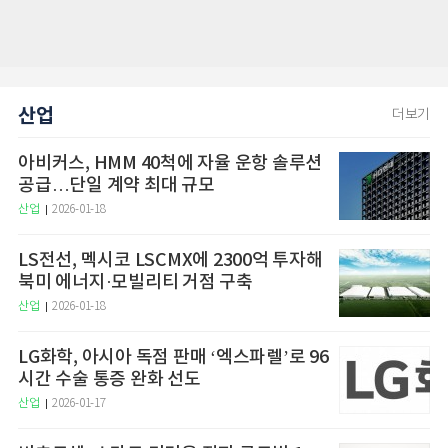
산업
더보기
아비커스, HMM 40척에 자율 운항 솔루션
공급…단일 계약 최대 규모
산업
2026-01-18
LS전선, 멕시코 LSCMX에 2300억 투자해
북미 에너지·모빌리티 거점 구축
산업
2026-01-18
LG화학, 아시아 독점 판매 ‘엑스파렐’로 96
시간 수술 통증 완화 선도
산업
2026-01-17