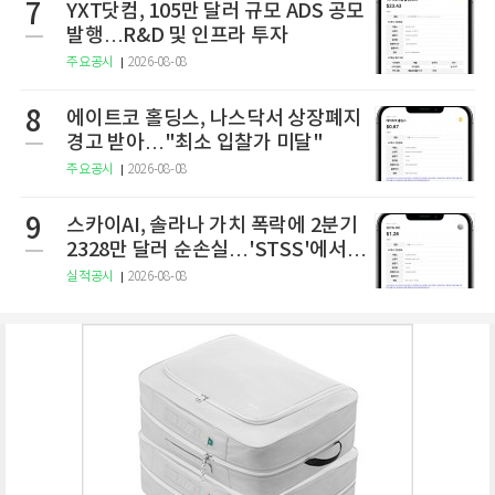
7
YXT닷컴, 105만 달러 규모 ADS 공모
발행…R&D 및 인프라 투자
주요공시
2026-08-08
8
에이트코 홀딩스, 나스닥서 상장폐지
경고 받아…"최소 입찰가 미달"
주요공시
2026-08-08
9
스카이AI, 솔라나 가치 폭락에 2분기
2328만 달러 순손실…'STSS'에서
사명·티커 변경 완료
실적공시
2026-08-08