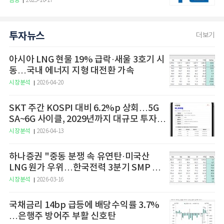
금융
2025-10-17
투자뉴스
더보기
아시아 LNG 현물 19% 급락·새울 3호기 시
동…국내 에너지 지형 대전환 가속
시장분석
2026-04-20
SKT 주간 KOSPI 대비 6.2%p 상회…5G
SA~6G 사이클, 2029년까지 대규모 투자
예고
시장분석
2026-04-13
하나증권 "중동 분쟁 속 유연탄·미국산
LNG 원가 우위…한국전력 3분기 SMP 상
승 전망"
시장분석
2026-03-16
국채금리 14bp 급등에 배당수익률 3.7%
…은행주 방어주 부활 신호탄