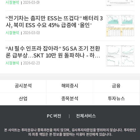
시장분석
2026-03-09
“전기차는 춥지만 ESS는 뜨겁다” 배터리 3
사, 북미 ESS 수요 45% 급증에 ‘올인’
시장분석
2026-03-03
“AI 필수 인프라 잡아라” 5G SA 조기 전환
론 급부상…SKT 10만 원 돌파하나 - 하나
증권
시장분석
2026-02-23
공시분석
해외증시
금융
산업
종목분석
투자뉴스
PC 버전
전체서비스
본 사이트는 투자권유나 종목추천을 하지 않으며, 유사투자자문업을 영위하지 않습니다. 투자판단
의 최종 책임은 본 정보를 열람하는 이용자 본인에게 있습니다.