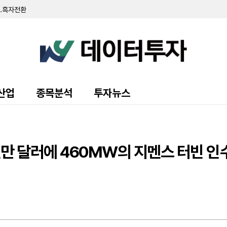
..흑자전환
기록…전년비 큰 폭 성장
년비 8%↓
가이던스 상향… 자사주 매입 한도 10억 달러로 확대
대 1345만 주 등록 공시
수주잔고 달성…적자 대폭 축소
 보통주 100만여 주 발행
 "3분기 중 추가 자금 조달 추진"
10만 달러... 전년비 141% 급증
산업
종목분석
투자뉴스
90만 달러…올해 연간 매출 전망치 하향 조정
러로 7% 증가…조정 EBITDA 5800만 달러 기록
한 '블루 아울 크레딧 SLF', 2분기 순투자소득 1586만 달러 기록
비 94%↓
 호실적…연간 전망치 상향
5천만 달러에 460MW의 지멘스 터빈 인
억 8100만 달러로 흑자 전환... 엠독스와 10년 IT 계약 체결
...전년비 16%↑