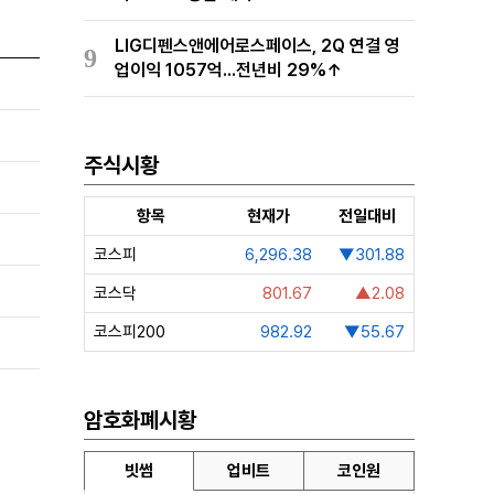
LIG디펜스앤에어로스페이스, 2Q 연결 영
9
업이익 1057억...전년비 29%↑
주식시황
항목
현재가
전일대비
코스피
6,296.38
▼301.88
코스닥
801.67
▲2.08
코스피200
982.92
▼55.67
암호화폐시황
빗썸
업비트
코인원