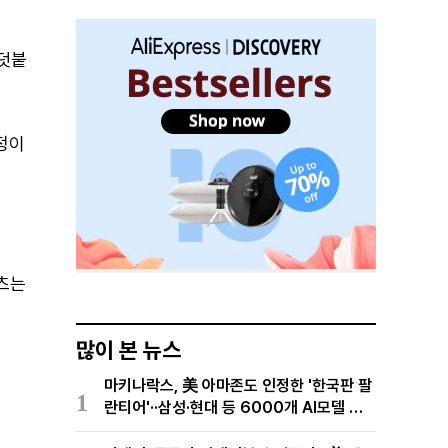
 덧붙
정이
텐츠는
많이 본 뉴스
마키나락스, 美 아마존도 인정한 '한국판 팔
1
란티어'··삼성·현대 등 6000개 AI모델 현
장적용