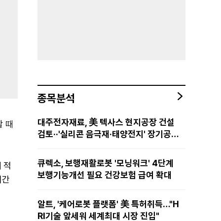
종목분석
대주전자재료, 美 텍사스 현지공장 건설
할 때
검토··'실리콘 음극재·태양전지' 장기공급
물량 확보 준비
큐렉소, 보행재활로봇 '모닝워크' 4단계
 적
보행기능개선 필요 건강보험 급여 확대
시간
알트, '케어로봇 플랫폼' 美 특허취득…"H
RI기술 앞세워 세계최대 시장 진입"