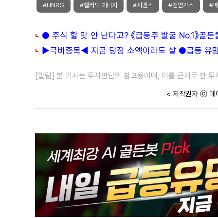
#HNRG
#핼러도 에너지
#지멘스
#천연가스
#
● 주식 할 맛 안 난다고? 《급등주 발굴 No.1》골
▶극비종목◀ 지금 당장 소액이라도 살 ●급등 유망주
[알림] 본 기사는 투자판단의 참고용이며, 이를 근거로 한 
< 저작권자 ⓒ 데