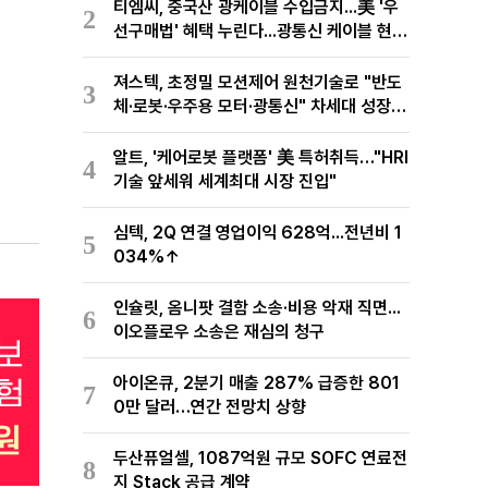
티엠씨, 중국산 광케이블 수입금지...美 '우
2
선구매법' 혜택 누린다...광통신 케이블 현지
생산
져스텍, 초정밀 모션제어 원천기술로 "반도
3
체·로봇·우주용 모터·광통신" 차세대 성장동
력 재편
알트, '케어로봇 플랫폼' 美 특허취득…"HRI
4
기술 앞세워 세계최대 시장 진입"
심텍, 2Q 연결 영업이익 628억...전년비 1
5
034%↑
인슐릿, 옴니팟 결함 소송·비용 악재 직면...
6
이오플로우 소송은 재심의 청구
아이온큐, 2분기 매출 287% 급증한 801
7
0만 달러…연간 전망치 상향
두산퓨얼셀, 1087억원 규모 SOFC 연료전
8
지 Stack 공급 계약