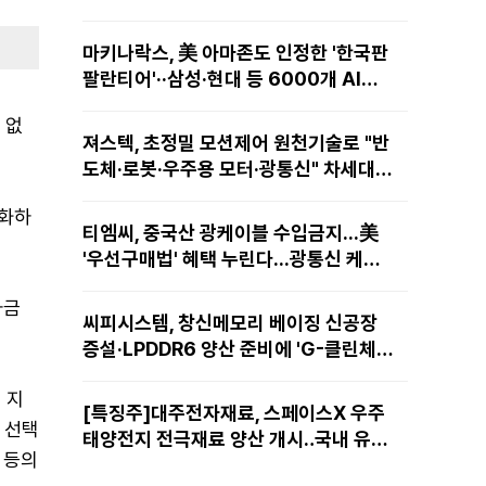
마키나락스, 美 아마존도 인정한 '한국판
팔란티어'··삼성·현대 등 6000개 AI모
델 현장적용
 없
져스텍, 초정밀 모션제어 원천기술로 "반
도체·로봇·우주용 모터·광통신" 차세대
성장동력 재편
강화하
티엠씨, 중국산 광케이블 수입금지...美
'우선구매법' 혜택 누린다...광통신 케이
블 현지 생산
자금
씨피시스템, 창신메모리 베이징 신공장
증설·LPDDR6 양산 준비에 'G-클린체
인' 공급 확대노린다
 지
[특징주]대주전자재료, 스페이스X 우주
는 선택
태양전지 전극재료 양산 개시‥국내 유일
 등의
공급 레코드에 14%↑