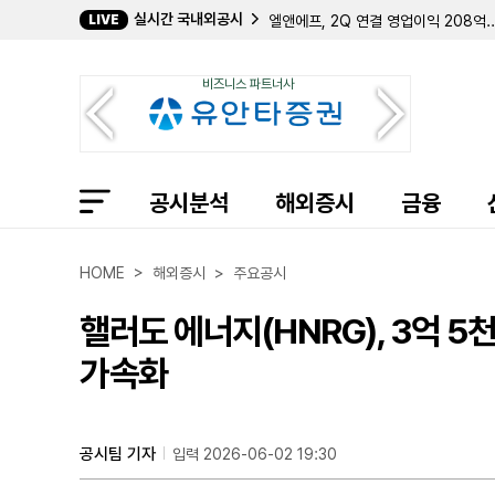
실시간 국내외공시
LIVE
엘앤에프, 2Q 연결 영업이익 208억.
매큐언, 2분기 순이익 960만 달러 
웹젠, 2Q 연결 영업이익 56억...전
비즈니스 파트너사
인컴퍼스 헬스, 2분기 호실적에 연간 
메이서리치, OP 유닛 상환용 보통주 최
레드와이어, 2분기 사상 최대 매출·
휠러 리얼 에스테이트, 우선주 교환으로
라이브와이어, 더스트 인수 조건 공개…
공시분석
엑셀러레이트 에너지, 2분기 순이익 50
해외증시
금융
캐리지 서비시스, 2분기 매출 1억 2
오라이언, 2분기 매출 5억 100만 달
블루 아울 테크놀로지 파이낸스 등이 출자
HOME > 해외증시 > 주요공시
이수앱지스, 2Q 영업이익 4억...전년
호스트 호텔스, 월드컵 특수에 2분기
핼러도 에너지(HNRG), 3억 
리버티 라틴 아메리카, 2분기 영업이익 1
레드캡투어, 2Q 연결 영업이익 157억
가속화
공시팀 기자
입력 2026-06-02 19:30