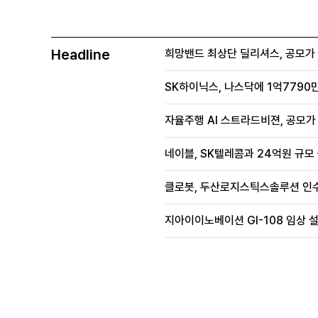
Headline
희망밴드 최상단 딜리셔스, 공모가 70
SK하이닉스, 나스닥에 1억7790만
자율주행 AI 스트라드비젼, 공모가 1
네이블, SK텔레콤과 24억원 규모
클로봇, 두산로지스틱스솔루션 인수
지아이이노베이션 GI-108 임상 설