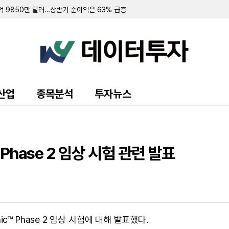
9억 9850만 달러…상반기 순이익은 63% 급증
억 달러…패션 플랫폼 '디팝' 인수 완료
익·순이익 흑자 전환…FDA 승인 성과 잇따라
 흑자 전환…AI 공동 과학자 '분센' 출시
 9100만 달러... 신장암 치료제 임상 협력 확대
 주당 13.44달러 기록…외부 관리 구조 전환 완료
3억 7400만 달러…2026년 가이던스 상향 조정
3억 1930만 달러 기록…전년비 4% 증가
달러…'VAX-31' 임상 3상 데이터 연내 발표 예정
산업
종목분석
투자뉴스
 급증…올해 연간 전망치 상향 조정
위 채권 발행…부채 상환 등에 사용
4억 6480만 달러 순손실 적자 전환
 합의 법원 구두 승인…보험사 전액 부담
 1억 7082만 달러… IPO 자금으로 주주 대출 전액 상환
™ Phase 2 임상 시험 관련 발표
사상 최대…연간 전망치 상향
monic™ Phase 2 임상 시험에 대해 발표했다.