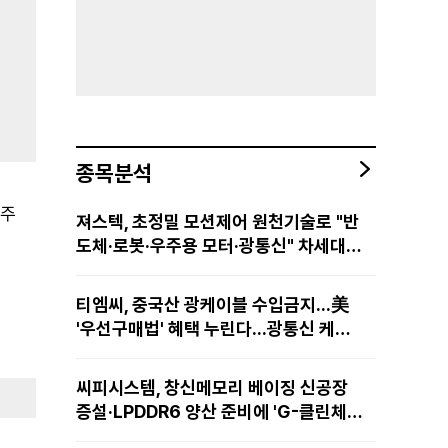
종목분석
 주
져스텍, 초정밀 모션제어 원천기술로 "반
도체·로봇·우주용 모터·광통신" 차세대
성장동력 재편
티엠씨, 중국산 광케이블 수입금지...美
'우선구매법' 혜택 누린다...광통신 케이
블 현지 생산
씨피시스템, 창신메모리 베이징 신공장
증설·LPDDR6 양산 준비에 'G-클린체
인' 공급 확대노린다