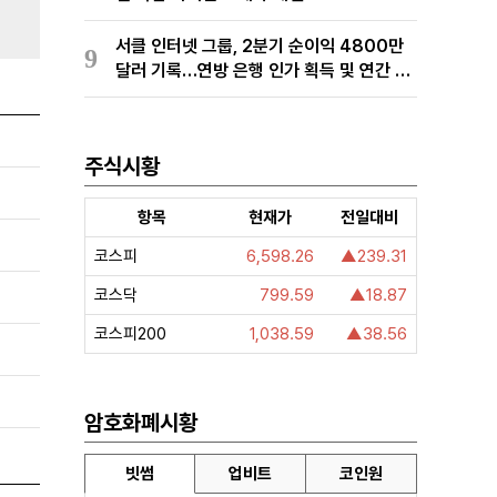
서클 인터넷 그룹, 2분기 순이익 4800만
9
달러 기록…연방 은행 인가 획득 및 연간 전
망치 상향
주식시황
항목
현재가
전일대비
코스피
6,598.26
▲239.31
코스닥
799.59
▲18.87
코스피200
1,038.59
▲38.56
암호화폐시황
빗썸
업비트
코인원