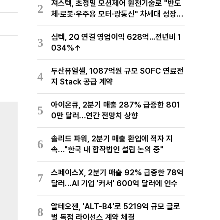
져스텍, 초정밀 모션제어 원천기술로 "반도
2
체·로봇·우주용 모터·광통신" 차세대 성장동
력 재편
심텍, 2Q 연결 영업이익 628억...전년비 1
3
034%↑
두산퓨얼셀, 1087억원 규모 SOFC 연료전
4
지 Stack 공급 계약
아이온큐, 2분기 매출 287% 급증한 801
5
0만 달러…연간 전망치 상향
솔리드 파워, 2분기 매출 환입에 적자 지
6
속…"한국 내 합작법인 설립 논의 중"
스페이스X, 2분기 매출 92% 급증한 78억
7
달러…AI 기업 '커서' 600억 달러에 인수
알테오젠, 'ALT-B4'로 5219억 규모 글로
8
벌 독점 라이선스 계약 체결