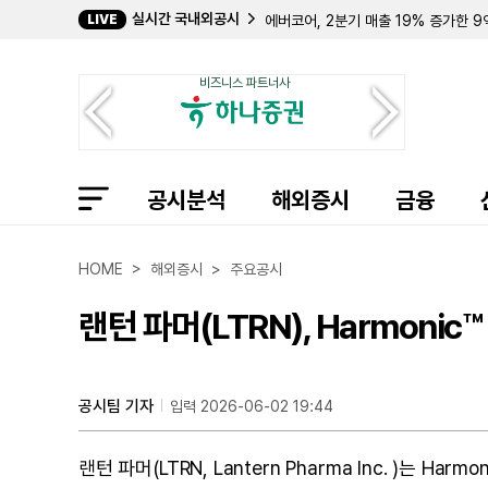
실시간 국내외공시
LIVE
에버코어, 2분기 매출 19% 증가한 
이베이, 2분기 매출 15% 성장한 31
오라슈어 테크놀로지스, 2분기 영업이
비즈니스 파트너사
슈로딩거, 2분기 순이익 600만 달러로
아쿠스 바이오사이언시스, 2분기 순손실
네오스텔라 캐피털, 2분기 순자산 가치
탈런 에너지, 2분기 조정 EBITDA 
바렛 비즈니스 서비시스, 2분기 매출 
공시분석
백사이트, 2분기 순손실 2억 8430만 
해외증시
금융
리얼티 인컴, 2분기 순이익 74.7%
콴타 서비시스, 20억 달러 규모 선순
켐퍼, 2분기 대규모 영업권 손상으로 
HOME > 해외증시 > 주요공시
포워드 에어, '옴니 인수' 주주 소송
HMH 홀딩, 2분기 매출 16% 감소한
랜턴 파머(LTRN), Harmonic
디지 인터내셔널, 3분기 매출·ARR 
공시팀 기자
입력 2026-06-02 19:44
랜턴 파머(LTRN, Lantern Pharma Inc. )는 Har