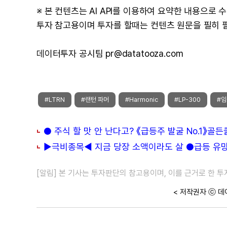
※ 본 컨텐츠는 AI API를 이용하여 요약한 내용으로
투자 참고용이며 투자를 할때는 컨텐츠 원문을 필히 
데이터투자 공시팀 pr@datatooza.com
#LTRN
#랜턴 파머
#Harmonic
#LP-300
#임
● 주식 할 맛 안 난다고? 《급등주 발굴 No.1》골
▶극비종목◀ 지금 당장 소액이라도 살 ●급등 유망주
[알림] 본 기사는 투자판단의 참고용이며, 이를 근거로 한 
< 저작권자 ⓒ 데