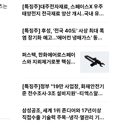
텐츠는
[특징주]대주전자재료, 스페이스X 우주
태양전지 전극재료 양산 개시‥국내 유일
공급 레코드에 14%↑
[특징주] 후성, '전국 40도' 사상 최대 폭
염 장기화 예고…'에어컨 냉매가스' 동난
다 11%
퍼스텍, 한화에어로스페이
스와 지뢰제거로봇 핵심
'다관절 매니퓰레이터 로
봇팔' 공급··EOD시장 선점
[특징주]정부 "19만 사업장, 화재안전기
준 전수조사·3조 설비지원'··티엑스알로
보, AI·로봇 대응책 마련에 14%↑
삼성공조, 세계 1위 존디어와 17년이상
직접수출 기술력 주목··냉각·열관리 기술
력 재평가