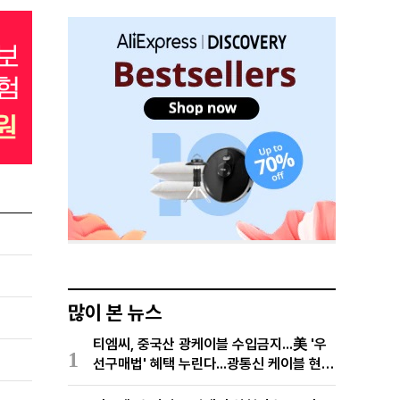
많이 본 뉴스
티엠씨, 중국산 광케이블 수입금지...美 '우
1
선구매법' 혜택 누린다...광통신 케이블 현지
생산