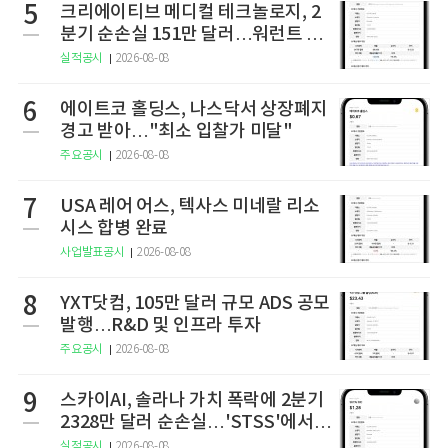
5
크리에이티브 메디컬 테크놀로지, 2
분기 순손실 151만 달러…워런트 행
사로 446만 달러 조달
실적공시
2026-08-08
6
에이트코 홀딩스, 나스닥서 상장폐지
경고 받아…"최소 입찰가 미달"
주요공시
2026-08-08
7
USA 레어 어스, 텍사스 미네랄 리소
시스 합병 완료
사업발표공시
2026-08-08
8
YXT닷컴, 105만 달러 규모 ADS 공모
발행…R&D 및 인프라 투자
주요공시
2026-08-08
9
스카이AI, 솔라나 가치 폭락에 2분기
2328만 달러 순손실…'STSS'에서
사명·티커 변경 완료
실적공시
2026-08-08