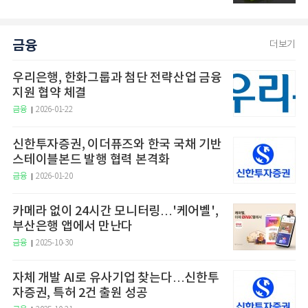
금융
더보기
우리은행, 한화그룹과 첨단 전략산업 금융
지원 협약 체결
금융
2026-01-22
신한투자증권, 이더퓨즈와 한국 국채 기반
스테이블본드 발행 협력 본격화
금융
2026-01-20
카메라 없이 24시간 모니터링…'케어벨',
부산은행 앱에서 만난다
금융
2025-10-30
자체 개발 AI로 유사기업 찾는다…신한투
자증권, 특허 2건 출원 성공