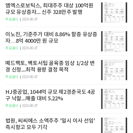
엠엑스로보틱스, 최대주주 대상 100억원
규모 유상증자... 신주 328만주 발행
주요공시
2026-08-07
이노진, 기준주가 대비 8.86% 할증 유상증
자…8억 4000만 원 규모
주요공시
2026-08-07
메드팩토, 백토서팁 골육종 임상 1/2상 변
경 신청...최적 용량 결정 목적
주요공시
2026-08-07
HJ중공업, 1044억 규모 제2경춘국도 4공
구 낙찰...매출 대비 5.22%
주요공시
2026-08-07
법원, 씨씨에스 소액주주 '일시 이사 선임'
즉시항고 모두 기각