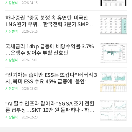
예고
시장분석
2026-04-13
하나증권 "중동 분쟁 속 유연탄·미국산
LNG 원가 우위…한국전력 3분기 SMP 상
승 전망"
시장분석
2026-03-16
국채금리 14bp 급등에 배당수익률 3.7%
…은행주 방어주 부활 신호탄
시장분석
2026-03-09
“전기차는 춥지만 ESS는 뜨겁다” 배터리 3
사, 북미 ESS 수요 45% 급증에 ‘올인’
시장분석
2026-03-03
“AI 필수 인프라 잡아라” 5G SA 조기 전환
론 급부상…SKT 10만 원 돌파하나 - 하나
증권
시장분석
2026-02-23