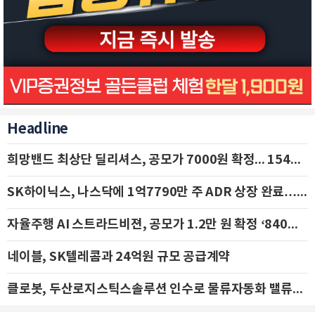
Headline
희망밴드 최상단 딜리셔스, 공모가 7000원 확정... 154억 규모 IPO 돌입
SK하이닉스, 나스닥에 1억7790만 주 ADR 상장 완료…29일 국내 추가 상장
자율주행 AI 스트라드비젼, 공모가 1.2만 원 확정 ‘840억 수혈’
네이블, SK텔레콤과 24억원 규모 공급계약
클로봇, 두산로지스틱스솔루션 인수로 물류자동화 밸류체인 확장 추진 - IBK투자증권