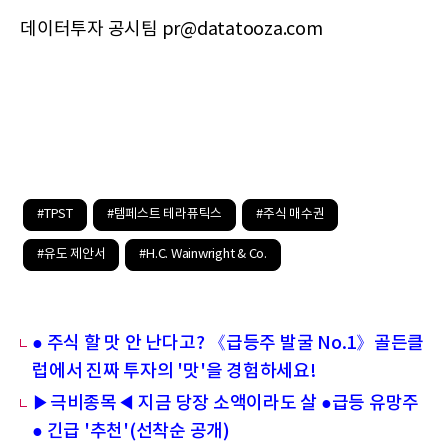
데이터투자 공시팀 pr@datatooza.com
#TPST
#템페스트 테라퓨틱스
#주식 매수권
#유도 제안서
#H.C. Wainwright & Co.
● 주식 할 맛 안 난다고? 《급등주 발굴 No.1》골든클
럽에서 진짜 투자의 '맛'을 경험하세요!
▶극비종목◀ 지금 당장 소액이라도 살 ●급등 유망주
● 긴급 '추천'(선착순 공개)