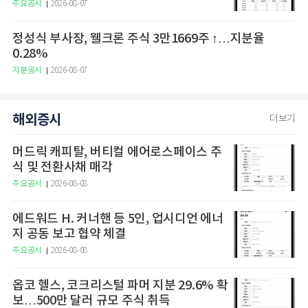
주요공시
2026-08-07
정성식 부사장, 웰크론 주식 3만1669주 ↑…지분율
0.28%
지분공시
2026-08-07
해외증시
더보기
머드릭 캐피탈, 버티컬 에어로스페이스 주
식 및 전환사채 매각
주요공시
2026-08-08
에드워드 H. 커너핸 등 5인, 업시디언 에너
지 공동 보고 협약 체결
주요공시
2026-08-08
옵코 헬스, 코크리스털 파머 지분 29.6% 확
보…500만 달러 규모 주식 취득