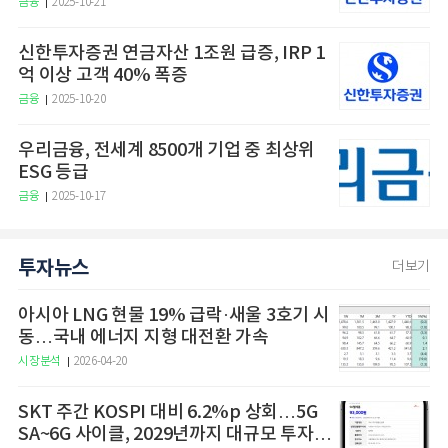
금융
2025-10-21
신한투자증권 연금자산 1조원 급증, IRP 1
억 이상 고객 40% 폭증
금융
2025-10-20
우리금융, 전세계 8500개 기업 중 최상위
ESG 등급
금융
2025-10-17
투자뉴스
더보기
아시아 LNG 현물 19% 급락·새울 3호기 시
동…국내 에너지 지형 대전환 가속
시장분석
2026-04-20
SKT 주간 KOSPI 대비 6.2%p 상회…5G
SA~6G 사이클, 2029년까지 대규모 투자