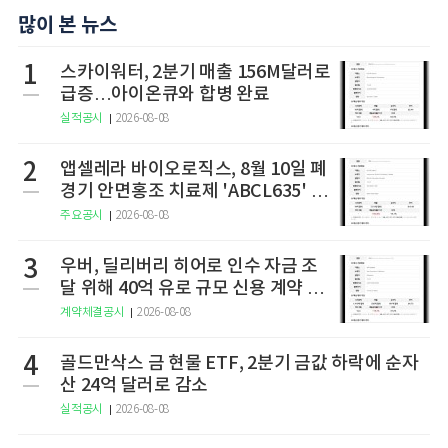
많이 본 뉴스
1
스카이워터, 2분기 매출 156M달러로
급증…아이온큐와 합병 완료
실적공시
2026-08-08
2
앱셀레라 바이오로직스, 8월 10일 폐
경기 안면홍조 치료제 'ABCL635' 임
상 2상 결과 발표
주요공시
2026-08-08
3
우버, 딜리버리 히어로 인수 자금 조
달 위해 40억 유로 규모 신용 계약 체
결
계약체결공시
2026-08-08
4
골드만삭스 금 현물 ETF, 2분기 금값 하락에 순자
산 24억 달러로 감소
실적공시
2026-08-08