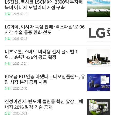
LS전선, 멕시코 LSCMX에 2300억 투자해
북미 에너지·모빌리티 거점 구축
산업
2026-01-18
LG화학, 아시아 독점 판매 ‘엑스파렐’로 96
시간 수술 통증 완화 선도
산업
2026-01-17
비츠로셀, 스마트 미터용 전지 글로벌 1
위…3년간 436억 공급 확정
산업
2025-12-24
FDA급 EU 인증 따냈다…디오임플란트, 유
럽 시장 본격 공략 시동
산업
2025-10-30
신성이엔지, 반도체 클린룸 혁신 앞장…에
너지 20% 절감 기술 공개
산업
2025-10-21