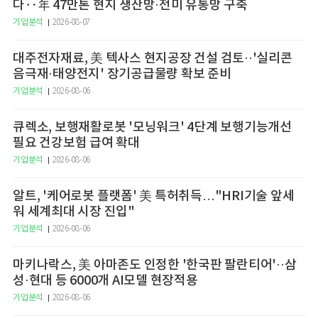
다‥年 47만톤 현지 생산망·전미 유통망 구축
기업분석
2026-08-07
대주전자재료, 美 텍사스 현지공장 건설 검토··'실리콘
음극재·태양전지' 장기공급물량 확보 준비
기업분석
2026-08-06
큐렉소, 보행재활로봇 '모닝워크' 4단계 보행기능개선
필요 건강보험 급여 확대
기업분석
2026-08-06
알트, '케어로봇 플랫폼' 美 특허취득…"HRI기술 앞세
워 세계최대 시장 진입"
기업분석
2026-08-06
마키나락스, 美 아마존도 인정한 '한국판 팔란티어'··삼
성·현대 등 6000개 AI모델 현장적용
기업분석
2026-08-06