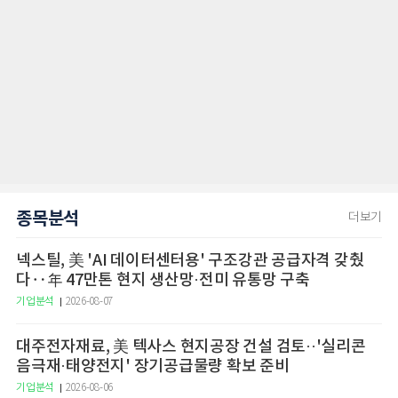
종목분석
더보기
넥스틸, 美 'AI 데이터센터용' 구조강관 공급자격 갖췄
다‥年 47만톤 현지 생산망·전미 유통망 구축
기업분석
2026-08-07
대주전자재료, 美 텍사스 현지공장 건설 검토··'실리콘
음극재·태양전지' 장기공급물량 확보 준비
기업분석
2026-08-06