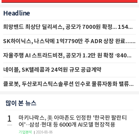
Headline
희망밴드 최상단 딜리셔스, 공모가 7000원 확정... 154억 규모 IPO 돌입
SK하이닉스, 나스닥에 1억7790만 주 ADR 상장 완료…29일 국내 추가 상장
자율주행 AI 스트라드비젼, 공모가 1.2만 원 확정 ‘840억 수혈’
네이블, SK텔레콤과 24억원 규모 공급계약
클로봇, 두산로지스틱스솔루션 인수로 물류자동화 밸류체인 확장 추진 - IBK투자증권
많이 본 뉴스
1
마키나락스, 美 아마존도 인정한 '한국판 팔란티
어'··삼성·현대 등 6000개 AI모델 현장적용
기업분석
2026-08-06