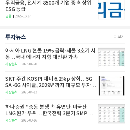
우리금융, 전세계 8500개 기업 중 최상위
ESG 등급
금융
2025-10-17
투자뉴스
더보기
아시아 LNG 현물 19% 급락·새울 3호기 시
동…국내 에너지 지형 대전환 가속
시장분석
2026-04-20
SKT 주간 KOSPI 대비 6.2%p 상회…5G
SA~6G 사이클, 2029년까지 대규모 투자
예고
시장분석
2026-04-13
하나증권 "중동 분쟁 속 유연탄·미국산
LNG 원가 우위…한국전력 3분기 SMP 상
승 전망"
시장분석
2026-03-16