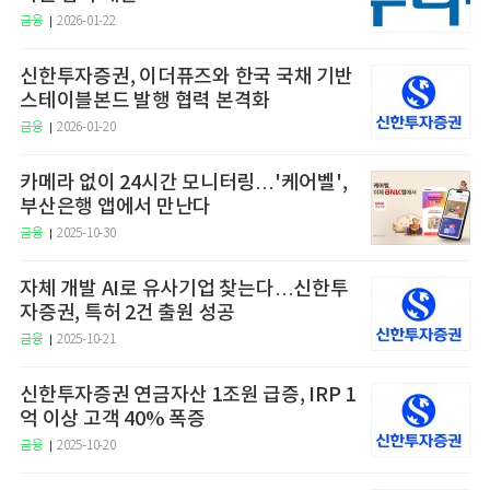
금융
2026-01-22
신한투자증권, 이더퓨즈와 한국 국채 기반
스테이블본드 발행 협력 본격화
금융
2026-01-20
카메라 없이 24시간 모니터링…'케어벨',
부산은행 앱에서 만난다
금융
2025-10-30
자체 개발 AI로 유사기업 찾는다…신한투
자증권, 특허 2건 출원 성공
금융
2025-10-21
신한투자증권 연금자산 1조원 급증, IRP 1
억 이상 고객 40% 폭증
금융
2025-10-20