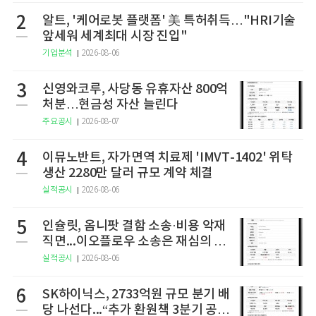
2
알트, '케어로봇 플랫폼' 美 특허취득…"HRI기술
앞세워 세계최대 시장 진입"
기업분석
2026-08-06
3
신영와코루, 사당동 유휴자산 800억
처분…현금성 자산 늘린다
주요공시
2026-08-07
4
이뮤노반트, 자가면역 치료제 'IMVT-1402' 위탁
생산 2280만 달러 규모 계약 체결
실적공시
2026-08-06
5
인슐릿, 옴니팟 결함 소송·비용 악재
직면...이오플로우 소송은 재심의 청
구
실적공시
2026-08-06
6
SK하이닉스, 2733억원 규모 분기 배
당 나선다...“추가 환원책 3분기 공