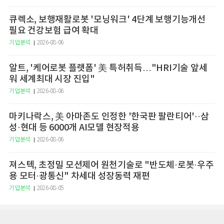
큐렉소, 보행재활로봇 '모닝워크' 4단계 보행기능개선
필요 건강보험 급여 확대
기업분석
2026-08-06
알트, '케어로봇 플랫폼' 美 특허취득…"HRI기술 앞세
워 세계최대 시장 진입"
기업분석
2026-08-06
마키나락스, 美 아마존도 인정한 '한국판 팔란티어'··삼
성·현대 등 6000개 AI모델 현장적용
기업분석
2026-08-06
져스텍, 초정밀 모션제어 원천기술로 "반도체·로봇·우주
용 모터·광통신" 차세대 성장동력 재편
기업분석
2026-08-05