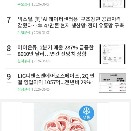
개”
주요공시
2026-08-07
7
넥스틸, 美 'AI 데이터센터용' 구조강관 공급자격
갖췄다‥年 47만톤 현지 생산망·전미 유통망 구축
기업분석
2026-08-07
8
아이온큐, 2분기 매출 287% 급증한
8010만 달러…연간 전망치 상향
실적공시
2026-08-06
9
LIG디펜스앤에어로스페이스, 2Q 연
결 영업이익 1057억...전년비 29%↑
잠정실적
2026-08-06