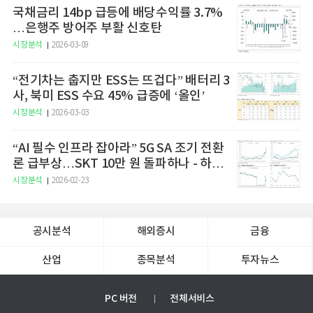
국채금리 14bp 급등에 배당수익률 3.7%
…은행주 방어주 부활 신호탄
시장분석
2026-03-09
“전기차는 춥지만 ESS는 뜨겁다” 배터리 3
사, 북미 ESS 수요 45% 급증에 ‘올인’
시장분석
2026-03-03
“AI 필수 인프라 잡아라” 5G SA 조기 전환
론 급부상…SKT 10만 원 돌파하나 - 하나
증권
시장분석
2026-02-23
공시분석
해외증시
금융
산업
종목분석
투자뉴스
PC 버전
전체서비스