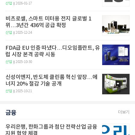
산업
2026-01-17
비츠로셀, 스마트 미터용 전지 글로벌 1
위…3년간 436억 공급 확정
산업
2025-12-24
FDA급 EU 인증 따냈다…디오임플란트, 유
럽 시장 본격 공략 시동
산업
2025-10-30
신성이엔지, 반도체 클린룸 혁신 앞장…에
너지 20% 절감 기술 공개
산업
2025-10-21
금융
더보기
우리은행, 한화그룹과 첨단 전략산업 금융
지원 협약 체결