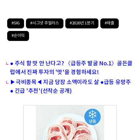
#SIG
#시그넷 주얼러스
#2026년 1분기
#매출
#순이익
● 주식 할 맛 안 난다고? 《급등주 발굴 No.1》골든클
럽에서 진짜 투자의 '맛'을 경험하세요!
▶극비종목◀ 지금 당장 소액이라도 살 ●급등 유망주
● 긴급 '추천'(선착순 공개)