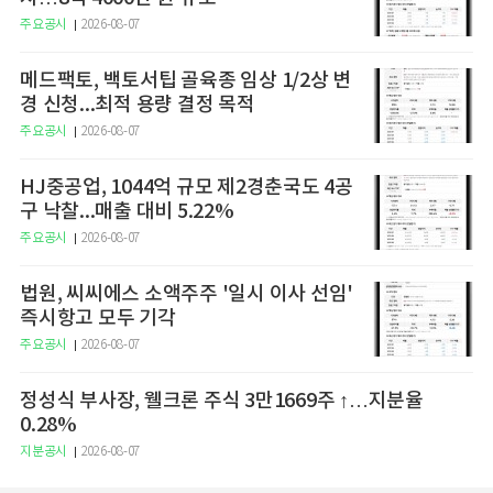
주요공시
2026-08-07
메드팩토, 백토서팁 골육종 임상 1/2상 변
경 신청...최적 용량 결정 목적
주요공시
2026-08-07
HJ중공업, 1044억 규모 제2경춘국도 4공
구 낙찰...매출 대비 5.22%
주요공시
2026-08-07
법원, 씨씨에스 소액주주 '일시 이사 선임'
즉시항고 모두 기각
주요공시
2026-08-07
정성식 부사장, 웰크론 주식 3만1669주 ↑…지분율
0.28%
지분공시
2026-08-07