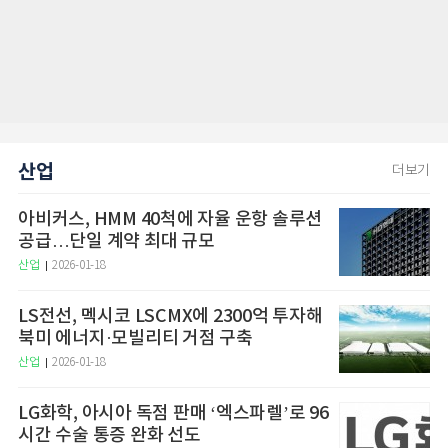
산업
더보기
아비커스, HMM 40척에 자율 운항 솔루션
공급…단일 계약 최대 규모
산업
2026-01-18
LS전선, 멕시코 LSCMX에 2300억 투자해
북미 에너지·모빌리티 거점 구축
산업
2026-01-18
LG화학, 아시아 독점 판매 ‘엑스파렐’로 96
시간 수술 통증 완화 선도