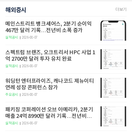
해외증시
더보기
메인스트리트 뱅크셰어스, 2분기 순이익
467만 달러 기록…전년비 소폭 증가
실적공시
2026-08-07
스펙트럼 브랜즈, 오크트리서 HPC 사업 1
억 2700만 달러 투자 유치 완료
실적공시
2026-08-07
워딩턴 엔터프라이즈, 캐나코드 제뉴이티
연례 성장 콘퍼런스 참가
주요공시
2026-08-07
패키징 코퍼레이션 오브 아메리카, 2분기
매출 24억 8990만 달러 기록…전년비
14.7% 증가
실적공시
2026-08-07