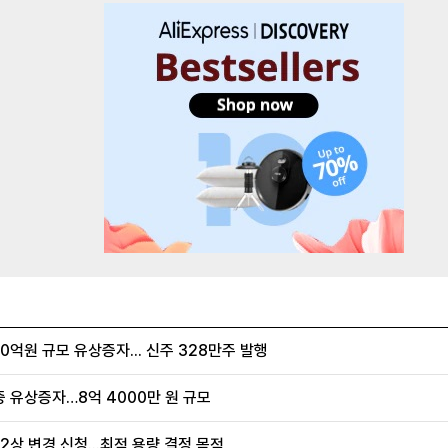
억원 규모 유상증자... 신주 328만주 발행
증 유상증자…8억 4000만 원 규모
2상 변경 신청...최적 용량 결정 목적