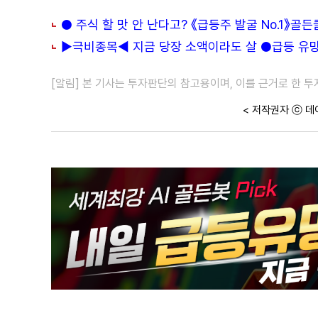
● 주식 할 맛 안 난다고? 《급등주 발굴 No.1》골
▶극비종목◀ 지금 당장 소액이라도 살 ●급등 유망주
[알림] 본 기사는 투자판단의 참고용이며, 이를 근거로 한 
< 저작권자 ⓒ 데