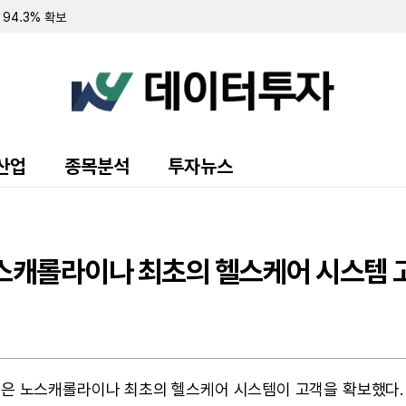
 94.3% 확보
 7.8% 확보
 순손실 151만 달러…워런트 행사로 446만 달러 조달
규모 주주 등록 및 매각 추진
랜드 매각 완료 후 '이페트로반' 중심 희귀질환 치료제 개발 집중
주식 8만 5000주 장내 매수…지분율 13.9%로 확대
 10.7%로 축소…최근 6일간 16만여 주 장내 매도
55만 달러…자금조달로 현금 2억 3210만 달러 확보
영해 2분기 순손실 1427만 달러 기록
산업
종목분석
투자뉴스
70만 달러 기록…가상자산 평가이익에 흑자 전환
 9371주 발행
만 달러 기록…전년비 24% 증가
출 채권 457만 달러로 감소…대출 조건 조정액은 412만 달러
만 달러 기록…가상자산 평가손실 영향
노스캐롤라이나 최초의 헬스케어 시스템 
소에도 매출총이익률 32.4%로 대폭 개선
 규모 선순위 전환사채 발행 완료
 주식 및 전환사채 매각
 Inc. )은 노스캐롤라이나 최초의 헬스케어 시스템이 고객을 확보했다.