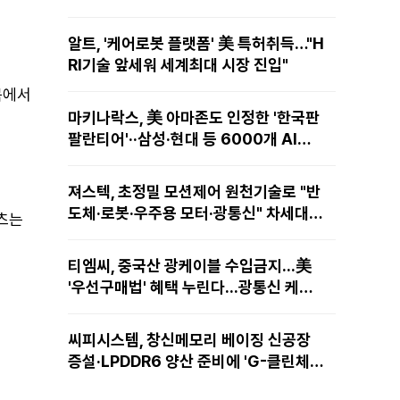
알트, '케어로봇 플랫폼' 美 특허취득…"H
RI기술 앞세워 세계최대 시장 진입"
목에서
마키나락스, 美 아마존도 인정한 '한국판
팔란티어'··삼성·현대 등 6000개 AI모
델 현장적용
져스텍, 초정밀 모션제어 원천기술로 "반
도체·로봇·우주용 모터·광통신" 차세대
텐츠는
성장동력 재편
티엠씨, 중국산 광케이블 수입금지...美
'우선구매법' 혜택 누린다...광통신 케이
블 현지 생산
씨피시스템, 창신메모리 베이징 신공장
증설·LPDDR6 양산 준비에 'G-클린체
인' 공급 확대노린다