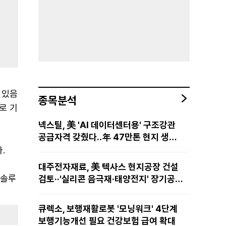
 있음
종목분석
로 기
넥스틸, 美 'AI 데이터센터용' 구조강관
공급자격 갖췄다‥年 47만톤 현지 생산
망·전미 유통망 구축
.
대주전자재료, 美 텍사스 현지공장 건설
 솔루
검토··'실리콘 음극재·태양전지' 장기공급
물량 확보 준비
큐렉소, 보행재활로봇 '모닝워크' 4단계
보행기능개선 필요 건강보험 급여 확대