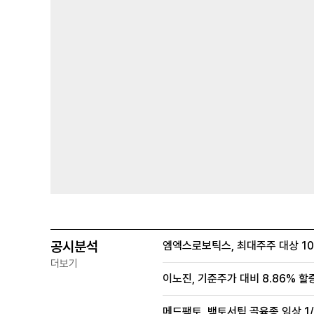
공시분석
엠엑스로보틱스, 최대주주 대상 100
더보기
이노진, 기준주가 대비 8.86% 할
메드팩토, 백토서팁 골육종 임상 1/