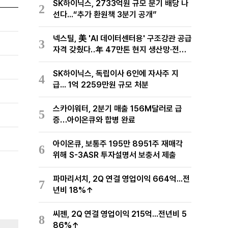
SK하이닉스, 2733억원 규모 분기 배당 나
2
선다...“추가 환원책 3분기 공개”
넥스틸, 美 'AI 데이터센터용' 구조강관 공급
3
자격 갖췄다‥年 47만톤 현지 생산망·전미
유통망 구축
SK하이닉스, 독립이사 6인에 자사주 지
4
급... 1억 2259만원 규모 처분
스카이워터, 2분기 매출 156M달러로 급
5
증…아이온큐와 합병 완료
아이온큐, 보통주 195만 8951주 재매각
6
위해 S-3ASR 투자설명서 보충서 제출
파마리서치, 2Q 연결 영업이익 664억...전
7
년비 18%↑
씨젠, 2Q 연결 영업이익 215억...전년비 5
8
86%↑