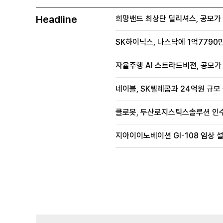
Headline
희망밴드 최상단 딜리셔스, 공모가 70
SK하이닉스, 나스닥에 1억7790만
자율주행 AI 스트라드비젼, 공모가 1
네이블, SK텔레콤과 24억원 규모
클로봇, 두산로지스틱스솔루션 인수
지아이이노베이션 GI-108 임상 설