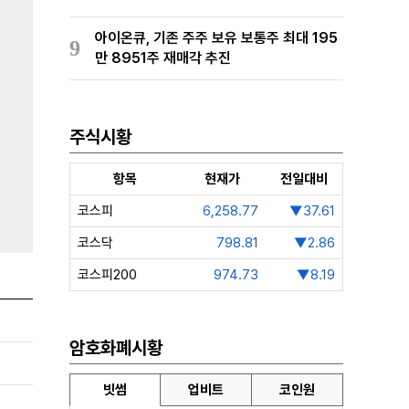
아이온큐, 기존 주주 보유 보통주 최대 195
9
만 8951주 재매각 추진
주식시황
항목
현재가
전일대비
코스피
6,258.77
▼37.61
코스닥
798.81
▼2.86
코스피200
974.73
▼8.19
암호화폐시황
빗썸
업비트
코인원