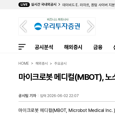
실시간 국내외공시
LIVE
데이비드 E. 라자르, 퀀텀 사이버 지분
캐로네이드 캐피탈, 칸나에 홀딩스 지분
크리에이티브 메디컬 테크놀로지, 2분기
비즈니스 파트너사
바이오스템 테크놀로지스, 357만 주 
컴벌랜드 파머슈티컬스, 아포텍스에 브
필립 프로스트 박사, 코크리스털 파머 
길데 헬스케어, 숄더 이노베이션스 지분
임믹스 바이오파머, 2분기 순손실 11
공시분석
자이어 테라퓨틱스, 컬젠 합병 소급 반
해외증시
금융
에이트코 홀딩스, 2분기 순이익 17
볼리션RX, 린드 글로벌에 보통주 77만
인디 세미컨덕터, 2분기 매출 6400
HOME > 해외증시 > 주요공시
퍼스트 노던 커뮤니티 뱅코프, 부실 대
샤프링크, 2분기 순손실 3억 9427
마이크로봇 메디컬(MBOT), 
엑스피언360, 2분기 매출 32% 감
인디 세미컨덕터, 1억 7050만 달러
머드릭 캐피탈, 버티컬 에어로스페이스
공시팀 기자
입력 2026-06-02 22:07
마이크로봇 메디컬(MBOT, Microbot Medical