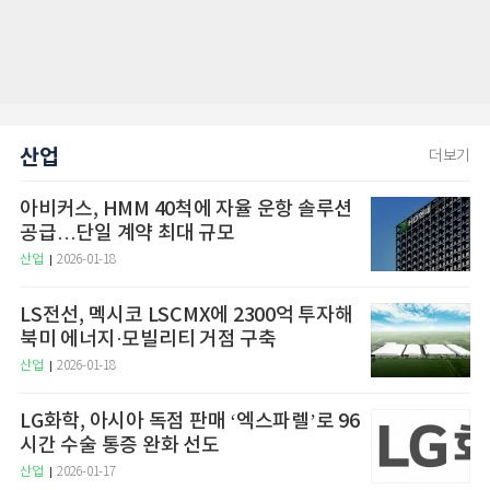
산업
더보기
아비커스, HMM 40척에 자율 운항 솔루션
공급…단일 계약 최대 규모
산업
2026-01-18
LS전선, 멕시코 LSCMX에 2300억 투자해
북미 에너지·모빌리티 거점 구축
산업
2026-01-18
LG화학, 아시아 독점 판매 ‘엑스파렐’로 96
시간 수술 통증 완화 선도
산업
2026-01-17