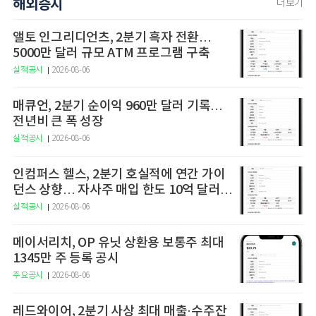
해외증시
더보기
앨토 인그리디언츠, 2분기 흑자 전환…
5000만 달러 규모 ATM 프로그램 구축
실적공시
2026-08-06
매큐언, 2분기 순이익 960만 달러 기록…
전년비 큰 폭 성장
실적공시
2026-08-06
인컴퍼스 헬스, 2분기 호실적에 연간 가이
던스 상향… 자사주 매입 한도 10억 달러로
확대
실적공시
2026-08-06
메이서리치, OP 유닛 상환용 보통주 최대
1345만 주 등록 공시
주요공시
2026-08-06
레드와이어, 2분기 사상 최대 매출·수주잔