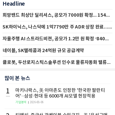
Headline
희망밴드 최상단 딜리셔스, 공모가 7000원 확정... 154억 규모 IPO 돌입
SK하이닉스, 나스닥에 1억7790만 주 ADR 상장 완료…29일 국내 추가 상장
자율주행 AI 스트라드비젼, 공모가 1.2만 원 확정 ‘840억 수혈’
네이블, SK텔레콤과 24억원 규모 공급계약
클로봇, 두산로지스틱스솔루션 인수로 물류자동화 밸류체인 확장 추진 - IBK투자증권
많이 본 뉴스
1
마키나락스, 美 아마존도 인정한 '한국판 팔란티
어'··삼성·현대 등 6000개 AI모델 현장적용
기업분석
2026-08-06