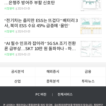
…은행주 방어주 부활 신호탄
시장분석
2026-03-09
“전기차는 춥지만 ESS는 뜨겁다” 배터리 3
사, 북미 ESS 수요 45% 급증에 ‘올인’
시장분석
2026-03-03
“AI 필수 인프라 잡아라” 5G SA 조기 전환
론 급부상…SKT 10만 원 돌파하나 - 하나
증권
시장분석
2026-02-23
공시분석
해외증시
금융
산업
종목분석
투자뉴스
PC 버전
전체서비스
본 사이트는 투자권유나 종목추천을 하지 않으며, 유사투자자문업을 영위하지 않습니다. 투자판단