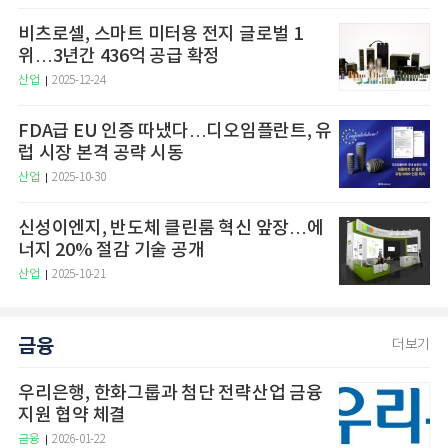
비츠로셀, 스마트 미터용 전지 글로벌 1
위…3년간 436억 공급 확정
산업
2025-12-24
FDA급 EU 인증 따냈다…디오임플란트, 유
럽 시장 본격 공략 시동
산업
2025-10-30
신성이엔지, 반도체 클린룸 혁신 앞장…에
너지 20% 절감 기술 공개
산업
2025-10-21
금융
더보기
우리은행, 한화그룹과 첨단 전략산업 금융
지원 협약 체결
금융
2026-01-22