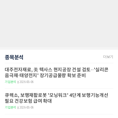
종목분석
더보기
대주전자재료, 美 텍사스 현지공장 건설 검토··'실리콘
음극재·태양전지' 장기공급물량 확보 준비
기업분석
2026-08-06
큐렉소, 보행재활로봇 '모닝워크' 4단계 보행기능개선
필요 건강보험 급여 확대
기업분석
2026-08-06