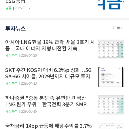
ESG 등급
금융
2025-10-17
투자뉴스
더보기
아시아 LNG 현물 19% 급락·새울 3호기 시
동…국내 에너지 지형 대전환 가속
시장분석
2026-04-20
SKT 주간 KOSPI 대비 6.2%p 상회…5G
SA~6G 사이클, 2029년까지 대규모 투자
예고
시장분석
2026-04-13
하나증권 "중동 분쟁 속 유연탄·미국산
LNG 원가 우위…한국전력 3분기 SMP 상
승 전망"
시장분석
2026-03-16
국채금리 14bp 급등에 배당수익률 3.7%