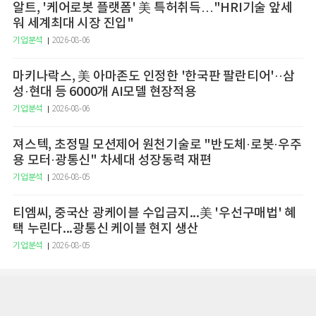
알트, '케어로봇 플랫폼' 美 특허취득…"HRI기술 앞세
워 세계최대 시장 진입"
기업분석
2026-08-06
마키나락스, 美 아마존도 인정한 '한국판 팔란티어'··삼
성·현대 등 6000개 AI모델 현장적용
기업분석
2026-08-06
져스텍, 초정밀 모션제어 원천기술로 "반도체·로봇·우주
용 모터·광통신" 차세대 성장동력 재편
기업분석
2026-08-05
티엠씨, 중국산 광케이블 수입금지...美 '우선구매법' 혜
택 누린다...광통신 케이블 현지 생산
기업분석
2026-08-05