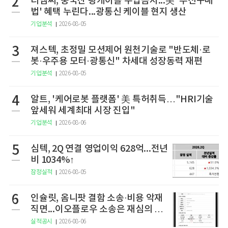
2
티엠씨, 중국산 광케이블 수입금지...美 '우선구매
법' 혜택 누린다...광통신 케이블 현지 생산
기업분석
2026-08-05
3
져스텍, 초정밀 모션제어 원천기술로 "반도체·로
봇·우주용 모터·광통신" 차세대 성장동력 재편
기업분석
2026-08-05
4
알트, '케어로봇 플랫폼' 美 특허취득…"HRI기술
앞세워 세계최대 시장 진입"
기업분석
2026-08-06
5
심텍, 2Q 연결 영업이익 628억...전년
비 1034%↑
잠정실적
2026-08-05
6
인슐릿, 옴니팟 결함 소송·비용 악재
직면...이오플로우 소송은 재심의 청
구
실적공시
2026-08-06