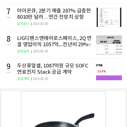
7
아이온큐, 2분기 매출 287% 급증한
8010만 달러…연간 전망치 상향
실적공시
2026-08-06
8
LIG디펜스앤에어로스페이스, 2Q 연
결 영업이익 1057억...전년비 29%↑
잠정실적
2026-08-06
9
두산퓨얼셀, 1087억원 규모 SOFC
연료전지 Stack 공급 계약
공급계약
2026-08-05