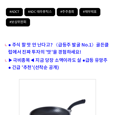
#ADCT
#ADC 테라퓨틱스
#주주총회
#재무제표
#보상위원회
● 주식 할 맛 안 난다고? 《급등주 발굴 No.1》골든클
럽에서 진짜 투자의 '맛'을 경험하세요!
▶극비종목◀ 지금 당장 소액이라도 살 ●급등 유망주
● 긴급 '추천'(선착순 공개)