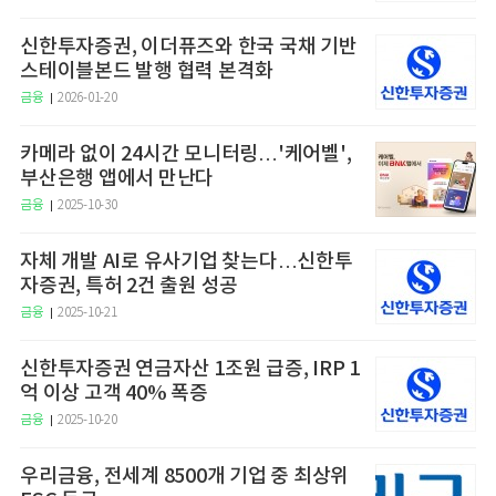
신한투자증권, 이더퓨즈와 한국 국채 기반
스테이블본드 발행 협력 본격화
금융
2026-01-20
카메라 없이 24시간 모니터링…'케어벨',
부산은행 앱에서 만난다
금융
2025-10-30
자체 개발 AI로 유사기업 찾는다…신한투
자증권, 특허 2건 출원 성공
금융
2025-10-21
신한투자증권 연금자산 1조원 급증, IRP 1
억 이상 고객 40% 폭증
금융
2025-10-20
우리금융, 전세계 8500개 기업 중 최상위