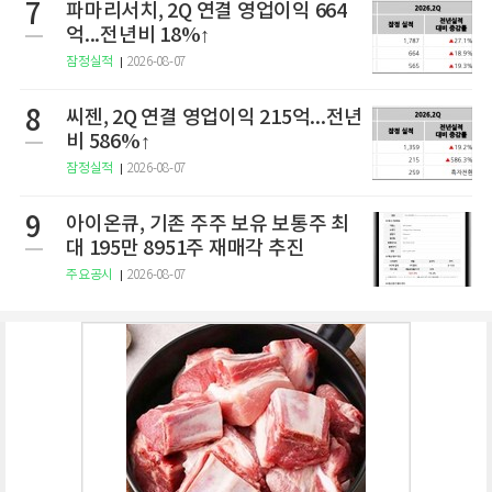
7
파마리서치, 2Q 연결 영업이익 664
억...전년비 18%↑
잠정실적
2026-08-07
8
씨젠, 2Q 연결 영업이익 215억...전년
비 586%↑
잠정실적
2026-08-07
9
아이온큐, 기존 주주 보유 보통주 최
대 195만 8951주 재매각 추진
주요공시
2026-08-07