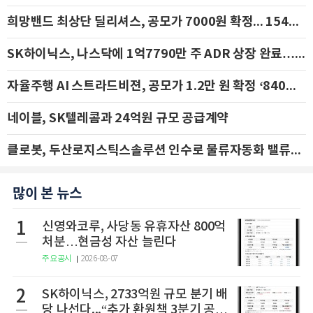
희망밴드 최상단 딜리셔스, 공모가 7000원 확정... 154억 규모 IPO 돌입
SK하이닉스, 나스닥에 1억7790만 주 ADR 상장 완료…29일 국내 추가 상장
자율주행 AI 스트라드비젼, 공모가 1.2만 원 확정 ‘840억 수혈’
네이블, SK텔레콤과 24억원 규모 공급계약
클로봇, 두산로지스틱스솔루션 인수로 물류자동화 밸류체인 확장 추진 - IBK투자증권
많이 본 뉴스
1
신영와코루, 사당동 유휴자산 800억
처분…현금성 자산 늘린다
주요공시
2026-08-07
2
SK하이닉스, 2733억원 규모 분기 배
당 나선다...“추가 환원책 3분기 공