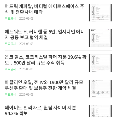
머드릭 캐피탈, 버티컬 에어로스페이스 주
식 및 전환사채 매각
주요공시
2026-08-08
에드워드 H. 커너핸 등 5인, 업시디언 에너
지 공동 보고 협약 체결
주요공시
2026-08-08
옵코 헬스, 코크리스털 파머 지분 29.6% 확
보…500만 달러 규모 주식 취득
주요공시
2026-08-08
바탈리언 오일, 젠 IV와 1900만 달러 규모
우선주 환매 및 보통주 전환 계약 체결
주요공시
2026-08-08
데이비드 E. 라자르, 퀀텀 사이버 지분
94.3% 확보