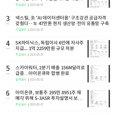
개”
주요공시
2026-08-07
3
넥스틸, 美 'AI 데이터센터용' 구조강관 공급자격
갖췄다‥年 47만톤 현지 생산망·전미 유통망 구축
기업분석
2026-08-07
4
SK하이닉스, 독립이사 6인에 자사주
지급... 1억 2259만원 규모 처분
주요공시
2026-08-07
5
스카이워터, 2분기 매출 156M달러로
급증…아이온큐와 합병 완료
실적공시
2026-08-08
6
아이온큐, 보통주 195만 8951주 재
매각 위해 S-3ASR 투자설명서 보충
서 제출
주요공시
2026-08-07