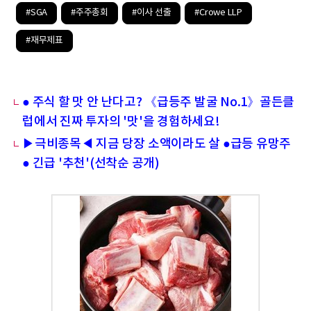
#SGA
#주주총회
#이사 선출
#Crowe LLP
#재무제표
● 주식 할 맛 안 난다고? 《급등주 발굴 No.1》골든클
럽에서 진짜 투자의 '맛'을 경험하세요!
▶극비종목◀ 지금 당장 소액이라도 살 ●급등 유망주
● 긴급 '추천'(선착순 공개)