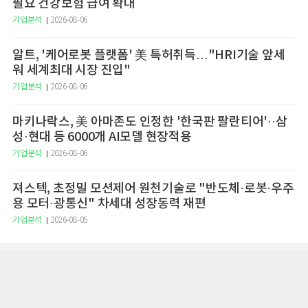
필요 건강보험 급여 확대
기업분석
2026-08-06
알트, '케어로봇 플랫폼' 美 특허취득…"HRI기술 앞세
워 세계최대 시장 진입"
기업분석
2026-08-06
마키나락스, 美 아마존도 인정한 '한국판 팔란티어'··삼
성·현대 등 6000개 AI모델 현장적용
기업분석
2026-08-06
져스텍, 초정밀 모션제어 원천기술로 "반도체·로봇·우주
용 모터·광통신" 차세대 성장동력 재편
기업분석
2026-08-05