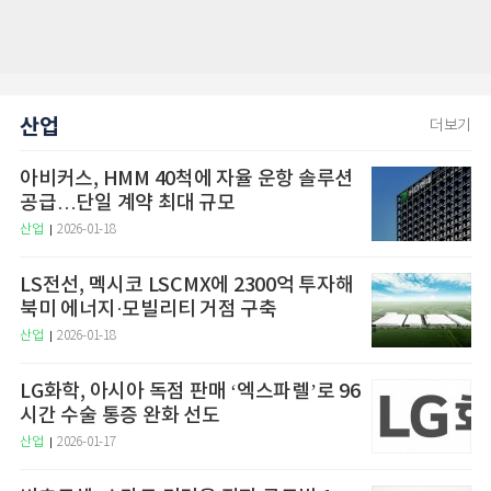
산업
더보기
아비커스, HMM 40척에 자율 운항 솔루션
공급…단일 계약 최대 규모
산업
2026-01-18
LS전선, 멕시코 LSCMX에 2300억 투자해
북미 에너지·모빌리티 거점 구축
산업
2026-01-18
LG화학, 아시아 독점 판매 ‘엑스파렐’로 96
시간 수술 통증 완화 선도
산업
2026-01-17