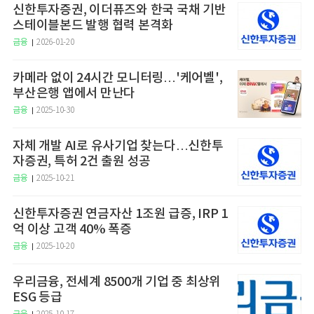
신한투자증권, 이더퓨즈와 한국 국채 기반
스테이블본드 발행 협력 본격화
금융
2026-01-20
카메라 없이 24시간 모니터링…'케어벨',
부산은행 앱에서 만난다
금융
2025-10-30
자체 개발 AI로 유사기업 찾는다…신한투
자증권, 특허 2건 출원 성공
금융
2025-10-21
신한투자증권 연금자산 1조원 급증, IRP 1
억 이상 고객 40% 폭증
금융
2025-10-20
우리금융, 전세계 8500개 기업 중 최상위
ESG 등급