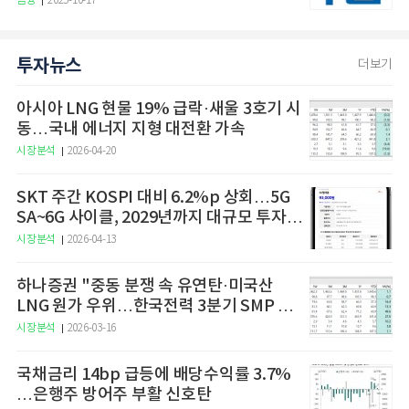
금융
2025-10-17
투자뉴스
더보기
아시아 LNG 현물 19% 급락·새울 3호기 시
동…국내 에너지 지형 대전환 가속
시장분석
2026-04-20
SKT 주간 KOSPI 대비 6.2%p 상회…5G
SA~6G 사이클, 2029년까지 대규모 투자
예고
시장분석
2026-04-13
하나증권 "중동 분쟁 속 유연탄·미국산
LNG 원가 우위…한국전력 3분기 SMP 상
승 전망"
시장분석
2026-03-16
국채금리 14bp 급등에 배당수익률 3.7%
…은행주 방어주 부활 신호탄