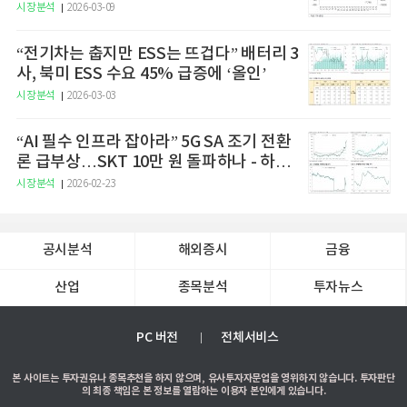
시장분석
2026-03-09
“전기차는 춥지만 ESS는 뜨겁다” 배터리 3
사, 북미 ESS 수요 45% 급증에 ‘올인’
시장분석
2026-03-03
“AI 필수 인프라 잡아라” 5G SA 조기 전환
론 급부상…SKT 10만 원 돌파하나 - 하나
증권
시장분석
2026-02-23
공시분석
해외증시
금융
산업
종목분석
투자뉴스
PC 버전
전체서비스
본 사이트는 투자권유나 종목추천을 하지 않으며, 유사투자자문업을 영위하지 않습니다. 투자판단
의 최종 책임은 본 정보를 열람하는 이용자 본인에게 있습니다.