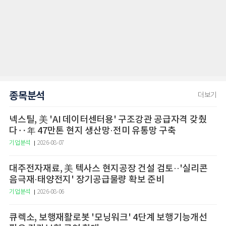
종목분석
더보기
넥스틸, 美 'AI 데이터센터용' 구조강관 공급자격 갖췄
다‥年 47만톤 현지 생산망·전미 유통망 구축
기업분석
2026-08-07
대주전자재료, 美 텍사스 현지공장 건설 검토··'실리콘
음극재·태양전지' 장기공급물량 확보 준비
기업분석
2026-08-06
큐렉소, 보행재활로봇 '모닝워크' 4단계 보행기능개선