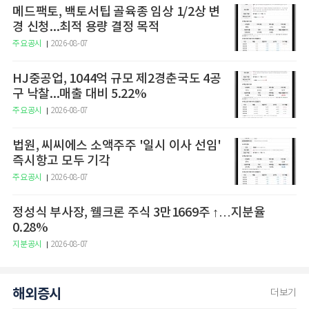
메드팩토, 백토서팁 골육종 임상 1/2상 변
경 신청...최적 용량 결정 목적
주요공시
2026-08-07
HJ중공업, 1044억 규모 제2경춘국도 4공
구 낙찰...매출 대비 5.22%
주요공시
2026-08-07
법원, 씨씨에스 소액주주 '일시 이사 선임'
즉시항고 모두 기각
주요공시
2026-08-07
정성식 부사장, 웰크론 주식 3만1669주 ↑…지분율
0.28%
지분공시
2026-08-07
해외증시
더보기