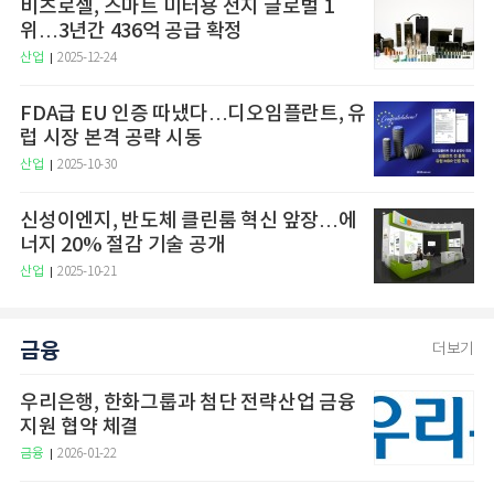
비츠로셀, 스마트 미터용 전지 글로벌 1
위…3년간 436억 공급 확정
산업
2025-12-24
FDA급 EU 인증 따냈다…디오임플란트, 유
럽 시장 본격 공략 시동
산업
2025-10-30
신성이엔지, 반도체 클린룸 혁신 앞장…에
너지 20% 절감 기술 공개
산업
2025-10-21
금융
더보기
우리은행, 한화그룹과 첨단 전략산업 금융
지원 협약 체결
금융
2026-01-22