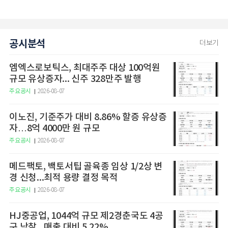
공시분석
더보기
엠엑스로보틱스, 최대주주 대상 100억원
규모 유상증자... 신주 328만주 발행
주요공시
2026-08-07
이노진, 기준주가 대비 8.86% 할증 유상증
자…8억 4000만 원 규모
주요공시
2026-08-07
메드팩토, 백토서팁 골육종 임상 1/2상 변
경 신청...최적 용량 결정 목적
주요공시
2026-08-07
HJ중공업, 1044억 규모 제2경춘국도 4공
구 낙찰...매출 대비 5.22%