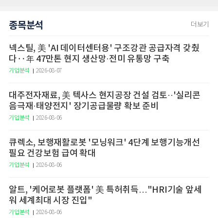
종목분석
더보기
넥스틸, 美 'AI 데이터센터용' 구조강관 공급자격 갖췄
다‥年 47만톤 현지 생산망·전미 유통망 구축
기업분석
2026-08-07
대주전자재료, 美 텍사스 현지공장 건설 검토··'실리콘
음극재·태양전지' 장기공급물량 확보 준비
기업분석
2026-08-06
큐렉소, 보행재활로봇 '모닝워크' 4단계 보행기능개선
필요 건강보험 급여 확대
기업분석
2026-08-06
알트, '케어로봇 플랫폼' 美 특허취득…"HRI기술 앞세
워 세계최대 시장 진입"
기업분석
2026-08-06