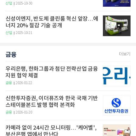
산업
2025-10-30
신성이엔지, 반도체 클린룸 혁신 앞장…에
너지 20% 절감 기술 공개
산업
2025-10-21
금융
더보기
우리은행, 한화그룹과 첨단 전략산업 금융
지원 협약 체결
금융
2026-01-22
신한투자증권, 이더퓨즈와 한국 국채 기반
스테이블본드 발행 협력 본격화
금융
2026-01-20
카메라 없이 24시간 모니터링…'케어벨',
부산은행 앱에서 만난다