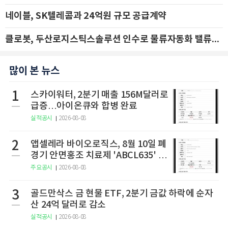
네이블, SK텔레콤과 24억원 규모 공급계약
클로봇, 두산로지스틱스솔루션 인수로 물류자동화 밸류체인 확장 추진 - IBK투자증권
많이 본 뉴스
1
스카이워터, 2분기 매출 156M달러로
급증…아이온큐와 합병 완료
실적공시
2026-08-08
2
앱셀레라 바이오로직스, 8월 10일 폐
경기 안면홍조 치료제 'ABCL635' 임
상 2상 결과 발표
주요공시
2026-08-08
3
골드만삭스 금 현물 ETF, 2분기 금값 하락에 순자
산 24억 달러로 감소
실적공시
2026-08-08