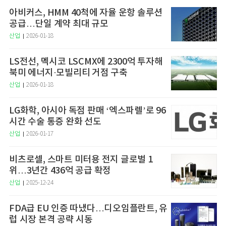
아비커스, HMM 40척에 자율 운항 솔루션
공급…단일 계약 최대 규모
산업
2026-01-18
LS전선, 멕시코 LSCMX에 2300억 투자해
북미 에너지·모빌리티 거점 구축
산업
2026-01-18
LG화학, 아시아 독점 판매 ‘엑스파렐’로 96
시간 수술 통증 완화 선도
산업
2026-01-17
비츠로셀, 스마트 미터용 전지 글로벌 1
위…3년간 436억 공급 확정
산업
2025-12-24
FDA급 EU 인증 따냈다…디오임플란트, 유
럽 시장 본격 공략 시동