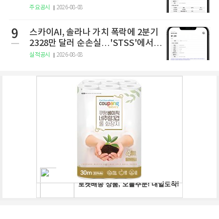
주요공시
2026-08-08
9
스카이AI, 솔라나 가치 폭락에 2분기
2328만 달러 순손실…'STSS'에서
사명·티커 변경 완료
실적공시
2026-08-08