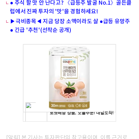
● 주식 할 맛 안 난다고? 《급등주 발굴 No.1》골든클
럽에서 진짜 투자의 '맛'을 경험하세요!
▶극비종목◀ 지금 당장 소액이라도 살 ●급등 유망주
● 긴급 '추천'(선착순 공개)
[알림] 본 기사는 투자판단의 참고용이며, 이를 근거로