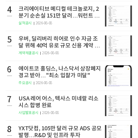
4
크리에이티브 메디컬 테크놀로지, 2
분기 순손실 151만 달러…워런트 행
사로 446만 달러 조달
실적공시
2026-08-08
5
우버, 딜리버리 히어로 인수 자금 조
달 위해 40억 유로 규모 신용 계약 체
결
계약체결공시
2026-08-08
6
에이트코 홀딩스, 나스닥서 상장폐지
경고 받아…"최소 입찰가 미달"
주요공시
2026-08-08
7
USA 레어 어스, 텍사스 미네랄 리소
시스 합병 완료
사업발표공시
2026-08-08
8
YXT닷컴, 105만 달러 규모 ADS 공모
발행…R&D 및 인프라 투자