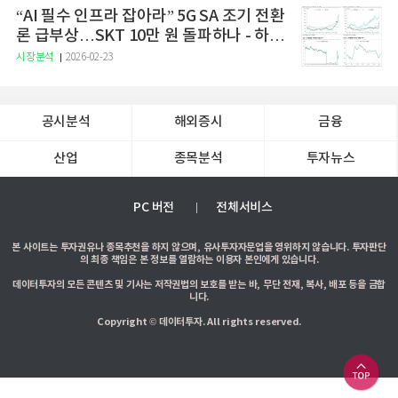
“AI 필수 인프라 잡아라” 5G SA 조기 전환
론 급부상…SKT 10만 원 돌파하나 - 하나
증권
시장분석
2026-02-23
공시분석
해외증시
금융
산업
종목분석
투자뉴스
PC 버전
전체서비스
본 사이트는 투자권유나 종목추천을 하지 않으며, 유사투자자문업을 영위하지 않습니다. 투자판단
의 최종 책임은 본 정보를 열람하는 이용자 본인에게 있습니다.
데이터투자의 모든 콘텐츠 및 기사는 저작권법의 보호를 받는 바, 무단 전재, 복사, 배포 등을 금합
니다.
Copyright © 데이터투자. All rights reserved.