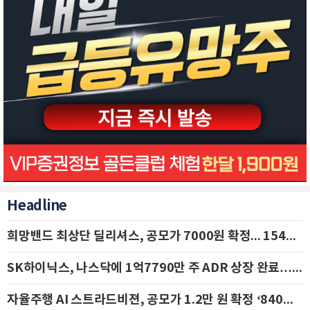
Headline
희망밴드 최상단 딜리셔스, 공모가 7000원 확정... 154억 규모 IPO 돌입
SK하이닉스, 나스닥에 1억7790만 주 ADR 상장 완료…29일 국내 추가 상장
자율주행 AI 스트라드비젼, 공모가 1.2만 원 확정 ‘840억 수혈’