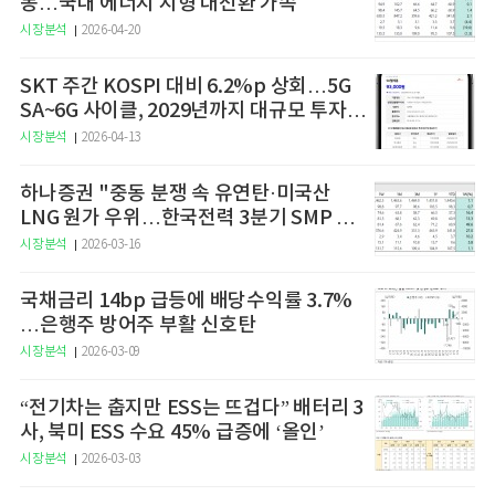
동…국내 에너지 지형 대전환 가속
시장분석
2026-04-20
SKT 주간 KOSPI 대비 6.2%p 상회…5G
SA~6G 사이클, 2029년까지 대규모 투자
예고
시장분석
2026-04-13
하나증권 "중동 분쟁 속 유연탄·미국산
LNG 원가 우위…한국전력 3분기 SMP 상
승 전망"
시장분석
2026-03-16
국채금리 14bp 급등에 배당수익률 3.7%
…은행주 방어주 부활 신호탄
시장분석
2026-03-09
“전기차는 춥지만 ESS는 뜨겁다” 배터리 3
사, 북미 ESS 수요 45% 급증에 ‘올인’
시장분석
2026-03-03