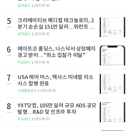
실적공시
2026-08-08
5
크리에이티브 메디컬 테크놀로지, 2
분기 순손실 151만 달러…워런트 행
사로 446만 달러 조달
실적공시
2026-08-08
6
에이트코 홀딩스, 나스닥서 상장폐지
경고 받아…"최소 입찰가 미달"
주요공시
2026-08-08
7
USA 레어 어스, 텍사스 미네랄 리소
시스 합병 완료
사업발표공시
2026-08-08
8
YXT닷컴, 105만 달러 규모 ADS 공모
발행…R&D 및 인프라 투자
주요공시
2026-08-08