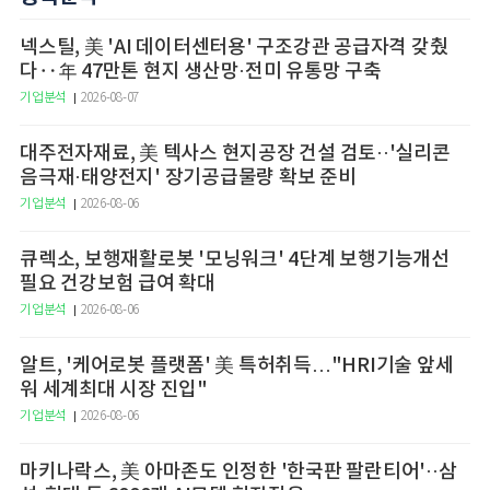
넥스틸, 美 'AI 데이터센터용' 구조강관 공급자격 갖췄
다‥年 47만톤 현지 생산망·전미 유통망 구축
기업분석
2026-08-07
대주전자재료, 美 텍사스 현지공장 건설 검토··'실리콘
음극재·태양전지' 장기공급물량 확보 준비
기업분석
2026-08-06
큐렉소, 보행재활로봇 '모닝워크' 4단계 보행기능개선
필요 건강보험 급여 확대
기업분석
2026-08-06
알트, '케어로봇 플랫폼' 美 특허취득…"HRI기술 앞세
워 세계최대 시장 진입"
기업분석
2026-08-06
마키나락스, 美 아마존도 인정한 '한국판 팔란티어'··삼