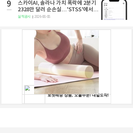
9
스카이AI, 솔라나 가치 폭락에 2분기
2328만 달러 순손실…'STSS'에서
사명·티커 변경 완료
실적공시
2026-08-08