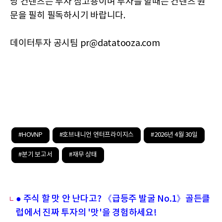
당 컨텐츠는 투자 참고용이며 투자를 할때는 컨텐츠 원
문을 필히 필독하시기 바랍니다.
데이터투자 공시팀 pr@datatooza.com
#HOVNP
#호브내니언 엔터프라이지스
#2026년 4월 30일
#분기 보고서
#재무 상태
● 주식 할 맛 안 난다고? 《급등주 발굴 No.1》골든클
럽에서 진짜 투자의 '맛'을 경험하세요!