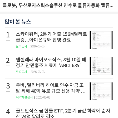
클로봇, 두산로지스틱스솔루션 인수로 물류자동화 밸류체인 확장 추진 - IBK투자증권
많이 본 뉴스
1
스카이워터, 2분기 매출 156M달러로
급증…아이온큐와 합병 완료
실적공시
2026-08-08
2
앱셀레라 바이오로직스, 8월 10일 폐
경기 안면홍조 치료제 'ABCL635' 임
상 2상 결과 발표
주요공시
2026-08-08
3
우버, 딜리버리 히어로 인수 자금 조
달 위해 40억 유로 규모 신용 계약 체
결
계약체결공시
2026-08-08
4
골드만삭스 금 현물 ETF, 2분기 금값 하락에 순자
산 24억 달러로 감소