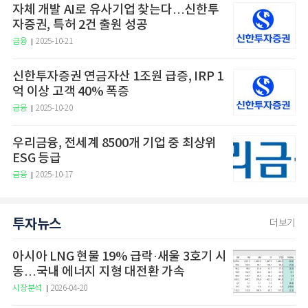
자체 개발 AI로 유사기업 찾는다…신한투
자증권, 특허 2건 출원 성공
금융
2025-10-21
신한투자증권 연금자산 1조원 급증, IRP 1
억 이상 고객 40% 폭증
금융
2025-10-20
우리금융, 전세계 8500개 기업 중 최상위
ESG 등급
금융
2025-10-17
투자뉴스
더보기
아시아 LNG 현물 19% 급락·새울 3호기 시
동…국내 에너지 지형 대전환 가속
시장분석
2026-04-20