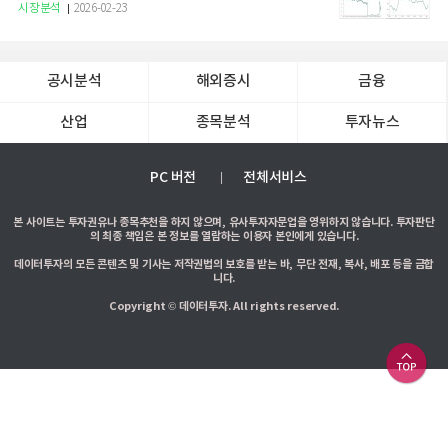
증권
시장분석
2026-02-23
공시분석
해외증시
금융
산업
종목분석
투자뉴스
PC 버전
전체서비스
본 사이트는 투자권유나 종목추천을 하지 않으며, 유사투자자문업을 영위하지 않습니다. 투자판단
의 최종 책임은 본 정보를 열람하는 이용자 본인에게 있습니다.
데이터투자의 모든 콘텐츠 및 기사는 저작권법의 보호를 받는 바, 무단 전재, 복사, 배포 등을 금합
니다.
Copyright © 데이터투자. All rights reserved.