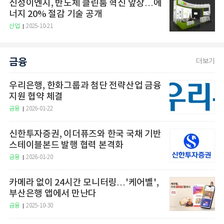
신성이엔지, 반도체 클린룸 혁신 앞장…에
너지 20% 절감 기술 공개
산업
2025-10-21
금융
더보기
우리은행, 한화그룹과 첨단 전략산업 금융
지원 협약 체결
금융
2026-01-22
신한투자증권, 이더퓨즈와 한국 국채 기반
스테이블본드 발행 협력 본격화
금융
2026-01-20
카메라 없이 24시간 모니터링…'케어벨',
부산은행 앱에서 만난다
금융
2025-10-30