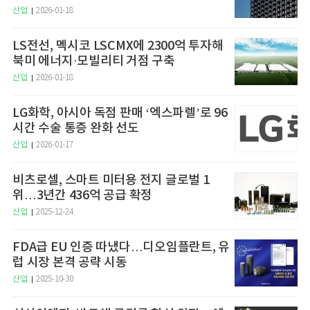
산업
2026-01-18
LS전선, 멕시코 LSCMX에 2300억 투자해
북미 에너지·모빌리티 거점 구축
산업
2026-01-18
LG화학, 아시아 독점 판매 ‘엑스파렐’로 96
시간 수술 통증 완화 선도
산업
2026-01-17
비츠로셀, 스마트 미터용 전지 글로벌 1
위…3년간 436억 공급 확정
산업
2025-12-24
FDA급 EU 인증 따냈다…디오임플란트, 유
럽 시장 본격 공략 시동
산업
2025-10-30