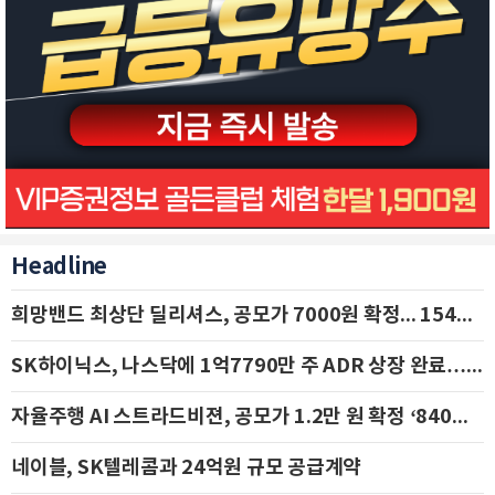
Headline
희망밴드 최상단 딜리셔스, 공모가 7000원 확정... 154억 규모 IPO 돌입
SK하이닉스, 나스닥에 1억7790만 주 ADR 상장 완료…29일 국내 추가 상장
자율주행 AI 스트라드비젼, 공모가 1.2만 원 확정 ‘840억 수혈’
네이블, SK텔레콤과 24억원 규모 공급계약