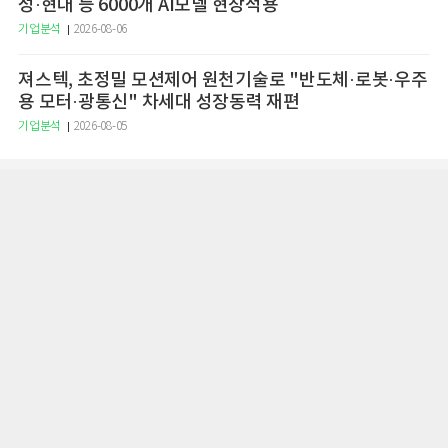
성·현대 등 6000개 AI모델 현장적용
기업분석
2026-08-06
져스텍, 초정밀 모션제어 원천기술로 "반도체·로봇·우주
용 모터·광통신" 차세대 성장동력 재편
기업분석
2026-08-05