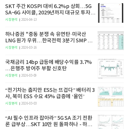
SKT 주간 KOSPI 대비 6.2%p 상회…5G
SA~6G 사이클, 2029년까지 대규모 투자
예고
시장분석
2026-04-13
하나증권 "중동 분쟁 속 유연탄·미국산
LNG 원가 우위…한국전력 3분기 SMP 상
승 전망"
시장분석
2026-03-16
국채금리 14bp 급등에 배당수익률 3.7%
…은행주 방어주 부활 신호탄
시장분석
2026-03-09
“전기차는 춥지만 ESS는 뜨겁다” 배터리 3
사, 북미 ESS 수요 45% 급증에 ‘올인’
시장분석
2026-03-03
“AI 필수 인프라 잡아라” 5G SA 조기 전환
론 급부상…SKT 10만 원 돌파하나 - 하나