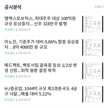
공시분석
더보기
엠엑스로보틱스, 최대주주 대상 100억원
규모 유상증자... 신주 328만주 발행
주요공시
2026-08-07
이노진, 기준주가 대비 8.86% 할증 유상증
자…8억 4000만 원 규모
주요공시
2026-08-07
메드팩토, 백토서팁 골육종 임상 1/2상 변
경 신청...최적 용량 결정 목적
주요공시
2026-08-07
HJ중공업, 1044억 규모 제2경춘국도 4공
구 낙찰...매출 대비 5.22%
주요공시
2026-08-07