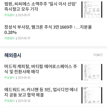
법원, 씨씨에스 소액주주 '일시 이사 선임'
즉시항고 모두 기각
주요공시
2026-08-07
정성식 부사장, 웰크론 주식 3만1669주 ↑…지분율
0.28%
지분공시
2026-08-07
해외증시
더보기
머드릭 캐피탈, 버티컬 에어로스페이스 주
식 및 전환사채 매각
주요공시
2026-08-08
에드워드 H. 커너핸 등 5인, 업시디언 에너
지 공동 보고 협약 체결
주요공시
2026-08-08