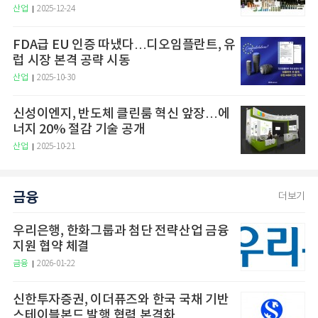
산업
2025-12-24
FDA급 EU 인증 따냈다…디오임플란트, 유
럽 시장 본격 공략 시동
산업
2025-10-30
신성이엔지, 반도체 클린룸 혁신 앞장…에
너지 20% 절감 기술 공개
산업
2025-10-21
금융
더보기
우리은행, 한화그룹과 첨단 전략산업 금융
지원 협약 체결
금융
2026-01-22
신한투자증권, 이더퓨즈와 한국 국채 기반
스테이블본드 발행 협력 본격화