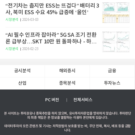
“전기차는 춥지만 ESS는 뜨겁다” 배터리 3
사, 북미 ESS 수요 45% 급증에 ‘올인’
시장분석
2026-03-03
“AI 필수 인프라 잡아라” 5G SA 조기 전환
론 급부상…SKT 10만 원 돌파하나 - 하나
증권
시장분석
2026-02-23
공시분석
해외증시
금융
산업
종목분석
투자뉴스
PC 버전
전체서비스
본 사이트는 투자권유나 종목추천을 하지 않으며, 유사투자자문업을 영위하지 않습니다. 투자판단
의 최종 책임은 본 정보를 열람하는 이용자 본인에게 있습니다.
데이터투자의 모든 콘텐츠 및 기사는 저작권법의 보호를 받는 바, 무단 전재, 복사, 배포 등을 금합
니다.