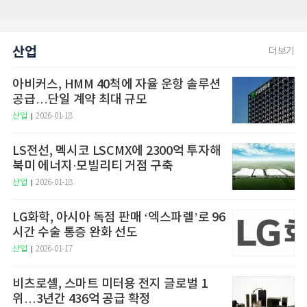
산업
더보기
아비커스, HMM 40척에 자율 운항 솔루션
공급…단일 계약 최대 규모
산업
2026-01-18
LS전선, 멕시코 LSCMX에 2300억 투자해
북미 에너지·모빌리티 거점 구축
산업
2026-01-18
LG화학, 아시아 독점 판매 ‘엑스파렐’로 96
시간 수술 통증 완화 선도
산업
2026-01-17
비츠로셀, 스마트 미터용 전지 글로벌 1
위…3년간 436억 공급 확정