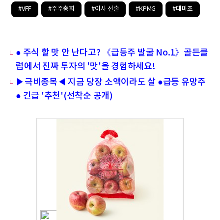
#VFF
#주주총회
#이사 선출
#KPMG
#대마초
● 주식 할 맛 안 난다고? 《급등주 발굴 No.1》골든클
럽에서 진짜 투자의 '맛'을 경험하세요!
▶극비종목◀ 지금 당장 소액이라도 살 ●급등 유망주
● 긴급 '추천'(선착순 공개)