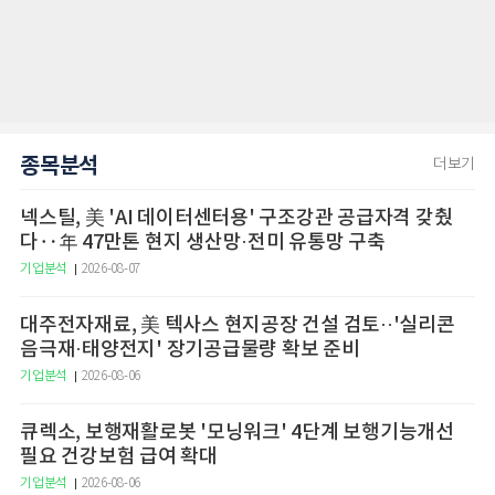
종목분석
더보기
넥스틸, 美 'AI 데이터센터용' 구조강관 공급자격 갖췄
다‥年 47만톤 현지 생산망·전미 유통망 구축
기업분석
2026-08-07
대주전자재료, 美 텍사스 현지공장 건설 검토··'실리콘
음극재·태양전지' 장기공급물량 확보 준비
기업분석
2026-08-06
큐렉소, 보행재활로봇 '모닝워크' 4단계 보행기능개선
필요 건강보험 급여 확대
기업분석
2026-08-06