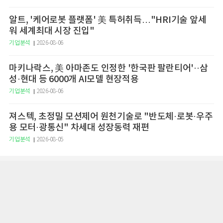
알트, '케어로봇 플랫폼' 美 특허취득…"HRI기술 앞세
워 세계최대 시장 진입"
기업분석
2026-08-06
마키나락스, 美 아마존도 인정한 '한국판 팔란티어'··삼
성·현대 등 6000개 AI모델 현장적용
기업분석
2026-08-06
져스텍, 초정밀 모션제어 원천기술로 "반도체·로봇·우주
용 모터·광통신" 차세대 성장동력 재편
기업분석
2026-08-05