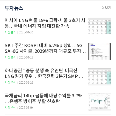
투자뉴스
더보기
아시아 LNG 현물 19% 급락·새울 3호기 시
동…국내 에너지 지형 대전환 가속
시장분석
2026-04-20
SKT 주간 KOSPI 대비 6.2%p 상회…5G
SA~6G 사이클, 2029년까지 대규모 투자
예고
시장분석
2026-04-13
하나증권 "중동 분쟁 속 유연탄·미국산
LNG 원가 우위…한국전력 3분기 SMP 상
승 전망"
시장분석
2026-03-16
국채금리 14bp 급등에 배당수익률 3.7%
…은행주 방어주 부활 신호탄
시장분석
2026-03-09