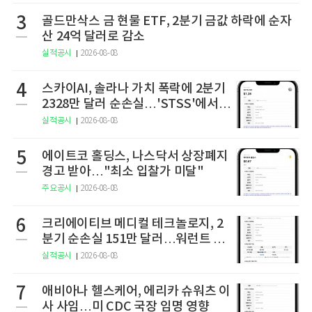
3
골드만삭스 금 현물 ETF, 2분기 금값 하락에 순자
산 24억 달러로 감소
실적공시
2026-08-08
4
스카이AI, 솔라나 가치 폭락에 2분기
2328만 달러 순손실…'STSS'에서
사명·티커 변경 완료
실적공시
2026-08-08
5
에이트코 홀딩스, 나스닥서 상장폐지
경고 받아…"최소 입찰가 미달"
주요공시
2026-08-08
6
크리에이티브 메디컬 테크놀로지, 2
분기 순손실 151만 달러…워런트 행
사로 446만 달러 조달
실적공시
2026-08-08
7
애비아나 헬스케어, 에리카 슈워츠 이
사 사임…미 CDC 국장 임명 영향