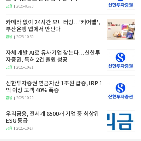
금융
2026-01-20
카메라 없이 24시간 모니터링…'케어벨',
부산은행 앱에서 만난다
금융
2025-10-30
자체 개발 AI로 유사기업 찾는다…신한투
자증권, 특허 2건 출원 성공
금융
2025-10-21
신한투자증권 연금자산 1조원 급증, IRP 1
억 이상 고객 40% 폭증
금융
2025-10-20
우리금융, 전세계 8500개 기업 중 최상위
ESG 등급
금융
2025-10-17