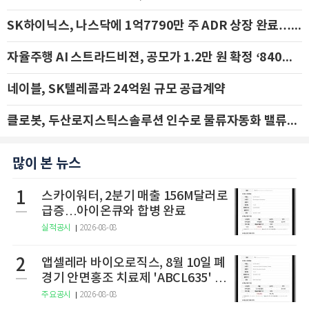
SK하이닉스, 나스닥에 1억7790만 주 ADR 상장 완료…29일 국내 추가 상장
자율주행 AI 스트라드비젼, 공모가 1.2만 원 확정 ‘840억 수혈’
네이블, SK텔레콤과 24억원 규모 공급계약
클로봇, 두산로지스틱스솔루션 인수로 물류자동화 밸류체인 확장 추진 - IBK투자증권
많이 본 뉴스
1
스카이워터, 2분기 매출 156M달러로
급증…아이온큐와 합병 완료
실적공시
2026-08-08
2
앱셀레라 바이오로직스, 8월 10일 폐
경기 안면홍조 치료제 'ABCL635' 임
상 2상 결과 발표
주요공시
2026-08-08