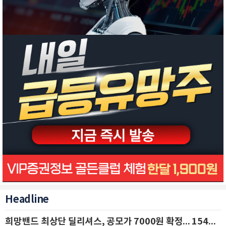
Headline
희망밴드 최상단 딜리셔스, 공모가 7000원 확정... 154억 규모 IPO 돌입