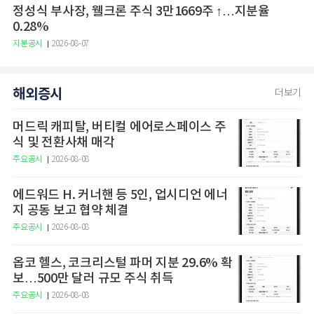
정성식 부사장, 웰크론 주식 3만1669주 ↑…지분율
0.28%
지분공시
2026-08-07
해외증시
더보기
머드릭 캐피탈, 버티컬 에어로스페이스 주
식 및 전환사채 매각
주요공시
2026-08-08
에드워드 H. 커너핸 등 5인, 업시디언 에너
지 공동 보고 협약 체결
주요공시
2026-08-08
옵코 헬스, 코크리스털 파머 지분 29.6% 확
보…500만 달러 규모 주식 취득
주요공시
2026-08-08