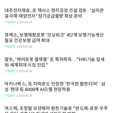
대주전자재료, 美 텍사스 현지공장 건설 검토··'실리콘
음극재·태양전지' 장기공급물량 확보 준비
기업분석
2026-08-06
큐렉소, 보행재활로봇 '모닝워크' 4단계 보행기능개선
필요 건강보험 급여 확대
기업분석
2026-08-06
알트, '케어로봇 플랫폼' 美 특허취득…"HRI기술 앞세
워 세계최대 시장 진입"
기업분석
2026-08-06
마키나락스, 美 아마존도 인정한 '한국판 팔란티어'··삼
성·현대 등 6000개 AI모델 현장적용
기업분석
2026-08-06
져스텍, 초정밀 모션제어 원천기술로 "반도체·로봇·우주