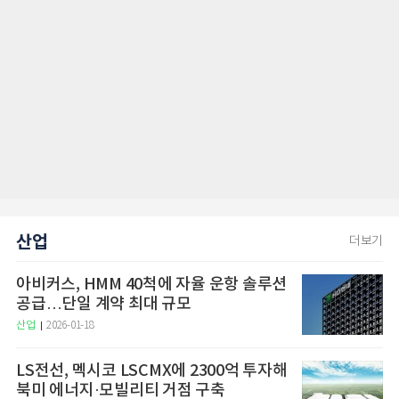
산업
더보기
아비커스, HMM 40척에 자율 운항 솔루션
공급…단일 계약 최대 규모
산업
2026-01-18
LS전선, 멕시코 LSCMX에 2300억 투자해
북미 에너지·모빌리티 거점 구축