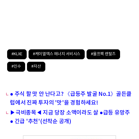
#KLXE
#케이엘엑스 에너지 서비시스
#울프팩 렌탈즈
#인수
#자산
● 주식 할 맛 안 난다고? 《급등주 발굴 No.1》골든클
럽에서 진짜 투자의 '맛'을 경험하세요!
▶극비종목◀ 지금 당장 소액이라도 살 ●급등 유망주
● 긴급 '추천'(선착순 공개)