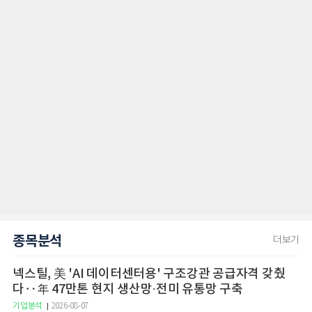
종목분석
더보기
넥스틸, 美 'AI 데이터센터용' 구조강관 공급자격 갖췄
다‥年 47만톤 현지 생산망·전미 유통망 구축
기업분석
2026-08-07