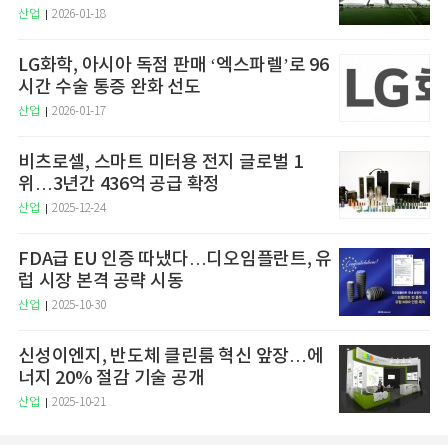
산업
2026-01-18
LG화학, 아시아 독점 판매 ‘엑스파렐’로 96
시간 수술 통증 완화 선도
산업
2026-01-17
비츠로셀, 스마트 미터용 전지 글로벌 1
위…3년간 436억 공급 확정
산업
2025-12-24
FDA급 EU 인증 따냈다…디오임플란트, 유
럽 시장 본격 공략 시동
산업
2025-10-30
신성이엔지, 반도체 클린룸 혁신 앞장…에
너지 20% 절감 기술 공개
산업
2025-10-21