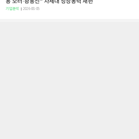
용 모터·광통신" 차세대 성장동력 재편
기업분석
2026-08-05