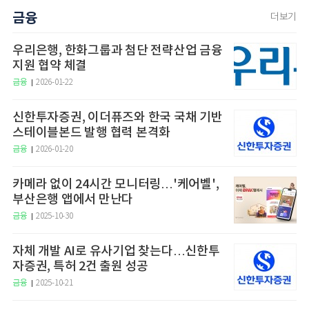
금융
더보기
우리은행, 한화그룹과 첨단 전략산업 금융
지원 협약 체결
금융
2026-01-22
신한투자증권, 이더퓨즈와 한국 국채 기반
스테이블본드 발행 협력 본격화
금융
2026-01-20
카메라 없이 24시간 모니터링…'케어벨',
부산은행 앱에서 만난다
금융
2025-10-30
자체 개발 AI로 유사기업 찾는다…신한투
자증권, 특허 2건 출원 성공
금융
2025-10-21