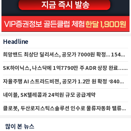
Headline
희망밴드 최상단 딜리셔스, 공모가 7000원 확정... 154억 규모 IPO 돌입
SK하이닉스, 나스닥에 1억7790만 주 ADR 상장 완료…29일 국내 추가 상장
자율주행 AI 스트라드비젼, 공모가 1.2만 원 확정 ‘840억 수혈’
네이블, SK텔레콤과 24억원 규모 공급계약
클로봇, 두산로지스틱스솔루션 인수로 물류자동화 밸류체인 확장 추진 - IBK투자증권
많이 본 뉴스