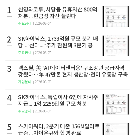
1
신영와코루, 사당동 유휴자산 800억
처분…현금성 자산 늘린다
주요공시
2026-08-07
2
SK하이닉스, 2733억원 규모 분기 배
당 나선다...“추가 환원책 3분기 공
개”
주요공시
2026-08-07
3
넥스틸, 美 'AI 데이터센터용' 구조강관 공급자격
갖췄다‥年 47만톤 현지 생산망·전미 유통망 구축
기업분석
2026-08-07
4
SK하이닉스, 독립이사 6인에 자사주
지급... 1억 2259만원 규모 처분
주요공시
2026-08-07
5
스카이워터, 2분기 매출 156M달러로
급증…아이온큐와 합병 완료