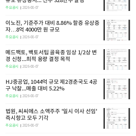
규모 유상증자... 신주 328만주 발행
주요공시
2026-08-07
이노진, 기준주가 대비 8.86% 할증 유상증
자…8억 4000만 원 규모
주요공시
2026-08-07
메드팩토, 백토서팁 골육종 임상 1/2상 변
경 신청...최적 용량 결정 목적
주요공시
2026-08-07
HJ중공업, 1044억 규모 제2경춘국도 4공
구 낙찰...매출 대비 5.22%
주요공시
2026-08-07
법원, 씨씨에스 소액주주 '일시 이사 선임'
즉시항고 모두 기각
주요공시
2026-08-07