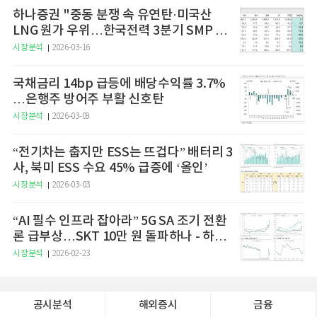
하나증권 "중동 분쟁 속 유연탄·미국산
LNG 원가 우위…한국전력 3분기 SMP 상
승 전망"
시장분석
2026-03-16
국채금리 14bp 급등에 배당수익률 3.7%
…은행주 방어주 부활 신호탄
시장분석
2026-03-09
“전기차는 춥지만 ESS는 뜨겁다” 배터리 3
사, 북미 ESS 수요 45% 급증에 ‘올인’
시장분석
2026-03-03
“AI 필수 인프라 잡아라” 5G SA 조기 전환
론 급부상…SKT 10만 원 돌파하나 - 하나
증권
시장분석
2026-02-23
공시분석
해외증시
금융