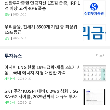
신한투자증권 연금자산 1조원 급증, IRP 1
억 이상 고객 40% 폭증
금융
2025-10-20
우리금융, 전세계 8500개 기업 중 최상위
ESG 등급
금융
2025-10-17
투자뉴스
더보기
아시아 LNG 현물 19% 급락·새울 3호기 시
동…국내 에너지 지형 대전환 가속
시장분석
2026-04-20
SKT 주간 KOSPI 대비 6.2%p 상회…5G
SA~6G 사이클, 2029년까지 대규모 투자
예고
시장분석
2026-04-13