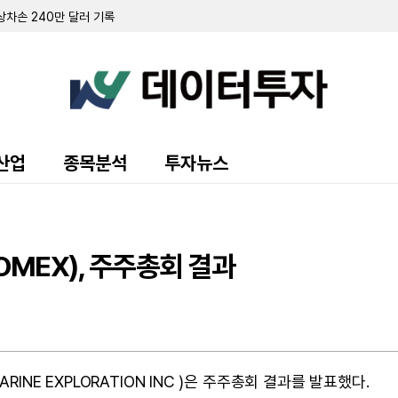
문'…내년 63억달러 만기 직면
관계사 간 주식 교환 거래 발생
900만 달러 기록…흑자 전환 성공
회에 연간 가이던스 하향 조정
O 0.52달러 기록…연간 가이던스 상향
893만 달러 기록…전년비 소폭 증가
7만 달러…전년比 5.3% 감소
…풋옵션 행사로 4억 2597만 달러 부채 반영
산업
종목분석
투자뉴스
26만 달러 기록... 기한 연장 위해 85만 달러 추가 예치
러에 인수 완료
스테레오랩스' 인수 완료... 소프트웨어 역량 강화
신용 계약 체결…만기 2031년으로 연장
20년 분쟁 마침표… 870만달러에 합의
MEX), 주주총회 결과
1만 달러 조달…본사 임대 연장·PSU 부여도 확인
구심' 제기…관계사서 150만 달러 조달
 기록…적자 폭 확대
 특허 소송 합의…2분기 800만 달러 지급 완료 및 라이선스 확보
INE EXPLORATION INC )은 주주총회 결과를 발표했다.