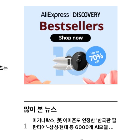
텐츠는
많이 본 뉴스
마키나락스, 美 아마존도 인정한 '한국판 팔
1
란티어'··삼성·현대 등 6000개 AI모델 현
장적용