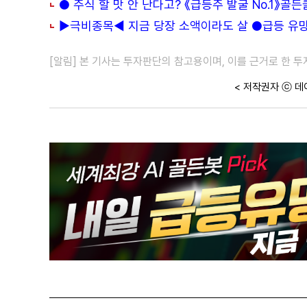
● 주식 할 맛 안 난다고? 《급등주 발굴 No.1》골
▶극비종목◀ 지금 당장 소액이라도 살 ●급등 유망주
[알림] 본 기사는 투자판단의 참고용이며, 이를 근거로 한 
< 저작권자 ⓒ 데