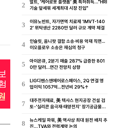
알트, '케어로봇 플랫폼' 美 특허취득…"HRI
2
기술 앞세워 세계최대 시장 진입"
이뮤노반트, 자가면역 치료제 'IMVT-140
3
2' 위탁생산 2280만 달러 규모 계약 체결
인슐릿, 옴니팟 결함 소송·비용 악재 직면...
4
이오플로우 소송은 재심의 청구
아이온큐, 2분기 매출 287% 급증한 801
5
0만 달러…연간 전망치 상향
LIG디펜스앤에어로스페이스, 2Q 연결 영
6
업이익 1057억...전년비 29%↑
대주전자재료, 美 텍사스 현지공장 건설 검
7
토··'실리콘 음극재·태양전지' 장기공급물량
확보 준비
뉴스케일 파워, 美 역사상 최대 원전 배치 추
8
진…TVA와 전력계약 논의