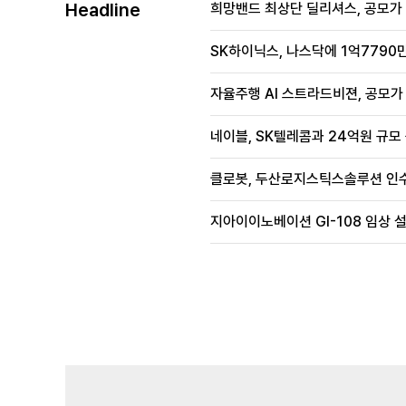
Headline
희망밴드 최상단 딜리셔스, 공모가 70
SK하이닉스, 나스닥에 1억7790만
자율주행 AI 스트라드비젼, 공모가 1
네이블, SK텔레콤과 24억원 규모
클로봇, 두산로지스틱스솔루션 인수
지아이이노베이션 GI-108 임상 설