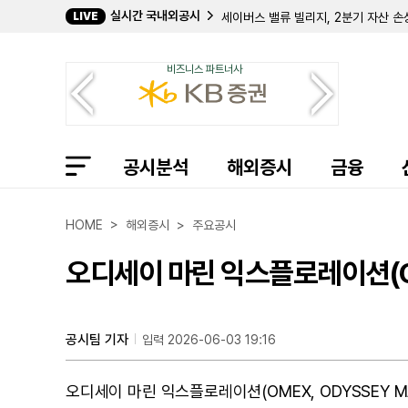
실시간 국내외공시
LIVE
옵티멈 커뮤니케이션스, 존속 능력 '의
인컴 오퍼튜니티 리얼티 인베스터스, 
[M&A 중복 보류] 425 · DAN
비즈니스 파트너사
로켓 컴퍼니스, 2분기 순이익 2억 2
i3 버티컬스, 3분기 실적 예상치 하
RLJ 로징 트러스트, 2분기 주당 FF
스트로베리 필즈 리츠, 2분기 순이익 
퍼스트 유나이티드, 2분기 순이익 56
공시분석
케이블 원, MBI 잔여 지분 인수 추진
해외증시
금융
찰턴 아리아 애퀴지션, 상반기 순이익 1
브래디, 하니웰 PSS 사업부 14억 달
아우스터, 프랑스 비전 시스템 기업 '
HOME > 해외증시 > 주요공시
ICF 인터내셔널, 신규 수정 재작성 
컴퍼스 미네랄스, 캐나다 세무당국과 
오디세이 마린 익스플로레이션(O
에이아이, ATM 주식 발행으로 704
시카고 리벳 앤드 머신, '계속기업 의
넷기어, 상반기 순손실 2029만 달러
퍼시픽 바이오사이언시스, 대만 PGI와
공시팀 기자
입력 2026-06-03 19:16
오디세이 마린 익스플로레이션(OMEX, ODYSSEY MAR