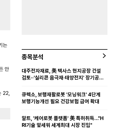
시키는
종목분석
든 안
대주전자재료, 美 텍사스 현지공장 건설
검토··'실리콘 음극재·태양전지' 장기공급
물량 확보 준비
 22,
큐렉소, 보행재활로봇 '모닝워크' 4단계
보행기능개선 필요 건강보험 급여 확대
알트, '케어로봇 플랫폼' 美 특허취득…"H
RI기술 앞세워 세계최대 시장 진입"