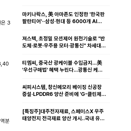
마키나락스, 美 아마존도 인정한 '한국판
팔란티어'··삼성·현대 등 6000개 AI모
권은 3
델 현장적용
져스텍, 초정밀 모션제어 원천기술로 "반
도체·로봇·우주용 모터·광통신" 차세대
성장동력 재편
티엠씨, 중국산 광케이블 수입금지...美
,40
'우선구매법' 혜택 누린다...광통신 케이
블 현지 생산
씨피시스템, 창신메모리 베이징 신공장
증설·LPDDR6 양산 준비에 'G-클린체
인' 공급 확대노린다
[특징주]대주전자재료, 스페이스X 우주
태양전지 전극재료 양산 개시‥국내 유일
 역분
공급 레코드에 14%↑