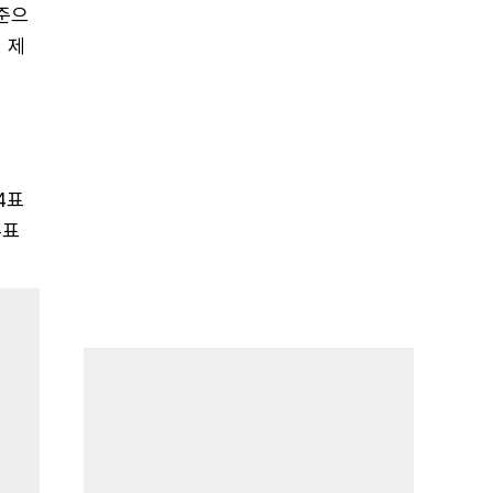
기준으
 제
04표
투표