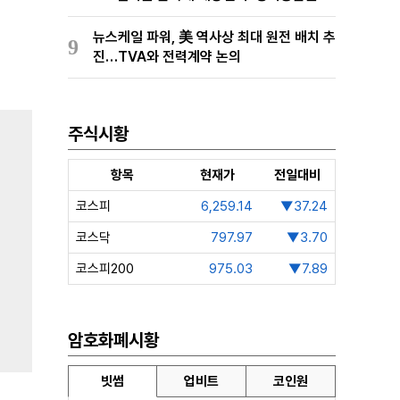
확보 준비
뉴스케일 파워, 美 역사상 최대 원전 배치 추
9
진…TVA와 전력계약 논의
주식시황
항목
현재가
전일대비
코스피
6,259.14
▼37.24
코스닥
797.97
▼3.70
코스피200
975.03
▼7.89
암호화폐시황
빗썸
업비트
코인원