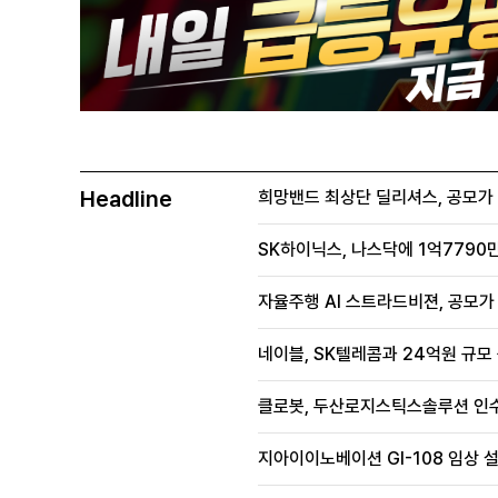
Headline
희망밴드 최상단 딜리셔스, 공모가 70
SK하이닉스, 나스닥에 1억7790만
자율주행 AI 스트라드비젼, 공모가 1
네이블, SK텔레콤과 24억원 규모
클로봇, 두산로지스틱스솔루션 인수
지아이이노베이션 GI-108 임상 설