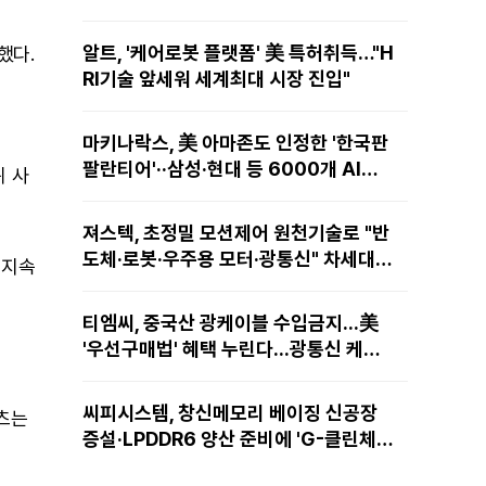
알트, '케어로봇 플랫폼' 美 특허취득…"H
했다.
RI기술 앞세워 세계최대 시장 진입"
마키나락스, 美 아마존도 인정한 '한국판
팔란티어'··삼성·현대 등 6000개 AI모
위 사
델 현장적용
져스텍, 초정밀 모션제어 원천기술로 "반
도체·로봇·우주용 모터·광통신" 차세대
 지속
성장동력 재편
티엠씨, 중국산 광케이블 수입금지...美
'우선구매법' 혜택 누린다...광통신 케이
블 현지 생산
씨피시스템, 창신메모리 베이징 신공장
텐츠는
증설·LPDDR6 양산 준비에 'G-클린체
인' 공급 확대노린다