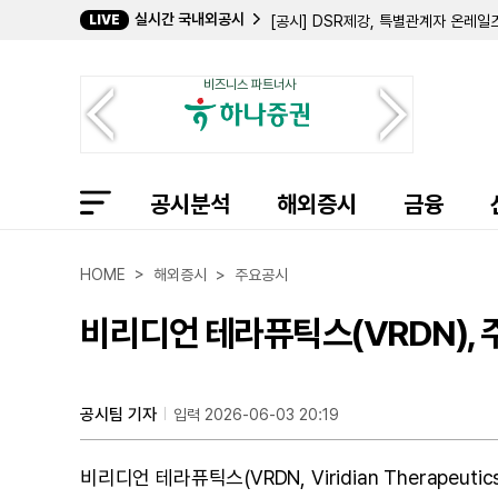
실시간 국내외공시
LIVE
[공시] DSR제강, 특별관계자 온레일
원익머트리얼즈, 2Q 연결 영업이익 14
KTcs, 2Q 영업이익 76억...전년비 
비즈니스 파트너사
KTcs, 2Q 연결 영업이익 96억...
TKG휴켐스, 2Q 연결 영업이익 328
롯데웰푸드, 2Q 연결 영업이익 647억
SG세계물산, 2Q 연결 영업손실 4억.
센서뷰, 넥스윌과 10억원 규모 공급
공시분석
빅텍, 2Q 연결 영업이익 6억...전년
해외증시
금융
코텍, 2Q 연결 영업이익 160억...전
미원홀딩스 계열사 미화물류, 윤봉화 
한국가스공사, 2Q 연결 영업이익 675
HOME > 해외증시 > 주요공시
(주)플레이위드게임즈, 플레이위드 주식
김정훈 상무이사, 플레이위드 주식 18
비리디언 테라퓨틱스(VRDN), 
정봉진 대표이사, 케이엔에스 주식 46
공시팀 기자
입력 2026-06-03 20:19
비리디언 테라퓨틱스(VRDN, Viridian Therapeuti