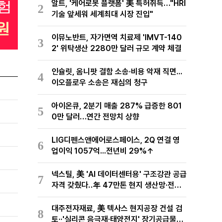
알트, '케어로봇 플랫폼' 美 특허취득…"HRI
2
기술 앞세워 세계최대 시장 진입"
이뮤노반트, 자가면역 치료제 'IMVT-140
3
2' 위탁생산 2280만 달러 규모 계약 체결
인슐릿, 옴니팟 결함 소송·비용 악재 직면...
4
이오플로우 소송은 재심의 청구
아이온큐, 2분기 매출 287% 급증한 801
5
0만 달러…연간 전망치 상향
LIG디펜스앤에어로스페이스, 2Q 연결 영
6
업이익 1057억...전년비 29%↑
넥스틸, 美 'AI 데이터센터용' 구조강관 공급
7
자격 갖췄다‥年 47만톤 현지 생산망·전미
유통망 구축
대주전자재료, 美 텍사스 현지공장 건설 검
8
토··'실리콘 음극재·태양전지' 장기공급물량