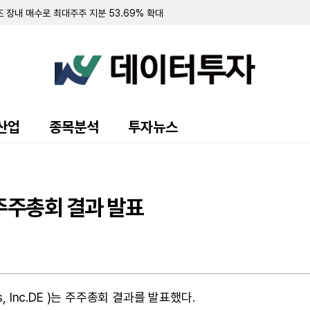
즈 장내 매수로 최대주주 지분 53.69% 확대
5억...전년비 28%↑
13%↓
전년비 24%↓
억...전년비 49%↑
...전년비 88%↑
..적자지속
계약
비 27%↓
산업
종목분석
투자뉴스
년비 139%↑
지분 1만7203주 대량매매로 인수
2억...전년비 66%↑
 4만681주 ↑…지분율 10.65%
76주 ↑…지분율 0.10%
주주총회 결과 발표
만주 ↓…지분율 49.87%
cs, Inc.DE )는 주주총회 결과를 발표했다.