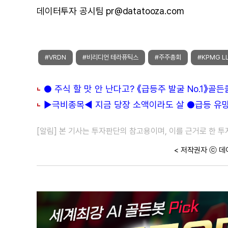
데이터투자 공시팀 pr@datatooza.com
#VRDN
#비리디언 테라퓨틱스
#주주총회
#KPMG L
● 주식 할 맛 안 난다고? 《급등주 발굴 No.1》골
▶극비종목◀ 지금 당장 소액이라도 살 ●급등 유망주
[알림] 본 기사는 투자판단의 참고용이며, 이를 근거로 한 
< 저작권자 ⓒ 데