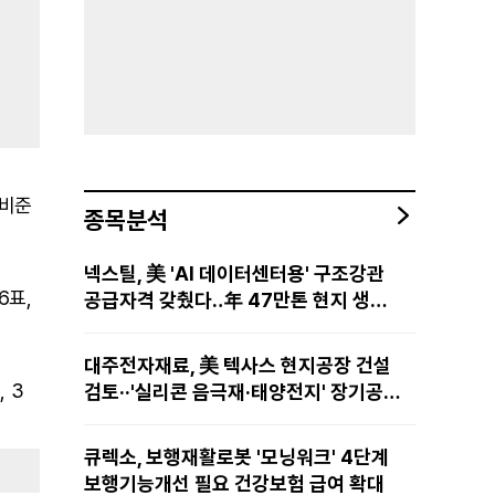
 비준
종목분석
넥스틸, 美 'AI 데이터센터용' 구조강관
6표,
공급자격 갖췄다‥年 47만톤 현지 생산
망·전미 유통망 구축
대주전자재료, 美 텍사스 현지공장 건설
 3
검토··'실리콘 음극재·태양전지' 장기공급
물량 확보 준비
큐렉소, 보행재활로봇 '모닝워크' 4단계
보행기능개선 필요 건강보험 급여 확대