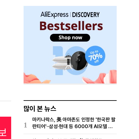
많이 본 뉴스
마키나락스, 美 아마존도 인정한 '한국판 팔
1
란티어'··삼성·현대 등 6000개 AI모델 현
장적용