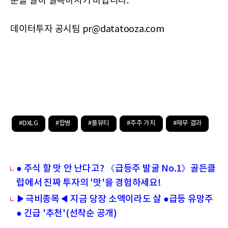
문을 필히 필독하시기 바랍니다.
데이터투자 공시팀 pr@datatooza.com
#DXLG
#합병
#풀뷰티
#주주 가치
#재무 결과
● 주식 할 맛 안 난다고? 《급등주 발굴 No.1》골든클
럽에서 진짜 투자의 '맛'을 경험하세요!
▶극비종목◀ 지금 당장 소액이라도 살 ●급등 유망주
● 긴급 '추천'(선착순 공개)