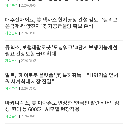
기업분석
2026-08-07
대주전자재료, 美 텍사스 현지공장 건설 검토··'실리콘
음극재·태양전지' 장기공급물량 확보 준비
기업분석
2026-08-06
큐렉소, 보행재활로봇 '모닝워크' 4단계 보행기능개선
필요 건강보험 급여 확대
기업분석
2026-08-06
알트, '케어로봇 플랫폼' 美 특허취득…"HRI기술 앞세
워 세계최대 시장 진입"
기업분석
2026-08-06
마키나락스, 美 아마존도 인정한 '한국판 팔란티어'··삼
성·현대 등 6000개 AI모델 현장적용
기업분석
2026-08-06