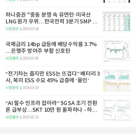
하나증권 "중동 분쟁 속 유연탄·미국산
LNG 원가 우위…한국전력 3분기 SMP 상
승 전망"
시장분석
2026-03-16
국채금리 14bp 급등에 배당수익률 3.7%
…은행주 방어주 부활 신호탄
시장분석
2026-03-09
“전기차는 춥지만 ESS는 뜨겁다” 배터리 3
사, 북미 ESS 수요 45% 급증에 ‘올인’
시장분석
2026-03-03
“AI 필수 인프라 잡아라” 5G SA 조기 전환
론 급부상…SKT 10만 원 돌파하나 - 하나
증권
시장분석
2026-02-23