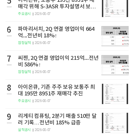
5
아이온큐, 보통주 195만 8951주 재
매각 위해 S-3ASR 투자설명서 보충
서 제출
주요공시
2026-08-07
6
파마리서치, 2Q 연결 영업이익 664
억...전년비 18%↑
잠정실적
2026-08-07
7
씨젠, 2Q 연결 영업이익 215억...전년
비 586%↑
잠정실적
2026-08-07
8
아이온큐, 기존 주주 보유 보통주 최
대 195만 8951주 재매각 추진
주요공시
2026-08-07
9
리게티 컴퓨팅, 2분기 매출 510만 달
러 기록…전년비 185% 급증
실적공시
2026-08-07