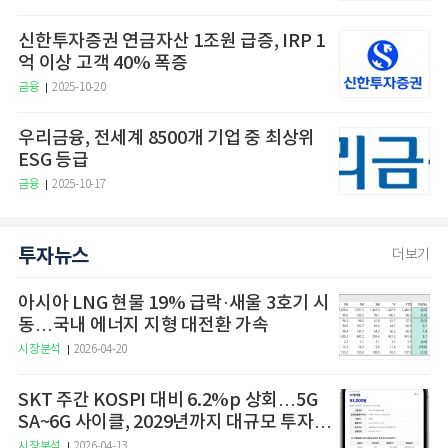
신한투자증권 연금자산 1조원 급증, IRP 1
억 이상 고객 40% 폭증
금융
2025-10-20
우리금융, 전세계 8500개 기업 중 최상위
ESG 등급
금융
2025-10-17
투자뉴스
더보기
아시아 LNG 현물 19% 급락·새울 3호기 시
동…국내 에너지 지형 대전환 가속
시장분석
2026-04-20
SKT 주간 KOSPI 대비 6.2%p 상회…5G
SA~6G 사이클, 2029년까지 대규모 투자
예고
시장분석
2026-04-13