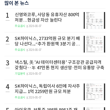
많이 본 뉴스
1
신영와코루, 사당동 유휴자산 800억
처분…현금성 자산 늘린다
주요공시
2026-08-07
2
SK하이닉스, 2733억원 규모 분기 배
당 나선다...“추가 환원책 3분기 공
개”
주요공시
2026-08-07
3
넥스틸, 美 'AI 데이터센터용' 구조강관 공급자격
갖췄다‥年 47만톤 현지 생산망·전미 유통망 구축
기업분석
2026-08-07
4
SK하이닉스, 독립이사 6인에 자사주
지급... 1억 2259만원 규모 처분
주요공시
2026-08-07