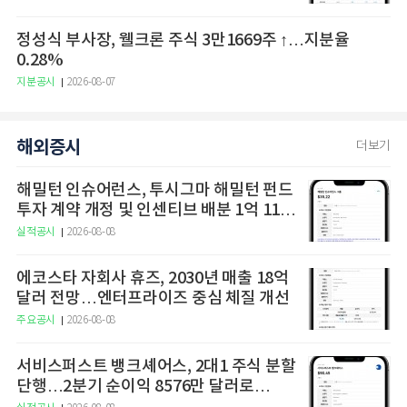
정성식 부사장, 웰크론 주식 3만1669주 ↑…지분율
0.28%
지분공시
2026-08-07
해외증시
더보기
해밀턴 인슈어런스, 투시그마 해밀턴 펀드
투자 계약 개정 및 인센티브 배분 1억 1102
만 달러 기록
실적공시
2026-08-08
에코스타 자회사 휴즈, 2030년 매출 18억
달러 전망…엔터프라이즈 중심 체질 개선
주요공시
2026-08-08
서비스퍼스트 뱅크셰어스, 2대1 주식 분할
단행…2분기 순이익 8576만 달러로
39.7% 급증