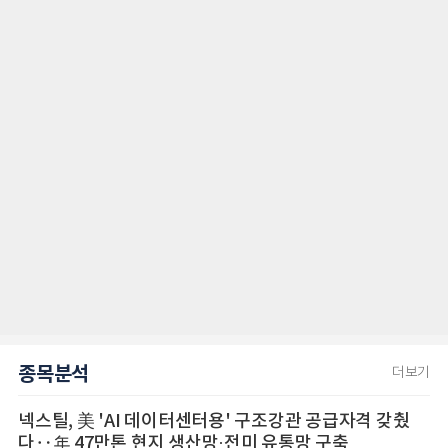
종목분석
더보기
넥스틸, 美 'AI 데이터센터용' 구조강관 공급자격 갖췄
다‥年 47만톤 현지 생산망·전미 유통망 구축