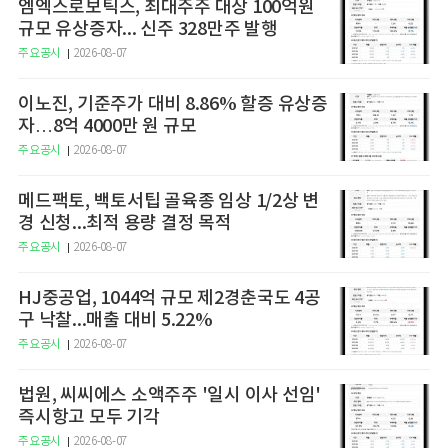
엠엑스로보틱스, 최대주주 대상 100억원
규모 유상증자... 신주 328만주 발행
주요공시
2026-08-07
이노진, 기준주가 대비 8.86% 할증 유상증
자…8억 4000만 원 규모
주요공시
2026-08-07
메드팩토, 백토서팁 골육종 임상 1/2상 변
경 신청...최적 용량 결정 목적
주요공시
2026-08-07
HJ중공업, 1044억 규모 제2경춘국도 4공
구 낙찰...매출 대비 5.22%
주요공시
2026-08-07
법원, 씨씨에스 소액주주 '일시 이사 선임'
즉시항고 모두 기각
주요공시
2026-08-07