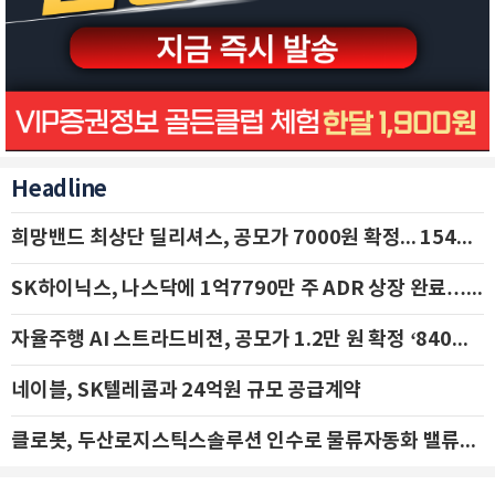
Headline
희망밴드 최상단 딜리셔스, 공모가 7000원 확정... 154억 규모 IPO 돌입
SK하이닉스, 나스닥에 1억7790만 주 ADR 상장 완료…29일 국내 추가 상장
자율주행 AI 스트라드비젼, 공모가 1.2만 원 확정 ‘840억 수혈’
네이블, SK텔레콤과 24억원 규모 공급계약
클로봇, 두산로지스틱스솔루션 인수로 물류자동화 밸류체인 확장 추진 - IBK투자증권