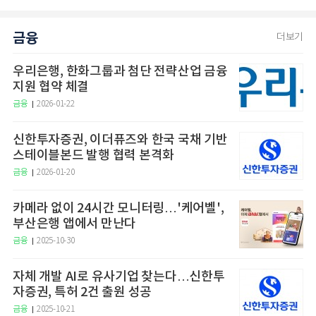
금융
더보기
우리은행, 한화그룹과 첨단 전략산업 금융
지원 협약 체결
금융
2026-01-22
신한투자증권, 이더퓨즈와 한국 국채 기반
스테이블본드 발행 협력 본격화
금융
2026-01-20
카메라 없이 24시간 모니터링…'케어벨',
부산은행 앱에서 만난다
금융
2025-10-30
자체 개발 AI로 유사기업 찾는다…신한투
자증권, 특허 2건 출원 성공
금융
2025-10-21