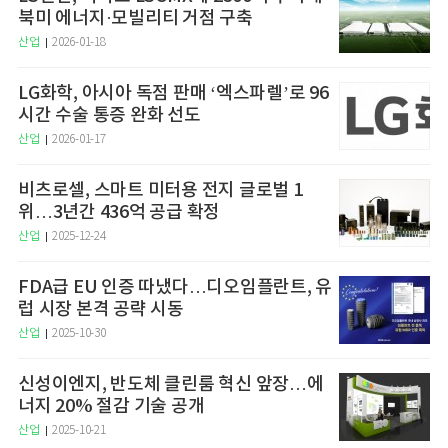
북미 에너지·모빌리티 거점 구축
산업
2026-01-18
LG화학, 아시아 독점 판매 ‘엑스파렐’로 96
시간 수술 통증 완화 선도
산업
2026-01-17
비츠로셀, 스마트 미터용 전지 글로벌 1
위…3년간 436억 공급 확정
산업
2025-12-24
FDA급 EU 인증 따냈다…디오임플란트, 유
럽 시장 본격 공략 시동
산업
2025-10-30
신성이엔지, 반도체 클린룸 혁신 앞장…에
너지 20% 절감 기술 공개
산업
2025-10-21