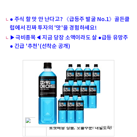
● 주식 할 맛 안 난다고? 《급등주 발굴 No.1》골든클
럽에서 진짜 투자의 '맛'을 경험하세요!
▶극비종목◀ 지금 당장 소액이라도 살 ●급등 유망주
● 긴급 '추천'(선착순 공개)