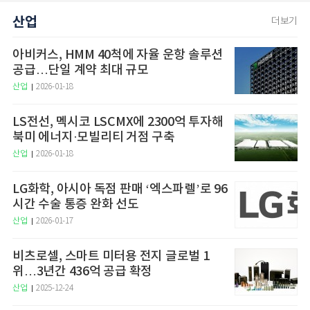
산업
더보기
아비커스, HMM 40척에 자율 운항 솔루션
공급…단일 계약 최대 규모
산업
2026-01-18
LS전선, 멕시코 LSCMX에 2300억 투자해
북미 에너지·모빌리티 거점 구축
산업
2026-01-18
LG화학, 아시아 독점 판매 ‘엑스파렐’로 96
시간 수술 통증 완화 선도
산업
2026-01-17
비츠로셀, 스마트 미터용 전지 글로벌 1
위…3년간 436억 공급 확정
산업
2025-12-24