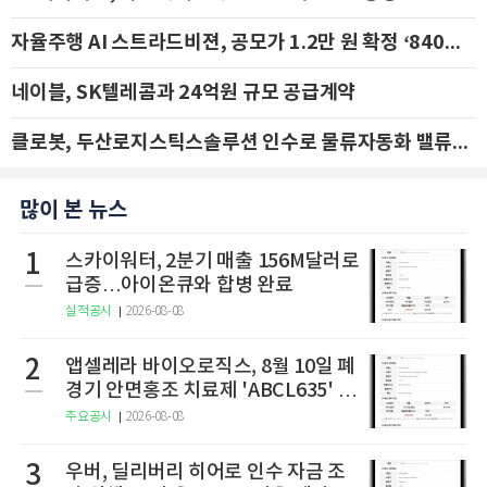
자율주행 AI 스트라드비젼, 공모가 1.2만 원 확정 ‘840억 수혈’
네이블, SK텔레콤과 24억원 규모 공급계약
클로봇, 두산로지스틱스솔루션 인수로 물류자동화 밸류체인 확장 추진 - IBK투자증권
많이 본 뉴스
1
스카이워터, 2분기 매출 156M달러로
급증…아이온큐와 합병 완료
실적공시
2026-08-08
2
앱셀레라 바이오로직스, 8월 10일 폐
경기 안면홍조 치료제 'ABCL635' 임
상 2상 결과 발표
주요공시
2026-08-08
3
우버, 딜리버리 히어로 인수 자금 조