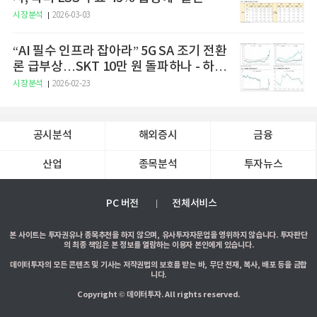
시장분석
2026-03-03
“AI 필수 인프라 잡아라” 5G SA 조기 전환
론 급부상…SKT 10만 원 돌파하나 - 하나
증권
시장분석
2026-02-23
공시분석
해외증시
금융
산업
종목분석
투자뉴스
PC 버전
전체서비스
본 사이트는 투자권유나 종목추천을 하지 않으며, 유사투자자문업을 영위하지 않습니다. 투자판단
의 최종 책임은 본 정보를 열람하는 이용자 본인에게 있습니다.
데이터투자의 모든 콘텐츠 및 기사는 저작권법의 보호를 받는 바, 무단 전재, 복사, 배포 등을 금합
니다.
Copyright © 데이터투자. All rights reserved.