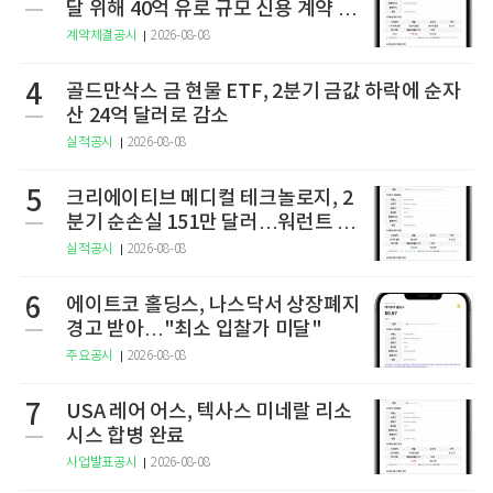
달 위해 40억 유로 규모 신용 계약 체
결
계약체결공시
2026-08-08
4
골드만삭스 금 현물 ETF, 2분기 금값 하락에 순자
산 24억 달러로 감소
실적공시
2026-08-08
5
크리에이티브 메디컬 테크놀로지, 2
분기 순손실 151만 달러…워런트 행
사로 446만 달러 조달
실적공시
2026-08-08
6
에이트코 홀딩스, 나스닥서 상장폐지
경고 받아…"최소 입찰가 미달"
주요공시
2026-08-08
7
USA 레어 어스, 텍사스 미네랄 리소
시스 합병 완료
사업발표공시
2026-08-08