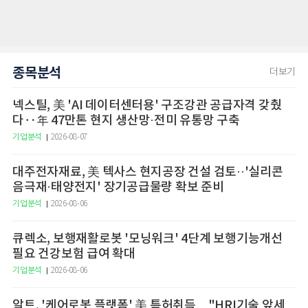
종목분석
더보기
넥스틸, 美 'AI 데이터센터용' 구조강관 공급자격 갖췄
다‥年 47만톤 현지 생산망·전미 유통망 구축
기업분석
2026-08-07
대주전자재료, 美 텍사스 현지공장 건설 검토··'실리콘
음극재·태양전지' 장기공급물량 확보 준비
기업분석
2026-08-06
큐렉소, 보행재활로봇 '모닝워크' 4단계 보행기능개선
필요 건강보험 급여 확대
기업분석
2026-08-06
알트, '케어로봇 플랫폼' 美 특허취득…"HRI기술 앞세