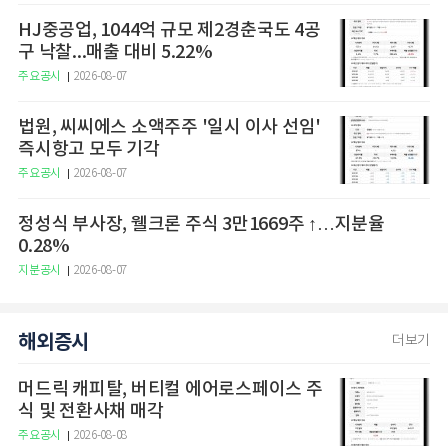
HJ중공업, 1044억 규모 제2경춘국도 4공
구 낙찰...매출 대비 5.22%
주요공시
2026-08-07
법원, 씨씨에스 소액주주 '일시 이사 선임'
즉시항고 모두 기각
주요공시
2026-08-07
정성식 부사장, 웰크론 주식 3만1669주 ↑…지분율
0.28%
지분공시
2026-08-07
해외증시
더보기
머드릭 캐피탈, 버티컬 에어로스페이스 주
식 및 전환사채 매각
주요공시
2026-08-08