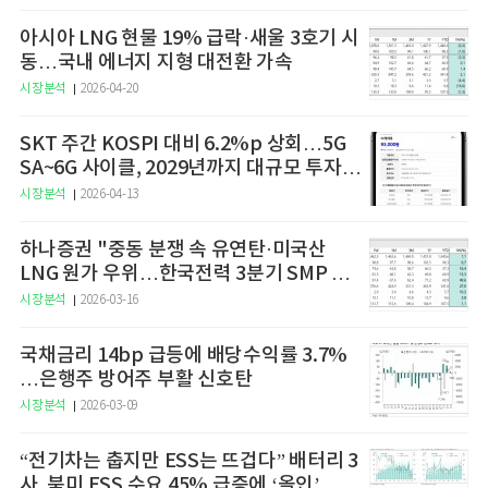
아시아 LNG 현물 19% 급락·새울 3호기 시
동…국내 에너지 지형 대전환 가속
시장분석
2026-04-20
SKT 주간 KOSPI 대비 6.2%p 상회…5G
SA~6G 사이클, 2029년까지 대규모 투자
예고
시장분석
2026-04-13
하나증권 "중동 분쟁 속 유연탄·미국산
LNG 원가 우위…한국전력 3분기 SMP 상
승 전망"
시장분석
2026-03-16
국채금리 14bp 급등에 배당수익률 3.7%
…은행주 방어주 부활 신호탄
시장분석
2026-03-09
“전기차는 춥지만 ESS는 뜨겁다” 배터리 3
사, 북미 ESS 수요 45% 급증에 ‘올인’