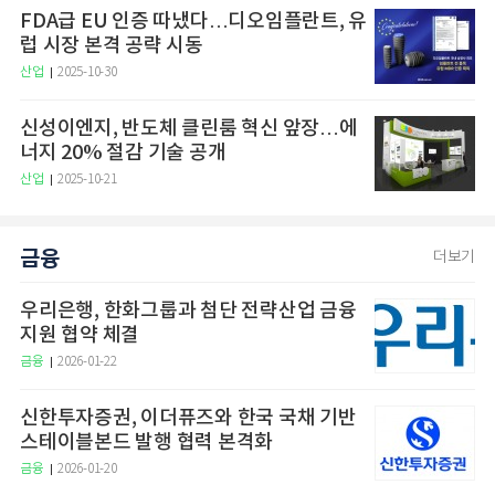
FDA급 EU 인증 따냈다…디오임플란트, 유
럽 시장 본격 공략 시동
산업
2025-10-30
신성이엔지, 반도체 클린룸 혁신 앞장…에
너지 20% 절감 기술 공개
산업
2025-10-21
금융
더보기
우리은행, 한화그룹과 첨단 전략산업 금융
지원 협약 체결
금융
2026-01-22
신한투자증권, 이더퓨즈와 한국 국채 기반
스테이블본드 발행 협력 본격화
금융
2026-01-20