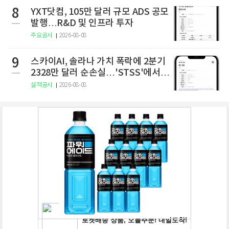
8
YXT닷컴, 105만 달러 규모 ADS 공모
발행…R&D 및 인프라 투자
주요공시
2026-08-08
9
스카이AI, 솔라나 가치 폭락에 2분기
2328만 달러 순손실…'STSS'에서
사명·티커 변경 완료
실적공시
2026-08-08