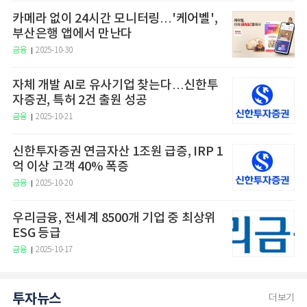
카메라 없이 24시간 모니터링…'케어벨',
부산은행 앱에서 만난다
금융
2025-10-30
자체 개발 AI로 유사기업 찾는다…신한투
자증권, 특허 2건 출원 성공
금융
2025-10-21
신한투자증권 연금자산 1조원 급증, IRP 1
억 이상 고객 40% 폭증
금융
2025-10-20
우리금융, 전세계 8500개 기업 중 최상위
ESG 등급
금융
2025-10-17
투자뉴스
더보기