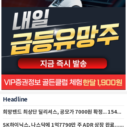
Headline
희망밴드 최상단 딜리셔스, 공모가 7000원 확정... 154억 규모 IPO 돌입
SK하이닉스, 나스닥에 1억7790만 주 ADR 상장 완료…29일 국내 추가 상장