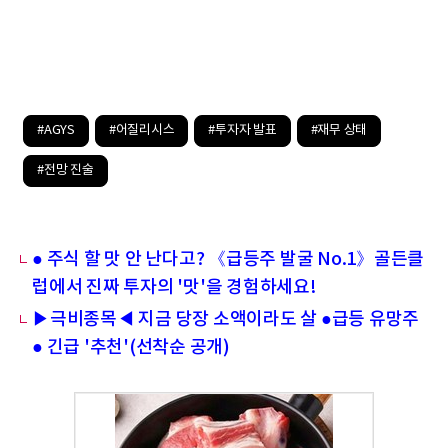
#AGYS
#어질리시스
#투자자 발표
#재무 상태
#전망 진술
● 주식 할 맛 안 난다고? 《급등주 발굴 No.1》골든클
럽에서 진짜 투자의 '맛'을 경험하세요!
▶극비종목◀ 지금 당장 소액이라도 살 ●급등 유망주
● 긴급 '추천'(선착순 공개)