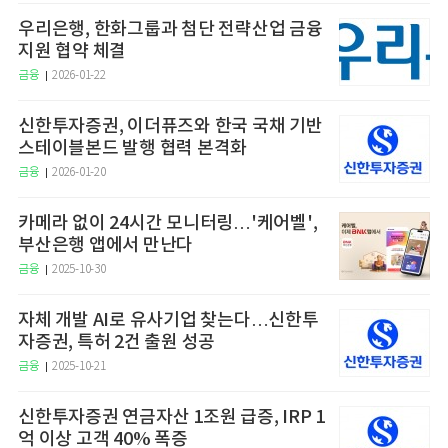
우리은행, 한화그룹과 첨단 전략산업 금융
지원 협약 체결
금융
2026-01-22
신한투자증권, 이더퓨즈와 한국 국채 기반
스테이블본드 발행 협력 본격화
금융
2026-01-20
카메라 없이 24시간 모니터링…'케어벨',
부산은행 앱에서 만난다
금융
2025-10-30
자체 개발 AI로 유사기업 찾는다…신한투
자증권, 특허 2건 출원 성공
금융
2025-10-21
신한투자증권 연금자산 1조원 급증, IRP 1
억 이상 고객 40% 폭증