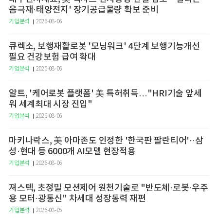
음극재·태양전지' 장기공급물량 확보 준비
기업분석
2026-08-06
큐렉소, 보행재활로봇 '모닝워크' 4단계 보행기능개선
필요 건강보험 급여 확대
기업분석
2026-08-06
알트, '케어로봇 플랫폼' 美 특허취득…"HRI기술 앞세
워 세계최대 시장 진입"
기업분석
2026-08-06
마키나락스, 美 아마존도 인정한 '한국판 팔란티어'··삼
성·현대 등 6000개 AI모델 현장적용
기업분석
2026-08-06
져스텍, 초정밀 모션제어 원천기술로 "반도체·로봇·우주
용 모터·광통신" 차세대 성장동력 재편
기업분석
2026-08-05