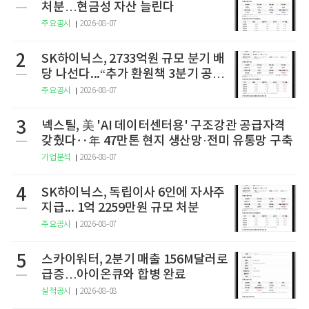
처분…현금성 자산 늘린다
주요공시
2026-08-07
2
SK하이닉스, 2733억원 규모 분기 배
당 나선다...“추가 환원책 3분기 공
개”
주요공시
2026-08-07
3
넥스틸, 美 'AI 데이터센터용' 구조강관 공급자격
갖췄다‥年 47만톤 현지 생산망·전미 유통망 구축
기업분석
2026-08-07
4
SK하이닉스, 독립이사 6인에 자사주
지급... 1억 2259만원 규모 처분
주요공시
2026-08-07
5
스카이워터, 2분기 매출 156M달러로
급증…아이온큐와 합병 완료
실적공시
2026-08-08