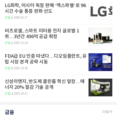
LG화학, 아시아 독점 판매 ‘엑스파렐’로 96
시간 수술 통증 완화 선도
산업
2026-01-17
비츠로셀, 스마트 미터용 전지 글로벌 1
위…3년간 436억 공급 확정
산업
2025-12-24
FDA급 EU 인증 따냈다…디오임플란트, 유
럽 시장 본격 공략 시동
산업
2025-10-30
신성이엔지, 반도체 클린룸 혁신 앞장…에
너지 20% 절감 기술 공개
산업
2025-10-21
금융
더보기