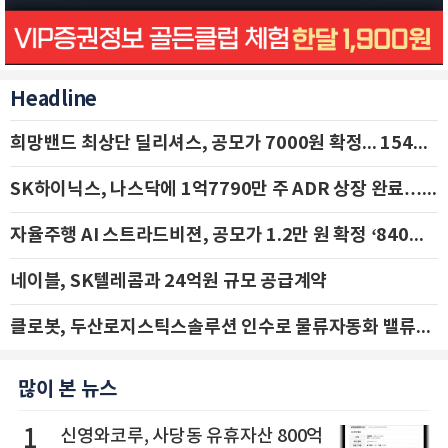
Headline
희망밴드 최상단 딜리셔스, 공모가 7000원 확정... 154억 규모 IPO 돌입
SK하이닉스, 나스닥에 1억7790만 주 ADR 상장 완료…29일 국내 추가 상장
자율주행 AI 스트라드비젼, 공모가 1.2만 원 확정 ‘840억 수혈’
네이블, SK텔레콤과 24억원 규모 공급계약
클로봇, 두산로지스틱스솔루션 인수로 물류자동화 밸류체인 확장 추진 - IBK투자증권
많이 본 뉴스
1
신영와코루, 사당동 유휴자산 800억