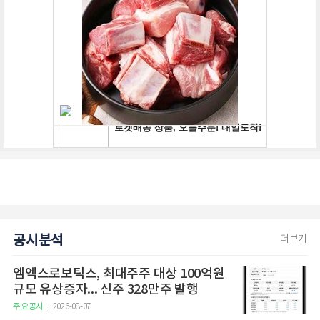
공시분석
더보기
엠엑스로보틱스, 최대주주 대상 100억원
규모 유상증자... 신주 328만주 발행
주요공시
2026-08-07