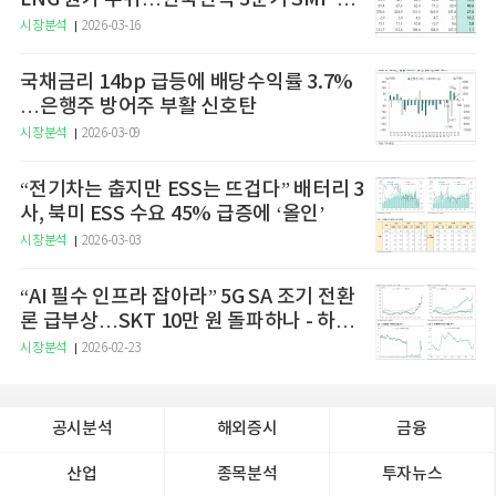
승 전망"
시장분석
2026-03-16
국채금리 14bp 급등에 배당수익률 3.7%
…은행주 방어주 부활 신호탄
시장분석
2026-03-09
“전기차는 춥지만 ESS는 뜨겁다” 배터리 3
사, 북미 ESS 수요 45% 급증에 ‘올인’
시장분석
2026-03-03
“AI 필수 인프라 잡아라” 5G SA 조기 전환
론 급부상…SKT 10만 원 돌파하나 - 하나
증권
시장분석
2026-02-23
공시분석
해외증시
금융
산업
종목분석
투자뉴스