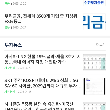
금융
2025-10-20
우리금융, 전세계 8500개 기업 중 최상위
ESG 등급
금융
2025-10-17
투자뉴스
더보기
아시아 LNG 현물 19% 급락·새울 3호기 시
동…국내 에너지 지형 대전환 가속
시장분석
2026-04-20
SKT 주간 KOSPI 대비 6.2%p 상회…5G
SA~6G 사이클, 2029년까지 대규모 투자
예고
시장분석
2026-04-13
하나증권 "중동 분쟁 속 유연탄·미국산
LNG 원가 우위…한국전력 3분기 SMP 상