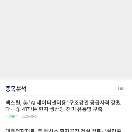
종목분석
더보기
넥스틸, 美 'AI 데이터센터용' 구조강관 공급자격 갖췄
다‥年 47만톤 현지 생산망·전미 유통망 구축
기업분석
2026-08-07
대주전자재료, 美 텍사스 현지공장 건설 검토··'실리콘