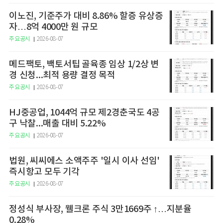
이노진, 기준주가 대비 8.86% 할증 유상증
자…8억 4000만 원 규모
주요공시
2026-08-07
메드팩토, 백토서팁 골육종 임상 1/2상 변
경 신청...최적 용량 결정 목적
주요공시
2026-08-07
HJ중공업, 1044억 규모 제2경춘국도 4공
구 낙찰...매출 대비 5.22%
주요공시
2026-08-07
법원, 씨씨에스 소액주주 '일시 이사 선임'
즉시항고 모두 기각
주요공시
2026-08-07
정성식 부사장, 웰크론 주식 3만1669주 ↑…지분율
0.28%