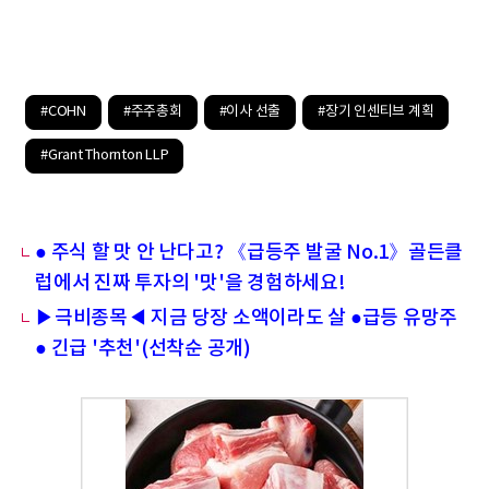
#COHN
#주주총회
#이사 선출
#장기 인센티브 계획
#Grant Thornton LLP
● 주식 할 맛 안 난다고? 《급등주 발굴 No.1》골든클
럽에서 진짜 투자의 '맛'을 경험하세요!
▶극비종목◀ 지금 당장 소액이라도 살 ●급등 유망주
● 긴급 '추천'(선착순 공개)