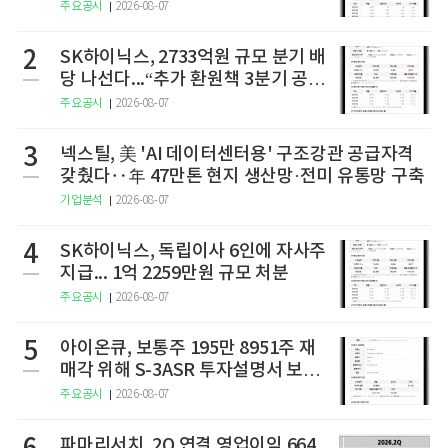
주요공시
2026-08-07
2
SK하이닉스, 2733억원 규모 분기 배
당 나선다...“추가 환원책 3분기 공
개”
주요공시
2026-08-07
3
넥스틸, 美 'AI 데이터센터용' 구조강관 공급자격
갖췄다‥年 47만톤 현지 생산망·전미 유통망 구축
기업분석
2026-08-07
4
SK하이닉스, 독립이사 6인에 자사주
지급... 1억 2259만원 규모 처분
주요공시
2026-08-07
5
아이온큐, 보통주 195만 8951주 재
매각 위해 S-3ASR 투자설명서 보충
서 제출
주요공시
2026-08-07
파마리서치, 2Q 연결 영업이익 664