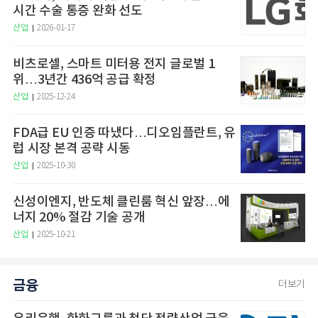
시간 수술 통증 완화 선도
산업
2026-01-17
비츠로셀, 스마트 미터용 전지 글로벌 1
위…3년간 436억 공급 확정
산업
2025-12-24
FDA급 EU 인증 따냈다…디오임플란트, 유
럽 시장 본격 공략 시동
산업
2025-10-30
신성이엔지, 반도체 클린룸 혁신 앞장…에
너지 20% 절감 기술 공개
산업
2025-10-21
금융
더보기