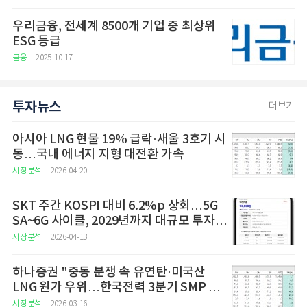
우리금융, 전세계 8500개 기업 중 최상위
ESG 등급
금융
2025-10-17
투자뉴스
더보기
아시아 LNG 현물 19% 급락·새울 3호기 시
동…국내 에너지 지형 대전환 가속
시장분석
2026-04-20
SKT 주간 KOSPI 대비 6.2%p 상회…5G
SA~6G 사이클, 2029년까지 대규모 투자
예고
시장분석
2026-04-13
하나증권 "중동 분쟁 속 유연탄·미국산
LNG 원가 우위…한국전력 3분기 SMP 상
승 전망"
시장분석
2026-03-16