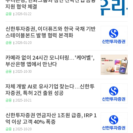
우리은행, 한화그룹과 첨단 전략산업 금융
지원 협약 체결
금융
2026-01-22
신한투자증권, 이더퓨즈와 한국 국채 기반
스테이블본드 발행 협력 본격화
금융
2026-01-20
카메라 없이 24시간 모니터링…'케어벨',
부산은행 앱에서 만난다
금융
2025-10-30
자체 개발 AI로 유사기업 찾는다…신한투
자증권, 특허 2건 출원 성공
금융
2025-10-21
신한투자증권 연금자산 1조원 급증, IRP 1
억 이상 고객 40% 폭증
금융
2025-10-20