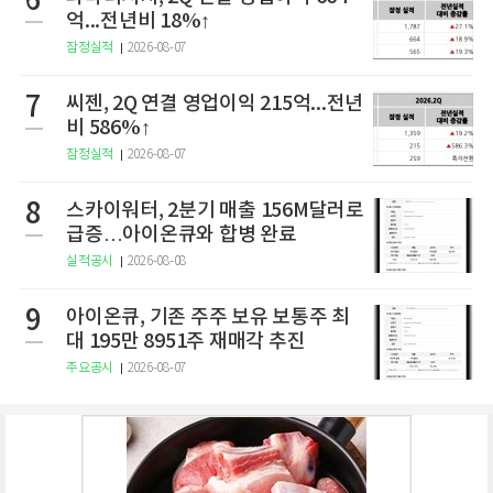
6
억...전년비 18%↑
잠정실적
2026-08-07
7
씨젠, 2Q 연결 영업이익 215억...전년
비 586%↑
잠정실적
2026-08-07
8
스카이워터, 2분기 매출 156M달러로
급증…아이온큐와 합병 완료
실적공시
2026-08-08
9
아이온큐, 기존 주주 보유 보통주 최
대 195만 8951주 재매각 추진
주요공시
2026-08-07