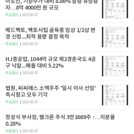
이노진, 기준주가 대비 8.86% 할증 유상증
자…8억 4000만 원 규모
주요공시
2026-08-07
메드팩토, 백토서팁 골육종 임상 1/2상 변
경 신청...최적 용량 결정 목적
주요공시
2026-08-07
HJ중공업, 1044억 규모 제2경춘국도 4공
구 낙찰...매출 대비 5.22%
주요공시
2026-08-07
법원, 씨씨에스 소액주주 '일시 이사 선임'
즉시항고 모두 기각
주요공시
2026-08-07
정성식 부사장, 웰크론 주식 3만1669주 ↑…지분율
0.28%
지분공시
2026-08-07