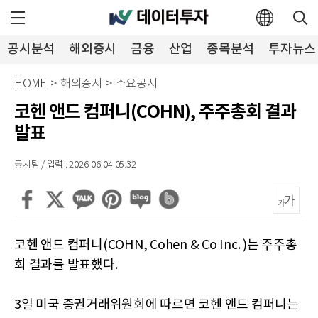
공시분석
해외증시
금융
산업
종목분석
투자뉴스
HOME
>
해외증시
>
주요공시
코헨 앤드 컴퍼니(COHN), 주주총회 결과
발표
공시팀 / 입력 : 2026-06-04 05:32
코헨 앤드 컴퍼니(COHN, Cohen & Co Inc. )는 주주총
회 결과를 발표했다.
3일 미국 증권거래위원회에 따르면 코헨 앤드 컴퍼니는