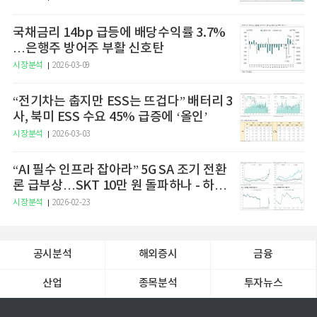
국채금리 14bp 급등에 배당수익률 3.7%
…은행주 방어주 부활 신호탄
시장분석
2026-03-09
“전기차는 춥지만 ESS는 뜨겁다” 배터리 3
사, 북미 ESS 수요 45% 급증에 ‘올인’
시장분석
2026-03-03
“AI 필수 인프라 잡아라” 5G SA 조기 전환
론 급부상…SKT 10만 원 돌파하나 - 하나
증권
시장분석
2026-02-23
공시분석
해외증시
금융
산업
종목분석
투자뉴스