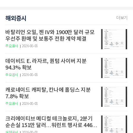
해외증시
더보기
바탈리언 오일, 젠 IV와 1900만 달러 규모
우선주 환매 및 보통주 전환 계약 체결
주요공시
2026-08-08
데이비드 E. 라자르, 퀀텀 사이버 지분
94.3% 확보
주요공시
2026-08-08
캐로네이드 캐피탈, 칸나에 홀딩스 지분
7.8% 확보
주요공시
2026-08-08
크리에이티브 메디컬 테크놀로지, 2분기
순손실 151만 달러…워런트 행사로 446만
달러 조달
실적공시
2026-08-08