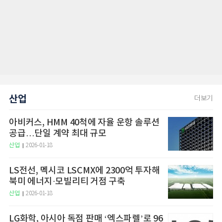
산업
더보기
아비커스, HMM 40척에 자율 운항 솔루션
공급…단일 계약 최대 규모
산업
2026-01-18
LS전선, 멕시코 LSCMX에 2300억 투자해
북미 에너지·모빌리티 거점 구축
산업
2026-01-18
LG화학, 아시아 독점 판매 ‘엑스파렐’로 96