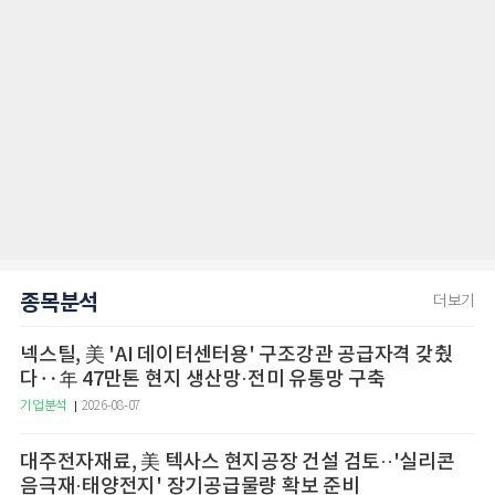
종목분석
더보기
넥스틸, 美 'AI 데이터센터용' 구조강관 공급자격 갖췄
다‥年 47만톤 현지 생산망·전미 유통망 구축
기업분석
2026-08-07
대주전자재료, 美 텍사스 현지공장 건설 검토··'실리콘
음극재·태양전지' 장기공급물량 확보 준비