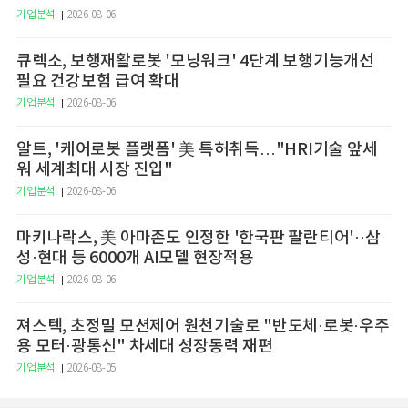
기업분석
2026-08-06
큐렉소, 보행재활로봇 '모닝워크' 4단계 보행기능개선
필요 건강보험 급여 확대
기업분석
2026-08-06
알트, '케어로봇 플랫폼' 美 특허취득…"HRI기술 앞세
워 세계최대 시장 진입"
기업분석
2026-08-06
마키나락스, 美 아마존도 인정한 '한국판 팔란티어'··삼
성·현대 등 6000개 AI모델 현장적용
기업분석
2026-08-06
져스텍, 초정밀 모션제어 원천기술로 "반도체·로봇·우주
용 모터·광통신" 차세대 성장동력 재편
기업분석
2026-08-05