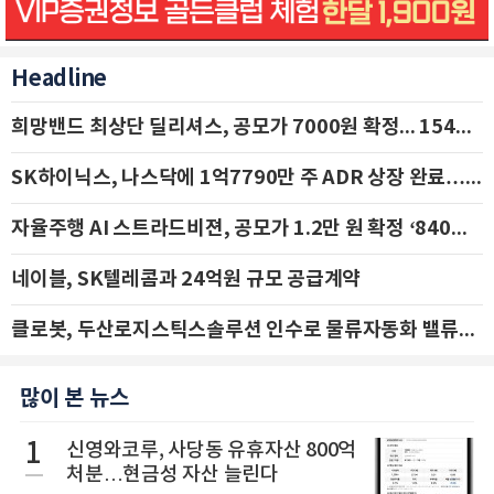
Headline
희망밴드 최상단 딜리셔스, 공모가 7000원 확정... 154억 규모 IPO 돌입
SK하이닉스, 나스닥에 1억7790만 주 ADR 상장 완료…29일 국내 추가 상장
자율주행 AI 스트라드비젼, 공모가 1.2만 원 확정 ‘840억 수혈’
네이블, SK텔레콤과 24억원 규모 공급계약
클로봇, 두산로지스틱스솔루션 인수로 물류자동화 밸류체인 확장 추진 - IBK투자증권
많이 본 뉴스
1
신영와코루, 사당동 유휴자산 800억
처분…현금성 자산 늘린다