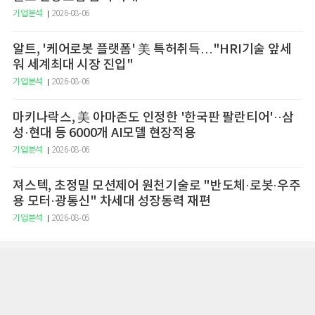
기업분석
2026-08-06
알트, '케어로봇 플랫폼' 美 특허취득…"HRI기술 앞세
워 세계최대 시장 진입"
기업분석
2026-08-06
마키나락스, 美 아마존도 인정한 '한국판 팔란티어'··삼
성·현대 등 6000개 AI모델 현장적용
기업분석
2026-08-06
져스텍, 초정밀 모션제어 원천기술로 "반도체·로봇·우주
용 모터·광통신" 차세대 성장동력 재편
기업분석
2026-08-05