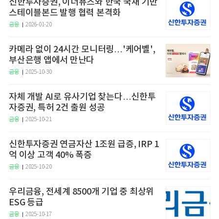
신한투자증권, 이더퓨즈와 한국 국채 기반
스테이블본드 발행 협력 본격화
금융
2026-01-20
카메라 없이 24시간 모니터링…'케어벨',
부산은행 앱에서 만난다
금융
2025-10-30
자체 개발 AI로 유사기업 찾는다…신한투
자증권, 특허 2건 출원 성공
금융
2025-10-21
신한투자증권 연금자산 1조원 급증, IRP 1
억 이상 고객 40% 폭증
금융
2025-10-20
우리금융, 전세계 8500개 기업 중 최상위
ESG 등급
금융
2025-10-17