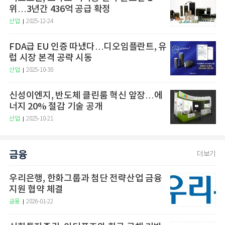
위…3년간 436억 공급 확정
산업
2025-12-24
FDA급 EU 인증 따냈다…디오임플란트, 유
럽 시장 본격 공략 시동
산업
2025-10-30
신성이엔지, 반도체 클린룸 혁신 앞장…에
너지 20% 절감 기술 공개
산업
2025-10-21
금융
더보기
우리은행, 한화그룹과 첨단 전략산업 금융
지원 협약 체결
금융
2026-01-22