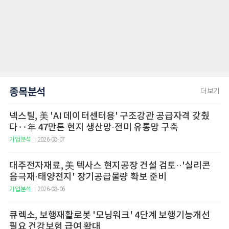
종목분석
더보기
넥스틸, 美 'AI 데이터센터용' 구조강관 공급자격 갖췄
다‥年 47만톤 현지 생산망·전미 유통망 구축
기업분석
2026-08-07
대주전자재료, 美 텍사스 현지공장 건설 검토··'실리콘
음극재·태양전지' 장기공급물량 확보 준비
기업분석
2026-08-06
큐렉소, 보행재활로봇 '모닝워크' 4단계 보행기능개선
필요 건강보험 급여 확대