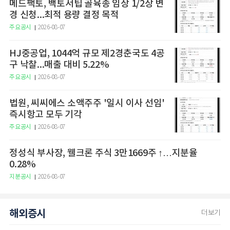
메드팩토, 백토서팁 골육종 임상 1/2상 변
경 신청...최적 용량 결정 목적
주요공시
2026-08-07
HJ중공업, 1044억 규모 제2경춘국도 4공
구 낙찰...매출 대비 5.22%
주요공시
2026-08-07
법원, 씨씨에스 소액주주 '일시 이사 선임'
즉시항고 모두 기각
주요공시
2026-08-07
정성식 부사장, 웰크론 주식 3만1669주 ↑…지분율
0.28%
지분공시
2026-08-07
해외증시
더보기