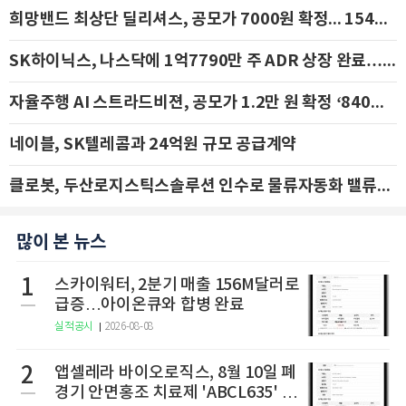
희망밴드 최상단 딜리셔스, 공모가 7000원 확정... 154억 규모 IPO 돌입
SK하이닉스, 나스닥에 1억7790만 주 ADR 상장 완료…29일 국내 추가 상장
자율주행 AI 스트라드비젼, 공모가 1.2만 원 확정 ‘840억 수혈’
네이블, SK텔레콤과 24억원 규모 공급계약
클로봇, 두산로지스틱스솔루션 인수로 물류자동화 밸류체인 확장 추진 - IBK투자증권
많이 본 뉴스
1
스카이워터, 2분기 매출 156M달러로
급증…아이온큐와 합병 완료
실적공시
2026-08-08
2
앱셀레라 바이오로직스, 8월 10일 폐
경기 안면홍조 치료제 'ABCL635' 임