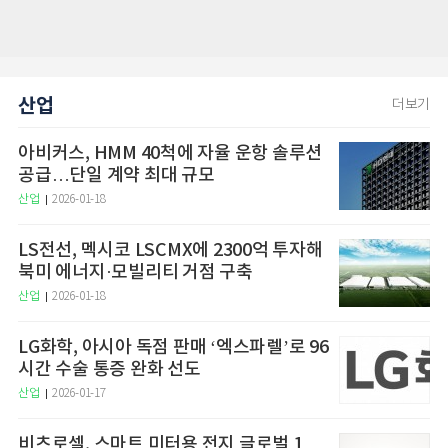
산업
더보기
아비커스, HMM 40척에 자율 운항 솔루션
공급…단일 계약 최대 규모
산업
2026-01-18
LS전선, 멕시코 LSCMX에 2300억 투자해
북미 에너지·모빌리티 거점 구축
산업
2026-01-18
LG화학, 아시아 독점 판매 ‘엑스파렐’로 96
시간 수술 통증 완화 선도
산업
2026-01-17
비츠로셀, 스마트 미터용 전지 글로벌 1