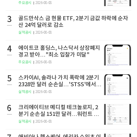
상 2상 결과 발표
주요공시
2026-08-08
3
골드만삭스 금 현물 ETF, 2분기 금값 하락에 순자
산 24억 달러로 감소
실적공시
2026-08-08
4
에이트코 홀딩스, 나스닥서 상장폐지
경고 받아…"최소 입찰가 미달"
주요공시
2026-08-08
5
스카이AI, 솔라나 가치 폭락에 2분기
2328만 달러 순손실…'STSS'에서
사명·티커 변경 완료
실적공시
2026-08-08
6
크리에이티브 메디컬 테크놀로지, 2
분기 순손실 151만 달러…워런트 행
사로 446만 달러 조달
실적공시
2026-08-08