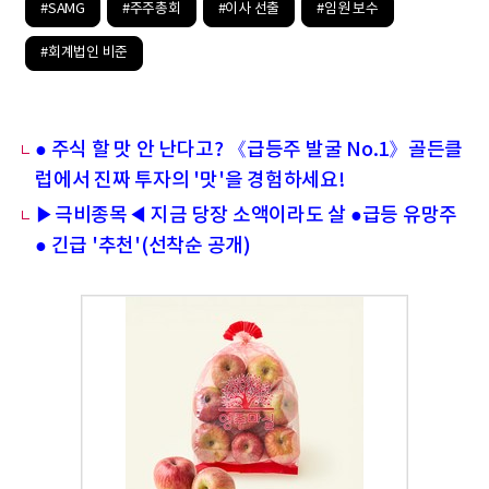
#SAMG
#주주총회
#이사 선출
#임원 보수
#회계법인 비준
● 주식 할 맛 안 난다고? 《급등주 발굴 No.1》골든클
럽에서 진짜 투자의 '맛'을 경험하세요!
▶극비종목◀ 지금 당장 소액이라도 살 ●급등 유망주
● 긴급 '추천'(선착순 공개)