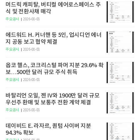
머드릭 캐피탈, 버티컬 에어로스페이스 주
식 및 전환사채 매각
주요공시
2026-08-08
에드워드 H. 커너핸 등 5인, 업시디언 에너
지 공동 보고 협약 체결
주요공시
2026-08-08
옵코 헬스, 코크리스털 파머 지분 29.6% 확
보…500만 달러 규모 주식 취득
주요공시
2026-08-08
바탈리언 오일, 젠 IV와 1900만 달러 규모
우선주 환매 및 보통주 전환 계약 체결
주요공시
2026-08-08
데이비드 E. 라자르, 퀀텀 사이버 지분
94.3% 확보