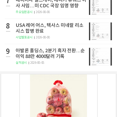
7
애비아나 헬스케어, 에리카 슈워츠 이
사 사임…미 CDC 국장 임명 영향
주요임원공시
2026-08-08
8
USA 레어 어스, 텍사스 미네랄 리소
시스 합병 완료
사업발표공시
2026-08-08
9
아발론 홀딩스, 2분기 흑자 전환…순
이익 88만 4000달러 기록
실적공시
2026-08-08