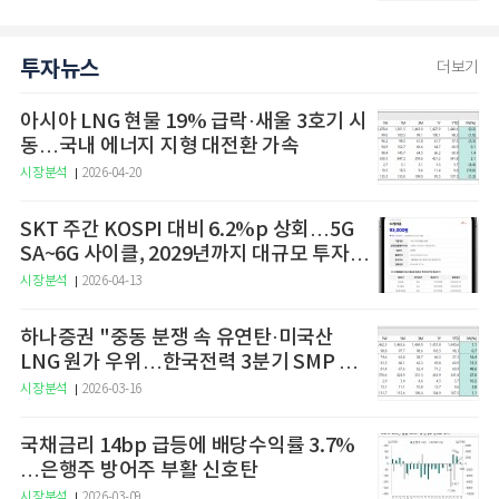
투자뉴스
더보기
아시아 LNG 현물 19% 급락·새울 3호기 시
동…국내 에너지 지형 대전환 가속
시장분석
2026-04-20
SKT 주간 KOSPI 대비 6.2%p 상회…5G
SA~6G 사이클, 2029년까지 대규모 투자
예고
시장분석
2026-04-13
하나증권 "중동 분쟁 속 유연탄·미국산
LNG 원가 우위…한국전력 3분기 SMP 상
승 전망"
시장분석
2026-03-16
국채금리 14bp 급등에 배당수익률 3.7%
…은행주 방어주 부활 신호탄
시장분석
2026-03-09