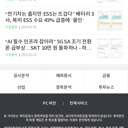
“전기차는 춥지만 ESS는 뜨겁다” 배터리 3
사, 북미 ESS 수요 45% 급증에 ‘올인’
시장분석
2026-03-03
“AI 필수 인프라 잡아라” 5G SA 조기 전환
론 급부상…SKT 10만 원 돌파하나 - 하나
증권
시장분석
2026-02-23
공시분석
해외증시
금융
산업
종목분석
투자뉴스
PC 버전
전체서비스
본 사이트는 투자권유나 종목추천을 하지 않으며, 유사투자자문업을 영위하지 않습니다. 투자판단
의 최종 책임은 본 정보를 열람하는 이용자 본인에게 있습니다.