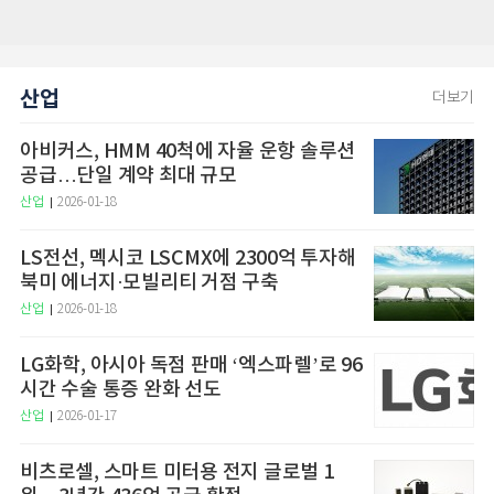
산업
더보기
아비커스, HMM 40척에 자율 운항 솔루션
공급…단일 계약 최대 규모
산업
2026-01-18
LS전선, 멕시코 LSCMX에 2300억 투자해
북미 에너지·모빌리티 거점 구축
산업
2026-01-18
LG화학, 아시아 독점 판매 ‘엑스파렐’로 96
시간 수술 통증 완화 선도
산업
2026-01-17
비츠로셀, 스마트 미터용 전지 글로벌 1