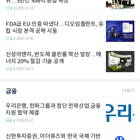
위…3년간 436억 공급 확정
산업
2025-12-24
FDA급 EU 인증 따냈다…디오임플란트, 유
럽 시장 본격 공략 시동
산업
2025-10-30
신성이엔지, 반도체 클린룸 혁신 앞장…에
너지 20% 절감 기술 공개
산업
2025-10-21
금융
더보기
우리은행, 한화그룹과 첨단 전략산업 금융
지원 협약 체결
금융
2026-01-22
신한투자증권, 이더퓨즈와 한국 국채 기반