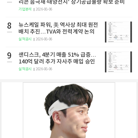
리콘 음극재·태양전지' 장기공급물량 확보 준비
기업분석
2026-08-06
8
뉴스케일 파워, 美 역사상 최대 원전
배치 추진…TVA와 전력계약 논의
실적공시
2026-08-06
9
샌디스크, 4분기 매출 51% 급증…
140억 달러 추가 자사주 매입 승인
실적공시
2026-08-06