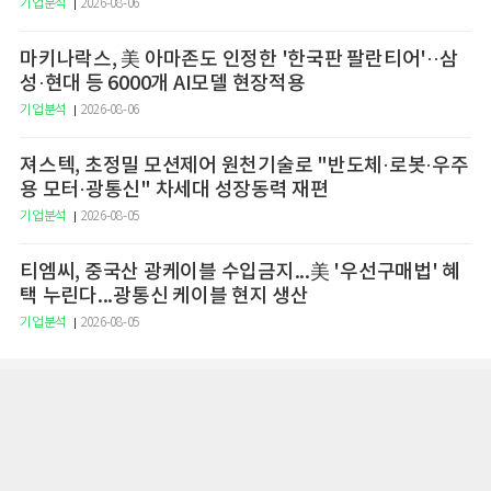
기업분석
2026-08-06
마키나락스, 美 아마존도 인정한 '한국판 팔란티어'··삼
성·현대 등 6000개 AI모델 현장적용
기업분석
2026-08-06
져스텍, 초정밀 모션제어 원천기술로 "반도체·로봇·우주
용 모터·광통신" 차세대 성장동력 재편
기업분석
2026-08-05
티엠씨, 중국산 광케이블 수입금지...美 '우선구매법' 혜
택 누린다...광통신 케이블 현지 생산
기업분석
2026-08-05