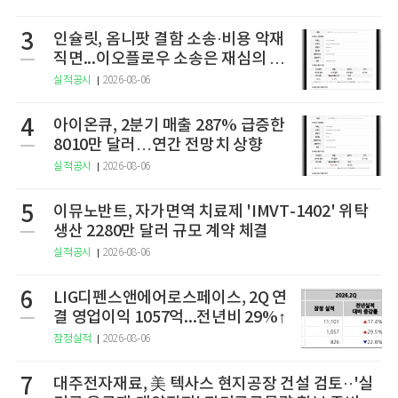
3
인슐릿, 옴니팟 결함 소송·비용 악재
직면...이오플로우 소송은 재심의 청
구
실적공시
2026-08-06
4
아이온큐, 2분기 매출 287% 급증한
8010만 달러…연간 전망치 상향
실적공시
2026-08-06
5
이뮤노반트, 자가면역 치료제 'IMVT-1402' 위탁
생산 2280만 달러 규모 계약 체결
실적공시
2026-08-06
6
LIG디펜스앤에어로스페이스, 2Q 연
결 영업이익 1057억...전년비 29%↑
잠정실적
2026-08-06
7
대주전자재료, 美 텍사스 현지공장 건설 검토··'실