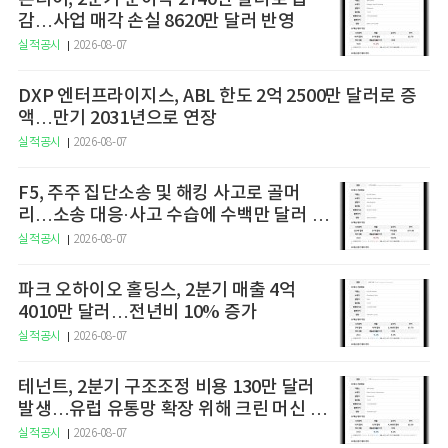
감…사업 매각 손실 8620만 달러 반영
실적공시
2026-08-07
DXP 엔터프라이지스, ABL 한도 2억 2500만 달러로 증
액…만기 2031년으로 연장
실적공시
2026-08-07
F5, 주주 집단소송 및 해킹 사고로 골머
리…소송 대응·사고 수습에 수백만 달러 지
출
실적공시
2026-08-07
파크 오하이오 홀딩스, 2분기 매출 4억
4010만 달러…전년비 10% 증가
실적공시
2026-08-07
테넌트, 2분기 구조조정 비용 130만 달러
발생…유럽 유통망 확장 위해 크린 머신 인
수
실적공시
2026-08-07