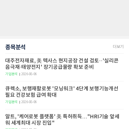
종목분석
더보기
대주전자재료, 美 텍사스 현지공장 건설 검토··'실리콘
음극재·태양전지' 장기공급물량 확보 준비
기업분석
2026-08-06
큐렉소, 보행재활로봇 '모닝워크' 4단계 보행기능개선
필요 건강보험 급여 확대
기업분석
2026-08-06
알트, '케어로봇 플랫폼' 美 특허취득…"HRI기술 앞세
워 세계최대 시장 진입"