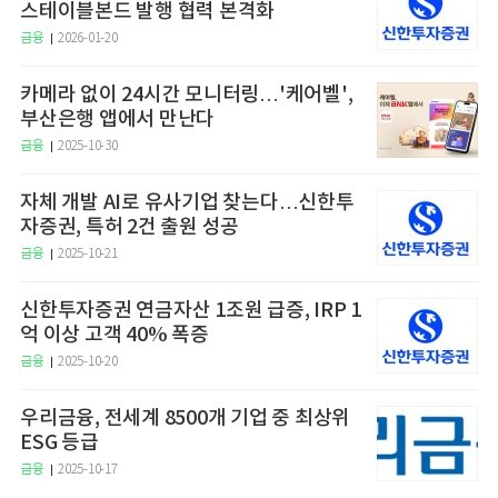
스테이블본드 발행 협력 본격화
금융
2026-01-20
카메라 없이 24시간 모니터링…'케어벨',
부산은행 앱에서 만난다
금융
2025-10-30
자체 개발 AI로 유사기업 찾는다…신한투
자증권, 특허 2건 출원 성공
금융
2025-10-21
신한투자증권 연금자산 1조원 급증, IRP 1
억 이상 고객 40% 폭증
금융
2025-10-20
우리금융, 전세계 8500개 기업 중 최상위
ESG 등급
금융
2025-10-17