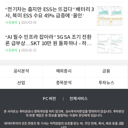
“전기차는 춥지만 ESS는 뜨겁다” 배터리 3
사, 북미 ESS 수요 45% 급증에 ‘올인’
시장분석
2026-03-03
“AI 필수 인프라 잡아라” 5G SA 조기 전환
론 급부상…SKT 10만 원 돌파하나 - 하나
증권
시장분석
2026-02-23
공시분석
해외증시
금융
산업
종목분석
투자뉴스
PC 버전
전체서비스
본 사이트는 투자권유나 종목추천을 하지 않으며, 유사투자자문업을 영위하지 않습니다. 투자판단
의 최종 책임은 본 정보를 열람하는 이용자 본인에게 있습니다.
데이터투자의 모든 콘텐츠 및 기사는 저작권법의 보호를 받는 바, 무단 전재, 복사, 배포 등을 금합
니다.