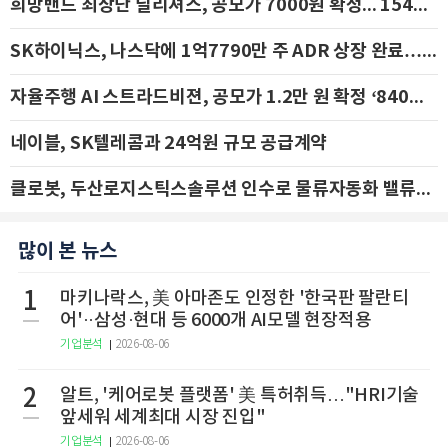
희망밴드 최상단 딜리셔스, 공모가 7000원 확정... 154억 규모 IPO 돌입
SK하이닉스, 나스닥에 1억7790만 주 ADR 상장 완료…29일 국내 추가 상장
자율주행 AI 스트라드비젼, 공모가 1.2만 원 확정 ‘840억 수혈’
네이블, SK텔레콤과 24억원 규모 공급계약
클로봇, 두산로지스틱스솔루션 인수로 물류자동화 밸류체인 확장 추진 - IBK투자증권
많이 본 뉴스
1
마키나락스, 美 아마존도 인정한 '한국판 팔란티
어'··삼성·현대 등 6000개 AI모델 현장적용
기업분석
2026-08-06
2
알트, '케어로봇 플랫폼' 美 특허취득…"HRI기술
앞세워 세계최대 시장 진입"
기업분석
2026-08-06