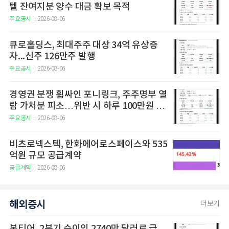
텔 잔여지분 양수 대금 확보 목적
주요공시
2026-08-06
큐로홀딩스, 최대주주 대상 34억 유상증
자...신주 126만주 발행
주요공시
2026-08-06
경영권 분쟁 휩싸인 포니링크, 주주명부 열
람 가처분 피소…위반 시 하루 100만원 청
구
주요공시
2026-08-06
비츠로넥스텍, 한화에어로스페이스와 535
억원 규모 공급계약
공급계약
2026-08-06
해외증시
더보기
본티어, 2분기 순이익 2740만 달러로 급