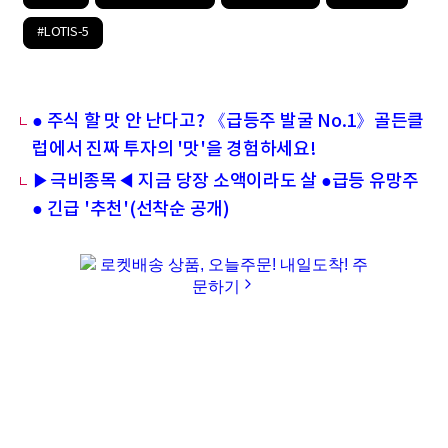
#LOTIS-5
● 주식 할 맛 안 난다고? 《급등주 발굴 No.1》골든클
럽에서 진짜 투자의 '맛'을 경험하세요!
▶극비종목◀ 지금 당장 소액이라도 살 ●급등 유망주
● 긴급 '추천'(선착순 공개)