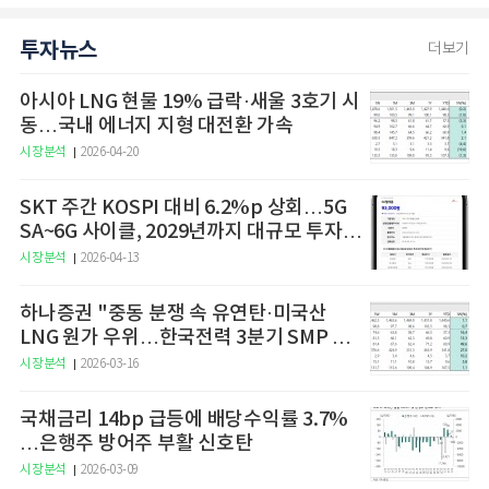
투자뉴스
더보기
아시아 LNG 현물 19% 급락·새울 3호기 시
동…국내 에너지 지형 대전환 가속
시장분석
2026-04-20
SKT 주간 KOSPI 대비 6.2%p 상회…5G
SA~6G 사이클, 2029년까지 대규모 투자
예고
시장분석
2026-04-13
하나증권 "중동 분쟁 속 유연탄·미국산
LNG 원가 우위…한국전력 3분기 SMP 상
승 전망"
시장분석
2026-03-16
국채금리 14bp 급등에 배당수익률 3.7%
…은행주 방어주 부활 신호탄
시장분석
2026-03-09