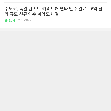
수노코, 독일 탄퀴드·카리브해 델타 인수 완료…6억 달
러 규모 신규 인수 계약도 체결
실적공시
2026-08-07