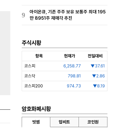
아이온큐, 기존 주주 보유 보통주 최대 195
9
만 8951주 재매각 추진
주식시황
항목
현재가
전일대비
코스피
6,258.77
▼37.61
코스닥
798.81
▼2.86
코스피200
974.73
▼8.19
암호화폐시황
빗썸
업비트
코인원