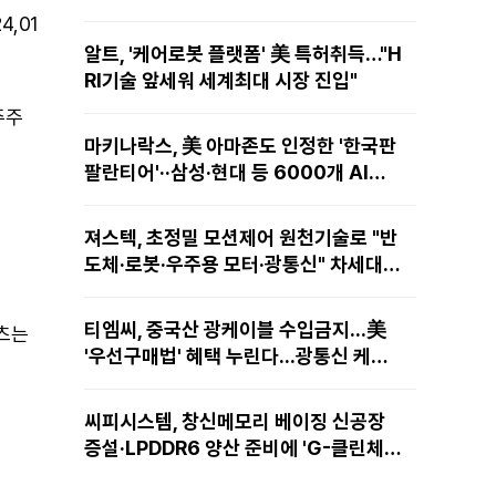
4,01
알트, '케어로봇 플랫폼' 美 특허취득…"H
RI기술 앞세워 세계최대 시장 진입"
주주
마키나락스, 美 아마존도 인정한 '한국판
팔란티어'··삼성·현대 등 6000개 AI모
델 현장적용
져스텍, 초정밀 모션제어 원천기술로 "반
도체·로봇·우주용 모터·광통신" 차세대
성장동력 재편
티엠씨, 중국산 광케이블 수입금지...美
텐츠는
'우선구매법' 혜택 누린다...광통신 케이
블 현지 생산
씨피시스템, 창신메모리 베이징 신공장
증설·LPDDR6 양산 준비에 'G-클린체
인' 공급 확대노린다