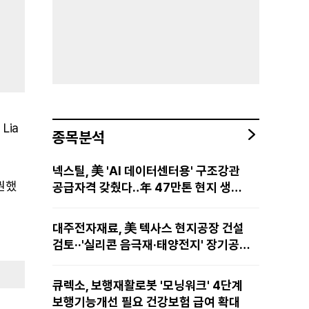
Lia
종목분석
넥스틸, 美 'AI 데이터센터용' 구조강관
기권했
공급자격 갖췄다‥年 47만톤 현지 생산
망·전미 유통망 구축
대주전자재료, 美 텍사스 현지공장 건설
검토··'실리콘 음극재·태양전지' 장기공급
물량 확보 준비
큐렉소, 보행재활로봇 '모닝워크' 4단계
보행기능개선 필요 건강보험 급여 확대