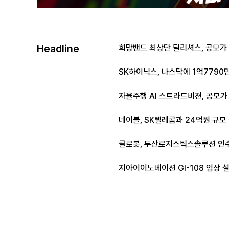
Headline
희망밴드 최상단 딜리셔스, 공모가 70
SK하이닉스, 나스닥에 1억7790만
자율주행 AI 스트라드비젼, 공모가 1
네이블, SK텔레콤과 24억원 규모
클로봇, 두산로지스틱스솔루션 인수
지아이이노베이션 GI-108 임상 설