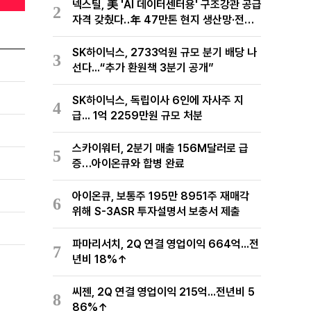
넥스틸, 美 'AI 데이터센터용' 구조강관 공급
2
자격 갖췄다‥年 47만톤 현지 생산망·전미
유통망 구축
SK하이닉스, 2733억원 규모 분기 배당 나
3
선다...“추가 환원책 3분기 공개”
SK하이닉스, 독립이사 6인에 자사주 지
4
급... 1억 2259만원 규모 처분
스카이워터, 2분기 매출 156M달러로 급
5
증…아이온큐와 합병 완료
아이온큐, 보통주 195만 8951주 재매각
6
위해 S-3ASR 투자설명서 보충서 제출
파마리서치, 2Q 연결 영업이익 664억...전
7
년비 18%↑
씨젠, 2Q 연결 영업이익 215억...전년비 5
8
86%↑