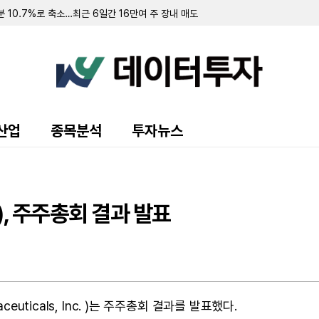
 10.7%로 축소…최근 6일간 16만여 주 장내 매도
55만 달러…자금조달로 현금 2억 3210만 달러 확보
영해 2분기 순손실 1427만 달러 기록
70만 달러 기록…가상자산 평가이익에 흑자 전환
 9371주 발행
만 달러 기록…전년비 24% 증가
출 채권 457만 달러로 감소…대출 조건 조정액은 412만 달러
만 달러 기록…가상자산 평가손실 영향
소에도 매출총이익률 32.4%로 대폭 개선
산업
종목분석
투자뉴스
 규모 선순위 전환사채 발행 완료
 주식 및 전환사채 매각
, 주주총회 결과 발표
euticals, Inc. )는 주주총회 결과를 발표했다.