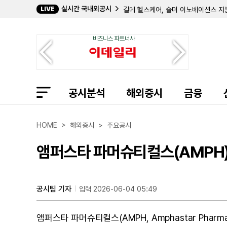
길데 헬스케어, 숄더 이노베이션스 지분
실시간 국내외공시
LIVE
임믹스 바이오파머, 2분기 순손실 11
자이어 테라퓨틱스, 컬젠 합병 소급 반
에이트코 홀딩스, 2분기 순이익 17
비즈니스 파트너사
볼리션RX, 린드 글로벌에 보통주 77만
인디 세미컨덕터, 2분기 매출 6400
퍼스트 노던 커뮤니티 뱅코프, 부실 대
샤프링크, 2분기 순손실 3억 9427
엑스피언360, 2분기 매출 32% 감
공시분석
해외증시
금융
인디 세미컨덕터, 1억 7050만 달러
머드릭 캐피탈, 버티컬 에어로스페이스
HOME > 해외증시 > 주요공시
앰퍼스타 파머슈티컬스(AMPH)
공시팀 기자
입력 2026-06-04 05:49
앰퍼스타 파머슈티컬스(AMPH, Amphastar Pharmac