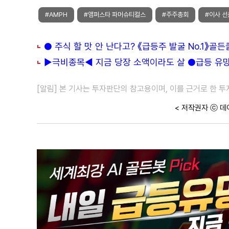
#AMPH
#앰퍼스타 파머슈티컬스
#주주총회
#이사 선
● 주식 할 맛 안 난다고? 《급등주 발굴 No.1》골
▶극비종목◀ 지금 당장 소액이라도 살 ●급등 유망주
[알림] 본 기사는 투자판단의 참고용이며, 이를 근거로 한 
< 저작권자 ⓒ 데