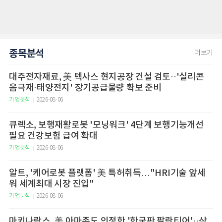
종목분석
더보기
대주전자재료, 美 텍사스 현지공장 건설 검토··'실리콘
음극재·태양전지' 장기공급물량 확보 준비
기업분석
2026-08-06
큐렉소, 보행재활로봇 '모닝워크' 4단계 보행기능개선
필요 건강보험 급여 확대
기업분석
2026-08-06
알트, '케어로봇 플랫폼' 美 특허취득…"HRI기술 앞세
워 세계최대 시장 진입"
기업분석
2026-08-06
마키나락스, 美 아마존도 인정한 '한국판 팔란티어'··삼