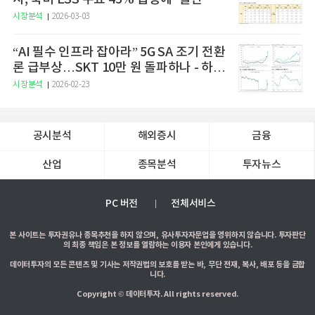
시장분석
2026-03-03
“AI 필수 인프라 잡아라” 5G SA 조기 전환
론 급부상…SKT 10만 원 돌파하나 - 하나
증권
시장분석
2026-02-23
공시분석
해외증시
금융
산업
종목분석
투자뉴스
PC 버전
전체서비스
본 사이트는 투자권유나 종목추천을 하지 않으며, 유사투자자문업을 영위하지 않습니다. 투자판단
의 최종 책임은 본 정보를 열람하는 이용자 본인에게 있습니다.
데이터투자의 모든 콘텐츠 및 기사는 저작권법의 보호를 받는 바, 무단 전재, 복사, 배포 등을 금합
니다.
Copyright © 데이터투자. All rights reserved.