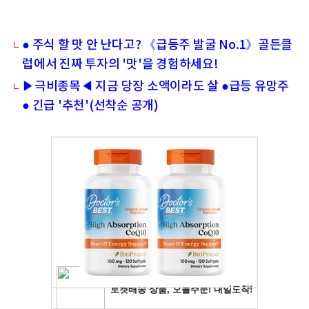
● 주식 할 맛 안 난다고? 《급등주 발굴 No.1》골든클
럽에서 진짜 투자의 '맛'을 경험하세요!
▶극비종목◀ 지금 당장 소액이라도 살 ●급등 유망주
● 긴급 '추천'(선착순 공개)