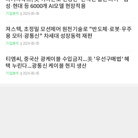
성·현대 등 6000개 AI모델 현장적용
기업분석
2026-08-06
져스텍, 초정밀 모션제어 원천기술로 "반도체·로봇·우주
용 모터·광통신" 차세대 성장동력 재편
기업분석
2026-08-05
티엠씨, 중국산 광케이블 수입금지...美 '우선구매법' 혜
택 누린다...광통신 케이블 현지 생산
기업분석
2026-08-05