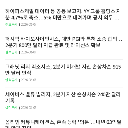
하이퍼스케일 데이터 등 공동 보고자, YY 그룹 홀딩스 지
분 4.7%로 축소…5% 미만으로 내려가며 공시 의무 종
료
주요공시
2026-08-07
퍼시픽 바이오사이언시스, 대만 PGI와 특허 소송 합의…
2분기 800만 달러 지급 완료 및 라이선스 확보
실적공시
2026-08-07
그래닛 리지 리소시스, 2분기 미개발 자산 손상차손 915
만 달러 인식
실적공시
2026-08-07
세이버스 밸류 빌리지, 2분기 자산 손상차손 240만 달러
기록
실적공시
2026-08-07
옵티멈 커뮤니케이션스, 존속 능력 '의문'…내년 63억달