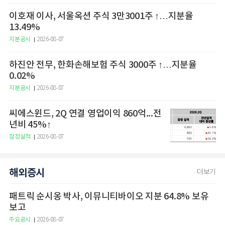
이호재 이사, 서울옥션 주식 3만3001주 ↑…지분율
13.49%
지분공시
2026-08-07
하진안 전무, 한화손해보험 주식 3000주 ↑…지분율
0.02%
지분공시
2026-08-07
씨에스윈드, 2Q 연결 영업이익 860억...전
년비 45%↑
잠정실적
2026-08-07
해외증시
더보기
패트릭 순시옹 박사, 이뮤니티바이오 지분 64.8% 보유
보고
주요공시
2026-08-07