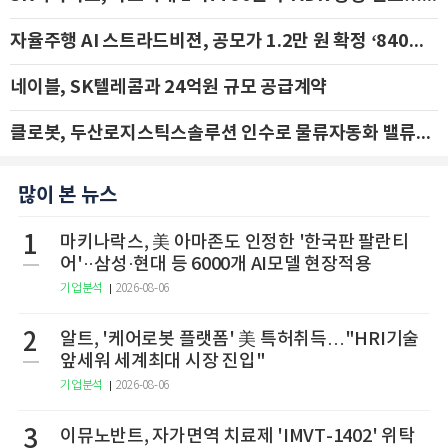
자율주행 AI 스트라드비젼, 공모가 1.2만 원 확정 ‘840억 수혈’
네이블, SK텔레콤과 24억원 규모 공급계약
클로봇, 두산로지스틱스솔루션 인수로 물류자동화 밸류체인 확장 추진 - IBK투자증권
많이 본 뉴스
1
마키나락스, 美 아마존도 인정한 '한국판 팔란티
어'··삼성·현대 등 6000개 AI모델 현장적용
기업분석
2026-08-06
2
알트, '케어로봇 플랫폼' 美 특허취득…"HRI기술
앞세워 세계최대 시장 진입"
기업분석
2026-08-06
3
이뮤노반트, 자가면역 치료제 'IMVT-1402' 위탁