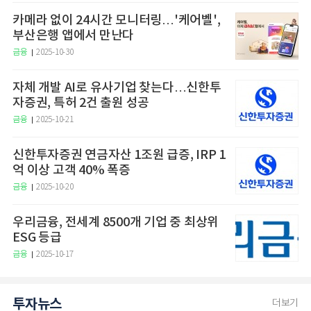
카메라 없이 24시간 모니터링…'케어벨',
부산은행 앱에서 만난다
금융
2025-10-30
자체 개발 AI로 유사기업 찾는다…신한투
자증권, 특허 2건 출원 성공
금융
2025-10-21
신한투자증권 연금자산 1조원 급증, IRP 1
억 이상 고객 40% 폭증
금융
2025-10-20
우리금융, 전세계 8500개 기업 중 최상위
ESG 등급
금융
2025-10-17
투자뉴스
더보기