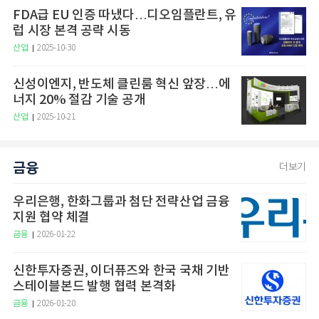
FDA급 EU 인증 따냈다…디오임플란트, 유
럽 시장 본격 공략 시동
산업
2025-10-30
신성이엔지, 반도체 클린룸 혁신 앞장…에
너지 20% 절감 기술 공개
산업
2025-10-21
금융
더보기
우리은행, 한화그룹과 첨단 전략산업 금융
지원 협약 체결
금융
2026-01-22
신한투자증권, 이더퓨즈와 한국 국채 기반
스테이블본드 발행 협력 본격화
금융
2026-01-20