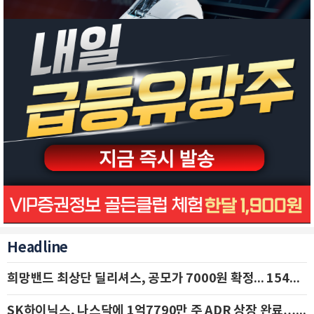
Headline
희망밴드 최상단 딜리셔스, 공모가 7000원 확정... 154억 규모 IPO 돌입
SK하이닉스, 나스닥에 1억7790만 주 ADR 상장 완료…29일 국내 추가 상장