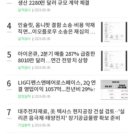
생산 2280만 달러 규모 계약 체결
실적공시
2026-08-06
4
인슐릿, 옴니팟 결함 소송·비용 악재
직면...이오플로우 소송은 재심의 청
구
실적공시
2026-08-06
5
아이온큐, 2분기 매출 287% 급증한
8010만 달러…연간 전망치 상향
실적공시
2026-08-06
6
LIG디펜스앤에어로스페이스, 2Q 연
결 영업이익 1057억...전년비 29%↑
잠정실적
2026-08-06
7
대주전자재료, 美 텍사스 현지공장 건설 검토··'실
리콘 음극재·태양전지' 장기공급물량 확보 준비
기업분석
2026-08-06