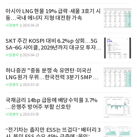
아시아 LNG 현물 19% 급락·새울 3호기 시
동…국내 에너지 지형 대전환 가속
시장분석
2026-04-20
SKT 주간 KOSPI 대비 6.2%p 상회…5G
SA~6G 사이클, 2029년까지 대규모 투자
예고
시장분석
2026-04-13
하나증권 "중동 분쟁 속 유연탄·미국산
LNG 원가 우위…한국전력 3분기 SMP 상
승 전망"
시장분석
2026-03-16
국채금리 14bp 급등에 배당수익률 3.7%
…은행주 방어주 부활 신호탄
시장분석
2026-03-09
“전기차는 춥지만 ESS는 뜨겁다” 배터리 3
사, 북미 ESS 수요 45% 급증에 ‘올인’