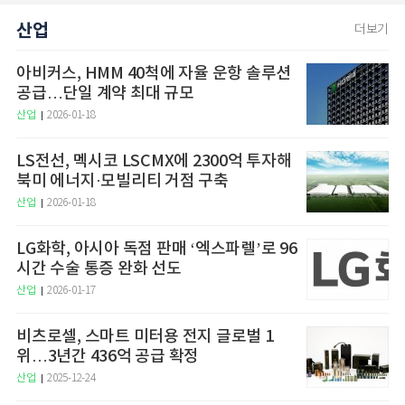
산업
더보기
아비커스, HMM 40척에 자율 운항 솔루션
공급…단일 계약 최대 규모
산업
2026-01-18
LS전선, 멕시코 LSCMX에 2300억 투자해
북미 에너지·모빌리티 거점 구축
산업
2026-01-18
LG화학, 아시아 독점 판매 ‘엑스파렐’로 96
시간 수술 통증 완화 선도
산업
2026-01-17
비츠로셀, 스마트 미터용 전지 글로벌 1
위…3년간 436억 공급 확정
산업
2025-12-24