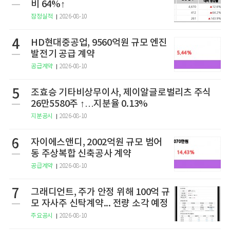
비 64%↑
잠정실적
2026-08-10
4
HD현대중공업, 9560억원 규모 엔진
발전기 공급 계약
공급계약
2026-08-10
5
조효승 기타비상무이사, 제이알글로벌리츠 주식
26만5580주 ↑…지분율 0.13%
지분공시
2026-08-10
6
자이에스앤디, 2002억원 규모 범어
동 주상복합 신축공사 계약
공급계약
2026-08-10
7
그래디언트, 주가 안정 위해 100억 규
모 자사주 신탁계약... 전량 소각 예정
주요공시
2026-08-10