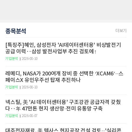
종목분석
더보기
[특징주]혜인, 삼성전자 'AI데이터센터용' 비상발전기
공급 이력‥삼성 발전사업부 추진 검토에↑
기업분석
2026-08-10
레메디, NASA가 200여개 장비 중 선택한 ‘XCAM6’··스
페이스X 유인우주선 탑재 추진하나
기업분석
2026-08-10
넥스틸, 美 'AI 데이터센터용' 구조강관 공급자격 갖췄
다‥年 47만톤 현지 생산망·전미 유통망 구축
기업분석
2026-08-07
대주전자재료, 美 텍사스 현지공장 건설 검토··'실리콘