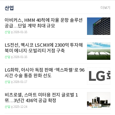
산업
더보기
아비커스, HMM 40척에 자율 운항 솔루션
공급…단일 계약 최대 규모
산업
2026-01-18
LS전선, 멕시코 LSCMX에 2300억 투자해
북미 에너지·모빌리티 거점 구축
산업
2026-01-18
LG화학, 아시아 독점 판매 ‘엑스파렐’로 96
시간 수술 통증 완화 선도
산업
2026-01-17
비츠로셀, 스마트 미터용 전지 글로벌 1
위…3년간 436억 공급 확정
산업
2025-12-24