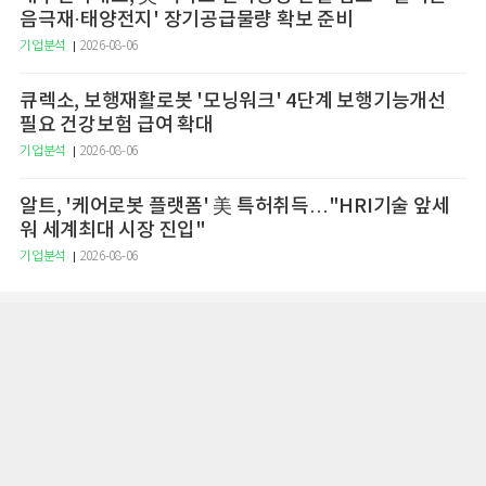
음극재·태양전지' 장기공급물량 확보 준비
기업분석
2026-08-06
큐렉소, 보행재활로봇 '모닝워크' 4단계 보행기능개선
필요 건강보험 급여 확대
기업분석
2026-08-06
알트, '케어로봇 플랫폼' 美 특허취득…"HRI기술 앞세
워 세계최대 시장 진입"
기업분석
2026-08-06