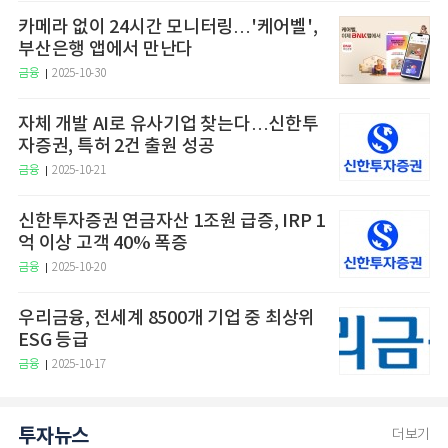
카메라 없이 24시간 모니터링…'케어벨',
부산은행 앱에서 만난다
금융
2025-10-30
자체 개발 AI로 유사기업 찾는다…신한투
자증권, 특허 2건 출원 성공
금융
2025-10-21
신한투자증권 연금자산 1조원 급증, IRP 1
억 이상 고객 40% 폭증
금융
2025-10-20
우리금융, 전세계 8500개 기업 중 최상위
ESG 등급
금융
2025-10-17
투자뉴스
더보기