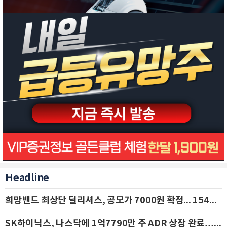
Headline
희망밴드 최상단 딜리셔스, 공모가 7000원 확정... 154억 규모 IPO 돌입
SK하이닉스, 나스닥에 1억7790만 주 ADR 상장 완료…29일 국내 추가 상장