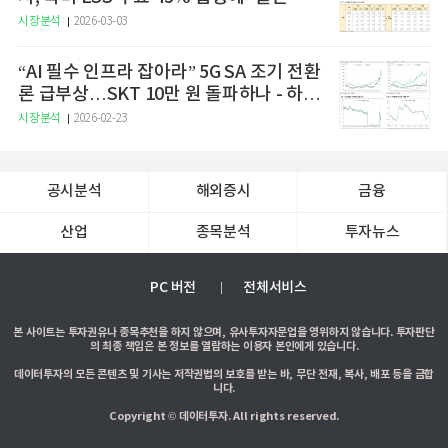
시장분석
2026-03-03
“AI 필수 인프라 잡아라” 5G SA 조기 전환
론 급부상…SKT 10만 원 돌파하나 - 하나
증권
시장분석
2026-02-23
공시분석
해외증시
금융
산업
종목분석
투자뉴스
PC 버전
전체서비스
본 사이트는 투자권유나 종목추천을 하지 않으며, 유사투자자문업을 영위하지 않습니다. 투자판단
의 최종 책임은 본 정보를 열람하는 이용자 본인에게 있습니다.
데이터투자의 모든 콘텐츠 및 기사는 저작권법의 보호를 받는 바, 무단 전재, 복사, 배포 등을 금합
니다.
Copyright © 데이터투자. All rights reserved.