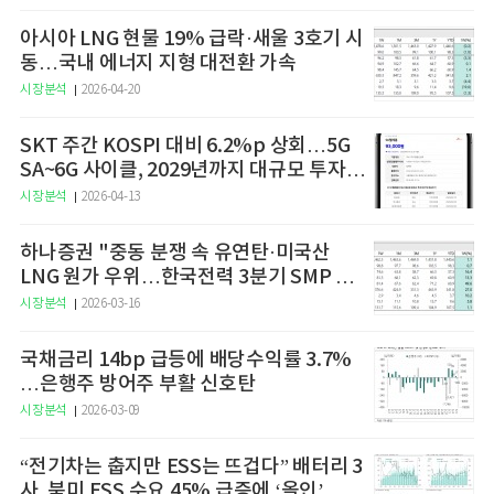
아시아 LNG 현물 19% 급락·새울 3호기 시
동…국내 에너지 지형 대전환 가속
시장분석
2026-04-20
SKT 주간 KOSPI 대비 6.2%p 상회…5G
SA~6G 사이클, 2029년까지 대규모 투자
예고
시장분석
2026-04-13
하나증권 "중동 분쟁 속 유연탄·미국산
LNG 원가 우위…한국전력 3분기 SMP 상
승 전망"
시장분석
2026-03-16
국채금리 14bp 급등에 배당수익률 3.7%
…은행주 방어주 부활 신호탄
시장분석
2026-03-09
“전기차는 춥지만 ESS는 뜨겁다” 배터리 3
사, 북미 ESS 수요 45% 급증에 ‘올인’