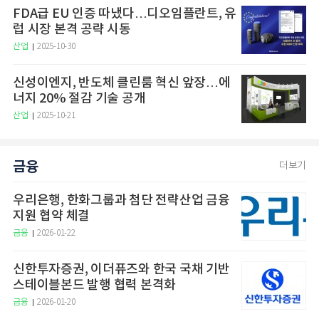
FDA급 EU 인증 따냈다…디오임플란트, 유
럽 시장 본격 공략 시동
산업
2025-10-30
신성이엔지, 반도체 클린룸 혁신 앞장…에
너지 20% 절감 기술 공개
산업
2025-10-21
금융
더보기
우리은행, 한화그룹과 첨단 전략산업 금융
지원 협약 체결
금융
2026-01-22
신한투자증권, 이더퓨즈와 한국 국채 기반
스테이블본드 발행 협력 본격화
금융
2026-01-20