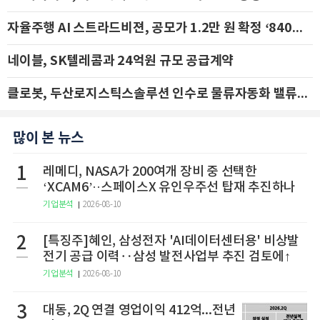
자율주행 AI 스트라드비젼, 공모가 1.2만 원 확정 ‘840억 수혈’
네이블, SK텔레콤과 24억원 규모 공급계약
클로봇, 두산로지스틱스솔루션 인수로 물류자동화 밸류체인 확장 추진 - IBK투자증권
많이 본 뉴스
1
레메디, NASA가 200여개 장비 중 선택한
‘XCAM6’··스페이스X 유인우주선 탑재 추진하나
기업분석
2026-08-10
2
[특징주]혜인, 삼성전자 'AI데이터센터용' 비상발
전기 공급 이력‥삼성 발전사업부 추진 검토에↑
기업분석
2026-08-10
3
대동, 2Q 연결 영업이익 412억...전년