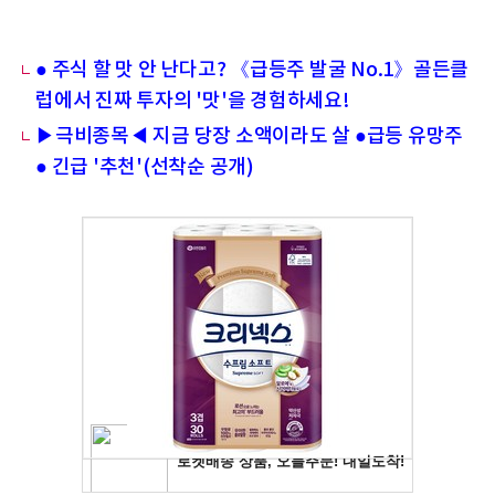
● 주식 할 맛 안 난다고? 《급등주 발굴 No.1》골든클
럽에서 진짜 투자의 '맛'을 경험하세요!
▶극비종목◀ 지금 당장 소액이라도 살 ●급등 유망주
● 긴급 '추천'(선착순 공개)