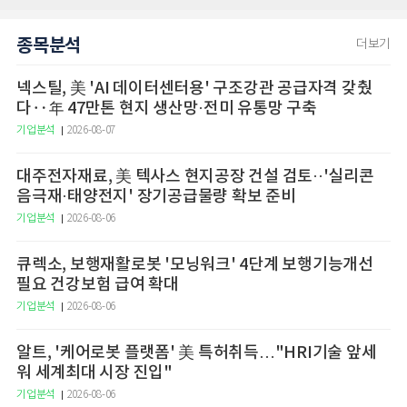
종목분석
더보기
넥스틸, 美 'AI 데이터센터용' 구조강관 공급자격 갖췄
다‥年 47만톤 현지 생산망·전미 유통망 구축
기업분석
2026-08-07
대주전자재료, 美 텍사스 현지공장 건설 검토··'실리콘
음극재·태양전지' 장기공급물량 확보 준비
기업분석
2026-08-06
큐렉소, 보행재활로봇 '모닝워크' 4단계 보행기능개선
필요 건강보험 급여 확대
기업분석
2026-08-06
알트, '케어로봇 플랫폼' 美 특허취득…"HRI기술 앞세
워 세계최대 시장 진입"
기업분석
2026-08-06