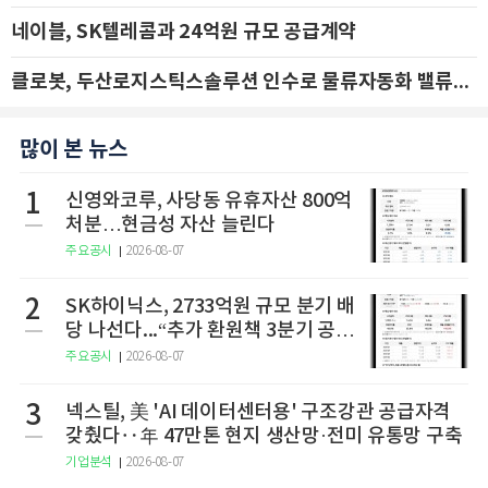
네이블, SK텔레콤과 24억원 규모 공급계약
클로봇, 두산로지스틱스솔루션 인수로 물류자동화 밸류체인 확장 추진 - IBK투자증권
많이 본 뉴스
1
신영와코루, 사당동 유휴자산 800억
처분…현금성 자산 늘린다
주요공시
2026-08-07
2
SK하이닉스, 2733억원 규모 분기 배
당 나선다...“추가 환원책 3분기 공
개”
주요공시
2026-08-07
3
넥스틸, 美 'AI 데이터센터용' 구조강관 공급자격
갖췄다‥年 47만톤 현지 생산망·전미 유통망 구축
기업분석
2026-08-07