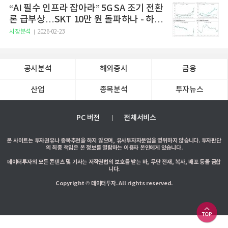
“AI 필수 인프라 잡아라” 5G SA 조기 전환
론 급부상…SKT 10만 원 돌파하나 - 하나
증권
시장분석
2026-02-23
공시분석
해외증시
금융
산업
종목분석
투자뉴스
PC 버전
전체서비스
본 사이트는 투자권유나 종목추천을 하지 않으며, 유사투자자문업을 영위하지 않습니다. 투자판단
의 최종 책임은 본 정보를 열람하는 이용자 본인에게 있습니다.
데이터투자의 모든 콘텐츠 및 기사는 저작권법의 보호를 받는 바, 무단 전재, 복사, 배포 등을 금합
니다.
Copyright © 데이터투자. All rights reserved.