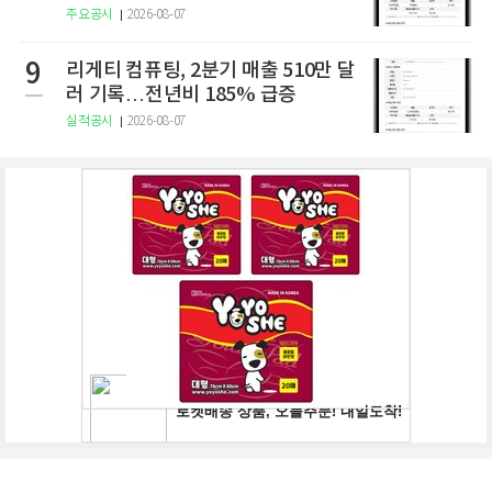
주요공시
2026-08-07
9
리게티 컴퓨팅, 2분기 매출 510만 달
러 기록…전년비 185% 급증
실적공시
2026-08-07