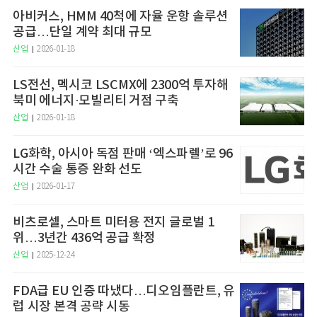
아비커스, HMM 40척에 자율 운항 솔루션
공급…단일 계약 최대 규모
산업
2026-01-18
LS전선, 멕시코 LSCMX에 2300억 투자해
북미 에너지·모빌리티 거점 구축
산업
2026-01-18
LG화학, 아시아 독점 판매 ‘엑스파렐’로 96
시간 수술 통증 완화 선도
산업
2026-01-17
비츠로셀, 스마트 미터용 전지 글로벌 1
위…3년간 436억 공급 확정
산업
2025-12-24
FDA급 EU 인증 따냈다…디오임플란트, 유
럽 시장 본격 공략 시동