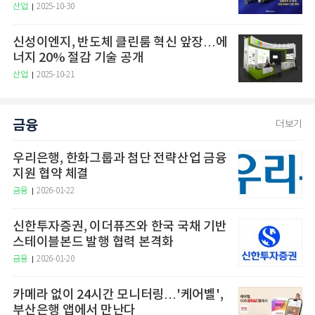
산업
2025-10-30
신성이엔지, 반도체 클린룸 혁신 앞장…에
너지 20% 절감 기술 공개
산업
2025-10-21
금융
더보기
우리은행, 한화그룹과 첨단 전략산업 금융
지원 협약 체결
금융
2026-01-22
신한투자증권, 이더퓨즈와 한국 국채 기반
스테이블본드 발행 협력 본격화
금융
2026-01-20
카메라 없이 24시간 모니터링…'케어벨',
부산은행 앱에서 만난다