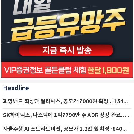
Headline
희망밴드 최상단 딜리셔스, 공모가 7000원 확정... 154억 규모 IPO 돌입
SK하이닉스, 나스닥에 1억7790만 주 ADR 상장 완료…29일 국내 추가 상장
자율주행 AI 스트라드비젼, 공모가 1.2만 원 확정 ‘840억 수혈’