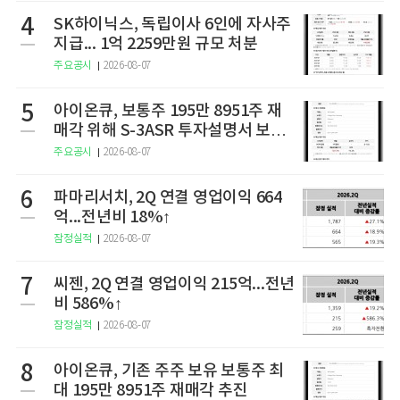
4
SK하이닉스, 독립이사 6인에 자사주
지급... 1억 2259만원 규모 처분
주요공시
2026-08-07
5
아이온큐, 보통주 195만 8951주 재
매각 위해 S-3ASR 투자설명서 보충
서 제출
주요공시
2026-08-07
6
파마리서치, 2Q 연결 영업이익 664
억...전년비 18%↑
잠정실적
2026-08-07
7
씨젠, 2Q 연결 영업이익 215억...전년
비 586%↑
잠정실적
2026-08-07
8
아이온큐, 기존 주주 보유 보통주 최
대 195만 8951주 재매각 추진