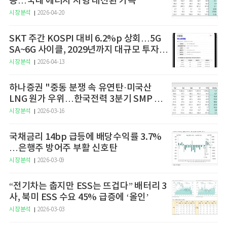
동…국내 에너지 지형 대전환 가속
시장분석
2026-04-20
SKT 주간 KOSPI 대비 6.2%p 상회…5G
SA~6G 사이클, 2029년까지 대규모 투자
예고
시장분석
2026-04-13
하나증권 "중동 분쟁 속 유연탄·미국산
LNG 원가 우위…한국전력 3분기 SMP 상
승 전망"
시장분석
2026-03-16
국채금리 14bp 급등에 배당수익률 3.7%
…은행주 방어주 부활 신호탄
시장분석
2026-03-09
“전기차는 춥지만 ESS는 뜨겁다” 배터리 3
사, 북미 ESS 수요 45% 급증에 ‘올인’
시장분석
2026-03-03