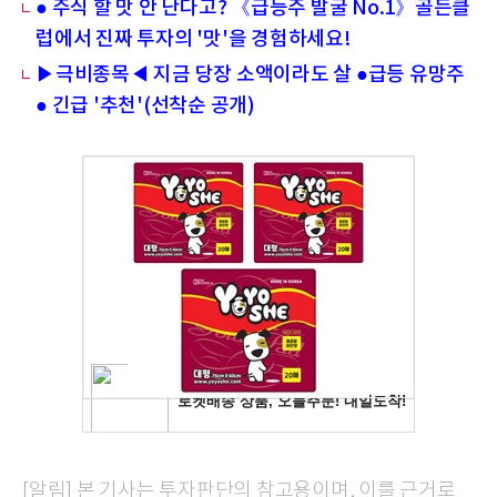
● 주식 할 맛 안 난다고? 《급등주 발굴 No.1》골든클
럽에서 진짜 투자의 '맛'을 경험하세요!
▶극비종목◀ 지금 당장 소액이라도 살 ●급등 유망주
● 긴급 '추천'(선착순 공개)
[알림] 본 기사는 투자판단의 참고용이며, 이를 근거로