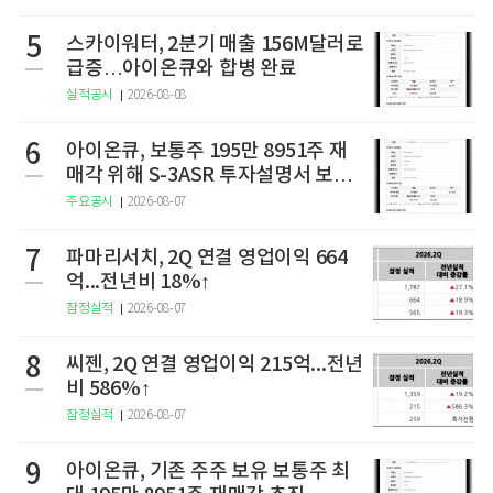
5
스카이워터, 2분기 매출 156M달러로
급증…아이온큐와 합병 완료
실적공시
2026-08-08
6
아이온큐, 보통주 195만 8951주 재
매각 위해 S-3ASR 투자설명서 보충
서 제출
주요공시
2026-08-07
7
파마리서치, 2Q 연결 영업이익 664
억...전년비 18%↑
잠정실적
2026-08-07
8
씨젠, 2Q 연결 영업이익 215억...전년
비 586%↑
잠정실적
2026-08-07
9
아이온큐, 기존 주주 보유 보통주 최