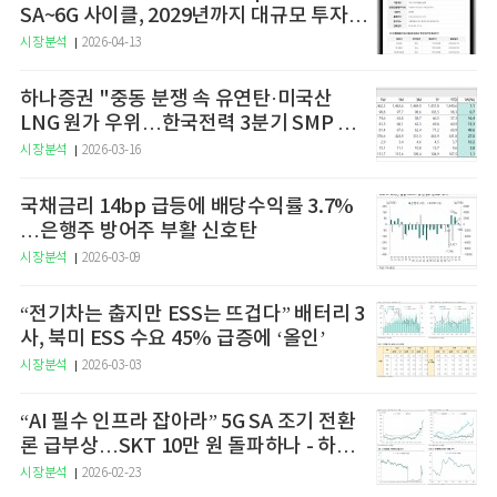
SA~6G 사이클, 2029년까지 대규모 투자
예고
시장분석
2026-04-13
하나증권 "중동 분쟁 속 유연탄·미국산
LNG 원가 우위…한국전력 3분기 SMP 상
승 전망"
시장분석
2026-03-16
국채금리 14bp 급등에 배당수익률 3.7%
…은행주 방어주 부활 신호탄
시장분석
2026-03-09
“전기차는 춥지만 ESS는 뜨겁다” 배터리 3
사, 북미 ESS 수요 45% 급증에 ‘올인’
시장분석
2026-03-03
“AI 필수 인프라 잡아라” 5G SA 조기 전환
론 급부상…SKT 10만 원 돌파하나 - 하나
증권
시장분석
2026-02-23