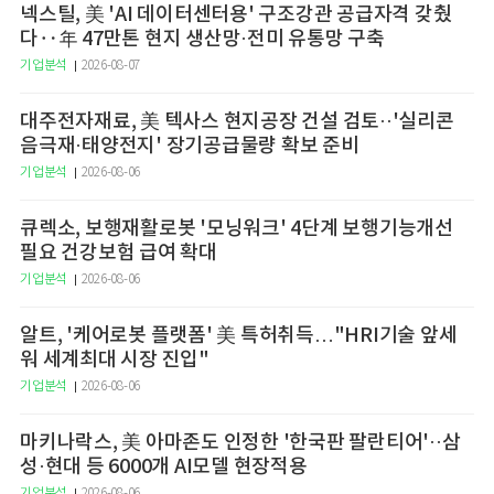
넥스틸, 美 'AI 데이터센터용' 구조강관 공급자격 갖췄
다‥年 47만톤 현지 생산망·전미 유통망 구축
기업분석
2026-08-07
대주전자재료, 美 텍사스 현지공장 건설 검토··'실리콘
음극재·태양전지' 장기공급물량 확보 준비
기업분석
2026-08-06
큐렉소, 보행재활로봇 '모닝워크' 4단계 보행기능개선
필요 건강보험 급여 확대
기업분석
2026-08-06
알트, '케어로봇 플랫폼' 美 특허취득…"HRI기술 앞세
워 세계최대 시장 진입"
기업분석
2026-08-06
마키나락스, 美 아마존도 인정한 '한국판 팔란티어'··삼
성·현대 등 6000개 AI모델 현장적용
기업분석
2026-08-06