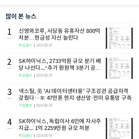
많이 본 뉴스
1
신영와코루, 사당동 유휴자산 800억
처분…현금성 자산 늘린다
주요공시
2026-08-07
2
SK하이닉스, 2733억원 규모 분기 배
당 나선다...“추가 환원책 3분기 공
개”
주요공시
2026-08-07
3
넥스틸, 美 'AI 데이터센터용' 구조강관 공급자격
갖췄다‥年 47만톤 현지 생산망·전미 유통망 구축
기업분석
2026-08-07
4
SK하이닉스, 독립이사 6인에 자사주
지급... 1억 2259만원 규모 처분
주요공시
2026-08-07