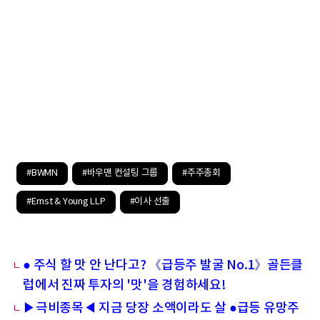
#BWMN
#바우맨 컨설팅 그룹
#주주총회
#Ernst & Young LLP
#이사 선출
● 주식 할 맛 안 난다고? 《급등주 발굴 No.1》골든클
럽에서 진짜 투자의 '맛'을 경험하세요!
▶극비종목◀ 지금 당장 소액이라도 살 ●급등 유망주