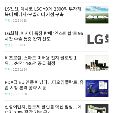
LS전선, 멕시코 LSCMX에 2300억 투자해
북미 에너지·모빌리티 거점 구축
산업
2026-01-18
LG화학, 아시아 독점 판매 ‘엑스파렐’로 96
시간 수술 통증 완화 선도
산업
2026-01-17
비츠로셀, 스마트 미터용 전지 글로벌 1
위…3년간 436억 공급 확정
산업
2025-12-24
FDA급 EU 인증 따냈다…디오임플란트, 유
럽 시장 본격 공략 시동
산업
2025-10-30
신성이엔지, 반도체 클린룸 혁신 앞장…에
너지 20% 절감 기술 공개