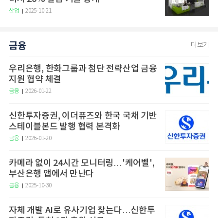
산업
2025-10-21
금융
더보기
우리은행, 한화그룹과 첨단 전략산업 금융
지원 협약 체결
금융
2026-01-22
신한투자증권, 이더퓨즈와 한국 국채 기반
스테이블본드 발행 협력 본격화
금융
2026-01-20
카메라 없이 24시간 모니터링…'케어벨',
부산은행 앱에서 만난다
금융
2025-10-30
자체 개발 AI로 유사기업 찾는다…신한투