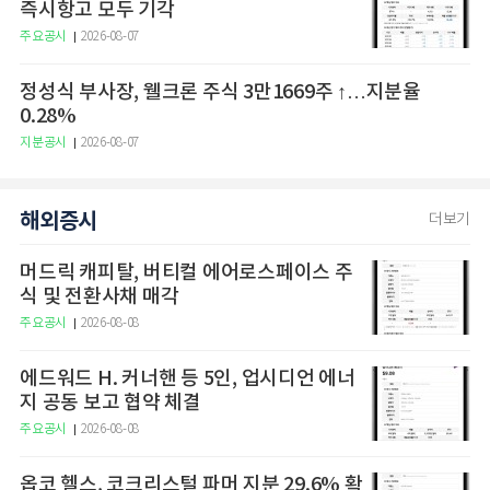
즉시항고 모두 기각
주요공시
2026-08-07
정성식 부사장, 웰크론 주식 3만1669주 ↑…지분율
0.28%
지분공시
2026-08-07
해외증시
더보기
머드릭 캐피탈, 버티컬 에어로스페이스 주
식 및 전환사채 매각
주요공시
2026-08-08
에드워드 H. 커너핸 등 5인, 업시디언 에너
지 공동 보고 협약 체결
주요공시
2026-08-08
옵코 헬스, 코크리스털 파머 지분 29.6% 확