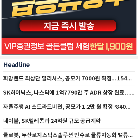
Headline
희망밴드 최상단 딜리셔스, 공모가 7000원 확정... 154억 규모 IPO 돌입
SK하이닉스, 나스닥에 1억7790만 주 ADR 상장 완료…29일 국내 추가 상장
자율주행 AI 스트라드비젼, 공모가 1.2만 원 확정 ‘840억 수혈’
네이블, SK텔레콤과 24억원 규모 공급계약
클로봇, 두산로지스틱스솔루션 인수로 물류자동화 밸류체인 확장 추진 - IBK투자증권