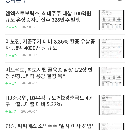
공시분석
엠엑스로보틱스, 최대주주 대상 100억원
규모 유상증자... 신주 328만주 발행
주요공시
2026-08-07
이노진, 기준주가 대비 8.86% 할증 유상증
자…8억 4000만 원 규모
주요공시
2026-08-07
메드팩토, 백토서팁 골육종 임상 1/2상 변
경 신청...최적 용량 결정 목적
주요공시
2026-08-07
HJ중공업, 1044억 규모 제2경춘국도 4공
구 낙찰...매출 대비 5.22%
주요공시
2026-08-07
법원, 씨씨에스 소액주주 '일시 이사 선임'