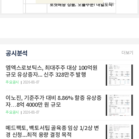
공시분석
더보기
엠엑스로보틱스, 최대주주 대상 100억원
규모 유상증자... 신주 328만주 발행
주요공시
2026-08-07
이노진, 기준주가 대비 8.86% 할증 유상증
자…8억 4000만 원 규모
주요공시
2026-08-07
메드팩토, 백토서팁 골육종 임상 1/2상 변
경 신청...최적 용량 결정 목적