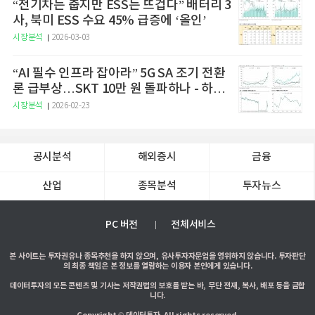
“전기차는 춥지만 ESS는 뜨겁다” 배터리 3
사, 북미 ESS 수요 45% 급증에 ‘올인’
시장분석
2026-03-03
“AI 필수 인프라 잡아라” 5G SA 조기 전환
론 급부상…SKT 10만 원 돌파하나 - 하나
증권
시장분석
2026-02-23
공시분석
해외증시
금융
산업
종목분석
투자뉴스
PC 버전
전체서비스
본 사이트는 투자권유나 종목추천을 하지 않으며, 유사투자자문업을 영위하지 않습니다. 투자판단
의 최종 책임은 본 정보를 열람하는 이용자 본인에게 있습니다.
데이터투자의 모든 콘텐츠 및 기사는 저작권법의 보호를 받는 바, 무단 전재, 복사, 배포 등을 금합
니다.