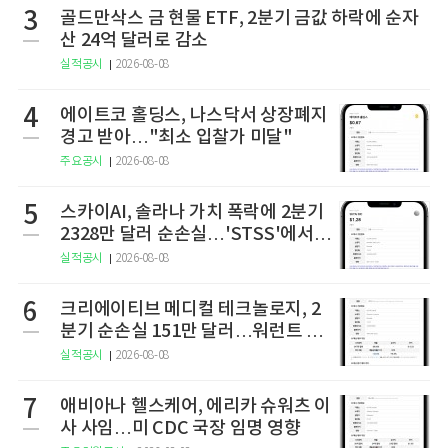
3
골드만삭스 금 현물 ETF, 2분기 금값 하락에 순자
산 24억 달러로 감소
실적공시
2026-08-08
4
에이트코 홀딩스, 나스닥서 상장폐지
경고 받아…"최소 입찰가 미달"
주요공시
2026-08-08
5
스카이AI, 솔라나 가치 폭락에 2분기
2328만 달러 순손실…'STSS'에서
사명·티커 변경 완료
실적공시
2026-08-08
6
크리에이티브 메디컬 테크놀로지, 2
분기 순손실 151만 달러…워런트 행
사로 446만 달러 조달
실적공시
2026-08-08
7
애비아나 헬스케어, 에리카 슈워츠 이
사 사임…미 CDC 국장 임명 영향