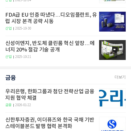
산업
2025-12-24
FDA급 EU 인증 따냈다…디오임플란트, 유
럽 시장 본격 공략 시동
산업
2025-10-30
신성이엔지, 반도체 클린룸 혁신 앞장…에
너지 20% 절감 기술 공개
산업
2025-10-21
금융
더보기
우리은행, 한화그룹과 첨단 전략산업 금융
지원 협약 체결
금융
2026-01-22
신한투자증권, 이더퓨즈와 한국 국채 기반
스테이블본드 발행 협력 본격화