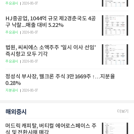
주요공시
2026-08-07
HJ중공업, 1044억 규모 제2경춘국도 4공
구 낙찰...매출 대비 5.22%
주요공시
2026-08-07
법원, 씨씨에스 소액주주 '일시 이사 선임'
즉시항고 모두 기각
주요공시
2026-08-07
정성식 부사장, 웰크론 주식 3만1669주 ↑…지분율
0.28%
지분공시
2026-08-07
해외증시
더보기
머드릭 캐피탈, 버티컬 에어로스페이스 주
식 및 전환사채 매각