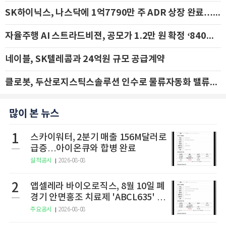
SK하이닉스, 나스닥에 1억7790만 주 ADR 상장 완료…29일 국내 추가 상장
자율주행 AI 스트라드비젼, 공모가 1.2만 원 확정 ‘840억 수혈’
네이블, SK텔레콤과 24억원 규모 공급계약
클로봇, 두산로지스틱스솔루션 인수로 물류자동화 밸류체인 확장 추진 - IBK투자증권
많이 본 뉴스
1
스카이워터, 2분기 매출 156M달러로
급증…아이온큐와 합병 완료
실적공시
2026-08-08
2
앱셀레라 바이오로직스, 8월 10일 폐
경기 안면홍조 치료제 'ABCL635' 임
상 2상 결과 발표
주요공시
2026-08-08