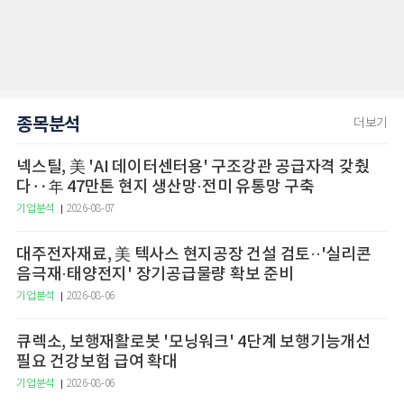
종목분석
더보기
넥스틸, 美 'AI 데이터센터용' 구조강관 공급자격 갖췄
다‥年 47만톤 현지 생산망·전미 유통망 구축
기업분석
2026-08-07
대주전자재료, 美 텍사스 현지공장 건설 검토··'실리콘
음극재·태양전지' 장기공급물량 확보 준비
기업분석
2026-08-06
큐렉소, 보행재활로봇 '모닝워크' 4단계 보행기능개선
필요 건강보험 급여 확대
기업분석
2026-08-06