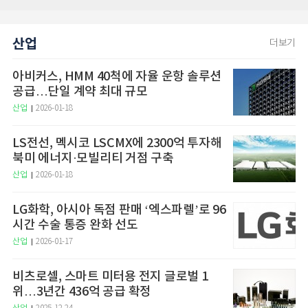
산업
더보기
아비커스, HMM 40척에 자율 운항 솔루션
공급…단일 계약 최대 규모
산업
2026-01-18
LS전선, 멕시코 LSCMX에 2300억 투자해
북미 에너지·모빌리티 거점 구축
산업
2026-01-18
LG화학, 아시아 독점 판매 ‘엑스파렐’로 96
시간 수술 통증 완화 선도
산업
2026-01-17
비츠로셀, 스마트 미터용 전지 글로벌 1
위…3년간 436억 공급 확정