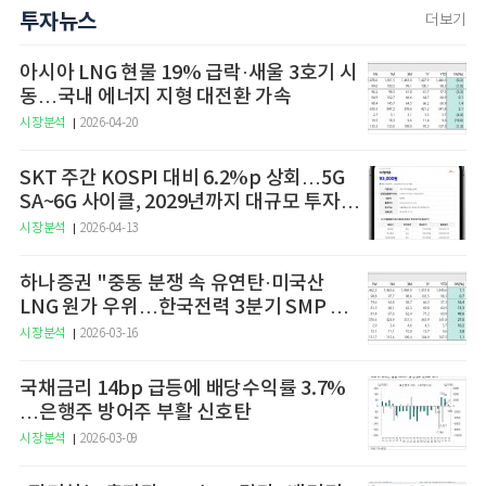
투자뉴스
더보기
아시아 LNG 현물 19% 급락·새울 3호기 시
동…국내 에너지 지형 대전환 가속
시장분석
2026-04-20
SKT 주간 KOSPI 대비 6.2%p 상회…5G
SA~6G 사이클, 2029년까지 대규모 투자
예고
시장분석
2026-04-13
하나증권 "중동 분쟁 속 유연탄·미국산
LNG 원가 우위…한국전력 3분기 SMP 상
승 전망"
시장분석
2026-03-16
국채금리 14bp 급등에 배당수익률 3.7%
…은행주 방어주 부활 신호탄
시장분석
2026-03-09