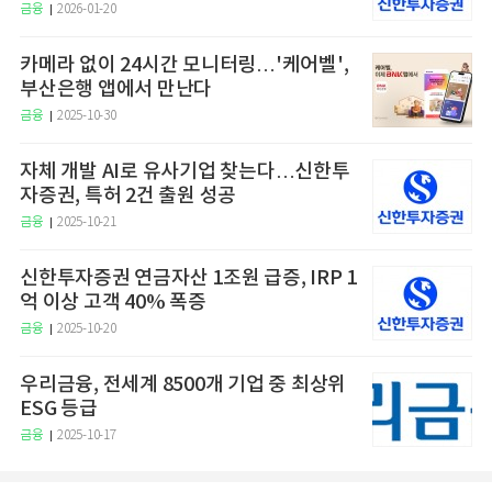
금융
2026-01-20
카메라 없이 24시간 모니터링…'케어벨',
부산은행 앱에서 만난다
금융
2025-10-30
자체 개발 AI로 유사기업 찾는다…신한투
자증권, 특허 2건 출원 성공
금융
2025-10-21
신한투자증권 연금자산 1조원 급증, IRP 1
억 이상 고객 40% 폭증
금융
2025-10-20
우리금융, 전세계 8500개 기업 중 최상위
ESG 등급
금융
2025-10-17