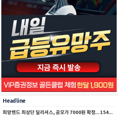
Headline
희망밴드 최상단 딜리셔스, 공모가 7000원 확정... 154억 규모 IPO 돌입