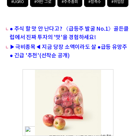
#UGRO
#어반 그로
#주주총회
#정족수
#위임장
● 주식 할 맛 안 난다고? 《급등주 발굴 No.1》골든클
럽에서 진짜 투자의 '맛'을 경험하세요!
▶극비종목◀ 지금 당장 소액이라도 살 ●급등 유망주
● 긴급 '추천'(선착순 공개)