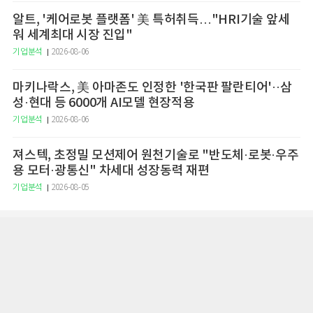
알트, '케어로봇 플랫폼' 美 특허취득…"HRI기술 앞세
워 세계최대 시장 진입"
기업분석
2026-08-06
마키나락스, 美 아마존도 인정한 '한국판 팔란티어'··삼
성·현대 등 6000개 AI모델 현장적용
기업분석
2026-08-06
져스텍, 초정밀 모션제어 원천기술로 "반도체·로봇·우주
용 모터·광통신" 차세대 성장동력 재편
기업분석
2026-08-05