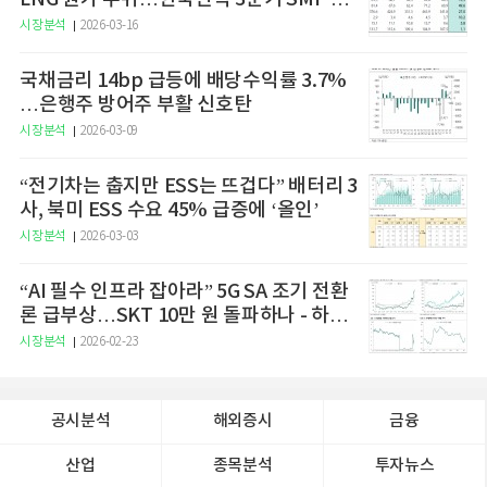
승 전망"
시장분석
2026-03-16
국채금리 14bp 급등에 배당수익률 3.7%
…은행주 방어주 부활 신호탄
시장분석
2026-03-09
“전기차는 춥지만 ESS는 뜨겁다” 배터리 3
사, 북미 ESS 수요 45% 급증에 ‘올인’
시장분석
2026-03-03
“AI 필수 인프라 잡아라” 5G SA 조기 전환
론 급부상…SKT 10만 원 돌파하나 - 하나
증권
시장분석
2026-02-23
공시분석
해외증시
금융
산업
종목분석
투자뉴스