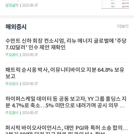
잠정실적
2026-08-07
해외증시
더보기
수만트 신하 회장 컨소시엄, 리뉴 에너지 글로벌에 '주당
7.02달러' 인수 제안 재확인
주요공시
2026-08-07
패트릭 순시옹 박사, 이뮤니티바이오 지분 64.8% 보유
보고
주요공시
2026-08-07
하이퍼스케일 데이터 등 공동 보고자, YY 그룹 홀딩스 지
분 4.7%로 축소…5% 미만으로 내려가며 공시 의무 종
료
주요공시
2026-08-07
퍼시픽 바이오사이언시스, 대만 PGI와 특허 소송 합의…