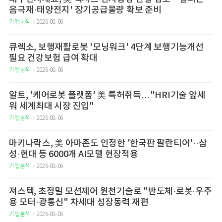
음극재·태양전지' 장기공급물량 확보 준비
기업분석
2026-08-06
큐렉소, 보행재활로봇 '모닝워크' 4단계 보행기능개선
필요 건강보험 급여 확대
기업분석
2026-08-06
알트, '케어로봇 플랫폼' 美 특허취득…"HRI기술 앞세
워 세계최대 시장 진입"
기업분석
2026-08-06
마키나락스, 美 아마존도 인정한 '한국판 팔란티어'··삼
성·현대 등 6000개 AI모델 현장적용
기업분석
2026-08-06
져스텍, 초정밀 모션제어 원천기술로 "반도체·로봇·우주
용 모터·광통신" 차세대 성장동력 재편
기업분석
2026-08-05