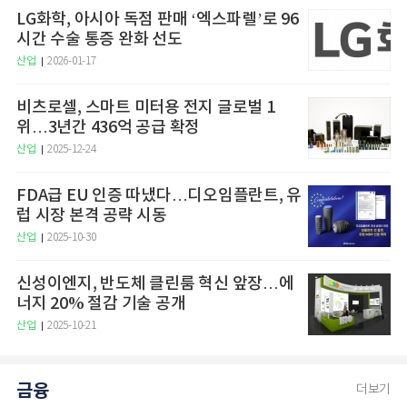
LG화학, 아시아 독점 판매 ‘엑스파렐’로 96
시간 수술 통증 완화 선도
산업
2026-01-17
비츠로셀, 스마트 미터용 전지 글로벌 1
위…3년간 436억 공급 확정
산업
2025-12-24
FDA급 EU 인증 따냈다…디오임플란트, 유
럽 시장 본격 공략 시동
산업
2025-10-30
신성이엔지, 반도체 클린룸 혁신 앞장…에
너지 20% 절감 기술 공개
산업
2025-10-21
금융
더보기