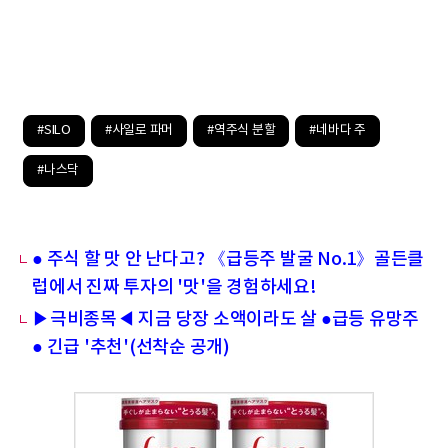
#SILO
#사일로 파머
#역주식 분할
#네바다 주
#나스닥
● 주식 할 맛 안 난다고? 《급등주 발굴 No.1》골든클
럽에서 진짜 투자의 '맛'을 경험하세요!
▶극비종목◀ 지금 당장 소액이라도 살 ●급등 유망주
● 긴급 '추천'(선착순 공개)