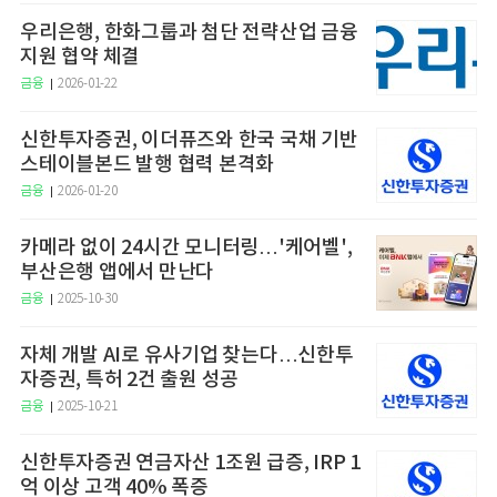
우리은행, 한화그룹과 첨단 전략산업 금융
지원 협약 체결
금융
2026-01-22
신한투자증권, 이더퓨즈와 한국 국채 기반
스테이블본드 발행 협력 본격화
금융
2026-01-20
카메라 없이 24시간 모니터링…'케어벨',
부산은행 앱에서 만난다
금융
2025-10-30
자체 개발 AI로 유사기업 찾는다…신한투
자증권, 특허 2건 출원 성공
금융
2025-10-21
신한투자증권 연금자산 1조원 급증, IRP 1
억 이상 고객 40% 폭증