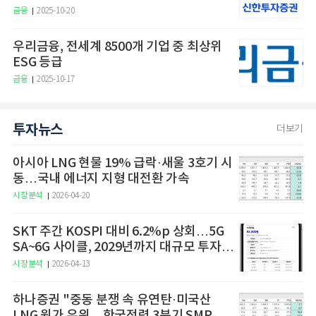
금융
2025-10-20
우리금융, 전세계 8500개 기업 중 최상위
ESG 등급
금융
2025-10-17
투자뉴스
더보기
아시아 LNG 현물 19% 급락·새울 3호기 시
동…국내 에너지 지형 대전환 가속
시장분석
2026-04-20
SKT 주간 KOSPI 대비 6.2%p 상회…5G
SA~6G 사이클, 2029년까지 대규모 투자
예고
시장분석
2026-04-13
하나증권 "중동 분쟁 속 유연탄·미국산
LNG 원가 우위…한국전력 3분기 SMP 상