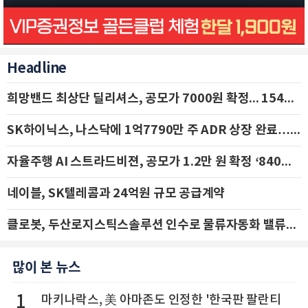
Headline
희망밴드 최상단 딜리셔스, 공모가 7000원 확정... 154억 규모 IPO 돌입
SK하이닉스, 나스닥에 1억7790만 주 ADR 상장 완료…29일 국내 추가 상장
자율주행 AI 스트라드비젼, 공모가 1.2만 원 확정 ‘840억 수혈’
네이블, SK텔레콤과 24억원 규모 공급계약
클로봇, 두산로지스틱스솔루션 인수로 물류자동화 밸류체인 확장 추진 - IBK투자증권
많이 본 뉴스
1
마키나락스, 美 아마존도 인정한 '한국판 팔란티