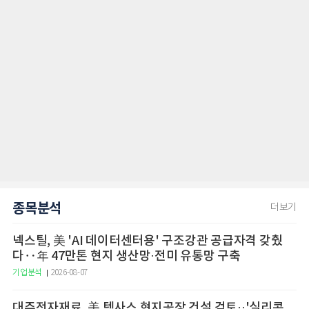
종목분석
더보기
넥스틸, 美 'AI 데이터센터용' 구조강관 공급자격 갖췄
다‥年 47만톤 현지 생산망·전미 유통망 구축
기업분석
2026-08-07
대주전자재료, 美 텍사스 현지공장 건설 검토··'실리콘