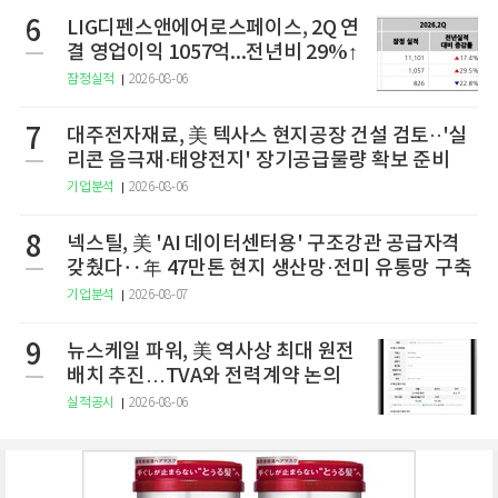
6
LIG디펜스앤에어로스페이스, 2Q 연
결 영업이익 1057억...전년비 29%↑
잠정실적
2026-08-06
7
대주전자재료, 美 텍사스 현지공장 건설 검토··'실
리콘 음극재·태양전지' 장기공급물량 확보 준비
기업분석
2026-08-06
8
넥스틸, 美 'AI 데이터센터용' 구조강관 공급자격
갖췄다‥年 47만톤 현지 생산망·전미 유통망 구축
기업분석
2026-08-07
9
뉴스케일 파워, 美 역사상 최대 원전
배치 추진…TVA와 전력계약 논의
실적공시
2026-08-06