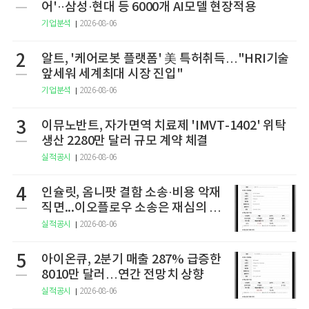
어'··삼성·현대 등 6000개 AI모델 현장적용
기업분석
2026-08-06
2
알트, '케어로봇 플랫폼' 美 특허취득…"HRI기술
앞세워 세계최대 시장 진입"
기업분석
2026-08-06
3
이뮤노반트, 자가면역 치료제 'IMVT-1402' 위탁
생산 2280만 달러 규모 계약 체결
실적공시
2026-08-06
4
인슐릿, 옴니팟 결함 소송·비용 악재
직면...이오플로우 소송은 재심의 청
구
실적공시
2026-08-06
5
아이온큐, 2분기 매출 287% 급증한
8010만 달러…연간 전망치 상향
실적공시
2026-08-06