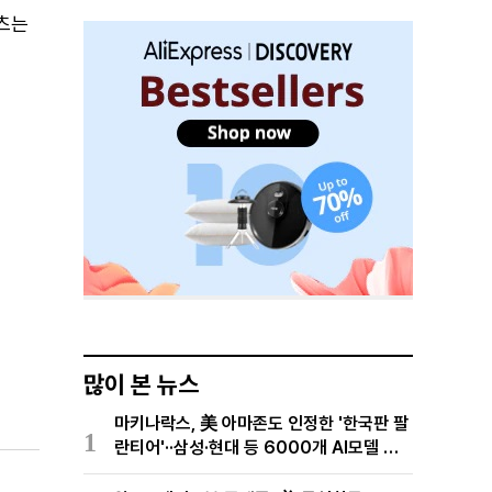
텐츠는
많이 본 뉴스
마키나락스, 美 아마존도 인정한 '한국판 팔
1
란티어'··삼성·현대 등 6000개 AI모델 현
장적용