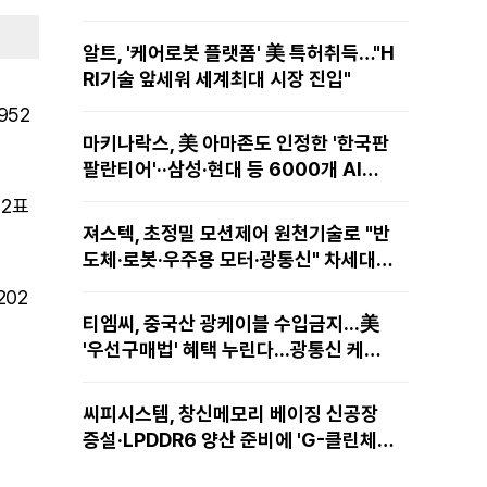
알트, '케어로봇 플랫폼' 美 특허취득…"H
RI기술 앞세워 세계최대 시장 진입"
952
마키나락스, 美 아마존도 인정한 '한국판
팔란티어'··삼성·현대 등 6000개 AI모
델 현장적용
12표
져스텍, 초정밀 모션제어 원천기술로 "반
도체·로봇·우주용 모터·광통신" 차세대
성장동력 재편
202
티엠씨, 중국산 광케이블 수입금지...美
'우선구매법' 혜택 누린다...광통신 케이
블 현지 생산
씨피시스템, 창신메모리 베이징 신공장
증설·LPDDR6 양산 준비에 'G-클린체
인' 공급 확대노린다