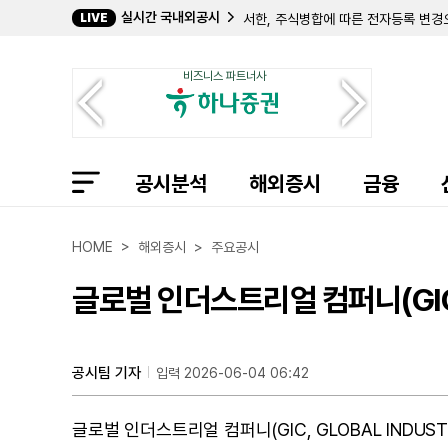
서한, 주식병합에 따른 전자등록 변경으
실시간 국내외공시
LIVE
엘에스케이무역, 더테크놀로지 주식 53
엘에스케이엔터테인먼트, 더테크놀로지 
IPARK현대산업개발, 조달청과 140
비즈니스 파트너사
미래에셋자산운용(주), 미래에셋생명 주
박영호 전무, 큐리옥스바이오시스템즈 주
한미사이언스 지분 변동 공시...임종훈
리가켐바이오, LNCB74 단독 권리 확
삼일씨엔에스, 신규 임원 문용진 합류하
공시분석
해외증시
금융
롯데케미칼 최대주주 지분율 54.57%
에이치엘비글로벌, 매출 56억원대 
영흥, 강근욱 임원 보통주 4만 주 신규
HOME > 해외증시 > 주요공시
유안타증권 최대주주 지분 확대... 장
현준진 부사장, 유진테크 주식 8180
이노진, 기준주가 대비 8.86% 할증
글로벌 인더스트리얼 컴퍼니(GIC
공시팀 기자
입력 2026-06-04 06:42
글로벌 인더스트리얼 컴퍼니(GIC, GLOBAL INDUST