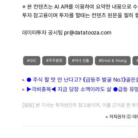
※ 본 컨텐츠는 AI API를 이용하여 요약한 내용으로
투자 참고용이며 투자를 할때는 컨텐츠 원문을 필히 
데이터투자 공시팀 pr@datatooza.com
#GIC
#주주총회
#이사 선출
#Ernst & Young
● 주식 할 맛 안 난다고? 《급등주 발굴 No.1》골
▶극비종목◀ 지금 당장 소액이라도 살 ●급등 유망주
[알림] 본 기사는 투자판단의 참고용이며, 이를 근거로 한 
< 저작권자 ⓒ 데