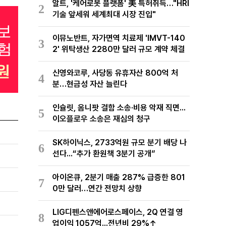
알트, '케어로봇 플랫폼' 美 특허취득…"HRI
2
기술 앞세워 세계최대 시장 진입"
이뮤노반트, 자가면역 치료제 'IMVT-140
3
2' 위탁생산 2280만 달러 규모 계약 체결
신영와코루, 사당동 유휴자산 800억 처
4
분…현금성 자산 늘린다
인슐릿, 옴니팟 결함 소송·비용 악재 직면...
5
이오플로우 소송은 재심의 청구
SK하이닉스, 2733억원 규모 분기 배당 나
6
선다...“추가 환원책 3분기 공개”
아이온큐, 2분기 매출 287% 급증한 801
7
0만 달러…연간 전망치 상향
LIG디펜스앤에어로스페이스, 2Q 연결 영
8
업이익 1057억...전년비 29%↑