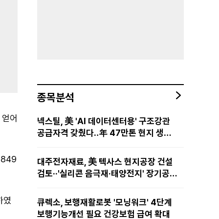
종목분석
를 얻어
넥스틸, 美 'AI 데이터센터용' 구조강관
공급자격 갖췄다‥年 47만톤 현지 생산
망·전미 유통망 구축
 849
대주전자재료, 美 텍사스 현지공장 건설
검토··'실리콘 음극재·태양전지' 장기공급
물량 확보 준비
대하였
큐렉소, 보행재활로봇 '모닝워크' 4단계
보행기능개선 필요 건강보험 급여 확대