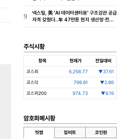
넥스틸, 美 'AI 데이터센터용' 구조강관 공급
9
자격 갖췄다‥年 47만톤 현지 생산망·전미
유통망 구축
주식시황
항목
현재가
전일대비
코스피
6,258.77
▼37.61
코스닥
798.81
▼2.86
코스피200
974.73
▼8.19
암호화폐시황
빗썸
업비트
코인원