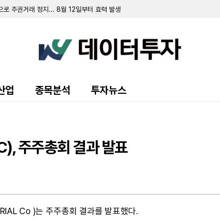
로 주권거래 정지... 8월 12일부터 효력 발생
만3030주 ↑…지분율 12.88%
주식 55만2925주 ↑…지분율 13.35%
2억원 규모 공급계약
식 2만2539주 ↑…지분율 24.49%
식 3000주 ↑…지분율 0.17%
 임원 170만주 장외매도
보... 2025년 자기자본 10% 이상 규모 계약 체결
며 최대주주 지분율 59.24% 기록
산업
종목분석
투자뉴스
 유지 속 임원진 주식 미세 조정
화장품 자회사 퍼플리쉬 흡수합병
 매수…지분율 33.38% 확대
내서 보통주 1만500주 추가 취득
주 ↑…지분율 0.04%
 유상증자…8억 4000만 원 규모
), 주주총회 결과 발표
RIAL Co )는 주주총회 결과를 발표했다.