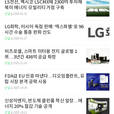
LS전선, 멕시코 LSCMX에 2300억 투자해
북미 에너지·모빌리티 거점 구축
산업
2026-01-18
LG화학, 아시아 독점 판매 ‘엑스파렐’로 96
시간 수술 통증 완화 선도
산업
2026-01-17
비츠로셀, 스마트 미터용 전지 글로벌 1
위…3년간 436억 공급 확정
산업
2025-12-24
FDA급 EU 인증 따냈다…디오임플란트, 유
럽 시장 본격 공략 시동
산업
2025-10-30
신성이엔지, 반도체 클린룸 혁신 앞장…에
너지 20% 절감 기술 공개
산업
2025-10-21