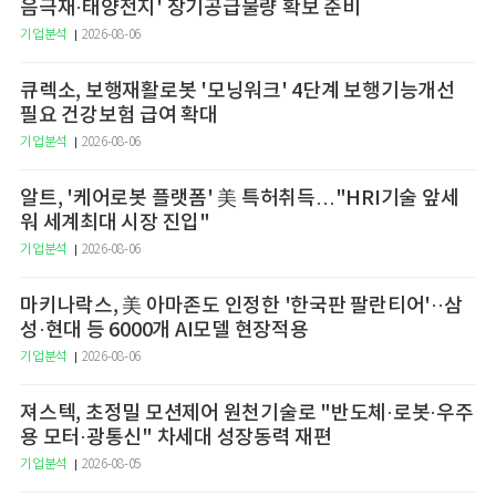
음극재·태양전지' 장기공급물량 확보 준비
기업분석
2026-08-06
큐렉소, 보행재활로봇 '모닝워크' 4단계 보행기능개선
필요 건강보험 급여 확대
기업분석
2026-08-06
알트, '케어로봇 플랫폼' 美 특허취득…"HRI기술 앞세
워 세계최대 시장 진입"
기업분석
2026-08-06
마키나락스, 美 아마존도 인정한 '한국판 팔란티어'··삼
성·현대 등 6000개 AI모델 현장적용
기업분석
2026-08-06
져스텍, 초정밀 모션제어 원천기술로 "반도체·로봇·우주
용 모터·광통신" 차세대 성장동력 재편
기업분석
2026-08-05