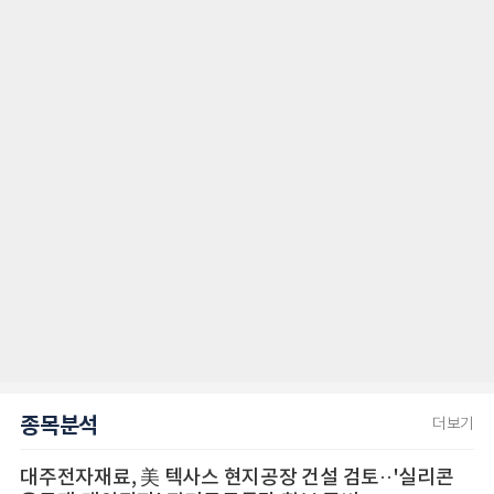
종목분석
더보기
대주전자재료, 美 텍사스 현지공장 건설 검토··'실리콘