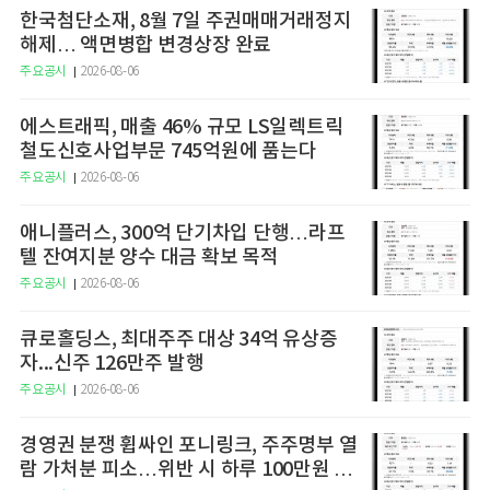
한국첨단소재, 8월 7일 주권매매거래정지
해제… 액면병합 변경상장 완료
주요공시
2026-08-06
에스트래픽, 매출 46% 규모 LS일렉트릭
철도신호사업부문 745억원에 품는다
주요공시
2026-08-06
애니플러스, 300억 단기차입 단행…라프
텔 잔여지분 양수 대금 확보 목적
주요공시
2026-08-06
큐로홀딩스, 최대주주 대상 34억 유상증
자...신주 126만주 발행
주요공시
2026-08-06
경영권 분쟁 휩싸인 포니링크, 주주명부 열
람 가처분 피소…위반 시 하루 100만원 청