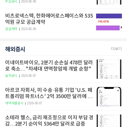
구
주요공시
2026-08-06
비츠로넥스텍, 한화에어로스페이스와 535
억원 규모 공급계약
공급계약
2026-08-06
해외증시
더보기
이네이트바이오, 2분기 순손실 478만 달러
로 축소…"차세대 면역항암제 개발 순항"
실적공시
2026-08-07
아르코 자회사, 미 수송·유통 기업 'U.S. 페
트롤리엄 파트너스' 2억 3500만 달러에 인
수
계약체결공시
2026-08-07
소테라 헬스, 금리 재조정으로 이자 부담 경
감…2분기 순이익 5364만 달러로 급증