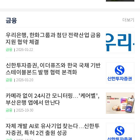
금융
더보기
우리은행, 한화그룹과 첨단 전략산업 금융
지원 협약 체결
금융
2026-01-22
신한투자증권, 이더퓨즈와 한국 국채 기반
스테이블본드 발행 협력 본격화
금융
2026-01-20
카메라 없이 24시간 모니터링…'케어벨',
부산은행 앱에서 만난다
금융
2025-10-30
자체 개발 AI로 유사기업 찾는다…신한투
자증권, 특허 2건 출원 성공