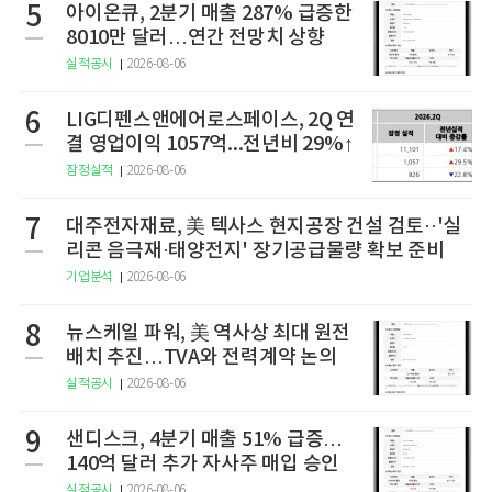
5
아이온큐, 2분기 매출 287% 급증한
8010만 달러…연간 전망치 상향
실적공시
2026-08-06
6
LIG디펜스앤에어로스페이스, 2Q 연
결 영업이익 1057억...전년비 29%↑
잠정실적
2026-08-06
7
대주전자재료, 美 텍사스 현지공장 건설 검토··'실
리콘 음극재·태양전지' 장기공급물량 확보 준비
기업분석
2026-08-06
8
뉴스케일 파워, 美 역사상 최대 원전
배치 추진…TVA와 전력계약 논의
실적공시
2026-08-06
9
샌디스크, 4분기 매출 51% 급증…
140억 달러 추가 자사주 매입 승인
실적공시
2026-08-06