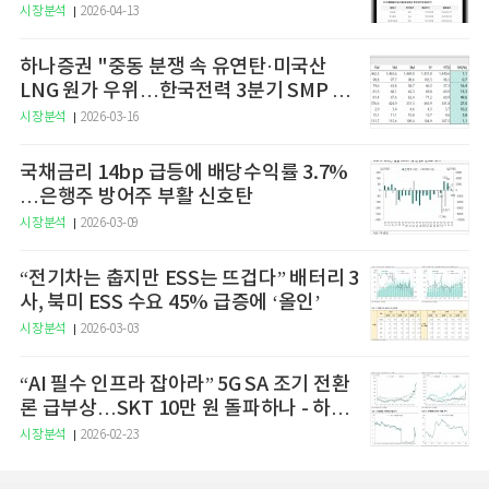
예고
시장분석
2026-04-13
하나증권 "중동 분쟁 속 유연탄·미국산
LNG 원가 우위…한국전력 3분기 SMP 상
승 전망"
시장분석
2026-03-16
국채금리 14bp 급등에 배당수익률 3.7%
…은행주 방어주 부활 신호탄
시장분석
2026-03-09
“전기차는 춥지만 ESS는 뜨겁다” 배터리 3
사, 북미 ESS 수요 45% 급증에 ‘올인’
시장분석
2026-03-03
“AI 필수 인프라 잡아라” 5G SA 조기 전환
론 급부상…SKT 10만 원 돌파하나 - 하나
증권
시장분석
2026-02-23