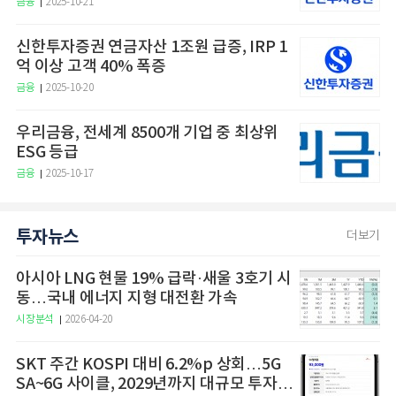
금융
2025-10-21
신한투자증권 연금자산 1조원 급증, IRP 1
억 이상 고객 40% 폭증
금융
2025-10-20
우리금융, 전세계 8500개 기업 중 최상위
ESG 등급
금융
2025-10-17
투자뉴스
더보기
아시아 LNG 현물 19% 급락·새울 3호기 시
동…국내 에너지 지형 대전환 가속
시장분석
2026-04-20
SKT 주간 KOSPI 대비 6.2%p 상회…5G
SA~6G 사이클, 2029년까지 대규모 투자