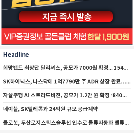
Headline
희망밴드 최상단 딜리셔스, 공모가 7000원 확정... 154억 규모 IPO 돌입
SK하이닉스, 나스닥에 1억7790만 주 ADR 상장 완료…29일 국내 추가 상장
자율주행 AI 스트라드비젼, 공모가 1.2만 원 확정 ‘840억 수혈’
네이블, SK텔레콤과 24억원 규모 공급계약
클로봇, 두산로지스틱스솔루션 인수로 물류자동화 밸류체인 확장 추진 - IBK투자증권