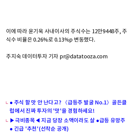
이에 따라 윤기욱 사내이사의 주식수는 12만9448주, 주
식수 비율은 0.26%로 0.13%p 변동했다.
주지숙 데이터투자 기자 pr@datatooza.com
● 주식 할 맛 안 난다고? 《급등주 발굴 No.1》골든클
럽에서 진짜 투자의 '맛'을 경험하세요!
▶극비종목◀ 지금 당장 소액이라도 살 ●급등 유망주
● 긴급 '추천'(선착순 공개)