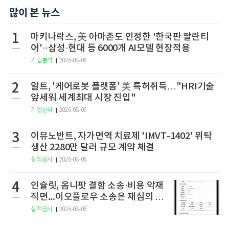
많이 본 뉴스
1
마키나락스, 美 아마존도 인정한 '한국판 팔란티
어'··삼성·현대 등 6000개 AI모델 현장적용
기업분석
2026-08-06
2
알트, '케어로봇 플랫폼' 美 특허취득…"HRI기술
앞세워 세계최대 시장 진입"
기업분석
2026-08-06
3
이뮤노반트, 자가면역 치료제 'IMVT-1402' 위탁
생산 2280만 달러 규모 계약 체결
실적공시
2026-08-06
4
인슐릿, 옴니팟 결함 소송·비용 악재
직면...이오플로우 소송은 재심의 청
구
실적공시
2026-08-06