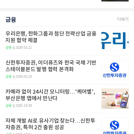
금융
더보기
우리은행, 한화그룹과 첨단 전략산업 금융
지원 협약 체결
금융
2026-01-22
신한투자증권, 이더퓨즈와 한국 국채 기반
스테이블본드 발행 협력 본격화
금융
2026-01-20
카메라 없이 24시간 모니터링…'케어벨',
부산은행 앱에서 만난다
금융
2025-10-30
자체 개발 AI로 유사기업 찾는다…신한투
자증권, 특허 2건 출원 성공