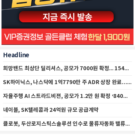
Headline
희망밴드 최상단 딜리셔스, 공모가 7000원 확정... 154억 규모 IPO 돌입
SK하이닉스, 나스닥에 1억7790만 주 ADR 상장 완료…29일 국내 추가 상장
자율주행 AI 스트라드비젼, 공모가 1.2만 원 확정 ‘840억 수혈’
네이블, SK텔레콤과 24억원 규모 공급계약
클로봇, 두산로지스틱스솔루션 인수로 물류자동화 밸류체인 확장 추진 - IBK투자증권