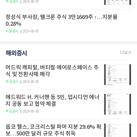
주요공시
2026-08-07
정성식 부사장, 웰크론 주식 3만1669주 ↑…지분율
0.28%
지분공시
2026-08-07
해외증시
더보기
머드릭 캐피탈, 버티컬 에어로스페이스 주
식 및 전환사채 매각
주요공시
2026-08-08
에드워드 H. 커너핸 등 5인, 업시디언 에너
지 공동 보고 협약 체결
주요공시
2026-08-08
옵코 헬스, 코크리스털 파머 지분 29.6% 확
보…500만 달러 규모 주식 취득