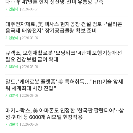
다‥年 47만톤 현지 생산망·전미 유통망 구축
기업분석
2026-08-07
대주전자재료, 美 텍사스 현지공장 건설 검토··'실리콘
음극재·태양전지' 장기공급물량 확보 준비
기업분석
2026-08-06
큐렉소, 보행재활로봇 '모닝워크' 4단계 보행기능개선
필요 건강보험 급여 확대
기업분석
2026-08-06
알트, '케어로봇 플랫폼' 美 특허취득…"HRI기술 앞세
워 세계최대 시장 진입"
기업분석
2026-08-06
마키나락스, 美 아마존도 인정한 '한국판 팔란티어'··삼
성·현대 등 6000개 AI모델 현장적용
기업분석
2026-08-06