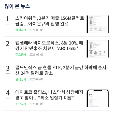
많이 본 뉴스
1
스카이워터, 2분기 매출 156M달러로
급증…아이온큐와 합병 완료
실적공시
2026-08-08
2
앱셀레라 바이오로직스, 8월 10일 폐
경기 안면홍조 치료제 'ABCL635' 임
상 2상 결과 발표
주요공시
2026-08-08
3
골드만삭스 금 현물 ETF, 2분기 금값 하락에 순자
산 24억 달러로 감소
실적공시
2026-08-08
4
에이트코 홀딩스, 나스닥서 상장폐지
경고 받아…"최소 입찰가 미달"
주요공시
2026-08-08