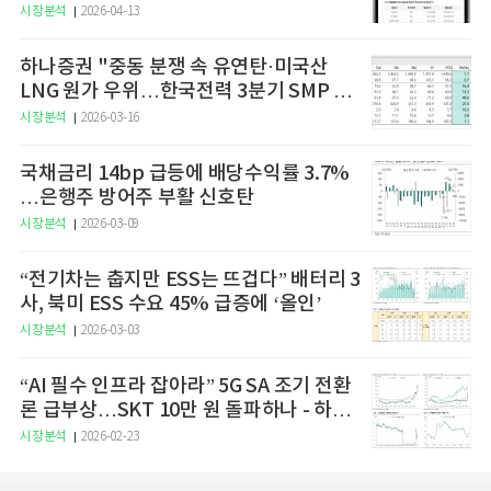
예고
시장분석
2026-04-13
하나증권 "중동 분쟁 속 유연탄·미국산
LNG 원가 우위…한국전력 3분기 SMP 상
승 전망"
시장분석
2026-03-16
국채금리 14bp 급등에 배당수익률 3.7%
…은행주 방어주 부활 신호탄
시장분석
2026-03-09
“전기차는 춥지만 ESS는 뜨겁다” 배터리 3
사, 북미 ESS 수요 45% 급증에 ‘올인’
시장분석
2026-03-03
“AI 필수 인프라 잡아라” 5G SA 조기 전환
론 급부상…SKT 10만 원 돌파하나 - 하나
증권
시장분석
2026-02-23