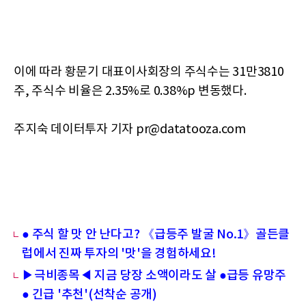
이에 따라 황문기 대표이사회장의 주식수는 31만3810
주, 주식수 비율은 2.35%로 0.38%p 변동했다.
주지숙 데이터투자 기자 pr@datatooza.com
● 주식 할 맛 안 난다고? 《급등주 발굴 No.1》골든클
럽에서 진짜 투자의 '맛'을 경험하세요!
▶극비종목◀ 지금 당장 소액이라도 살 ●급등 유망주
● 긴급 '추천'(선착순 공개)