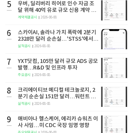
5
우버, 딜리버리 히어로 인수 자금 조
달 위해 40억 유로 규모 신용 계약 체
결
계약체결공시
2026-08-08
6
스카이AI, 솔라나 가치 폭락에 2분기
2328만 달러 순손실…'STSS'에서
사명·티커 변경 완료
실적공시
2026-08-08
7
YXT닷컴, 105만 달러 규모 ADS 공모
발행…R&D 및 인프라 투자
주요공시
2026-08-08
8
크리에이티브 메디컬 테크놀로지, 2
분기 순손실 151만 달러…워런트 행
사로 446만 달러 조달
실적공시
2026-08-08
9
애비아나 헬스케어, 에리카 슈워츠 이
사 사임…미 CDC 국장 임명 영향
주요임원공시
2026-08-08