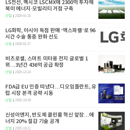
LS전선, 멕시코 LSCMX에 2300억 투자해
북미 에너지·모빌리티 거점 구축
산업
2026-01-18
LG화학, 아시아 독점 판매 ‘엑스파렐’로 96
시간 수술 통증 완화 선도
산업
2026-01-17
비츠로셀, 스마트 미터용 전지 글로벌 1
위…3년간 436억 공급 확정
산업
2025-12-24
FDA급 EU 인증 따냈다…디오임플란트, 유
럽 시장 본격 공략 시동
산업
2025-10-30
신성이엔지, 반도체 클린룸 혁신 앞장…에
너지 20% 절감 기술 공개
산업
2025-10-21