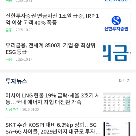
금융
2025-10-21
신한투자증권 연금자산 1조원 급증, IRP 1
억 이상 고객 40% 폭증
금융
2025-10-20
우리금융, 전세계 8500개 기업 중 최상위
ESG 등급
금융
2025-10-17
투자뉴스
더보기
아시아 LNG 현물 19% 급락·새울 3호기 시
동…국내 에너지 지형 대전환 가속
시장분석
2026-04-20
SKT 주간 KOSPI 대비 6.2%p 상회…5G
SA~6G 사이클, 2029년까지 대규모 투자