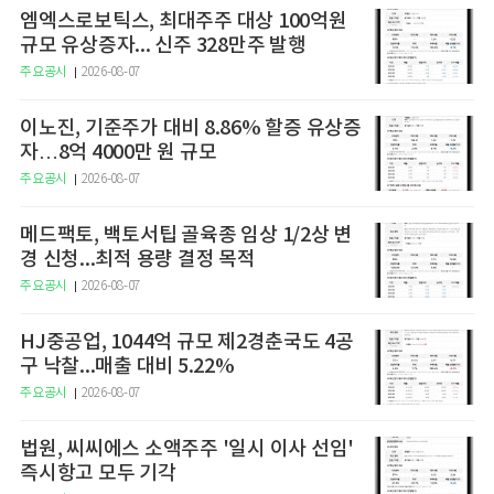
엠엑스로보틱스, 최대주주 대상 100억원
규모 유상증자... 신주 328만주 발행
주요공시
2026-08-07
이노진, 기준주가 대비 8.86% 할증 유상증
자…8억 4000만 원 규모
주요공시
2026-08-07
메드팩토, 백토서팁 골육종 임상 1/2상 변
경 신청...최적 용량 결정 목적
주요공시
2026-08-07
HJ중공업, 1044억 규모 제2경춘국도 4공
구 낙찰...매출 대비 5.22%
주요공시
2026-08-07
법원, 씨씨에스 소액주주 '일시 이사 선임'
즉시항고 모두 기각