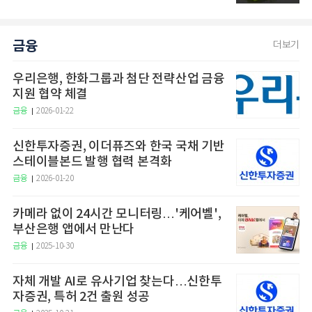
금융
더보기
우리은행, 한화그룹과 첨단 전략산업 금융
지원 협약 체결
금융
2026-01-22
신한투자증권, 이더퓨즈와 한국 국채 기반
스테이블본드 발행 협력 본격화
금융
2026-01-20
카메라 없이 24시간 모니터링…'케어벨',
부산은행 앱에서 만난다
금융
2025-10-30
자체 개발 AI로 유사기업 찾는다…신한투
자증권, 특허 2건 출원 성공