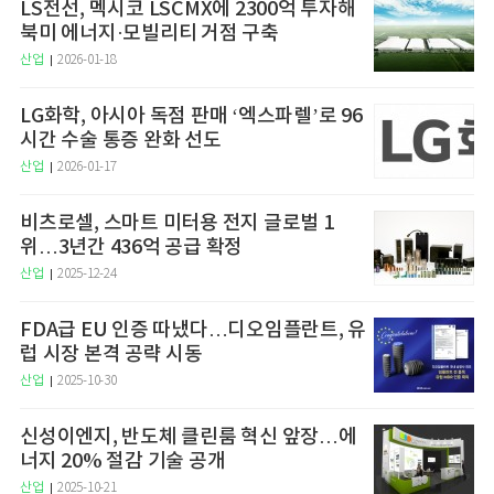
LS전선, 멕시코 LSCMX에 2300억 투자해
북미 에너지·모빌리티 거점 구축
산업
2026-01-18
LG화학, 아시아 독점 판매 ‘엑스파렐’로 96
시간 수술 통증 완화 선도
산업
2026-01-17
비츠로셀, 스마트 미터용 전지 글로벌 1
위…3년간 436억 공급 확정
산업
2025-12-24
FDA급 EU 인증 따냈다…디오임플란트, 유
럽 시장 본격 공략 시동
산업
2025-10-30
신성이엔지, 반도체 클린룸 혁신 앞장…에
너지 20% 절감 기술 공개
산업
2025-10-21