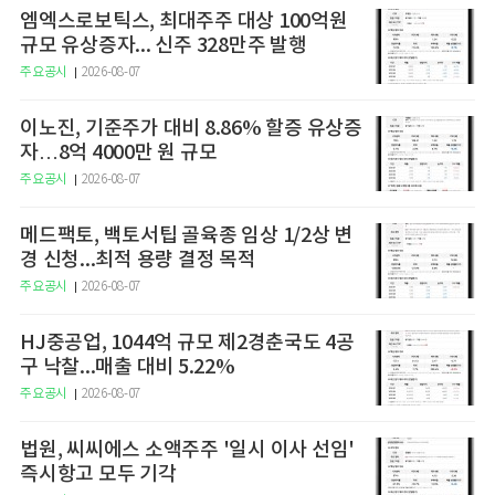
엠엑스로보틱스, 최대주주 대상 100억원
규모 유상증자... 신주 328만주 발행
주요공시
2026-08-07
이노진, 기준주가 대비 8.86% 할증 유상증
자…8억 4000만 원 규모
주요공시
2026-08-07
메드팩토, 백토서팁 골육종 임상 1/2상 변
경 신청...최적 용량 결정 목적
주요공시
2026-08-07
HJ중공업, 1044억 규모 제2경춘국도 4공
구 낙찰...매출 대비 5.22%
주요공시
2026-08-07
법원, 씨씨에스 소액주주 '일시 이사 선임'
즉시항고 모두 기각