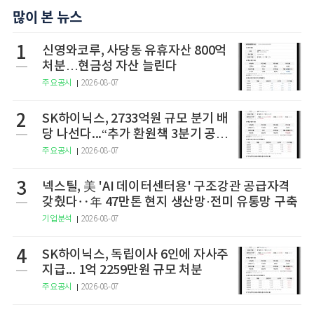
많이 본 뉴스
1
신영와코루, 사당동 유휴자산 800억
처분…현금성 자산 늘린다
주요공시
2026-08-07
2
SK하이닉스, 2733억원 규모 분기 배
당 나선다...“추가 환원책 3분기 공
개”
주요공시
2026-08-07
3
넥스틸, 美 'AI 데이터센터용' 구조강관 공급자격
갖췄다‥年 47만톤 현지 생산망·전미 유통망 구축
기업분석
2026-08-07
4
SK하이닉스, 독립이사 6인에 자사주
지급... 1억 2259만원 규모 처분
주요공시
2026-08-07