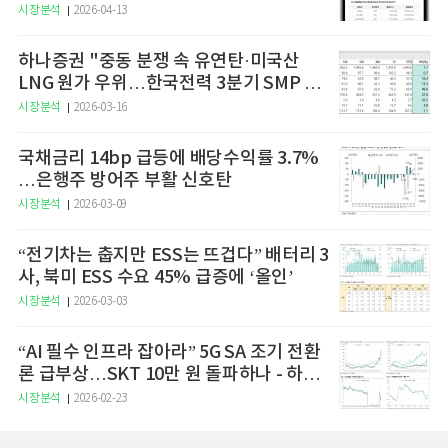
예고
시장분석
2026-04-13
하나증권 "중동 분쟁 속 유연탄·미국산
LNG 원가 우위…한국전력 3분기 SMP 상
승 전망"
시장분석
2026-03-16
국채금리 14bp 급등에 배당수익률 3.7%
…은행주 방어주 부활 신호탄
시장분석
2026-03-09
“전기차는 춥지만 ESS는 뜨겁다” 배터리 3
사, 북미 ESS 수요 45% 급증에 ‘올인’
시장분석
2026-03-03
“AI 필수 인프라 잡아라” 5G SA 조기 전환
론 급부상…SKT 10만 원 돌파하나 - 하나
증권
시장분석
2026-02-23