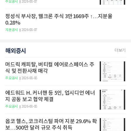
주요공시
2026-08-07
정성식 부사장, 웰크론 주식 3만1669주 ↑…지분율
0.28%
지분공시
2026-08-07
해외증시
더보기
머드릭 캐피탈, 버티컬 에어로스페이스 주
식 및 전환사채 매각
주요공시
2026-08-08
에드워드 H. 커너핸 등 5인, 업시디언 에너
지 공동 보고 협약 체결
주요공시
2026-08-08
옵코 헬스, 코크리스털 파머 지분 29.6% 확
보…500만 달러 규모 주식 취득