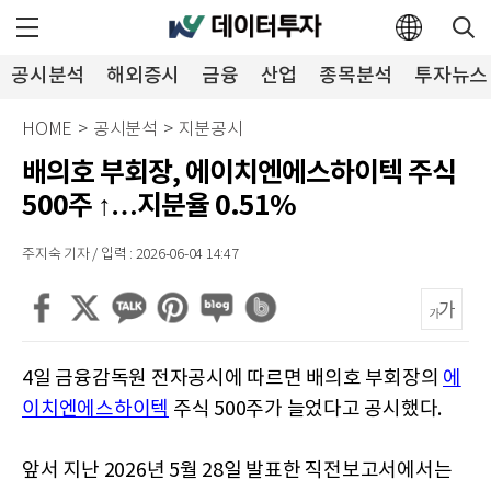
공시분석
해외증시
금융
산업
종목분석
투자뉴스
HOME
>
공시분석
>
지분공시
배의호 부회장, 에이치엔에스하이텍 주식
500주 ↑…지분율 0.51%
주지숙 기자 / 입력 : 2026-06-04 14:47
4일 금융감독원 전자공시에 따르면 배의호 부회장의
에
이치엔에스하이텍
주식 500주가 늘었다고 공시했다.
앞서 지난 2026년 5월 28일 발표한 직전보고서에서는