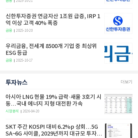
금융
2025-10-21
신한투자증권 연금자산 1조원 급증, IRP 1
억 이상 고객 40% 폭증
금융
2025-10-20
우리금융, 전세계 8500개 기업 중 최상위
ESG 등급
금융
2025-10-17
투자뉴스
더보기
아시아 LNG 현물 19% 급락·새울 3호기 시
동…국내 에너지 지형 대전환 가속
시장분석
2026-04-20
SKT 주간 KOSPI 대비 6.2%p 상회…5G
SA~6G 사이클, 2029년까지 대규모 투자