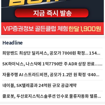
Headline
희망밴드 최상단 딜리셔스, 공모가 7000원 확정... 154억 규모 IPO 돌입
SK하이닉스, 나스닥에 1억7790만 주 ADR 상장 완료…29일 국내 추가 상장
자율주행 AI 스트라드비젼, 공모가 1.2만 원 확정 ‘840억 수혈’
네이블, SK텔레콤과 24억원 규모 공급계약
클로봇, 두산로지스틱스솔루션 인수로 물류자동화 밸류체인 확장 추진 - IBK투자증권