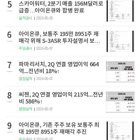
5
스카이워터, 2분기 매출 156M달러로
급증…아이온큐와 합병 완료
실적공시
2026-08-08
6
아이온큐, 보통주 195만 8951주 재
매각 위해 S-3ASR 투자설명서 보충
서 제출
주요공시
2026-08-07
7
파마리서치, 2Q 연결 영업이익 664
억...전년비 18%↑
잠정실적
2026-08-07
8
씨젠, 2Q 연결 영업이익 215억...전년
비 586%↑
잠정실적
2026-08-07
9
아이온큐, 기존 주주 보유 보통주 최
대 195만 8951주 재매각 추진
주요공시
2026-08-07