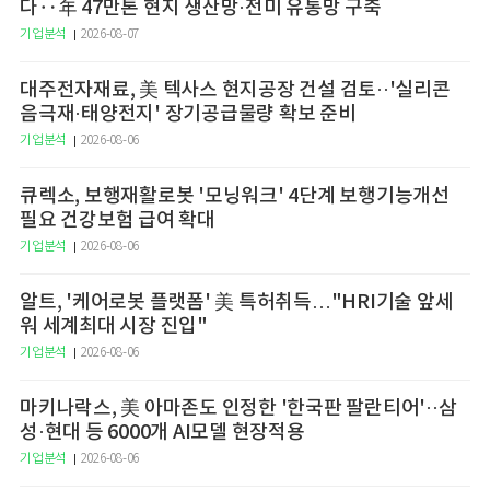
다‥年 47만톤 현지 생산망·전미 유통망 구축
기업분석
2026-08-07
대주전자재료, 美 텍사스 현지공장 건설 검토··'실리콘
음극재·태양전지' 장기공급물량 확보 준비
기업분석
2026-08-06
큐렉소, 보행재활로봇 '모닝워크' 4단계 보행기능개선
필요 건강보험 급여 확대
기업분석
2026-08-06
알트, '케어로봇 플랫폼' 美 특허취득…"HRI기술 앞세
워 세계최대 시장 진입"
기업분석
2026-08-06
마키나락스, 美 아마존도 인정한 '한국판 팔란티어'··삼
성·현대 등 6000개 AI모델 현장적용
기업분석
2026-08-06