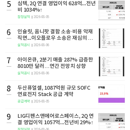
5
심텍, 2Q 연결 영업이익 628억...전년
비 1034%↑
잠정실적
2026-08-05
6
인슐릿, 옴니팟 결함 소송·비용 악재
직면...이오플로우 소송은 재심의 청
구
실적공시
2026-08-06
7
아이온큐, 2분기 매출 287% 급증한
8010만 달러…연간 전망치 상향
실적공시
2026-08-06
8
두산퓨얼셀, 1087억원 규모 SOFC
연료전지 Stack 공급 계약
공급계약
2026-08-05
9
LIG디펜스앤에어로스페이스, 2Q 연
결 영업이익 1057억...전년비 29%↑
잠정실적
2026-08-06