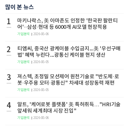
많이 본 뉴스
1
마키나락스, 美 아마존도 인정한 '한국판 팔란티
어'··삼성·현대 등 6000개 AI모델 현장적용
기업분석
2026-08-06
2
티엠씨, 중국산 광케이블 수입금지...美 '우선구매
법' 혜택 누린다...광통신 케이블 현지 생산
기업분석
2026-08-05
3
져스텍, 초정밀 모션제어 원천기술로 "반도체·로
봇·우주용 모터·광통신" 차세대 성장동력 재편
기업분석
2026-08-05
4
알트, '케어로봇 플랫폼' 美 특허취득…"HRI기술
앞세워 세계최대 시장 진입"
기업분석
2026-08-06