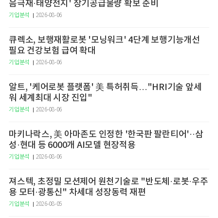
음극재·태양전지' 장기공급물량 확보 준비
기업분석
2026-08-06
큐렉소, 보행재활로봇 '모닝워크' 4단계 보행기능개선
필요 건강보험 급여 확대
기업분석
2026-08-06
알트, '케어로봇 플랫폼' 美 특허취득…"HRI기술 앞세
워 세계최대 시장 진입"
기업분석
2026-08-06
마키나락스, 美 아마존도 인정한 '한국판 팔란티어'··삼
성·현대 등 6000개 AI모델 현장적용
기업분석
2026-08-06
져스텍, 초정밀 모션제어 원천기술로 "반도체·로봇·우주
용 모터·광통신" 차세대 성장동력 재편
기업분석
2026-08-05