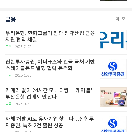
금융
더보기
우리은행, 한화그룹과 첨단 전략산업 금융
지원 협약 체결
금융
2026-01-22
신한투자증권, 이더퓨즈와 한국 국채 기반
스테이블본드 발행 협력 본격화
금융
2026-01-20
카메라 없이 24시간 모니터링…'케어벨',
부산은행 앱에서 만난다
금융
2025-10-30
자체 개발 AI로 유사기업 찾는다…신한투
자증권, 특허 2건 출원 성공