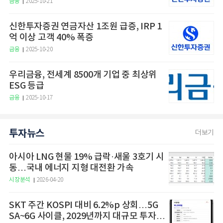
금융
2025-10-21
신한투자증권 연금자산 1조원 급증, IRP 1
억 이상 고객 40% 폭증
금융
2025-10-20
우리금융, 전세계 8500개 기업 중 최상위
ESG 등급
금융
2025-10-17
투자뉴스
더보기
아시아 LNG 현물 19% 급락·새울 3호기 시
동…국내 에너지 지형 대전환 가속
시장분석
2026-04-20
SKT 주간 KOSPI 대비 6.2%p 상회…5G
SA~6G 사이클, 2029년까지 대규모 투자