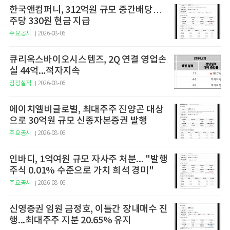
한국앤컴퍼니, 312억원 규모 중간배당…
주당 330원 현금 지급
주요공시
2026-08-06
큐리옥스바이오시스템즈, 2Q 연결 영업손
실 44억...적자지속
잠정실적
2026-08-06
에이치엘비글로벌, 최대주주 진양곤 대상
으로 30억원 규모 신종자본증권 발행
주요공시
2026-08-06
인바디, 1억여원 규모 자사주 처분... "발행
주식 0.01% 수준으로 가치 희석 경미"
주요공시
2026-08-06
신영증권 임원 금정호, 이틀간 장내매수 진
행...최대주주 지분 20.65% 유지