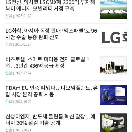
LS전선, 멕시코 LSCMX에 2300억 투자해
북미 에너지·모빌리티 거점 구축
산업
2026-01-18
LG화학, 아시아 독점 판매 ‘엑스파렐’로 96
시간 수술 통증 완화 선도
산업
2026-01-17
비츠로셀, 스마트 미터용 전지 글로벌 1
위…3년간 436억 공급 확정
산업
2025-12-24
FDA급 EU 인증 따냈다…디오임플란트, 유
럽 시장 본격 공략 시동
산업
2025-10-30
신성이엔지, 반도체 클린룸 혁신 앞장…에
너지 20% 절감 기술 공개
산업
2025-10-21