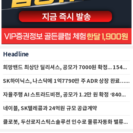
Headline
희망밴드 최상단 딜리셔스, 공모가 7000원 확정... 154억 규모 IPO 돌입
SK하이닉스, 나스닥에 1억7790만 주 ADR 상장 완료…29일 국내 추가 상장
자율주행 AI 스트라드비젼, 공모가 1.2만 원 확정 ‘840억 수혈’
네이블, SK텔레콤과 24억원 규모 공급계약
클로봇, 두산로지스틱스솔루션 인수로 물류자동화 밸류체인 확장 추진 - IBK투자증권