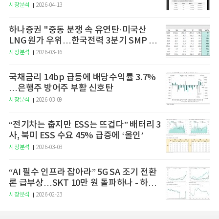
예고
시장분석
2026-04-13
하나증권 "중동 분쟁 속 유연탄·미국산
LNG 원가 우위…한국전력 3분기 SMP 상
승 전망"
시장분석
2026-03-16
국채금리 14bp 급등에 배당수익률 3.7%
…은행주 방어주 부활 신호탄
시장분석
2026-03-09
“전기차는 춥지만 ESS는 뜨겁다” 배터리 3
사, 북미 ESS 수요 45% 급증에 ‘올인’
시장분석
2026-03-03
“AI 필수 인프라 잡아라” 5G SA 조기 전환
론 급부상…SKT 10만 원 돌파하나 - 하나
증권
시장분석
2026-02-23