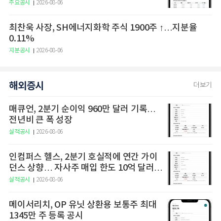
주요공시
2026-08-06
최찬욱 사장, SH에너지화학 주식 1900주 ↑…지분율
0.11%
지분공시
2026-08-06
해외증시
더보기
매큐언, 2분기 순이익 960만 달러 기록…
전년비 큰 폭 성장
실적공시
2026-08-06
인컴퍼스 헬스, 2분기 호실적에 연간 가이
던스 상향… 자사주 매입 한도 10억 달러로
확대
실적공시
2026-08-06
메이서리치, OP 유닛 상환용 보통주 최대
1345만 주 등록 공시