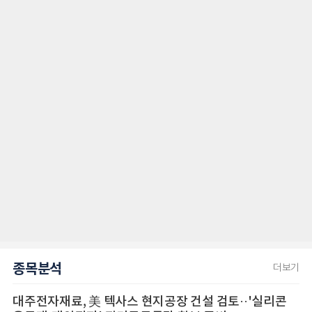
종목분석
더보기
대주전자재료, 美 텍사스 현지공장 건설 검토··'실리콘