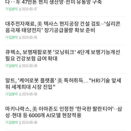
다‥年 47만톤 현지 생산망·전미 유통망 구축
기업분석
2026-08-07
대주전자재료, 美 텍사스 현지공장 건설 검토··'실리콘
음극재·태양전지' 장기공급물량 확보 준비
기업분석
2026-08-06
큐렉소, 보행재활로봇 '모닝워크' 4단계 보행기능개선
필요 건강보험 급여 확대
기업분석
2026-08-06
알트, '케어로봇 플랫폼' 美 특허취득…"HRI기술 앞세
워 세계최대 시장 진입"
기업분석
2026-08-06
마키나락스, 美 아마존도 인정한 '한국판 팔란티어'··삼
성·현대 등 6000개 AI모델 현장적용
기업분석
2026-08-06