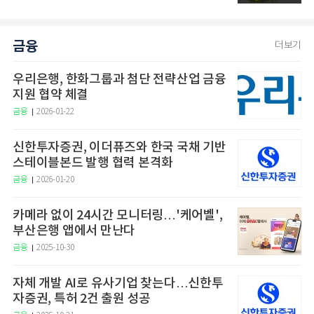
금융
더보기
우리은행, 한화그룹과 첨단 전략산업 금융
지원 협약 체결
금융
2026-01-22
신한투자증권, 이더퓨즈와 한국 국채 기반
스테이블본드 발행 협력 본격화
금융
2026-01-20
카메라 없이 24시간 모니터링…'케어벨',
부산은행 앱에서 만난다
금융
2025-10-30
자체 개발 AI로 유사기업 찾는다…신한투
자증권, 특허 2건 출원 성공