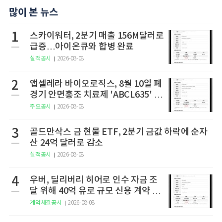
많이 본 뉴스
1
스카이워터, 2분기 매출 156M달러로
급증…아이온큐와 합병 완료
실적공시
2026-08-08
2
앱셀레라 바이오로직스, 8월 10일 폐
경기 안면홍조 치료제 'ABCL635' 임
상 2상 결과 발표
주요공시
2026-08-08
3
골드만삭스 금 현물 ETF, 2분기 금값 하락에 순자
산 24억 달러로 감소
실적공시
2026-08-08
4
우버, 딜리버리 히어로 인수 자금 조
달 위해 40억 유로 규모 신용 계약 체
결
계약체결공시
2026-08-08