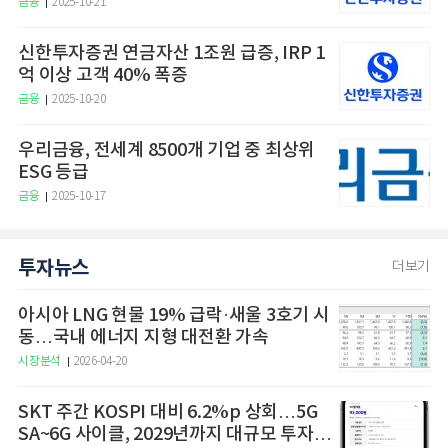
금융
2025-10-21
신한투자증권 연금자산 1조원 급증, IRP 1
억 이상 고객 40% 폭증
금융
2025-10-20
우리금융, 전세계 8500개 기업 중 최상위
ESG 등급
금융
2025-10-17
투자뉴스
더보기
아시아 LNG 현물 19% 급락·새울 3호기 시
동…국내 에너지 지형 대전환 가속
시장분석
2026-04-20
SKT 주간 KOSPI 대비 6.2%p 상회…5G
SA~6G 사이클, 2029년까지 대규모 투자