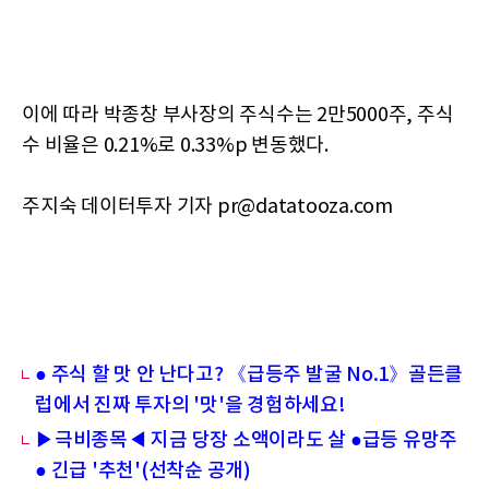
이에 따라 박종창 부사장의 주식수는 2만5000주, 주식
수 비율은 0.21%로 0.33%p 변동했다.
주지숙 데이터투자 기자 pr@datatooza.com
● 주식 할 맛 안 난다고? 《급등주 발굴 No.1》골든클
럽에서 진짜 투자의 '맛'을 경험하세요!
▶극비종목◀ 지금 당장 소액이라도 살 ●급등 유망주
● 긴급 '추천'(선착순 공개)