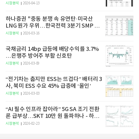
예고
시장분석
2026-04-13
하나증권 "중동 분쟁 속 유연탄·미국산
LNG 원가 우위…한국전력 3분기 SMP 상
승 전망"
시장분석
2026-03-16
국채금리 14bp 급등에 배당수익률 3.7%
…은행주 방어주 부활 신호탄
시장분석
2026-03-09
“전기차는 춥지만 ESS는 뜨겁다” 배터리 3
사, 북미 ESS 수요 45% 급증에 ‘올인’
시장분석
2026-03-03
“AI 필수 인프라 잡아라” 5G SA 조기 전환
론 급부상…SKT 10만 원 돌파하나 - 하나
증권
시장분석
2026-02-23