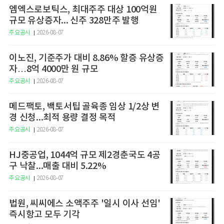
엠엑스로보틱스, 최대주주 대상 100억원
규모 유상증자... 신주 328만주 발행
주요공시
2026-08-07
이노진, 기준주가 대비 8.86% 할증 유상증
자…8억 4000만 원 규모
주요공시
2026-08-07
메드팩토, 백토서팁 골육종 임상 1/2상 변
경 신청...최적 용량 결정 목적
주요공시
2026-08-07
HJ중공업, 1044억 규모 제2경춘국도 4공
구 낙찰...매출 대비 5.22%
주요공시
2026-08-07
법원, 씨씨에스 소액주주 '일시 이사 선임'
즉시항고 모두 기각