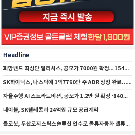
Headline
희망밴드 최상단 딜리셔스, 공모가 7000원 확정... 154억 규모 IPO 돌입
SK하이닉스, 나스닥에 1억7790만 주 ADR 상장 완료…29일 국내 추가 상장
자율주행 AI 스트라드비젼, 공모가 1.2만 원 확정 ‘840억 수혈’
네이블, SK텔레콤과 24억원 규모 공급계약
클로봇, 두산로지스틱스솔루션 인수로 물류자동화 밸류체인 확장 추진 - IBK투자증권