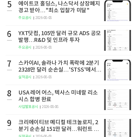
5
에이트코 홀딩스, 나스닥서 상장폐지
경고 받아…"최소 입찰가 미달"
주요공시
2026-08-08
6
YXT닷컴, 105만 달러 규모 ADS 공모
발행…R&D 및 인프라 투자
주요공시
2026-08-08
7
스카이AI, 솔라나 가치 폭락에 2분기
2328만 달러 순손실…'STSS'에서
사명·티커 변경 완료
실적공시
2026-08-08
8
USA 레어 어스, 텍사스 미네랄 리소
시스 합병 완료
사업발표공시
2026-08-08
9
크리에이티브 메디컬 테크놀로지, 2
분기 순손실 151만 달러…워런트 행
사로 446만 달러 조달
실적공시
2026-08-08