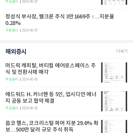
주요공시
2026-08-07
정성식 부사장, 웰크론 주식 3만1669주 ↑…지분율
0.28%
지분공시
2026-08-07
해외증시
더보기
머드릭 캐피탈, 버티컬 에어로스페이스 주
식 및 전환사채 매각
주요공시
2026-08-08
에드워드 H. 커너핸 등 5인, 업시디언 에너
지 공동 보고 협약 체결
주요공시
2026-08-08
옵코 헬스, 코크리스털 파머 지분 29.6% 확
보…500만 달러 규모 주식 취득