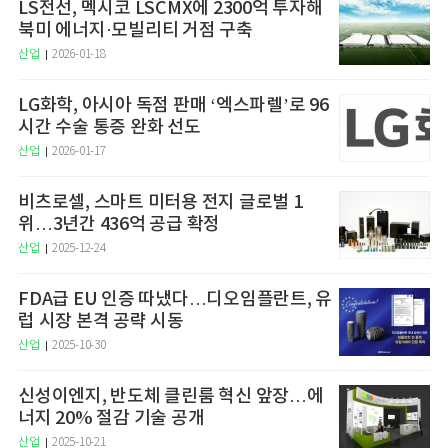
LS전선, 멕시코 LSCMX에 2300억 투자해
북미 에너지·모빌리티 거점 구축
산업
2026-01-18
LG화학, 아시아 독점 판매 ‘엑스파렐’로 96
시간 수술 통증 완화 선도
산업
2026-01-17
비츠로셀, 스마트 미터용 전지 글로벌 1
위…3년간 436억 공급 확정
산업
2025-12-24
FDA급 EU 인증 따냈다…디오임플란트, 유
럽 시장 본격 공략 시동
산업
2025-10-30
신성이엔지, 반도체 클린룸 혁신 앞장…에
너지 20% 절감 기술 공개
산업
2025-10-21