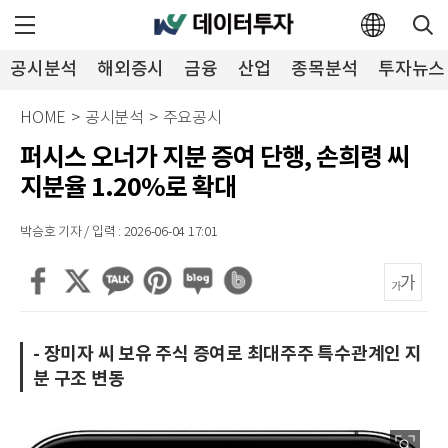
공시분석
해외증시
금융
산업
종목분석
투자뉴스
HOME
>
공시분석
>
주요공시
퍼시스 오너가 지분 증여 단행, 손희령 씨
지분율 1.20%로 확대
박승호 기자 / 입력 : 2026-06-04 17:01
- 장미자 씨 보유 주식 증여로 최대주주 특수관계인 지
분 구조 변동