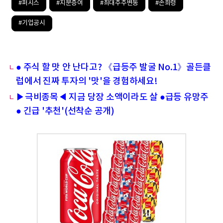
#퍼시스
#지분증여
#최대주주변동
#손희령
#기업공시
● 주식 할 맛 안 난다고? 《급등주 발굴 No.1》골든클
럽에서 진짜 투자의 '맛'을 경험하세요!
▶극비종목◀ 지금 당장 소액이라도 살 ●급등 유망주
● 긴급 '추천'(선착순 공개)