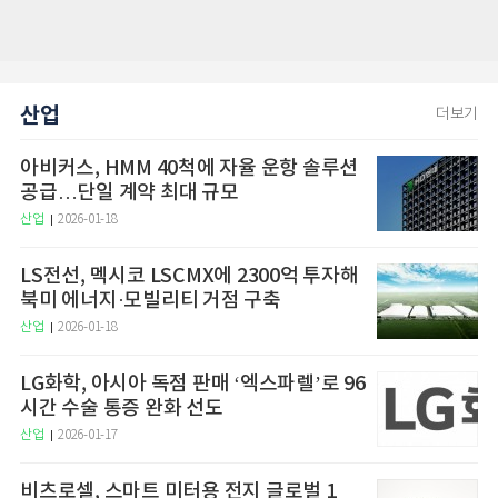
산업
더보기
아비커스, HMM 40척에 자율 운항 솔루션
공급…단일 계약 최대 규모
산업
2026-01-18
LS전선, 멕시코 LSCMX에 2300억 투자해
북미 에너지·모빌리티 거점 구축
산업
2026-01-18
LG화학, 아시아 독점 판매 ‘엑스파렐’로 96
시간 수술 통증 완화 선도
산업
2026-01-17
비츠로셀, 스마트 미터용 전지 글로벌 1