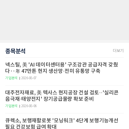
종목분석
더보기
넥스틸, 美 'AI 데이터센터용' 구조강관 공급자격 갖췄
다‥年 47만톤 현지 생산망·전미 유통망 구축
기업분석
2026-08-07
대주전자재료, 美 텍사스 현지공장 건설 검토··'실리콘
음극재·태양전지' 장기공급물량 확보 준비
기업분석
2026-08-06
큐렉소, 보행재활로봇 '모닝워크' 4단계 보행기능개선
필요 건강보험 급여 확대