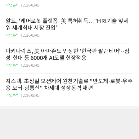
기업분석
2026-08-06
알트, '케어로봇 플랫폼' 美 특허취득…"HRI기술 앞세
워 세계최대 시장 진입"
기업분석
2026-08-06
마키나락스, 美 아마존도 인정한 '한국판 팔란티어'··삼
성·현대 등 6000개 AI모델 현장적용
기업분석
2026-08-06
져스텍, 초정밀 모션제어 원천기술로 "반도체·로봇·우주
용 모터·광통신" 차세대 성장동력 재편
기업분석
2026-08-05