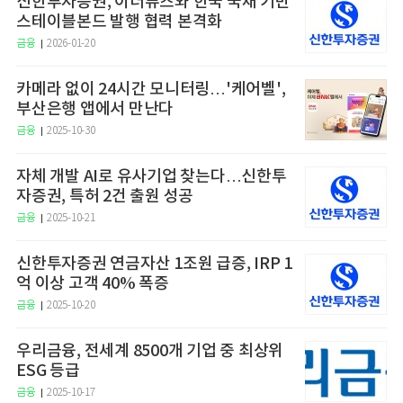
신한투자증권, 이더퓨즈와 한국 국채 기반
스테이블본드 발행 협력 본격화
금융
2026-01-20
카메라 없이 24시간 모니터링…'케어벨',
부산은행 앱에서 만난다
금융
2025-10-30
자체 개발 AI로 유사기업 찾는다…신한투
자증권, 특허 2건 출원 성공
금융
2025-10-21
신한투자증권 연금자산 1조원 급증, IRP 1
억 이상 고객 40% 폭증
금융
2025-10-20
우리금융, 전세계 8500개 기업 중 최상위
ESG 등급
금융
2025-10-17