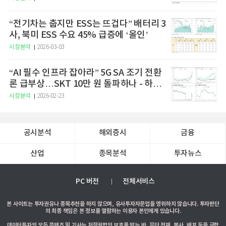
“전기차는 춥지만 ESS는 뜨겁다” 배터리 3
사, 북미 ESS 수요 45% 급증에 ‘올인’
시장분석
2026-03-03
“AI 필수 인프라 잡아라” 5G SA 조기 전환
론 급부상…SKT 10만 원 돌파하나 - 하나
증권
시장분석
2026-02-23
공시분석
해외증시
금융
산업
종목분석
투자뉴스
PC 버전
전체서비스
본 사이트는 투자권유나 종목추천을 하지 않으며, 유사투자자문업을 영위하지 않습니다. 투자판단
의 최종 책임은 본 정보를 열람하는 이용자 본인에게 있습니다.
데이터투자의 모든 콘텐츠 및 기사는 저작권법의 보호를 받는 바, 무단 전재, 복사, 배포 등을 금합