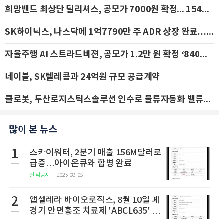
희망밴드 최상단 딜리셔스, 공모가 7000원 확정... 154억 규모 IPO 돌입
SK하이닉스, 나스닥에 1억7790만 주 ADR 상장 완료…29일 국내 추가 상장
자율주행 AI 스트라드비젼, 공모가 1.2만 원 확정 ‘840억 수혈’
네이블, SK텔레콤과 24억원 규모 공급계약
클로봇, 두산로지스틱스솔루션 인수로 물류자동화 밸류체인 확장 추진 - IBK투자증권
많이 본 뉴스
1
스카이워터, 2분기 매출 156M달러로
급증…아이온큐와 합병 완료
실적공시
2026-08-08
2
앱셀레라 바이오로직스, 8월 10일 폐
경기 안면홍조 치료제 'ABCL635' 임