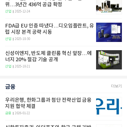
위…3년간 436억 공급 확정
산업
2025-12-24
FDA급 EU 인증 따냈다…디오임플란트, 유
럽 시장 본격 공략 시동
산업
2025-10-30
신성이엔지, 반도체 클린룸 혁신 앞장…에
너지 20% 절감 기술 공개
산업
2025-10-21
금융
더보기
우리은행, 한화그룹과 첨단 전략산업 금융
지원 협약 체결
금융
2026-01-22