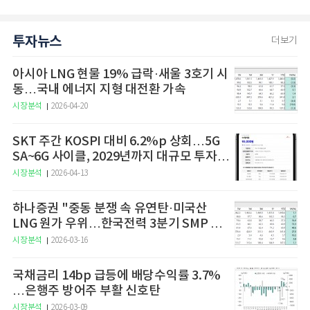
투자뉴스
더보기
아시아 LNG 현물 19% 급락·새울 3호기 시
동…국내 에너지 지형 대전환 가속
시장분석
2026-04-20
SKT 주간 KOSPI 대비 6.2%p 상회…5G
SA~6G 사이클, 2029년까지 대규모 투자
예고
시장분석
2026-04-13
하나증권 "중동 분쟁 속 유연탄·미국산
LNG 원가 우위…한국전력 3분기 SMP 상
승 전망"
시장분석
2026-03-16
국채금리 14bp 급등에 배당수익률 3.7%
…은행주 방어주 부활 신호탄
시장분석
2026-03-09