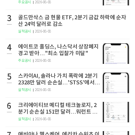
상 2상 결과 발표
주요공시
2026-08-08
3
골드만삭스 금 현물 ETF, 2분기 금값 하락에 순자
산 24억 달러로 감소
실적공시
2026-08-08
4
에이트코 홀딩스, 나스닥서 상장폐지
경고 받아…"최소 입찰가 미달"
주요공시
2026-08-08
5
스카이AI, 솔라나 가치 폭락에 2분기
2328만 달러 순손실…'STSS'에서
사명·티커 변경 완료
실적공시
2026-08-08
6
크리에이티브 메디컬 테크놀로지, 2
분기 순손실 151만 달러…워런트 행
사로 446만 달러 조달
실적공시
2026-08-08
애비아나 헬스케어, 에리카 슈워츠 이