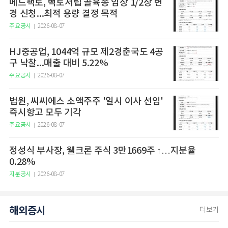
메드팩토, 백토서팁 골육종 임상 1/2상 변
경 신청...최적 용량 결정 목적
주요공시
2026-08-07
HJ중공업, 1044억 규모 제2경춘국도 4공
구 낙찰...매출 대비 5.22%
주요공시
2026-08-07
법원, 씨씨에스 소액주주 '일시 이사 선임'
즉시항고 모두 기각
주요공시
2026-08-07
정성식 부사장, 웰크론 주식 3만1669주 ↑…지분율
0.28%
지분공시
2026-08-07
해외증시
더보기