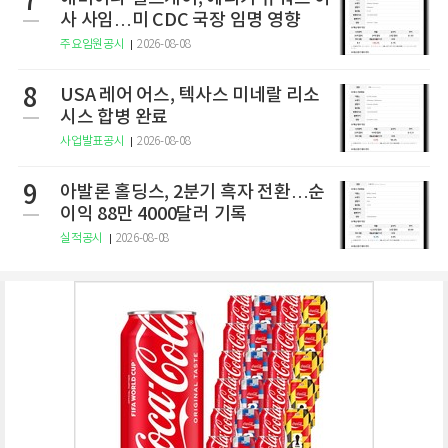
7
사 사임…미 CDC 국장 임명 영향
주요임원공시
2026-08-08
8
USA 레어 어스, 텍사스 미네랄 리소
시스 합병 완료
사업발표공시
2026-08-08
9
아발론 홀딩스, 2분기 흑자 전환…순
이익 88만 4000달러 기록
실적공시
2026-08-08