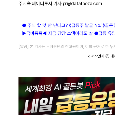
주지숙 데이터투자 기자 pr@datatooza.com
● 주식 할 맛 안 난다고? 《급등주 발굴 No.1》골
▶극비종목◀ 지금 당장 소액이라도 살 ●급등 유망주
[알림] 본 기사는 투자판단의 참고용이며, 이를 근거로 한 
< 저작권자 ⓒ 데