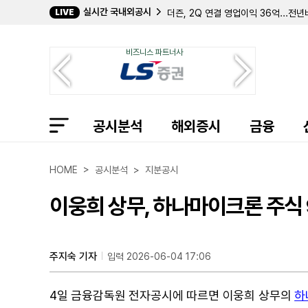
실시간 국내외공시
LIVE
더즌, 2Q 연결 영업이익 36억...전년
더즌, 2Q 영업이익 41억...전년비 2
송한규 사내이사, 에쓰씨엔지니어링 주식
비즈니스 파트너사
롯데쇼핑, 2Q 연결 영업이익 899억.
NAVER, 2Q 영업이익 4390억...
NAVER, 2Q 연결 영업이익 5203억.
패트릭 순시옹 박사, 이뮤니티바이오 지
하이퍼스케일 데이터 등 공동 보고자, 
공시분석
HLB테라퓨틱스, 111억원 규모 출자
해외증시
금융
HLB테라퓨틱스, 50억 규모 CB 만기
남광토건, 488억 규모 고양창릉 공공
핑거, 159억 규모 미켈로로보틱스 주식
HOME > 공시분석 > 지분공시
퍼시픽 바이오사이언시스, 대만 PGI와
그래닛 리지 리소시스, 2분기 미개발 
이웅희 상무, 하나마이크론 주식 
세이버스 밸류 빌리지, 2분기 자산 손
옵티멈 커뮤니케이션스, 존속 능력 '의
인컴 오퍼튜니티 리얼티 인베스터스, 
김주환 대표이사, 힘스 주식 1만4356
주지숙 기자
입력 2026-06-04 17:06
4일 금융감독원 전자공시에 따르면 이웅희 상무의
하