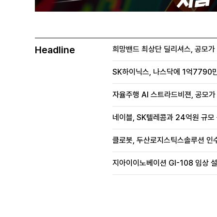
Headline
희망밴드 최상단 딜리셔스, 공모가 70
SK하이닉스, 나스닥에 1억7790만
자율주행 AI 스트라드비젼, 공모가 1
네이블, SK텔레콤과 24억원 규모
클로봇, 두산로지스틱스솔루션 인수
지아이이노베이션 GI-108 임상 설