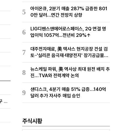
아이온큐, 2분기 매출 287% 급증한 801
5
0만 달러…연간 전망치 상향
LIG디펜스앤에어로스페이스, 2Q 연결 영
6
업이익 1057억...전년비 29%↑
대주전자재료, 美 텍사스 현지공장 건설 검
7
토··'실리콘 음극재·태양전지' 장기공급물량
확보 준비
뉴스케일 파워, 美 역사상 최대 원전 배치 추
8
진…TVA와 전력계약 논의
샌디스크, 4분기 매출 51% 급증…140억
9
달러 추가 자사주 매입 승인
하이퍼스케일 데이터 등 공동 보고자, YY 그룹 홀딩스 지분 4.7%로 축소…5% 미만으로 내려가며 공시 의무 종료
주식시황