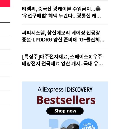
티엠씨, 중국산 광케이블 수입금지...美
'우선구매법' 혜택 누린다...광통신 케이
블 현지 생산
씨피시스템, 창신메모리 베이징 신공장
증설·LPDDR6 양산 준비에 'G-클린체
인' 공급 확대노린다
[특징주]대주전자재료, 스페이스X 우주
태양전지 전극재료 양산 개시‥국내 유일
공급 레코드에 14%↑