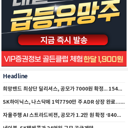
Headline
희망밴드 최상단 딜리셔스, 공모가 7000원 확정... 154억 규모 IPO 돌입
SK하이닉스, 나스닥에 1억7790만 주 ADR 상장 완료…29일 국내 추가 상장
자율주행 AI 스트라드비젼, 공모가 1.2만 원 확정 ‘840억 수혈’