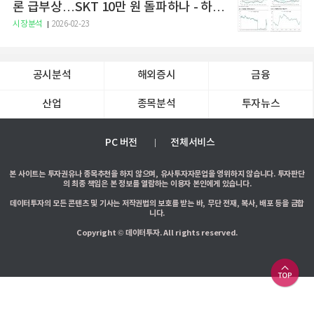
론 급부상…SKT 10만 원 돌파하나 - 하나
증권
시장분석
2026-02-23
공시분석
해외증시
금융
산업
종목분석
투자뉴스
PC 버전
전체서비스
본 사이트는 투자권유나 종목추천을 하지 않으며, 유사투자자문업을 영위하지 않습니다. 투자판단
의 최종 책임은 본 정보를 열람하는 이용자 본인에게 있습니다.
데이터투자의 모든 콘텐츠 및 기사는 저작권법의 보호를 받는 바, 무단 전재, 복사, 배포 등을 금합
니다.
Copyright © 데이터투자. All rights reserved.