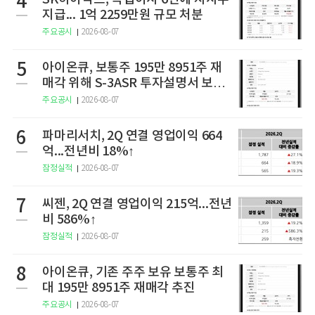
4
지급... 1억 2259만원 규모 처분
주요공시
2026-08-07
5
아이온큐, 보통주 195만 8951주 재
매각 위해 S-3ASR 투자설명서 보충
서 제출
주요공시
2026-08-07
6
파마리서치, 2Q 연결 영업이익 664
억...전년비 18%↑
잠정실적
2026-08-07
7
씨젠, 2Q 연결 영업이익 215억...전년
비 586%↑
잠정실적
2026-08-07
8
아이온큐, 기존 주주 보유 보통주 최
대 195만 8951주 재매각 추진
주요공시
2026-08-07