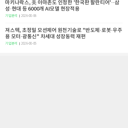
마키나락스, 美 아마존도 인정한 '한국판 팔란티어'··삼
성·현대 등 6000개 AI모델 현장적용
기업분석
2026-08-06
져스텍, 초정밀 모션제어 원천기술로 "반도체·로봇·우주
용 모터·광통신" 차세대 성장동력 재편
기업분석
2026-08-05