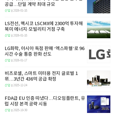
공급…단일 계약 최대 규모
산업
2026-01-18
LS전선, 멕시코 LSCMX에 2300억 투자해
북미 에너지·모빌리티 거점 구축
산업
2026-01-18
LG화학, 아시아 독점 판매 ‘엑스파렐’로 96
시간 수술 통증 완화 선도
산업
2026-01-17
비츠로셀, 스마트 미터용 전지 글로벌 1
위…3년간 436억 공급 확정
산업
2025-12-24
FDA급 EU 인증 따냈다…디오임플란트, 유
럽 시장 본격 공략 시동
산업
2025-10-30