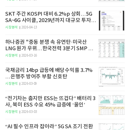
SKT 주간 KOSPI 대비 6.2%p 상회…5G
SA~6G 사이클, 2029년까지 대규모 투자
예고
시장분석
2026-04-13
하나증권 "중동 분쟁 속 유연탄·미국산
LNG 원가 우위…한국전력 3분기 SMP 상
승 전망"
시장분석
2026-03-16
국채금리 14bp 급등에 배당수익률 3.7%
…은행주 방어주 부활 신호탄
시장분석
2026-03-09
“전기차는 춥지만 ESS는 뜨겁다” 배터리 3
사, 북미 ESS 수요 45% 급증에 ‘올인’
시장분석
2026-03-03
“AI 필수 인프라 잡아라” 5G SA 조기 전환