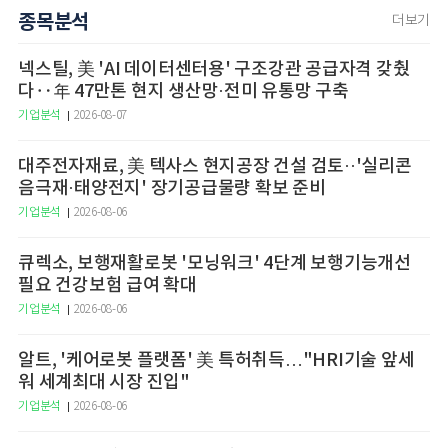
종목분석
더보기
넥스틸, 美 'AI 데이터센터용' 구조강관 공급자격 갖췄
다‥年 47만톤 현지 생산망·전미 유통망 구축
기업분석
2026-08-07
대주전자재료, 美 텍사스 현지공장 건설 검토··'실리콘
음극재·태양전지' 장기공급물량 확보 준비
기업분석
2026-08-06
큐렉소, 보행재활로봇 '모닝워크' 4단계 보행기능개선
필요 건강보험 급여 확대
기업분석
2026-08-06
알트, '케어로봇 플랫폼' 美 특허취득…"HRI기술 앞세
워 세계최대 시장 진입"
기업분석
2026-08-06