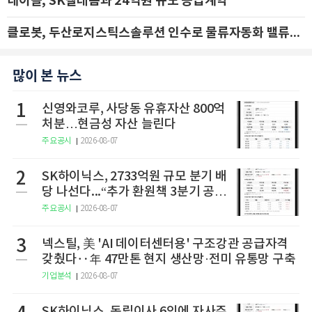
네이블, SK텔레콤과 24억원 규모 공급계약
클로봇, 두산로지스틱스솔루션 인수로 물류자동화 밸류체인 확장 추진 - IBK투자증권
많이 본 뉴스
1
신영와코루, 사당동 유휴자산 800억
처분…현금성 자산 늘린다
주요공시
2026-08-07
2
SK하이닉스, 2733억원 규모 분기 배
당 나선다...“추가 환원책 3분기 공
개”
주요공시
2026-08-07
3
넥스틸, 美 'AI 데이터센터용' 구조강관 공급자격
갖췄다‥年 47만톤 현지 생산망·전미 유통망 구축
기업분석
2026-08-07
SK하이닉스, 독립이사 6인에 자사주