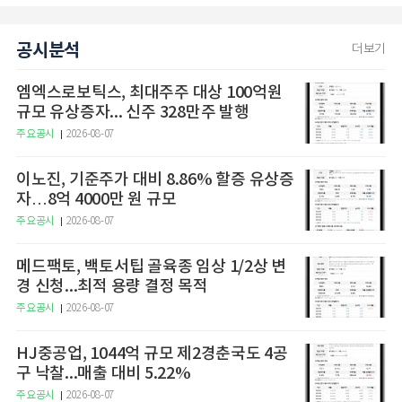
공시분석
더보기
엠엑스로보틱스, 최대주주 대상 100억원
규모 유상증자... 신주 328만주 발행
주요공시
2026-08-07
이노진, 기준주가 대비 8.86% 할증 유상증
자…8억 4000만 원 규모
주요공시
2026-08-07
메드팩토, 백토서팁 골육종 임상 1/2상 변
경 신청...최적 용량 결정 목적
주요공시
2026-08-07
HJ중공업, 1044억 규모 제2경춘국도 4공
구 낙찰...매출 대비 5.22%
주요공시
2026-08-07