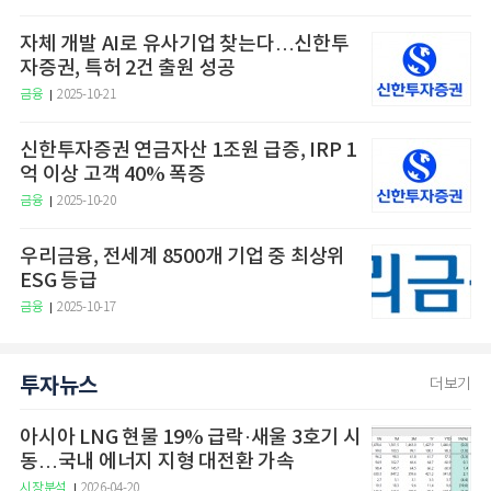
자체 개발 AI로 유사기업 찾는다…신한투
자증권, 특허 2건 출원 성공
금융
2025-10-21
신한투자증권 연금자산 1조원 급증, IRP 1
억 이상 고객 40% 폭증
금융
2025-10-20
우리금융, 전세계 8500개 기업 중 최상위
ESG 등급
금융
2025-10-17
투자뉴스
더보기
아시아 LNG 현물 19% 급락·새울 3호기 시
동…국내 에너지 지형 대전환 가속
시장분석
2026-04-20