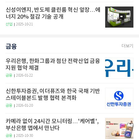
신성이엔지, 반도체 클린룸 혁신 앞장…에
너지 20% 절감 기술 공개
산업
2025-10-21
금융
더보기
우리은행, 한화그룹과 첨단 전략산업 금융
지원 협약 체결
금융
2026-01-22
신한투자증권, 이더퓨즈와 한국 국채 기반
스테이블본드 발행 협력 본격화
금융
2026-01-20
카메라 없이 24시간 모니터링…'케어벨',
부산은행 앱에서 만난다
금융
2025-10-30