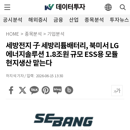
공시분석
해외증시
금융
산업
종목분석
투자뉴스
HOME
>
종목분석
>
기업분석
세방전지 子 세방리튬배터리, 북미서 LG
에너지솔루션 1.8조원 규모 ESS용 모듈
현지생산 맡는다
하지석 기자 / 입력 : 2026-06-15 13:38