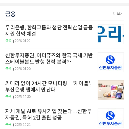
금융
더보기
우리은행, 한화그룹과 첨단 전략산업 금융
지원 협약 체결
금융
2026-01-22
신한투자증권, 이더퓨즈와 한국 국채 기반
스테이블본드 발행 협력 본격화
금융
2026-01-20
카메라 없이 24시간 모니터링…'케어벨',
부산은행 앱에서 만난다
금융
2025-10-30
자체 개발 AI로 유사기업 찾는다…신한투
자증권, 특허 2건 출원 성공
금융
2025-10-21