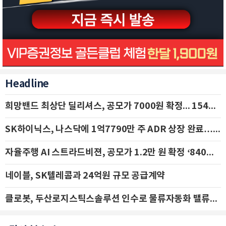
Headline
희망밴드 최상단 딜리셔스, 공모가 7000원 확정... 154억 규모 IPO 돌입
SK하이닉스, 나스닥에 1억7790만 주 ADR 상장 완료…29일 국내 추가 상장
자율주행 AI 스트라드비젼, 공모가 1.2만 원 확정 ‘840억 수혈’
네이블, SK텔레콤과 24억원 규모 공급계약
클로봇, 두산로지스틱스솔루션 인수로 물류자동화 밸류체인 확장 추진 - IBK투자증권