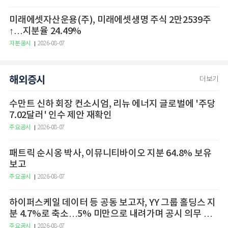
미래에셋자산운용(주), 미래에셋생명 주식 2만2539주
↑…지분율 24.49%
지분공시
2026-08-07
해외증시
더보기
수만트 신하 회장 컨소시엄, 리뉴 에너지 글로벌에 '주당
7.02달러' 인수 제안 재확인
주요공시
2026-08-07
패트릭 순시옹 박사, 이뮤니티바이오 지분 64.8% 보유
보고
주요공시
2026-08-07
하이퍼스케일 데이터 등 공동 보고자, YY 그룹 홀딩스 지
분 4.7%로 축소…5% 미만으로 내려가며 공시 의무 종
료
주요공시
2026-08-07