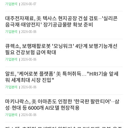
기업분석
2026-08-07
대주전자재료, 美 텍사스 현지공장 건설 검토··'실리콘
음극재·태양전지' 장기공급물량 확보 준비
기업분석
2026-08-06
큐렉소, 보행재활로봇 '모닝워크' 4단계 보행기능개선
필요 건강보험 급여 확대
기업분석
2026-08-06
알트, '케어로봇 플랫폼' 美 특허취득…"HRI기술 앞세
워 세계최대 시장 진입"
기업분석
2026-08-06
마키나락스, 美 아마존도 인정한 '한국판 팔란티어'··삼
성·현대 등 6000개 AI모델 현장적용
기업분석
2026-08-06