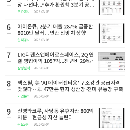
당 나선다...“추가 환원책 3분기 공
개”
주요공시
2026-08-07
6
아이온큐, 2분기 매출 287% 급증한
8010만 달러…연간 전망치 상향
실적공시
2026-08-06
7
LIG디펜스앤에어로스페이스, 2Q 연
결 영업이익 1057억...전년비 29%↑
잠정실적
2026-08-06
8
넥스틸, 美 'AI 데이터센터용' 구조강관 공급자격
갖췄다‥年 47만톤 현지 생산망·전미 유통망 구축
기업분석
2026-08-07
9
신영와코루, 사당동 유휴자산 800억
처분…현금성 자산 늘린다
주요공시
2026-08-07