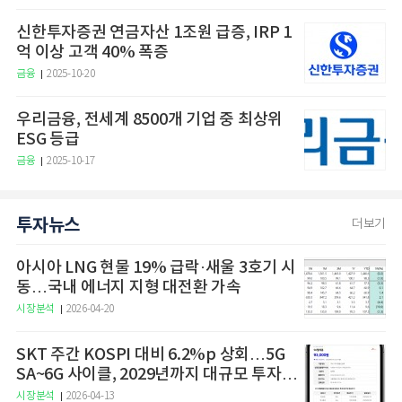
신한투자증권 연금자산 1조원 급증, IRP 1
억 이상 고객 40% 폭증
금융
2025-10-20
우리금융, 전세계 8500개 기업 중 최상위
ESG 등급
금융
2025-10-17
투자뉴스
더보기
아시아 LNG 현물 19% 급락·새울 3호기 시
동…국내 에너지 지형 대전환 가속
시장분석
2026-04-20
SKT 주간 KOSPI 대비 6.2%p 상회…5G
SA~6G 사이클, 2029년까지 대규모 투자
예고
시장분석
2026-04-13