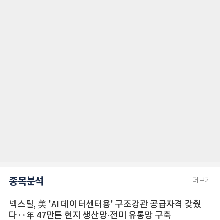
종목분석
더보기
넥스틸, 美 'AI 데이터센터용' 구조강관 공급자격 갖췄
다‥年 47만톤 현지 생산망·전미 유통망 구축