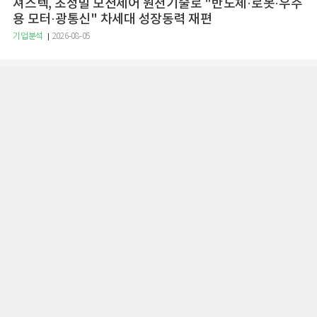
져스텍, 초정밀 모션제어 원천기술로 "반도체·로봇·우주
용 모터·광통신" 차세대 성장동력 재편
기업분석
2026-08-05