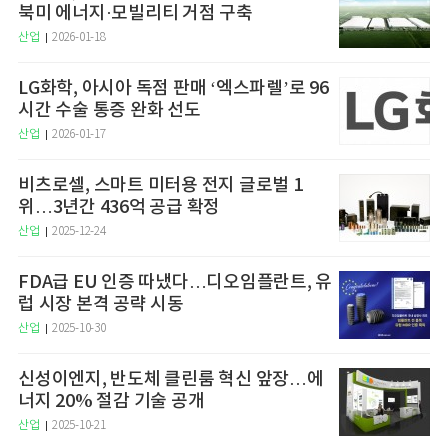
북미 에너지·모빌리티 거점 구축
산업
2026-01-18
LG화학, 아시아 독점 판매 ‘엑스파렐’로 96
시간 수술 통증 완화 선도
산업
2026-01-17
비츠로셀, 스마트 미터용 전지 글로벌 1
위…3년간 436억 공급 확정
산업
2025-12-24
FDA급 EU 인증 따냈다…디오임플란트, 유
럽 시장 본격 공략 시동
산업
2025-10-30
신성이엔지, 반도체 클린룸 혁신 앞장…에
너지 20% 절감 기술 공개
산업
2025-10-21