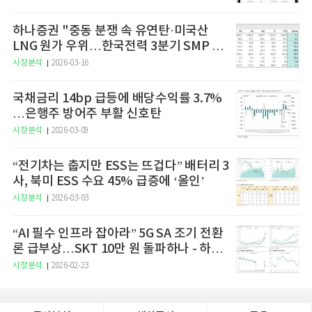
하나증권 "중동 분쟁 속 유연탄·미국산
LNG 원가 우위…한국전력 3분기 SMP 상
승 전망"
시장분석
2026-03-16
국채금리 14bp 급등에 배당수익률 3.7%
…은행주 방어주 부활 신호탄
시장분석
2026-03-09
“전기차는 춥지만 ESS는 뜨겁다” 배터리 3
사, 북미 ESS 수요 45% 급증에 ‘올인’
시장분석
2026-03-03
“AI 필수 인프라 잡아라” 5G SA 조기 전환
론 급부상…SKT 10만 원 돌파하나 - 하나
증권
시장분석
2026-02-23