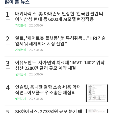
많이 본 뉴스
1
마키나락스, 美 아마존도 인정한 '한국판 팔란티
어'··삼성·현대 등 6000개 AI모델 현장적용
기업분석
2026-08-06
2
알트, '케어로봇 플랫폼' 美 특허취득…"HRI기술
앞세워 세계최대 시장 진입"
기업분석
2026-08-06
3
이뮤노반트, 자가면역 치료제 'IMVT-1402' 위탁
생산 2280만 달러 규모 계약 체결
실적공시
2026-08-06
4
인슐릿, 옴니팟 결함 소송·비용 악재
직면...이오플로우 소송은 재심의 청
구
실적공시
2026-08-06
5
SK하이닉스, 2733억원 규모 분기 배