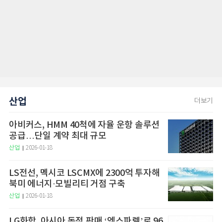
산업
더보기
아비커스, HMM 40척에 자율 운항 솔루션
공급…단일 계약 최대 규모
산업
2026-01-18
LS전선, 멕시코 LSCMX에 2300억 투자해
북미 에너지·모빌리티 거점 구축
산업
2026-01-18
LG화학, 아시아 독점 판매 ‘엑스파렐’로 96