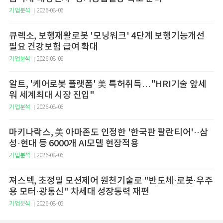
기업분석
2026-08-06
큐렉소, 보행재활로봇 '모닝워크' 4단계 보행기능개선
필요 건강보험 급여 확대
기업분석
2026-08-06
알트, '케어로봇 플랫폼' 美 특허취득…"HRI기술 앞세
워 세계최대 시장 진입"
기업분석
2026-08-06
마키나락스, 美 아마존도 인정한 '한국판 팔란티어'··삼
성·현대 등 6000개 AI모델 현장적용
기업분석
2026-08-06
져스텍, 초정밀 모션제어 원천기술로 "반도체·로봇·우주
용 모터·광통신" 차세대 성장동력 재편
기업분석
2026-08-05