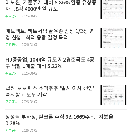
이노진, 기준주가 대비 8.86% 할증 유상증
자…8억 4000만 원 규모
주요공시
2026-08-07
메드팩토, 백토서팁 골육종 임상 1/2상 변
경 신청...최적 용량 결정 목적
주요공시
2026-08-07
HJ중공업, 1044억 규모 제2경춘국도 4공
구 낙찰...매출 대비 5.22%
주요공시
2026-08-07
법원, 씨씨에스 소액주주 '일시 이사 선임'
즉시항고 모두 기각
주요공시
2026-08-07
정성식 부사장, 웰크론 주식 3만1669주 ↑…지분율
0.28%
지분공시
2026-08-07