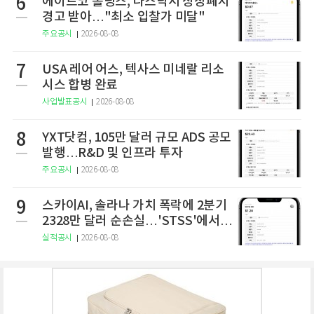
6
에이트코 홀딩스, 나스닥서 상장폐지
경고 받아…"최소 입찰가 미달"
주요공시
2026-08-08
7
USA 레어 어스, 텍사스 미네랄 리소
시스 합병 완료
사업발표공시
2026-08-08
8
YXT닷컴, 105만 달러 규모 ADS 공모
발행…R&D 및 인프라 투자
주요공시
2026-08-08
9
스카이AI, 솔라나 가치 폭락에 2분기
2328만 달러 순손실…'STSS'에서
사명·티커 변경 완료
실적공시
2026-08-08