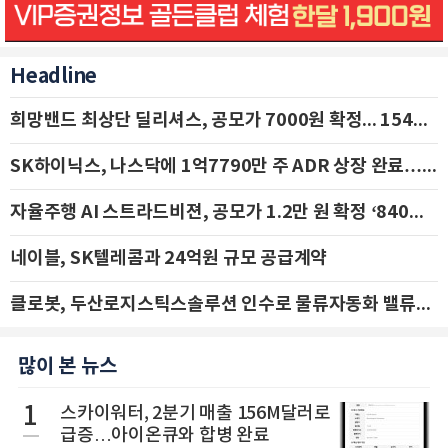
Headline
희망밴드 최상단 딜리셔스, 공모가 7000원 확정... 154억 규모 IPO 돌입
SK하이닉스, 나스닥에 1억7790만 주 ADR 상장 완료…29일 국내 추가 상장
자율주행 AI 스트라드비젼, 공모가 1.2만 원 확정 ‘840억 수혈’
네이블, SK텔레콤과 24억원 규모 공급계약
클로봇, 두산로지스틱스솔루션 인수로 물류자동화 밸류체인 확장 추진 - IBK투자증권
많이 본 뉴스
1
스카이워터, 2분기 매출 156M달러로
급증…아이온큐와 합병 완료