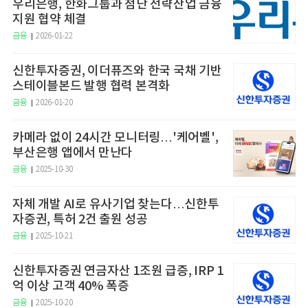
우리은행, 한화그룹과 첨단 전략산업 금융
지원 협약 체결
금융
2026-01-22
신한투자증권, 이더퓨즈와 한국 국채 기반
스테이블본드 발행 협력 본격화
금융
2026-01-20
카메라 없이 24시간 모니터링…'케어벨',
부산은행 앱에서 만난다
금융
2025-10-30
자체 개발 AI로 유사기업 찾는다…신한투
자증권, 특허 2건 출원 성공
금융
2025-10-21
신한투자증권 연금자산 1조원 급증, IRP 1
억 이상 고객 40% 폭증
금융
2025-10-20