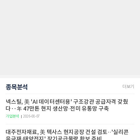
종목분석
더보기
넥스틸, 美 'AI 데이터센터용' 구조강관 공급자격 갖췄
다‥年 47만톤 현지 생산망·전미 유통망 구축
기업분석
2026-08-07
대주전자재료, 美 텍사스 현지공장 건설 검토··'실리콘
음극재·태양전지' 장기공급물량 확보 준비