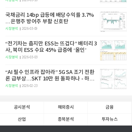
시장분석
2026-03-16
국채금리 14bp 급등에 배당수익률 3.7%
…은행주 방어주 부활 신호탄
시장분석
2026-03-09
“전기차는 춥지만 ESS는 뜨겁다” 배터리 3
사, 북미 ESS 수요 45% 급증에 ‘올인’
시장분석
2026-03-03
“AI 필수 인프라 잡아라” 5G SA 조기 전환
론 급부상…SKT 10만 원 돌파하나 - 하나
증권
시장분석
2026-02-23
공시분석
해외증시
금융
산업
종목분석
투자뉴스