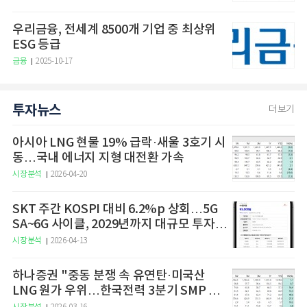
우리금융, 전세계 8500개 기업 중 최상위
ESG 등급
금융
2025-10-17
투자뉴스
더보기
아시아 LNG 현물 19% 급락·새울 3호기 시
동…국내 에너지 지형 대전환 가속
시장분석
2026-04-20
SKT 주간 KOSPI 대비 6.2%p 상회…5G
SA~6G 사이클, 2029년까지 대규모 투자
예고
시장분석
2026-04-13
하나증권 "중동 분쟁 속 유연탄·미국산
LNG 원가 우위…한국전력 3분기 SMP 상
승 전망"