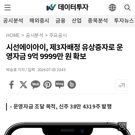
공시분석
해외증시
금융
산업
종목분석
투자뉴스
HOME
>
공시분석
>
주요공시
시선에이아이, 제3자배정 유상증자로 운
영자금 9억 9999만 원 확보
박승호 기자 / 입력 : 2026-07-03 20:43
- 운영자금 조달 목적, 신주 38만 4319주 발행