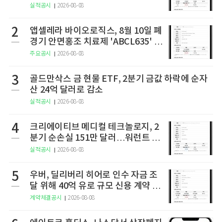
실적공시
2026-08-08
2
앱셀레라 바이오로직스, 8월 10일 폐
경기 안면홍조 치료제 'ABCL635' 임
상 2상 결과 발표
주요공시
2026-08-08
3
골드만삭스 금 현물 ETF, 2분기 금값 하락에 순자
산 24억 달러로 감소
실적공시
2026-08-08
4
크리에이티브 메디컬 테크놀로지, 2
분기 순손실 151만 달러…워런트 행
사로 446만 달러 조달
실적공시
2026-08-08
5
우버, 딜리버리 히어로 인수 자금 조
달 위해 40억 유로 규모 신용 계약 체
결
계약체결공시
2026-08-08