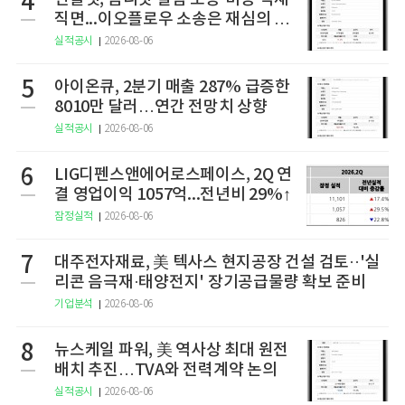
4
직면...이오플로우 소송은 재심의 청
구
실적공시
2026-08-06
5
아이온큐, 2분기 매출 287% 급증한
8010만 달러…연간 전망치 상향
실적공시
2026-08-06
6
LIG디펜스앤에어로스페이스, 2Q 연
결 영업이익 1057억...전년비 29%↑
잠정실적
2026-08-06
7
대주전자재료, 美 텍사스 현지공장 건설 검토··'실
리콘 음극재·태양전지' 장기공급물량 확보 준비
기업분석
2026-08-06
8
뉴스케일 파워, 美 역사상 최대 원전
배치 추진…TVA와 전력계약 논의
실적공시
2026-08-06