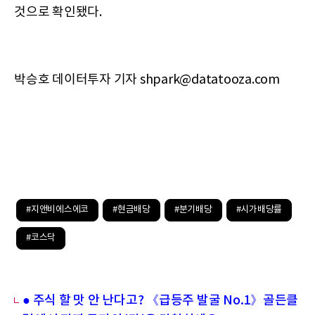
것으로 확인됐다.
박승호 데이터투자 기자 shpark@datatooza.com
#지앤비에스에코
#현금배당
#분기배당
#시가배당률
#코스닥
● 주식 할 맛 안 난다고? 《급등주 발굴 No.1》골든클