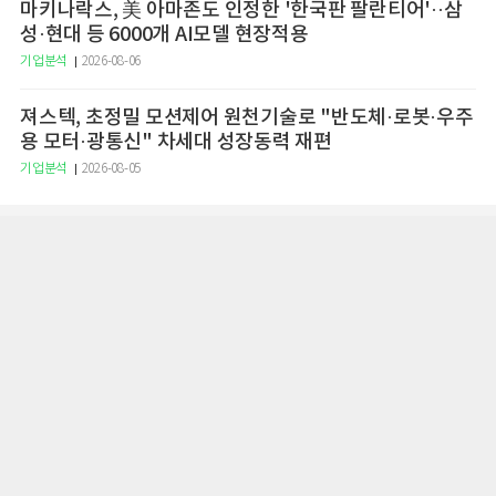
마키나락스, 美 아마존도 인정한 '한국판 팔란티어'··삼
성·현대 등 6000개 AI모델 현장적용
기업분석
2026-08-06
져스텍, 초정밀 모션제어 원천기술로 "반도체·로봇·우주
용 모터·광통신" 차세대 성장동력 재편
기업분석
2026-08-05