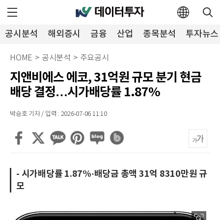
공시분석
해외증시
금융
산업
종목분석
투자뉴스
HOME
>
공시분석
>
주요공시
지앤비에스 에코, 31억원 규모 분기 현금
배당 결정…시가배당률 1.87%
박승호 기자 / 입력 : 2026-07-06 11:10
- 시가배당률 1.87%·배당금 총액 31억 8310만원 규
모