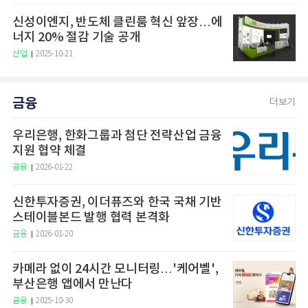
신성이엔지, 반도체 클린룸 혁신 앞장…에
너지 20% 절감 기술 공개
산업
2025-10-21
금융
더보기
우리은행, 한화그룹과 첨단 전략산업 금융
지원 협약 체결
금융
2026-01-22
신한투자증권, 이더퓨즈와 한국 국채 기반
스테이블본드 발행 협력 본격화
금융
2026-01-20
카메라 없이 24시간 모니터링…'케어벨',
부산은행 앱에서 만난다
금융
2025-10-30