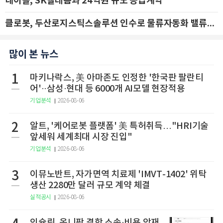
네이블, SK텔레콤과 24억원 규모 공급계약
클로봇, 두산로지스틱스솔루션 인수로 물류자동화 밸류체인 확장 추진 - IBK투자증권
많이 본 뉴스
1
마키나락스, 美 아마존도 인정한 '한국판 팔란티
어'··삼성·현대 등 6000개 AI모델 현장적용
기업분석
2026-08-06
2
알트, '케어로봇 플랫폼' 美 특허취득…"HRI기술
앞세워 세계최대 시장 진입"
기업분석
2026-08-06
3
이뮤노반트, 자가면역 치료제 'IMVT-1402' 위탁
생산 2280만 달러 규모 계약 체결
실적공시
2026-08-06
인슐릿, 옴니팟 결함 소송·비용 악재