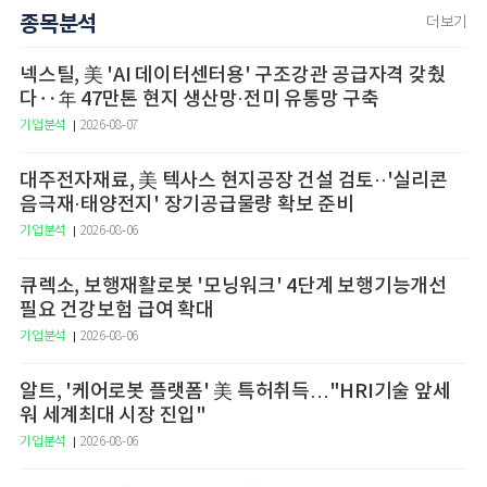
종목분석
더보기
넥스틸, 美 'AI 데이터센터용' 구조강관 공급자격 갖췄
다‥年 47만톤 현지 생산망·전미 유통망 구축
기업분석
2026-08-07
대주전자재료, 美 텍사스 현지공장 건설 검토··'실리콘
음극재·태양전지' 장기공급물량 확보 준비
기업분석
2026-08-06
큐렉소, 보행재활로봇 '모닝워크' 4단계 보행기능개선
필요 건강보험 급여 확대
기업분석
2026-08-06
알트, '케어로봇 플랫폼' 美 특허취득…"HRI기술 앞세
워 세계최대 시장 진입"
기업분석
2026-08-06