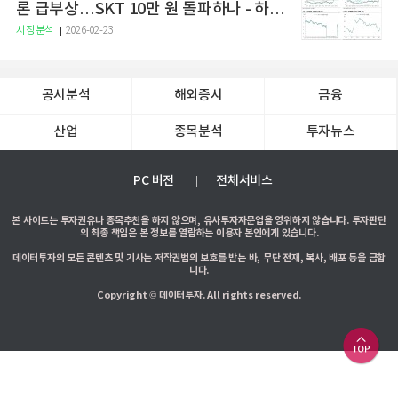
론 급부상…SKT 10만 원 돌파하나 - 하나
증권
시장분석
2026-02-23
공시분석
해외증시
금융
산업
종목분석
투자뉴스
PC 버전
전체서비스
본 사이트는 투자권유나 종목추천을 하지 않으며, 유사투자자문업을 영위하지 않습니다. 투자판단
의 최종 책임은 본 정보를 열람하는 이용자 본인에게 있습니다.
데이터투자의 모든 콘텐츠 및 기사는 저작권법의 보호를 받는 바, 무단 전재, 복사, 배포 등을 금합
니다.
Copyright © 데이터투자. All rights reserved.