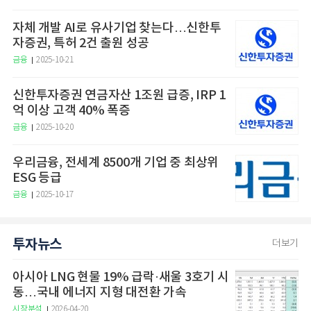
자체 개발 AI로 유사기업 찾는다…신한투
자증권, 특허 2건 출원 성공
금융
2025-10-21
신한투자증권 연금자산 1조원 급증, IRP 1
억 이상 고객 40% 폭증
금융
2025-10-20
우리금융, 전세계 8500개 기업 중 최상위
ESG 등급
금융
2025-10-17
투자뉴스
더보기
아시아 LNG 현물 19% 급락·새울 3호기 시
동…국내 에너지 지형 대전환 가속
시장분석
2026-04-20