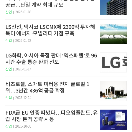
공급…단일 계약 최대 규모
산업
2026-01-18
LS전선, 멕시코 LSCMX에 2300억 투자해
북미 에너지·모빌리티 거점 구축
산업
2026-01-18
LG화학, 아시아 독점 판매 ‘엑스파렐’로 96
시간 수술 통증 완화 선도
산업
2026-01-17
비츠로셀, 스마트 미터용 전지 글로벌 1
위…3년간 436억 공급 확정
산업
2025-12-24
FDA급 EU 인증 따냈다…디오임플란트, 유
럽 시장 본격 공략 시동
산업
2025-10-30