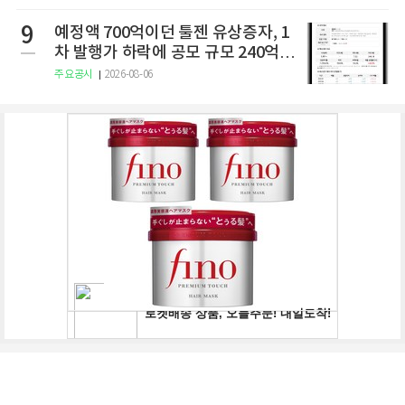
9
예정액 700억이던 툴젠 유상증자, 1
차 발행가 하락에 공모 규모 240억으
로 축소
주요공시
2026-08-06