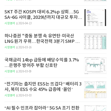
SKT 주간 KOSPI 대비 6.2%p 상회…5G
SA~6G 사이클, 2029년까지 대규모 투자
예고
시장분석
2026-04-13
하나증권 "중동 분쟁 속 유연탄·미국산
LNG 원가 우위…한국전력 3분기 SMP 상
승 전망"
시장분석
2026-03-16
국채금리 14bp 급등에 배당수익률 3.7%
…은행주 방어주 부활 신호탄
시장분석
2026-03-09
“전기차는 춥지만 ESS는 뜨겁다” 배터리 3
사, 북미 ESS 수요 45% 급증에 ‘올인’
시장분석
2026-03-03
“AI 필수 인프라 잡아라” 5G SA 조기 전환