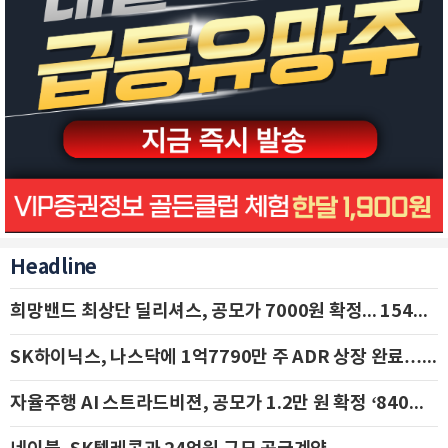
Headline
희망밴드 최상단 딜리셔스, 공모가 7000원 확정... 154억 규모 IPO 돌입
SK하이닉스, 나스닥에 1억7790만 주 ADR 상장 완료…29일 국내 추가 상장
자율주행 AI 스트라드비젼, 공모가 1.2만 원 확정 ‘840억 수혈’