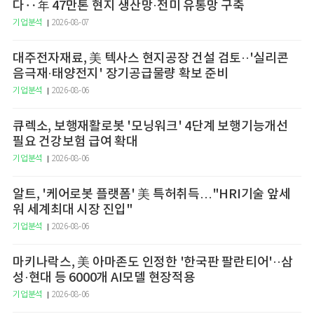
다‥年 47만톤 현지 생산망·전미 유통망 구축
기업분석
2026-08-07
대주전자재료, 美 텍사스 현지공장 건설 검토··'실리콘
음극재·태양전지' 장기공급물량 확보 준비
기업분석
2026-08-06
큐렉소, 보행재활로봇 '모닝워크' 4단계 보행기능개선
필요 건강보험 급여 확대
기업분석
2026-08-06
알트, '케어로봇 플랫폼' 美 특허취득…"HRI기술 앞세
워 세계최대 시장 진입"
기업분석
2026-08-06
마키나락스, 美 아마존도 인정한 '한국판 팔란티어'··삼
성·현대 등 6000개 AI모델 현장적용
기업분석
2026-08-06