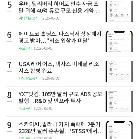
5
우버, 딜리버리 히어로 인수 자금 조
달 위해 40억 유로 규모 신용 계약 체
결
계약체결공시
2026-08-08
6
에이트코 홀딩스, 나스닥서 상장폐지
경고 받아…"최소 입찰가 미달"
주요공시
2026-08-08
7
USA 레어 어스, 텍사스 미네랄 리소
시스 합병 완료
사업발표공시
2026-08-08
8
YXT닷컴, 105만 달러 규모 ADS 공모
발행…R&D 및 인프라 투자
주요공시
2026-08-08
9
스카이AI, 솔라나 가치 폭락에 2분기
2328만 달러 순손실…'STSS'에서
사명·티커 변경 완료
실적공시
2026-08-08