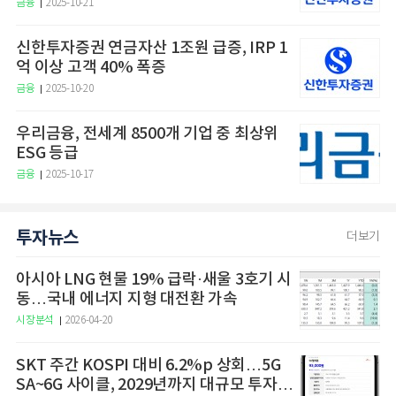
금융
2025-10-21
신한투자증권 연금자산 1조원 급증, IRP 1
억 이상 고객 40% 폭증
금융
2025-10-20
우리금융, 전세계 8500개 기업 중 최상위
ESG 등급
금융
2025-10-17
투자뉴스
더보기
아시아 LNG 현물 19% 급락·새울 3호기 시
동…국내 에너지 지형 대전환 가속
시장분석
2026-04-20
SKT 주간 KOSPI 대비 6.2%p 상회…5G
SA~6G 사이클, 2029년까지 대규모 투자