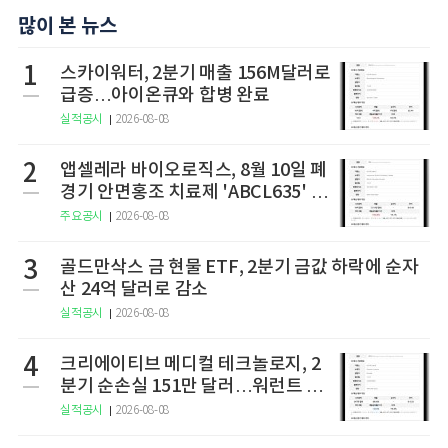
많이 본 뉴스
1
스카이워터, 2분기 매출 156M달러로
급증…아이온큐와 합병 완료
실적공시
2026-08-08
2
앱셀레라 바이오로직스, 8월 10일 폐
경기 안면홍조 치료제 'ABCL635' 임
상 2상 결과 발표
주요공시
2026-08-08
3
골드만삭스 금 현물 ETF, 2분기 금값 하락에 순자
산 24억 달러로 감소
실적공시
2026-08-08
4
크리에이티브 메디컬 테크놀로지, 2
분기 순손실 151만 달러…워런트 행
사로 446만 달러 조달
실적공시
2026-08-08