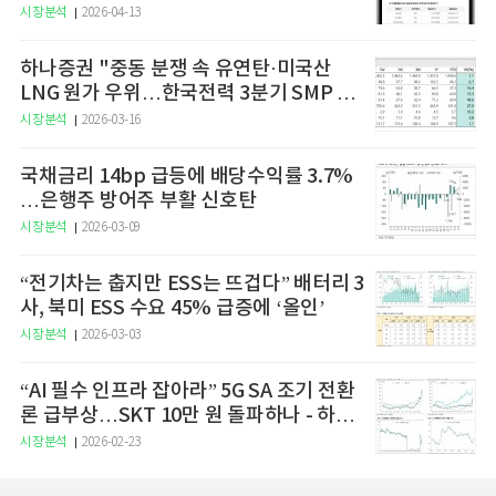
예고
시장분석
2026-04-13
하나증권 "중동 분쟁 속 유연탄·미국산
LNG 원가 우위…한국전력 3분기 SMP 상
승 전망"
시장분석
2026-03-16
국채금리 14bp 급등에 배당수익률 3.7%
…은행주 방어주 부활 신호탄
시장분석
2026-03-09
“전기차는 춥지만 ESS는 뜨겁다” 배터리 3
사, 북미 ESS 수요 45% 급증에 ‘올인’
시장분석
2026-03-03
“AI 필수 인프라 잡아라” 5G SA 조기 전환
론 급부상…SKT 10만 원 돌파하나 - 하나
증권
시장분석
2026-02-23