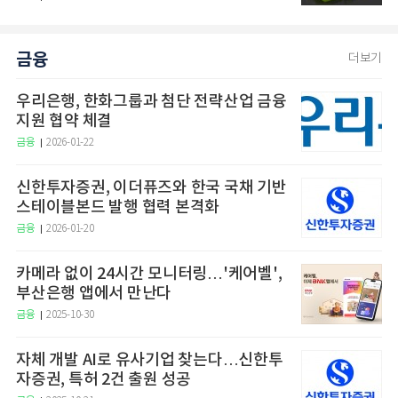
금융
더보기
우리은행, 한화그룹과 첨단 전략산업 금융
지원 협약 체결
금융
2026-01-22
신한투자증권, 이더퓨즈와 한국 국채 기반
스테이블본드 발행 협력 본격화
금융
2026-01-20
카메라 없이 24시간 모니터링…'케어벨',
부산은행 앱에서 만난다
금융
2025-10-30
자체 개발 AI로 유사기업 찾는다…신한투
자증권, 특허 2건 출원 성공