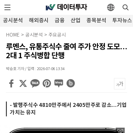
공시분석
해외증시
금융
산업
종목분석
투자뉴스
HOME
>
공시분석
>
주요공시
루멘스, 유통주식수 줄여 주가 안정 도모…
2대 1 주식병합 단행
박승호 기자 / 입력 : 2026-07-06 13:34
- 발행주식수 4810만주에서 2405만주로 감소…기업
가치는 유지