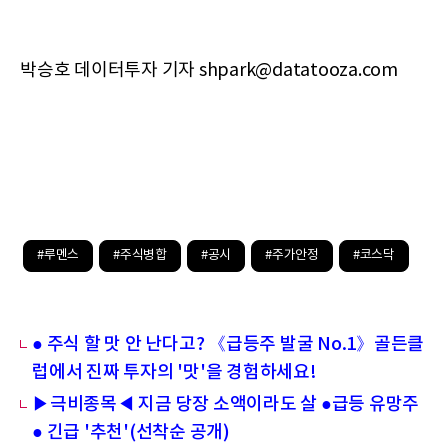
박승호 데이터투자 기자 shpark@datatooza.com
#루멘스
#주식병합
#공시
#주가안정
#코스닥
● 주식 할 맛 안 난다고? 《급등주 발굴 No.1》골든클
럽에서 진짜 투자의 '맛'을 경험하세요!
▶극비종목◀ 지금 당장 소액이라도 살 ●급등 유망주
● 긴급 '추천'(선착순 공개)