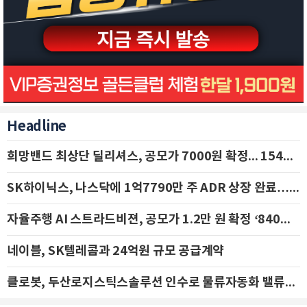
Headline
희망밴드 최상단 딜리셔스, 공모가 7000원 확정... 154억 규모 IPO 돌입
SK하이닉스, 나스닥에 1억7790만 주 ADR 상장 완료…29일 국내 추가 상장
자율주행 AI 스트라드비젼, 공모가 1.2만 원 확정 ‘840억 수혈’
네이블, SK텔레콤과 24억원 규모 공급계약
클로봇, 두산로지스틱스솔루션 인수로 물류자동화 밸류체인 확장 추진 - IBK투자증권