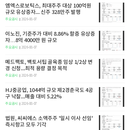
엠엑스로보틱스, 최대주주 대상 100억원
규모 유상증자... 신주 328만주 발행
주요공시
2026-08-07
이노진, 기준주가 대비 8.86% 할증 유상증
자…8억 4000만 원 규모
주요공시
2026-08-07
메드팩토, 백토서팁 골육종 임상 1/2상 변
경 신청...최적 용량 결정 목적
주요공시
2026-08-07
HJ중공업, 1044억 규모 제2경춘국도 4공
구 낙찰...매출 대비 5.22%
주요공시
2026-08-07
법원, 씨씨에스 소액주주 '일시 이사 선임'
즉시항고 모두 기각