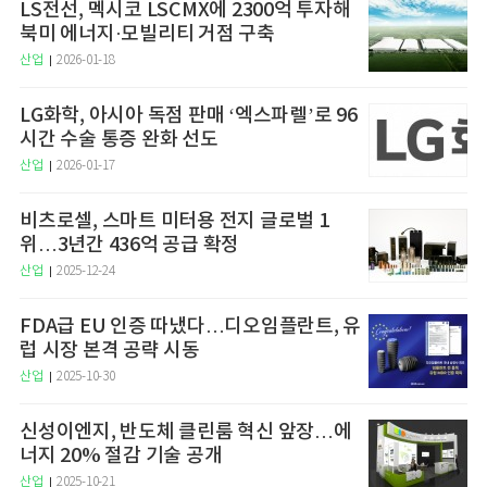
LS전선, 멕시코 LSCMX에 2300억 투자해
북미 에너지·모빌리티 거점 구축
산업
2026-01-18
LG화학, 아시아 독점 판매 ‘엑스파렐’로 96
시간 수술 통증 완화 선도
산업
2026-01-17
비츠로셀, 스마트 미터용 전지 글로벌 1
위…3년간 436억 공급 확정
산업
2025-12-24
FDA급 EU 인증 따냈다…디오임플란트, 유
럽 시장 본격 공략 시동
산업
2025-10-30
신성이엔지, 반도체 클린룸 혁신 앞장…에
너지 20% 절감 기술 공개
산업
2025-10-21