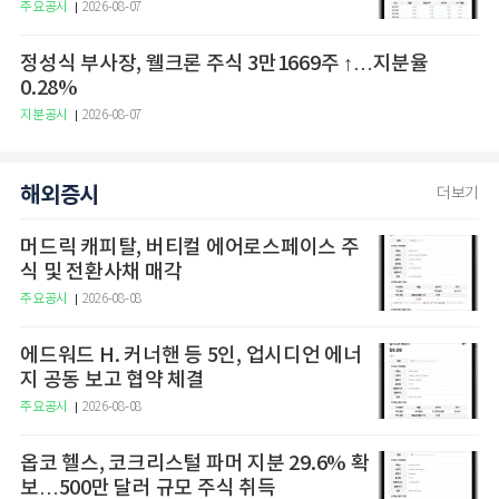
주요공시
2026-08-07
정성식 부사장, 웰크론 주식 3만1669주 ↑…지분율
0.28%
지분공시
2026-08-07
해외증시
더보기
머드릭 캐피탈, 버티컬 에어로스페이스 주
식 및 전환사채 매각
주요공시
2026-08-08
에드워드 H. 커너핸 등 5인, 업시디언 에너
지 공동 보고 협약 체결
주요공시
2026-08-08
옵코 헬스, 코크리스털 파머 지분 29.6% 확
보…500만 달러 규모 주식 취득