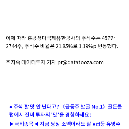
이에 따라 홍콩셩다국제유한공사의 주식수는 457만
2744주, 주식수 비율은 21.85%로 1.19%p 변동했다.
주지숙 데이터투자 기자 pr@datatooza.com
● 주식 할 맛 안 난다고? 《급등주 발굴 No.1》골든클
럽에서 진짜 투자의 '맛'을 경험하세요!
▶극비종목◀ 지금 당장 소액이라도 살 ●급등 유망주