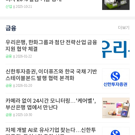
산업
2025-10-21
금융
더보기
우리은행, 한화그룹과 첨단 전략산업 금융
지원 협약 체결
금융
2026-01-22
신한투자증권, 이더퓨즈와 한국 국채 기반
스테이블본드 발행 협력 본격화
금융
2026-01-20
카메라 없이 24시간 모니터링…'케어벨',
부산은행 앱에서 만난다
금융
2025-10-30
자체 개발 AI로 유사기업 찾는다…신한투