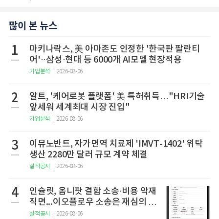
많이 본 뉴스
1
마키나락스, 美 아마존도 인정한 '한국판 팔란티
어'··삼성·현대 등 6000개 AI모델 현장적용
기업분석
2026-08-06
2
알트, '케어로봇 플랫폼' 美 특허취득…"HRI기술
앞세워 세계최대 시장 진입"
기업분석
2026-08-06
3
이뮤노반트, 자가면역 치료제 'IMVT-1402' 위탁
생산 2280만 달러 규모 계약 체결
실적공시
2026-08-06
4
인슐릿, 옴니팟 결함 소송·비용 악재
직면...이오플로우 소송은 재심의 청
구
실적공시
2026-08-06