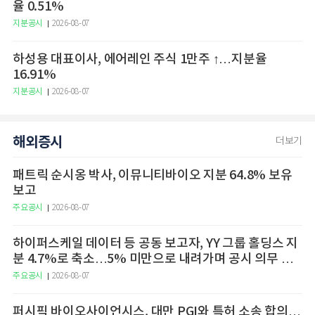
율 0.51%
지분공시
2026-08-07
하성용 대표이사, 에어레인 주식 1만주 ↑…지분율
16.91%
지분공시
2026-08-07
해외증시
더보기
패트릭 순시옹 박사, 이뮤니티바이오 지분 64.8% 보유
보고
주요공시
2026-08-07
하이퍼스케일 데이터 등 공동 보고자, YY 그룹 홀딩스 지
분 4.7%로 축소…5% 미만으로 내려가며 공시 의무 종
료
주요공시
2026-08-07
퍼시픽 바이오사이언시스, 대만 PGI와 특허 소송 합의…