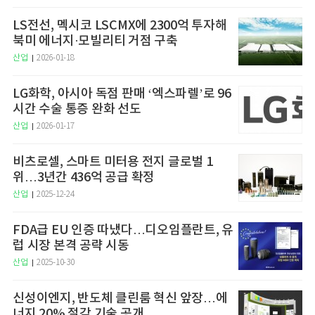
LS전선, 멕시코 LSCMX에 2300억 투자해
북미 에너지·모빌리티 거점 구축
산업
2026-01-18
LG화학, 아시아 독점 판매 ‘엑스파렐’로 96
시간 수술 통증 완화 선도
산업
2026-01-17
비츠로셀, 스마트 미터용 전지 글로벌 1
위…3년간 436억 공급 확정
산업
2025-12-24
FDA급 EU 인증 따냈다…디오임플란트, 유
럽 시장 본격 공략 시동
산업
2025-10-30
신성이엔지, 반도체 클린룸 혁신 앞장…에
너지 20% 절감 기술 공개