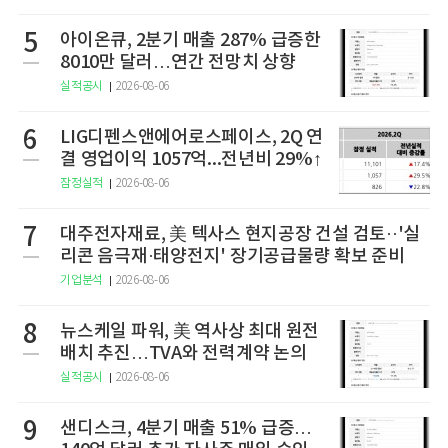
5
아이온큐, 2분기 매출 287% 급증한
8010만 달러…연간 전망치 상향
실적공시
2026-08-06
6
LIG디펜스앤에어로스페이스, 2Q 연
결 영업이익 1057억...전년비 29%↑
잠정실적
2026-08-06
7
대주전자재료, 美 텍사스 현지공장 건설 검토··'실
리콘 음극재·태양전지' 장기공급물량 확보 준비
기업분석
2026-08-06
8
뉴스케일 파워, 美 역사상 최대 원전
배치 추진…TVA와 전력계약 논의
실적공시
2026-08-06
9
샌디스크, 4분기 매출 51% 급증…