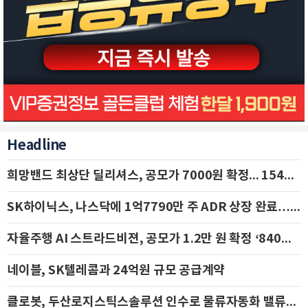
Headline
희망밴드 최상단 딜리셔스, 공모가 7000원 확정... 154억 규모 IPO 돌입
SK하이닉스, 나스닥에 1억7790만 주 ADR 상장 완료…29일 국내 추가 상장
자율주행 AI 스트라드비젼, 공모가 1.2만 원 확정 ‘840억 수혈’
네이블, SK텔레콤과 24억원 규모 공급계약
클로봇, 두산로지스틱스솔루션 인수로 물류자동화 밸류체인 확장 추진 - IBK투자증권