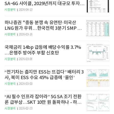
SA~6G 사이클, 2029년까지 대규모 투자
예고
시장분석
2026-04-13
하나증권 "중동 분쟁 속 유연탄·미국산
LNG 원가 우위…한국전력 3분기 SMP 상
승 전망"
시장분석
2026-03-16
국채금리 14bp 급등에 배당수익률 3.7%
…은행주 방어주 부활 신호탄
시장분석
2026-03-09
“전기차는 춥지만 ESS는 뜨겁다” 배터리 3
사, 북미 ESS 수요 45% 급증에 ‘올인’
시장분석
2026-03-03
“AI 필수 인프라 잡아라” 5G SA 조기 전환
론 급부상…SKT 10만 원 돌파하나 - 하나
증권
시장분석
2026-02-23