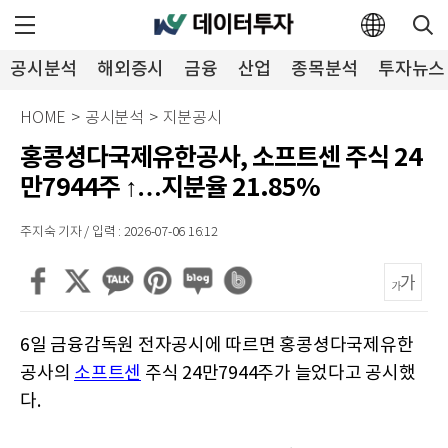
공시분석
해외증시
금융
산업
종목분석
투자뉴스
HOME
>
공시분석
>
지분공시
홍콩셩다국제유한공사, 소프트센 주식 24
만7944주 ↑…지분율 21.85%
주지숙 기자 / 입력 : 2026-07-06 16:12
6일 금융감독원 전자공시에 따르면 홍콩셩다국제유한
공사의
소프트센
주식 24만7944주가 늘었다고 공시했
다.