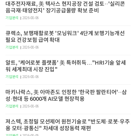
대주전자재료, 美 텍사스 현지공장 건설 검토··'실리콘
음극재·태양전지' 장기공급물량 확보 준비
기업분석
2026-08-06
큐렉소, 보행재활로봇 '모닝워크' 4단계 보행기능개선
필요 건강보험 급여 확대
기업분석
2026-08-06
알트, '케어로봇 플랫폼' 美 특허취득…"HRI기술 앞세
워 세계최대 시장 진입"
기업분석
2026-08-06
마키나락스, 美 아마존도 인정한 '한국판 팔란티어'··삼
성·현대 등 6000개 AI모델 현장적용
기업분석
2026-08-06
져스텍, 초정밀 모션제어 원천기술로 "반도체·로봇·우주
용 모터·광통신" 차세대 성장동력 재편
기업분석
2026-08-05